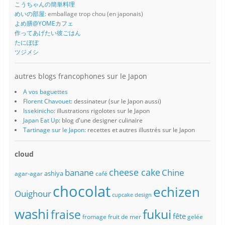
こうちゃんの簡単料理
めいの部屋
: emballage trop chou (en japonais)
よめ膳@YOMEカフェ
作ってあげたい彼ごはん
たにぽぽ
ツジメシ
autres blogs francophones sur le Japon
A vos baguettes
Florent Chavouet
: dessinateur (sur le Japon aussi)
Issekinicho
: illustrations rigolotes sur le Japon
Japan Eat Up
: blog d'une designer culinaire
Tartinage sur le Japon
: recettes et autres illustrés sur le Japon
cloud
banane
cheese cake
Chine
ashiya
agar-agar
café
chocolat
echizen
Ouighour
cupcake
design
washi
fukui
fraise
fête
fromage
fruit de mer
gelée