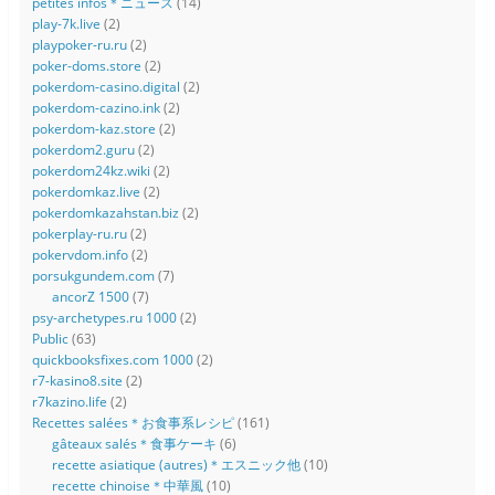
petites infos＊ニュース
(14)
play-7k.live
(2)
playpoker-ru.ru
(2)
poker-doms.store
(2)
pokerdom-casino.digital
(2)
pokerdom-cazino.ink
(2)
pokerdom-kaz.store
(2)
pokerdom2.guru
(2)
pokerdom24kz.wiki
(2)
pokerdomkaz.live
(2)
pokerdomkazahstan.biz
(2)
pokerplay-ru.ru
(2)
pokervdom.info
(2)
porsukgundem.com
(7)
ancorZ 1500
(7)
psy-archetypes.ru 1000
(2)
Public
(63)
quickbooksfixes.com 1000
(2)
r7-kasino8.site
(2)
r7kazino.life
(2)
Recettes salées＊お食事系レシピ
(161)
gâteaux salés＊食事ケーキ
(6)
recette asiatique (autres)＊エスニック他
(10)
recette chinoise＊中華風
(10)