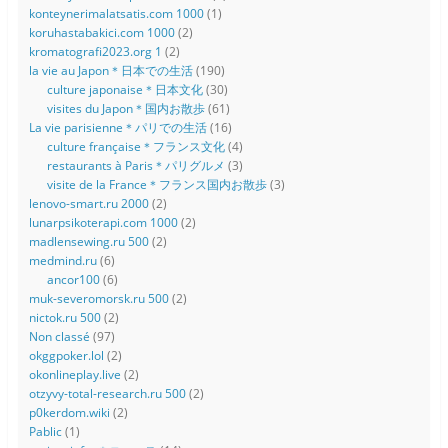
konteynerimalatsatis.com 1000
(1)
koruhastabakici.com 1000
(2)
kromatografi2023.org 1
(2)
la vie au Japon＊日本での生活
(190)
culture japonaise＊日本文化
(30)
visites du Japon＊国内お散歩
(61)
La vie parisienne＊パリでの生活
(16)
culture française＊フランス文化
(4)
restaurants à Paris＊パリグルメ
(3)
visite de la France＊フランス国内お散歩
(3)
lenovo-smart.ru 2000
(2)
lunarpsikoterapi.com 1000
(2)
madlensewing.ru 500
(2)
medmind.ru
(6)
ancor100
(6)
muk-severomorsk.ru 500
(2)
nictok.ru 500
(2)
Non classé
(97)
okggpoker.lol
(2)
okonlineplay.live
(2)
otzyvy-total-research.ru 500
(2)
p0kerdom.wiki
(2)
Pablic
(1)