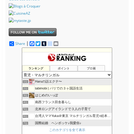
Share
F
T
T
d
E
a
w
u
e
m
c
i
m
l
a
e
t
b
i
i
b
t
l
c
l
o
e
r
i
ランキング
ポイント
ブロ画
o
r
o
k
u
s
Haruの話エクテ〜
1位
tabimobi | パリでの３ヶ国語生活
2位
はじめのいっぽ
3位
南西フランス田舎暮らし
4位
北米ロングアイランドで３人の子育て
5位
台湾人ママYuka＠東京 マルチリンガル育児×絵本×知育
6位
国際結婚 ヘンボッケ♪我愛你♪
7位
香港でマルチリンガル育児
このカテゴリを全て表示
8位