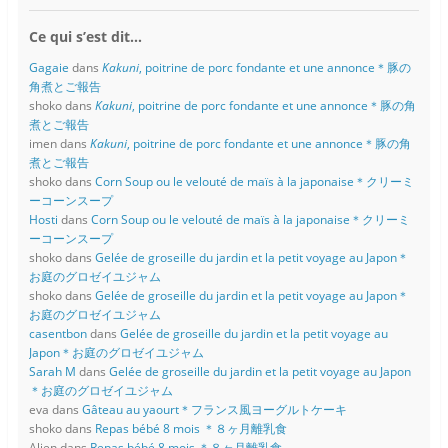
Ce qui s’est dit…
Gagaie
dans
Kakuni
, poitrine de porc fondante et une annonce＊豚の
角煮とご報告
shoko
dans
Kakuni
, poitrine de porc fondante et une annonce＊豚の角
煮とご報告
imen
dans
Kakuni
, poitrine de porc fondante et une annonce＊豚の角
煮とご報告
shoko
dans
Corn Soup ou le velouté de maïs à la japonaise＊クリーミ
ーコーンスープ
Hosti
dans
Corn Soup ou le velouté de maïs à la japonaise＊クリーミ
ーコーンスープ
shoko
dans
Gelée de groseille du jardin et la petit voyage au Japon＊
お庭のグロゼイユジャム
shoko
dans
Gelée de groseille du jardin et la petit voyage au Japon＊
お庭のグロゼイユジャム
casentbon
dans
Gelée de groseille du jardin et la petit voyage au
Japon＊お庭のグロゼイユジャム
Sarah M
dans
Gelée de groseille du jardin et la petit voyage au Japon
＊お庭のグロゼイユジャム
eva
dans
Gâteau au yaourt＊フランス風ヨーグルトケーキ
shoko
dans
Repas bébé 8 mois ＊８ヶ月離乳食
Alien
dans
Repas bébé 8 mois ＊８ヶ月離乳食