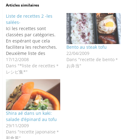
Articles similaires
Liste de recettes 2 -les
salées-
Ici les recettes sont
classées par catégories.
En espérant que cela
facilitera les recherches.
Bento au steak tofu
Deuxième liste des
22/04/2009
recettes, les salées: (la
17/12/2008
Dans "recette de bento＊
première partie: les
Dans "*liste de recettes＊
お弁当"
sucrées) Pâtes: spaghetti,
レシピ集*"
macaroni, tagliattelli... les
pâtes à l'europeennes.
tagliattelli aux foies de
volaille et à la crème.
spaghetti a la pomodoro:
la sauce tomate de…
Shira aé dans un kaki:
salade d’épinard au tofu
29/11/2009
Dans "recette japonaise＊
和食風"