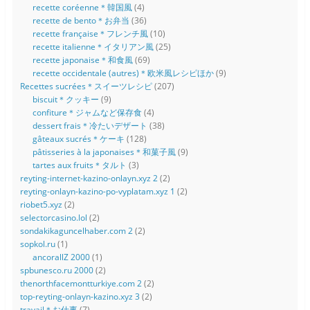
recette coréenne＊韓国風
(4)
recette de bento＊お弁当
(36)
recette française＊フレンチ風
(10)
recette italienne＊イタリアン風
(25)
recette japonaise＊和食風
(69)
recette occidentale (autres)＊欧米風レシピほか
(9)
Recettes sucrées＊スイーツレシピ
(207)
biscuit＊クッキー
(9)
confiture＊ジャムなど保存食
(4)
dessert frais＊冷たいデザート
(38)
gâteaux sucrés＊ケーキ
(128)
pâtisseries à la japonaises＊和菓子風
(9)
tartes aux fruits＊タルト
(3)
reyting-internet-kazino-onlayn.xyz 2
(2)
reyting-onlayn-kazino-po-vyplatam.xyz 1
(2)
riobet5.xyz
(2)
selectorcasino.lol
(2)
sondakikaguncelhaber.com 2
(2)
sopkol.ru
(1)
ancorallZ 2000
(1)
spbunesco.ru 2000
(2)
thenorthfacemontturkiye.com 2
(2)
top-reyting-onlayn-kazino.xyz 3
(2)
travail＊お仕事
(7)