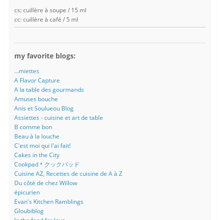
cs: cuillère à soupe / 15 ml
cc: cuillère à café / 5 ml
my favorite blogs:
...miettes
A Flavor Capture
A la table des gourmands
Amuses bouche
Anis et Soulueou Blog
Assiettes - cuisine et art de table
B comme bon
Beau à la louche
C'est moi qui l'ai fait!
Cakes in the City
Cookpad＊クックパッド
Cuisine AZ, Recettes de cuisine de A à Z
Du côté de chez Willow
épicurien
Evan's Kitchen Ramblings
Gloubiblog