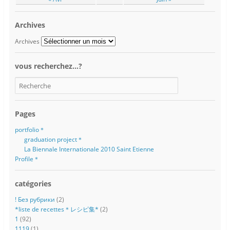
Archives
Archives
vous recherchez…?
Pages
portfolio＊
graduation project＊
La Biennale Internationale 2010 Saint Etienne
Profile＊
catégories
! Без рубрики
(2)
*liste de recettes＊レシピ集*
(2)
1
(92)
1119
(1)