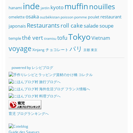
inde
muffin
nouilles
kyoto
hanami
jardin
osaka
restaurant
omelette
poulet
ouzbékistan
poisson
pomme
Restaurants
roll cake
soupe
salade
japonais
Tokyo
thé vert
tofu
Vietnam
temple
tiramisu
voyage
パリ
チョコレート
Xinjang
京都
東京
powered by レシピブログ
育児 ブログランキングへ
Guide des Saveurs