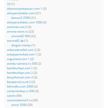
33
(1)
afyonsosyetepazari.com 1
(2)
alizeyeniufuklar.com
(21)
bancorZ 2500
(21)
alizeyeniufuklar.com 1000
(2)
amminex.net 2
(2)
amona-store.ru
(22)
ancorallZ 500
(22)
ancorallZ dp
(1)
dragon money
(1)
ankaratarotfali.com 2
(2)
antalyaerenhali.com 1
(2)
augustent.com 1
(2)
avtobu-samara.ru 500
(2)
bambturkiye.com 1
(2)
bambturkiye.com 2
(2)
besyohocam.com 2
(2)
betspecial.co.uk 2
(2)
bilimufku.com 2000
(2)
camp-hockey.ru 500
(3)
casino
(64)
casinoselector5.ru
(20)
ancor 3500
(20)