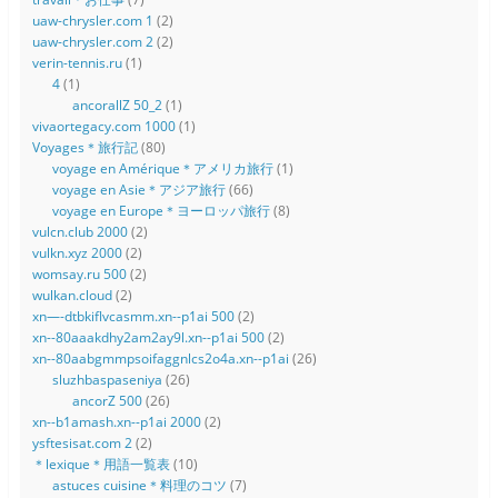
uaw-chrysler.com 1
(2)
uaw-chrysler.com 2
(2)
verin-tennis.ru
(1)
4
(1)
ancorallZ 50_2
(1)
vivaortegacy.com 1000
(1)
Voyages＊旅行記
(80)
voyage en Amérique＊アメリカ旅行
(1)
voyage en Asie＊アジア旅行
(66)
voyage en Europe＊ヨーロッパ旅行
(8)
vulcn.club 2000
(2)
vulkn.xyz 2000
(2)
womsay.ru 500
(2)
wulkan.cloud
(2)
xn—-dtbkiflvcasmm.xn--p1ai 500
(2)
xn--80aaakdhy2am2ay9l.xn--p1ai 500
(2)
xn--80aabgmmpsoifaggnlcs2o4a.xn--p1ai
(26)
sluzhbaspaseniya
(26)
ancorZ 500
(26)
xn--b1amash.xn--p1ai 2000
(2)
ysftesisat.com 2
(2)
＊lexique＊用語一覧表
(10)
astuces cuisine＊料理のコツ
(7)