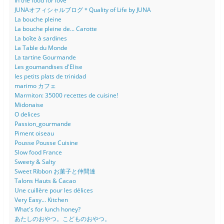
In the food for love
JUNAオフィシャルブログ＊Quality of Life by JUNA
La bouche pleine
La bouche pleine de... Carotte
La boîte à sardines
La Table du Monde
La tartine Gourmande
Les goumandises d'Elise
les petits plats de trinidad
marimo カフェ
Marmiton: 35000 recettes de cuisine!
Midonaise
O delices
Passion_gourmande
Piment oiseau
Pousse Pousse Cuisine
Slow food France
Sweety & Salty
Sweet Ribbon お菓子と仲間達
Talons Hauts & Cacao
Une cuillère pour les délices
Very Easy... Kitchen
What's for lunch honey?
あたしのおやつ。こどものおやつ。