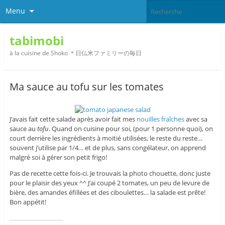
Menu
tabimobi
à la cuisine de Shoko ＊日仏米ファミリーの毎日
Ma sauce au tofu sur les tomates
J’avais fait cette salade après avoir fait mes
nouilles fraîches
avec sa
sauce au
tofu
. Quand on cuisine pour soi, (pour 1 personne quoi), on
court derrière les ingrédients à moitié utilisées, le reste du reste…
souvent j’utilise par 1/4… et de plus, sans congélateur, on apprend
malgré soi à gérer son petit frigo!
Pas de recette cette fois-ci. Je trouvais la photo chouette, donc juste
pour le plaisir des yeux ^^ J’ai coupé 2 tomates, un peu de levure de
bière, des amandes éfillées et des ciboulettes… la salade est prête!
Bon appétit!