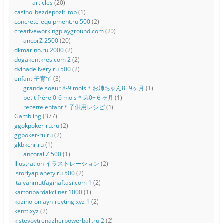
articles
(20)
casino_bezdepozit_top
(1)
concrete-equipment.ru 500
(2)
creativeworkingplayground.com
(20)
ancorZ 2500
(20)
dkmarino.ru 2000
(2)
dogakentkres.com 2
(2)
dvinadelivery.ru 500
(2)
enfant 子育て
(3)
grande soeur 8-9 mois＊お姉ちゃん8−9ヶ月
(1)
petit frère 0-6 mois＊弟0−６ヶ月
(1)
recette enfant＊子供用レシピ
(1)
Gambling
(377)
ggokpoker-ru.ru
(2)
ggpoker-ru.ru
(2)
gkbkchr.ru
(1)
ancorallZ 500
(1)
Illustration イラストレーション
(2)
istoriyaplanety.ru 500
(2)
italyanmutfagihaftasi.com 1
(2)
kartonbardakci.net 1000
(1)
kazino-onlayn-reyting.xyz 1
(2)
kentt.xyz
(2)
kistevoytrenazherpowerball.ru 2
(2)