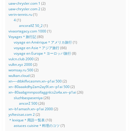
uaw-chrysler.com 1
(2)
uaw-chrysler.com 2
(2)
verin-tennis.ru
(1)
4
(1)
ancorallZ 50_2
(1)
vivaortegacy.com 1000
(1)
Voyages＊旅行記
(80)
voyage en Amérique＊アメリカ旅行
(1)
voyage en Asie＊アジア旅行
(66)
voyage en Europe＊ヨーロッパ旅行
(8)
vulcn.club 2000
(2)
vulkn.xyz 2000
(2)
womsay.ru 500
(2)
wulkan.cloud
(2)
xn—-dtbkiflvcasmm.xn--p1ai 500
(2)
xn--80aaakdhy2am2ay9l.xn--p1ai 500
(2)
xn--80aabgmmpsoifaggnlcs2o4a.xn--p1ai
(26)
sluzhbaspaseniya
(26)
ancorZ 500
(26)
xn--b1amash.xn--p1ai 2000
(2)
ysftesisat.com 2
(2)
＊lexique＊用語一覧表
(10)
astuces cuisine＊料理のコツ
(7)