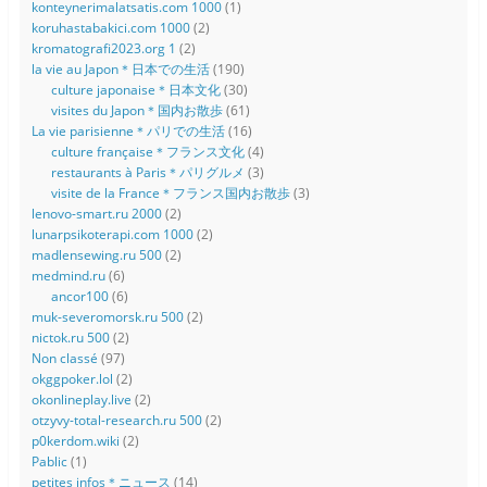
konteynerimalatsatis.com 1000
(1)
koruhastabakici.com 1000
(2)
kromatografi2023.org 1
(2)
la vie au Japon＊日本での生活
(190)
culture japonaise＊日本文化
(30)
visites du Japon＊国内お散歩
(61)
La vie parisienne＊パリでの生活
(16)
culture française＊フランス文化
(4)
restaurants à Paris＊パリグルメ
(3)
visite de la France＊フランス国内お散歩
(3)
lenovo-smart.ru 2000
(2)
lunarpsikoterapi.com 1000
(2)
madlensewing.ru 500
(2)
medmind.ru
(6)
ancor100
(6)
muk-severomorsk.ru 500
(2)
nictok.ru 500
(2)
Non classé
(97)
okggpoker.lol
(2)
okonlineplay.live
(2)
otzyvy-total-research.ru 500
(2)
p0kerdom.wiki
(2)
Pablic
(1)
petites infos＊ニュース
(14)