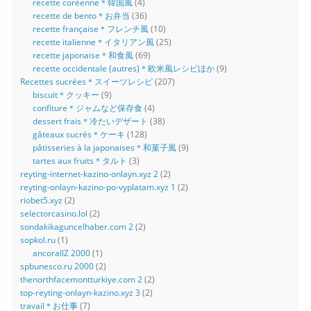
recette coréenne＊韓国風
(4)
recette de bento＊お弁当
(36)
recette française＊フレンチ風
(10)
recette italienne＊イタリアン風
(25)
recette japonaise＊和食風
(69)
recette occidentale (autres)＊欧米風レシピほか
(9)
Recettes sucrées＊スイーツレシピ
(207)
biscuit＊クッキー
(9)
confiture＊ジャムなど保存食
(4)
dessert frais＊冷たいデザート
(38)
gâteaux sucrés＊ケーキ
(128)
pâtisseries à la japonaises＊和菓子風
(9)
tartes aux fruits＊タルト
(3)
reyting-internet-kazino-onlayn.xyz 2
(2)
reyting-onlayn-kazino-po-vyplatam.xyz 1
(2)
riobet5.xyz
(2)
selectorcasino.lol
(2)
sondakikaguncelhaber.com 2
(2)
sopkol.ru
(1)
ancorallZ 2000
(1)
spbunesco.ru 2000
(2)
thenorthfacemontturkiye.com 2
(2)
top-reyting-onlayn-kazino.xyz 3
(2)
travail＊お仕事
(7)