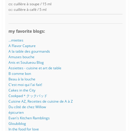
cs: cuillère à soupe / 15 ml
cc: cuillère à café / 5 ml
my favorite blogs:
...miettes
A Flavor Capture
A la table des gourmands
Amuses bouche
Anis et Soulueou Blog
Assiettes - cuisine et art de table
B comme bon
Beau à la louche
C'est moi qui l'ai fait!
Cakes in the City
Cookpad＊クックパッド
Cuisine AZ, Recettes de cuisine de A à Z
Du côté de chez Willow
épicurien
Evan's Kitchen Ramblings
Gloubiblog
In the food for love