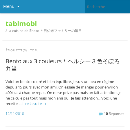
Menu
tabimobi
à la cuisine de Shoko ＊日仏米ファミリーの毎日
ÉTIQUETTE(S) :
TOFU
Bento aux 3 couleurs＊ヘルシー３色そぼろ
弁当
Voici un bento coloré et bien équilibré. Je suis un peu en régime
depuis 15 jours avec mon ami. On essaie de manger pour environ
400kcal à chaque repas. On ne se prive pas mais on fait attention. Je
ne calcule pas tout mais mon ami oui. Je fais attention... Voici une
recette …
Lire la suite
→
12/11/2010
10
Réponses