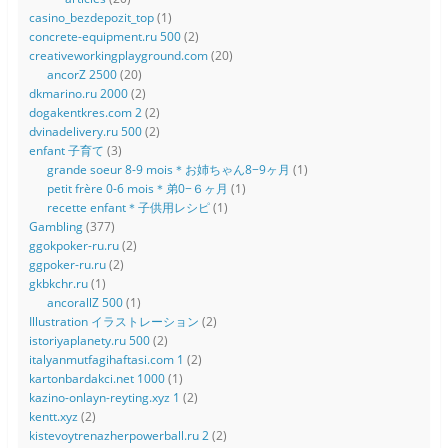
casino_bezdepozit_top
(1)
concrete-equipment.ru 500
(2)
creativeworkingplayground.com
(20)
ancorZ 2500
(20)
dkmarino.ru 2000
(2)
dogakentkres.com 2
(2)
dvinadelivery.ru 500
(2)
enfant 子育て
(3)
grande soeur 8-9 mois＊お姉ちゃん8−9ヶ月
(1)
petit frère 0-6 mois＊弟0−６ヶ月
(1)
recette enfant＊子供用レシピ
(1)
Gambling
(377)
ggokpoker-ru.ru
(2)
ggpoker-ru.ru
(2)
gkbkchr.ru
(1)
ancorallZ 500
(1)
Illustration イラストレーション
(2)
istoriyaplanety.ru 500
(2)
italyanmutfagihaftasi.com 1
(2)
kartonbardakci.net 1000
(1)
kazino-onlayn-reyting.xyz 1
(2)
kentt.xyz
(2)
kistevoytrenazherpowerball.ru 2
(2)