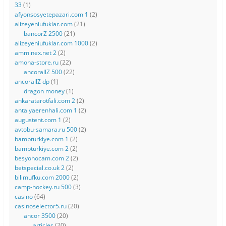
33
(1)
afyonsosyetepazari.com 1
(2)
alizeyeniufuklar.com
(21)
bancorZ 2500
(21)
alizeyeniufuklar.com 1000
(2)
amminex.net 2
(2)
amona-store.ru
(22)
ancorallZ 500
(22)
ancorallZ dp
(1)
dragon money
(1)
ankaratarotfali.com 2
(2)
antalyaerenhali.com 1
(2)
augustent.com 1
(2)
avtobu-samara.ru 500
(2)
bambturkiye.com 1
(2)
bambturkiye.com 2
(2)
besyohocam.com 2
(2)
betspecial.co.uk 2
(2)
bilimufku.com 2000
(2)
camp-hockey.ru 500
(3)
casino
(64)
casinoselector5.ru
(20)
ancor 3500
(20)
articles
(20)