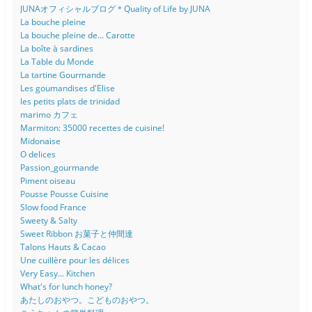
JUNAオフィシャルブログ＊Quality of Life by JUNA
La bouche pleine
La bouche pleine de... Carotte
La boîte à sardines
La Table du Monde
La tartine Gourmande
Les goumandises d'Elise
les petits plats de trinidad
marimo カフェ
Marmiton: 35000 recettes de cuisine!
Midonaise
O delices
Passion_gourmande
Piment oiseau
Pousse Pousse Cuisine
Slow food France
Sweety & Salty
Sweet Ribbon お菓子と仲間達
Talons Hauts & Cacao
Une cuillère pour les délices
Very Easy... Kitchen
What's for lunch honey?
あたしのおやつ。こどものおやつ。