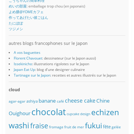
こうちゃんの簡単料理
めいの部屋
: emballage trop chou (en japonais)
よめ膳@YOMEカフェ
作ってあげたい彼ごはん
たにぽぽ
ツジメシ
autres blogs francophones sur le Japon
A vos baguettes
Florent Chavouet
: dessinateur (sur le Japon aussi)
Issekinicho
: illustrations rigolotes sur le Japon
Japan Eat Up
: blog d'une designer culinaire
Tartinage sur le Japon
: recettes et autres illustrés sur le Japon
cloud
banane
cheese cake
Chine
ashiya
agar-agar
café
chocolat
echizen
Ouighour
cupcake
design
washi
fukui
fraise
fête
fromage
fruit de mer
gelée