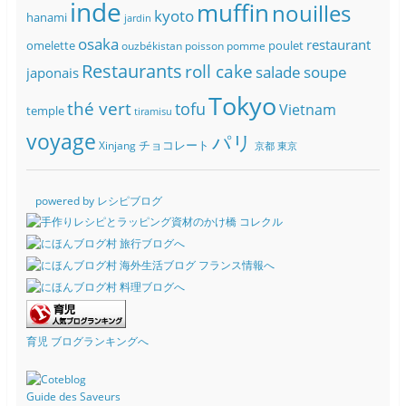
inde
muffin
nouilles
kyoto
hanami
jardin
osaka
restaurant
omelette
poulet
ouzbékistan
poisson
pomme
Restaurants
roll cake
soupe
salade
japonais
Tokyo
thé vert
tofu
Vietnam
temple
tiramisu
voyage
パリ
チョコレート
Xinjang
京都
東京
powered by レシピブログ
育児 ブログランキングへ
Guide des Saveurs