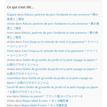
Ce qui s’est dit…
Gagaie
dans
Kakuni
, poitrine de porc fondante et une annonce＊豚の
角煮とご報告
shoko
dans
Kakuni
, poitrine de porc fondante et une annonce＊豚の角
煮とご報告
imen
dans
Kakuni
, poitrine de porc fondante et une annonce＊豚の角
煮とご報告
shoko
dans
Corn Soup ou le velouté de maïs à la japonaise＊クリーミ
ーコーンスープ
Hosti
dans
Corn Soup ou le velouté de maïs à la japonaise＊クリーミ
ーコーンスープ
shoko
dans
Gelée de groseille du jardin et la petit voyage au Japon＊
お庭のグロゼイユジャム
shoko
dans
Gelée de groseille du jardin et la petit voyage au Japon＊
お庭のグロゼイユジャム
casentbon
dans
Gelée de groseille du jardin et la petit voyage au
Japon＊お庭のグロゼイユジャム
Sarah M
dans
Gelée de groseille du jardin et la petit voyage au Japon
＊お庭のグロゼイユジャム
eva
dans
Gâteau au yaourt＊フランス風ヨーグルトケーキ
shoko
dans
Repas bébé 8 mois ＊８ヶ月離乳食
Alien
dans
Repas bébé 8 mois ＊８ヶ月離乳食