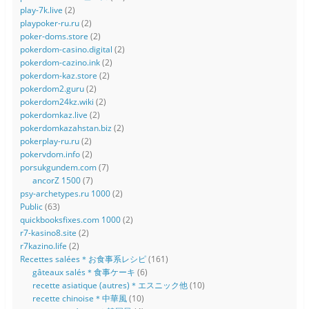
play-7k.live
(2)
playpoker-ru.ru
(2)
poker-doms.store
(2)
pokerdom-casino.digital
(2)
pokerdom-cazino.ink
(2)
pokerdom-kaz.store
(2)
pokerdom2.guru
(2)
pokerdom24kz.wiki
(2)
pokerdomkaz.live
(2)
pokerdomkazahstan.biz
(2)
pokerplay-ru.ru
(2)
pokervdom.info
(2)
porsukgundem.com
(7)
ancorZ 1500
(7)
psy-archetypes.ru 1000
(2)
Public
(63)
quickbooksfixes.com 1000
(2)
r7-kasino8.site
(2)
r7kazino.life
(2)
Recettes salées＊お食事系レシピ
(161)
gâteaux salés＊食事ケーキ
(6)
recette asiatique (autres)＊エスニック他
(10)
recette chinoise＊中華風
(10)