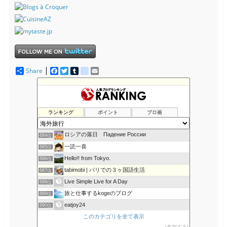
Share
F
T
T
d
E
a
w
u
e
m
c
i
m
l
a
The Resident Diaries
680位
e
t
b
i
i
ハッピーリボンレイ日記 from ハワイ
681位
b
t
l
c
l
o
e
r
i
思いつくままに書くブログの静態保管所
682位
ランキング
ポイント
ブロ画
o
r
o
「世界中どこでも自分らしく生きる」海外情報発信ブログ
683位
k
u
s
ロシアの落日 Падение России
684位
一読一喜
685位
Hello!! from Tokyo.
686位
tabimobi | パリでの３ヶ国語生活
687位
Live Simple Live for A Day
688位
旅と仕事するkogeのブログ
689位
eatjoy24
690位
このカテゴリを全て表示
おっさん女子でも料理が好き
691位
参加する