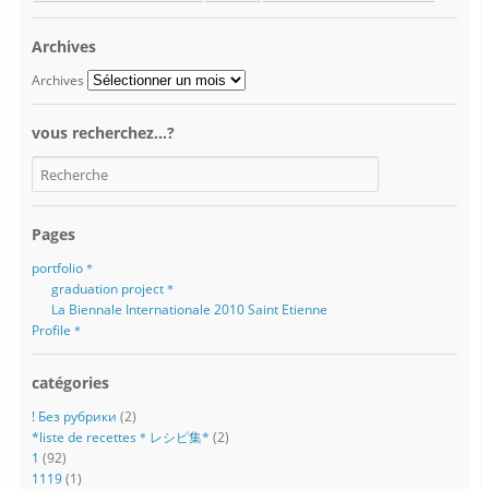
Archives
Archives
vous recherchez…?
Pages
portfolio＊
graduation project＊
La Biennale Internationale 2010 Saint Etienne
Profile＊
catégories
! Без рубрики
(2)
*liste de recettes＊レシピ集*
(2)
1
(92)
1119
(1)