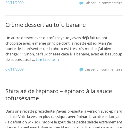
29/11/2009
Laisser un commentaire
Crème dessert au tofu banane
Un autre dessert avec du tofu soyeux. J'avais déjà fait un pot
chocolaté avec le même principe dont la recette est ici. Mais j'ai
honte de la présenter car la photo est très très moche. J'ai bien
changé! ^^ Sinon, ce faux cheese cake à la banane, avait eu beaucoup
de succès aussi …
Lire la suite
→
07/11/2009
Laisser un commentaire
Shira aé de l’épinard – épinard à la sauce
tofu/sésame
Dans une recette précédente, j'avais présenté la version avec épinard
et kaki. Voici la vesion plus classique, avec épinard, carotte et konjac
(la définition wiki ici). J'adore le goût de ce petite salade extrêmement
douce. Le mélange tofu+sésame blanc... Je me dis quand ce mange ce