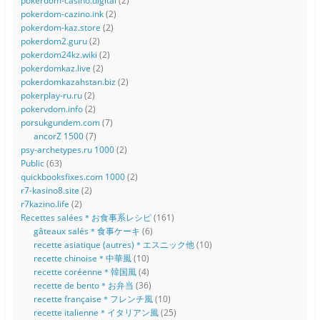
pokerdom-casino.digital
(2)
pokerdom-cazino.ink
(2)
pokerdom-kaz.store
(2)
pokerdom2.guru
(2)
pokerdom24kz.wiki
(2)
pokerdomkaz.live
(2)
pokerdomkazahstan.biz
(2)
pokerplay-ru.ru
(2)
pokervdom.info
(2)
porsukgundem.com
(7)
ancorZ 1500
(7)
psy-archetypes.ru 1000
(2)
Public
(63)
quickbooksfixes.com 1000
(2)
r7-kasino8.site
(2)
r7kazino.life
(2)
Recettes salées＊お食事系レシピ
(161)
gâteaux salés＊食事ケーキ
(6)
recette asiatique (autres)＊エスニック他
(10)
recette chinoise＊中華風
(10)
recette coréenne＊韓国風
(4)
recette de bento＊お弁当
(36)
recette française＊フレンチ風
(10)
recette italienne＊イタリアン風
(25)