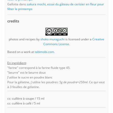
Gallotta
dans
sakura mochi, essai du gâteau de cerisier en fleur pour
fêter le printemps
credits
photos and recipes
by
shoko muraguchi
is licensed under a
Creative
Commons License
.
Based on a work at
tabimobi.com
.
En ingrédient
:
"farine" correspond à la farine fluide type 45.
"beurre" est le beurre doux
J'utilise le sucre en poudre blanc
Pour la gélatine, j'utilise les poudres:
5g de poudre=250ml
. Ce qui vaut
à 3 feuilles de gélatine.
cs: cuillère à soupe / 15 ml
cc: cuillère à café / 5 ml