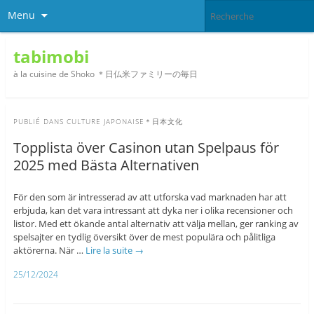
Menu
tabimobi
à la cuisine de Shoko ＊日仏米ファミリーの毎日
PUBLIÉ DANS
CULTURE JAPONAISE＊日本文化
Topplista över Casinon utan Spelpaus för
2025 med Bästa Alternativen
För den som är intresserad av att utforska vad marknaden har att
erbjuda, kan det vara intressant att dyka ner i olika recensioner och
listor. Med ett ökande antal alternativ att välja mellan, ger ranking av
spelsajter en tydlig översikt över de mest populära och pålitliga
aktörerna. När …
Lire la suite
→
25/12/2024