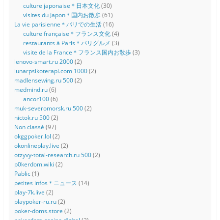
culture japonaise＊日本文化
(30)
visites du Japon＊国内お散歩
(61)
La vie parisienne＊パリでの生活
(16)
culture française＊フランス文化
(4)
restaurants à Paris＊パリグルメ
(3)
visite de la France＊フランス国内お散歩
(3)
lenovo-smart.ru 2000
(2)
lunarpsikoterapi.com 1000
(2)
madlensewing.ru 500
(2)
medmind.ru
(6)
ancor100
(6)
muk-severomorsk.ru 500
(2)
nictok.ru 500
(2)
Non classé
(97)
okggpoker.lol
(2)
okonlineplay.live
(2)
otzyvy-total-research.ru 500
(2)
p0kerdom.wiki
(2)
Pablic
(1)
petites infos＊ニュース
(14)
play-7k.live
(2)
playpoker-ru.ru
(2)
poker-doms.store
(2)