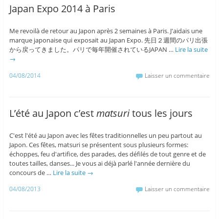
Japan Expo 2014 à Paris
Me revoilà de retour au Japon après 2 semaines à Paris. J'aidais une
marque japonaise qui exposait au Japan Expo. 先日２週間のパリ出張
から戻ってきました。パリで毎年開催されているJAPAN …
Lire la suite
→
04/08/2014
Laisser un commentaire
L’été au Japon c’est
matsuri
tous les jours
C'est l'été au Japon avec les fêtes traditionnelles un peu partout au
Japon. Ces fêtes, matsuri se présentent sous plusieurs formes:
échoppes, feu d'artifice, des parades, des défilés de tout genre et de
toutes tailles, danses... Je vous ai déjà parlé l'année dernière du
concours de …
Lire la suite
→
04/08/2013
Laisser un commentaire