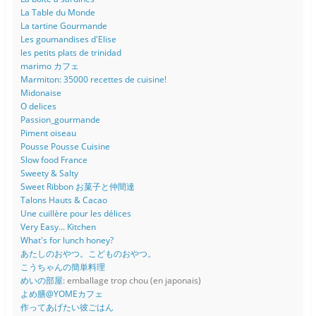
La Table du Monde
La tartine Gourmande
Les goumandises d'Elise
les petits plats de trinidad
marimo カフェ
Marmiton: 35000 recettes de cuisine!
Midonaise
O delices
Passion_gourmande
Piment oiseau
Pousse Pousse Cuisine
Slow food France
Sweety & Salty
Sweet Ribbon お菓子と仲間達
Talons Hauts & Cacao
Une cuillère pour les délices
Very Easy... Kitchen
What's for lunch honey?
あたしのおやつ。こどものおやつ。
こうちゃんの簡単料理
めいの部屋
: emballage trop chou (en japonais)
よめ膳@YOMEカフェ
作ってあげたい彼ごはん