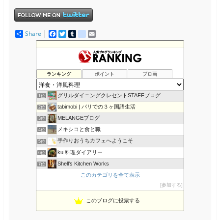
Share
F
T
T
d
E
a
w
u
e
m
c
i
m
l
a
e
t
b
i
i
b
t
l
c
l
o
e
r
i
ランキング
ポイント
ブロ画
o
r
o
k
u
s
グリルダイニングクレセントSTAFFブログ
1位
tabimobi | パリでの３ヶ国語生活
2位
MELANGEブログ
3位
メキシコと食と職
4位
手作りおうちカフェへようこそ
5位
ku 料理ダイアリー
6位
Shell's Kitchen Works
7位
彩食-SHIGURE-
このカテゴリを全て表示
8位
参加する
NOBの厨房 NOB's Kitchen
9位
アメリカでの牛肉の食べ方・お国柄の紹介
10位
このブログに投票する
カルディGO｜カルディコーヒーファームおすすめ食材や実食レポ
11位