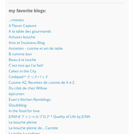
my favorite blogs:
...miettes
A Flavor Capture
A la table des gourmands
Amuses bouche
Anis et Soulueou Blog
Assiettes - cuisine et art de table
B comme bon
Beau à la louche
C'est moi qui l'ai fait!
Cakes in the City
Cookpad＊クックパッド
Cuisine AZ, Recettes de cuisine de A à Z
Du côté de chez Willow
épicurien
Evan's Kitchen Ramblings
Gloubiblog
In the food for love
JUNAオフィシャルブログ＊Quality of Life by JUNA
La bouche pleine
La bouche pleine de... Carotte
La boîte à sardines