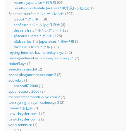
recette japonaise＊和食風
(69)
recette occidentale (autres)＊欧米風レシピほか
(9)
Recettes sucrées＊スイーツレシピ
(207)
biscuit＊クッキー
(9)
confiture＊ジャムなど保存食
(4)
dessert frais＊冷たいデザート
(38)
gâteaux sucrés＊ケーキ
(128)
pâtisseries à la japonaises＊和菓子風
(9)
tartes aux fruits＊タルト
(3)
reyting-internet-kazino-onlayn.xyz 2
(2)
reyting-onlayn-kazino-po-vyplatam.xyz 1
(2)
riobet5.xyz
(2)
selectorcasino.lol
(2)
sondakikaguncelhaber.com 2
(2)
sopkol.ru
(1)
ancorallZ 2000
(1)
spbunesco.ru 2000
(2)
thenorthfacemontturkiye.com 2
(2)
top-reyting-onlayn-kazino.xyz 3
(2)
travail＊お仕事
(7)
uaw-chrysler.com 1
(2)
uaw-chrysler.com 2
(2)
verin-tennis.ru
(1)
4
(1)