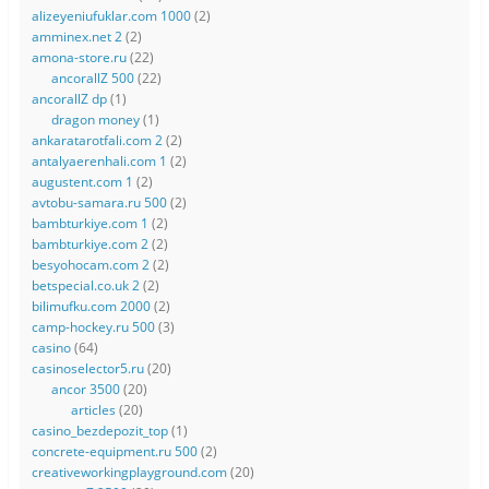
alizeyeniufuklar.com 1000
(2)
amminex.net 2
(2)
amona-store.ru
(22)
ancorallZ 500
(22)
ancorallZ dp
(1)
dragon money
(1)
ankaratarotfali.com 2
(2)
antalyaerenhali.com 1
(2)
augustent.com 1
(2)
avtobu-samara.ru 500
(2)
bambturkiye.com 1
(2)
bambturkiye.com 2
(2)
besyohocam.com 2
(2)
betspecial.co.uk 2
(2)
bilimufku.com 2000
(2)
camp-hockey.ru 500
(3)
casino
(64)
casinoselector5.ru
(20)
ancor 3500
(20)
articles
(20)
casino_bezdepozit_top
(1)
concrete-equipment.ru 500
(2)
creativeworkingplayground.com
(20)