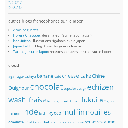
たにぽぽ
ツジメシ
autres blogs francophones sur le Japon
A vos baguettes
Florent Chavouet
: dessinateur (sur le Japon aussi)
Issekinicho
: illustrations rigolotes sur le Japon
Japan Eat Up
: blog d'une designer culinaire
Tartinage sur le Japon
: recettes et autres illustrés sur le Japon
cloud
banane
cheese cake
Chine
ashiya
agar-agar
café
chocolat
echizen
Ouighour
cupcake
design
washi
fukui
fraise
fête
fromage
fruit de mer
gelée
inde
muffin
nouilles
kyoto
hanami
jardin
osaka
restaurant
omelette
poulet
ouzbékistan
poisson
pomme