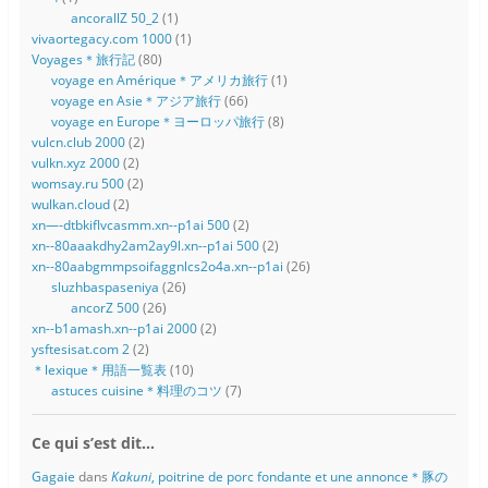
ancorallZ 50_2
(1)
vivaortegacy.com 1000
(1)
Voyages＊旅行記
(80)
voyage en Amérique＊アメリカ旅行
(1)
voyage en Asie＊アジア旅行
(66)
voyage en Europe＊ヨーロッパ旅行
(8)
vulcn.club 2000
(2)
vulkn.xyz 2000
(2)
womsay.ru 500
(2)
wulkan.cloud
(2)
xn—-dtbkiflvcasmm.xn--p1ai 500
(2)
xn--80aaakdhy2am2ay9l.xn--p1ai 500
(2)
xn--80aabgmmpsoifaggnlcs2o4a.xn--p1ai
(26)
sluzhbaspaseniya
(26)
ancorZ 500
(26)
xn--b1amash.xn--p1ai 2000
(2)
ysftesisat.com 2
(2)
＊lexique＊用語一覧表
(10)
astuces cuisine＊料理のコツ
(7)
Ce qui s’est dit…
Gagaie
dans
Kakuni
, poitrine de porc fondante et une annonce＊豚の