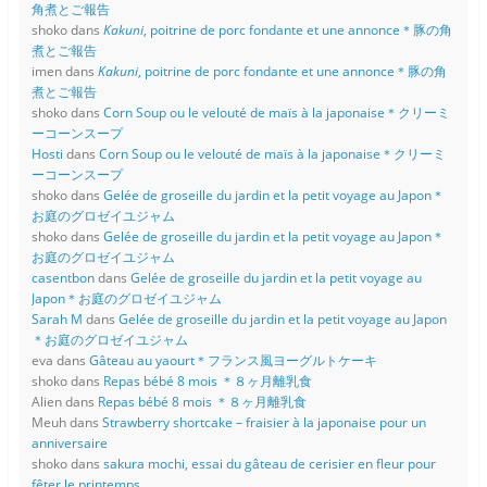
角煮とご報告
shoko
dans
Kakuni
, poitrine de porc fondante et une annonce＊豚の角
煮とご報告
imen
dans
Kakuni
, poitrine de porc fondante et une annonce＊豚の角
煮とご報告
shoko
dans
Corn Soup ou le velouté de maïs à la japonaise＊クリーミ
ーコーンスープ
Hosti
dans
Corn Soup ou le velouté de maïs à la japonaise＊クリーミ
ーコーンスープ
shoko
dans
Gelée de groseille du jardin et la petit voyage au Japon＊
お庭のグロゼイユジャム
shoko
dans
Gelée de groseille du jardin et la petit voyage au Japon＊
お庭のグロゼイユジャム
casentbon
dans
Gelée de groseille du jardin et la petit voyage au
Japon＊お庭のグロゼイユジャム
Sarah M
dans
Gelée de groseille du jardin et la petit voyage au Japon
＊お庭のグロゼイユジャム
eva
dans
Gâteau au yaourt＊フランス風ヨーグルトケーキ
shoko
dans
Repas bébé 8 mois ＊８ヶ月離乳食
Alien
dans
Repas bébé 8 mois ＊８ヶ月離乳食
Meuh
dans
Strawberry shortcake – fraisier à la japonaise pour un
anniversaire
shoko
dans
sakura mochi, essai du gâteau de cerisier en fleur pour
fêter le printemps