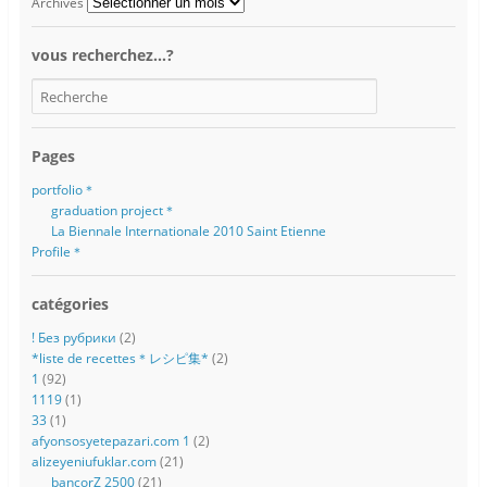
Archives
vous recherchez…?
Pages
portfolio＊
graduation project＊
La Biennale Internationale 2010 Saint Etienne
Profile＊
catégories
! Без рубрики
(2)
*liste de recettes＊レシピ集*
(2)
1
(92)
1119
(1)
33
(1)
afyonsosyetepazari.com 1
(2)
alizeyeniufuklar.com
(21)
bancorZ 2500
(21)