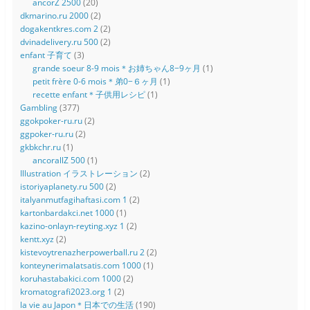
ancorZ 2500
(20)
dkmarino.ru 2000
(2)
dogakentkres.com 2
(2)
dvinadelivery.ru 500
(2)
enfant 子育て
(3)
grande soeur 8-9 mois＊お姉ちゃん8−9ヶ月
(1)
petit frère 0-6 mois＊弟0−６ヶ月
(1)
recette enfant＊子供用レシピ
(1)
Gambling
(377)
ggokpoker-ru.ru
(2)
ggpoker-ru.ru
(2)
gkbkchr.ru
(1)
ancorallZ 500
(1)
Illustration イラストレーション
(2)
istoriyaplanety.ru 500
(2)
italyanmutfagihaftasi.com 1
(2)
kartonbardakci.net 1000
(1)
kazino-onlayn-reyting.xyz 1
(2)
kentt.xyz
(2)
kistevoytrenazherpowerball.ru 2
(2)
konteynerimalatsatis.com 1000
(1)
koruhastabakici.com 1000
(2)
kromatografi2023.org 1
(2)
la vie au Japon＊日本での生活
(190)