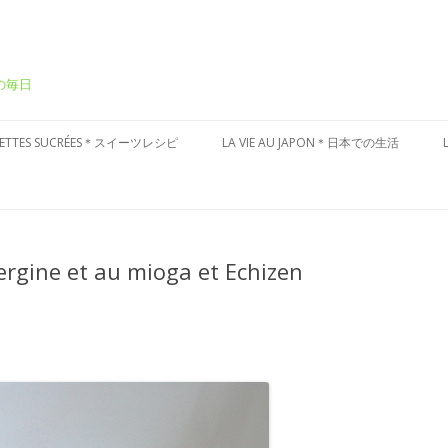
ーの毎日
Aller
au
CETTES SUCRÉES＊スイーツレシピ
LA VIE AU JAPON＊日本での生活
contenu
ÂTEAUX SUCRÉS＊ケーキ
CULTURE JAPONAISE＊日本文化
ESSERT FRAIS＊冷たいデザート
VISITES DU JAPON＊国内お散歩
ergine et au mioga et Echizen
ARTES AUX FRUITS＊タルト
ÂTISSERIES À LA JAPONAISES＊和
子風