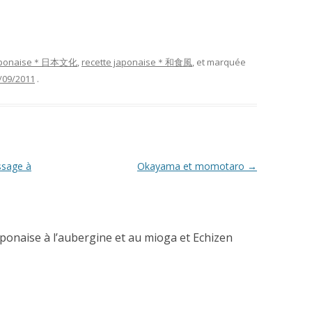
 japonaise＊日本文化
,
recette japonaise＊和食風
, et marquée
/09/2011
.
ssage à
Okayama et momotaro
→
aponaise à l’aubergine et au mioga et Echizen