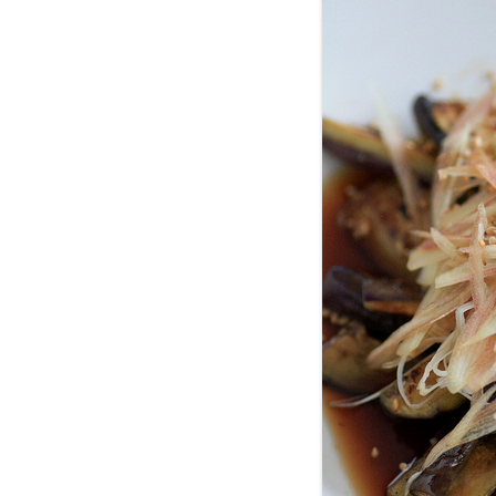
＊欧米風レシピほか
GÂTEAUX SALÉS＊食事ケーキ
ASTUCES CUISINE＊料理のコツ