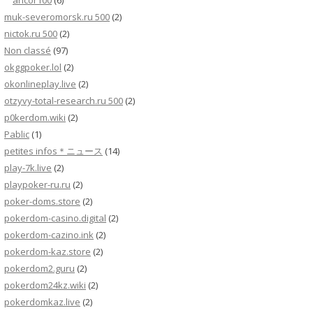
ancor100
(6)
muk-severomorsk.ru 500
(2)
nictok.ru 500
(2)
Non classé
(97)
okggpoker.lol
(2)
okonlineplay.live
(2)
otzyvy-total-research.ru 500
(2)
p0kerdom.wiki
(2)
Pablic
(1)
petites infos＊ニュース
(14)
play-7k.live
(2)
playpoker-ru.ru
(2)
poker-doms.store
(2)
pokerdom-casino.digital
(2)
pokerdom-cazino.ink
(2)
pokerdom-kaz.store
(2)
pokerdom2.guru
(2)
pokerdom24kz.wiki
(2)
pokerdomkaz.live
(2)