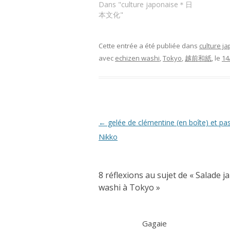
Dans "culture japonaise＊日
本文化"
Cette entrée a été publiée dans
culture
avec
echizen washi
,
Tokyo
,
越前和紙
, le
14
Navigation
←
gelée de clémentine (en boîte) et pa
des
Nikko
articles
8 réflexions au sujet de «
Salade j
washi à Tokyo
»
Gagaie