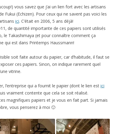
oup!) vous savez que j’ai un lien fort avec les artisans
de Fukui (Echizen). Pour ceux qui ne savent pas voici les
artisans
ici
. C’était en 2006, 5 ans déjà!
1, de quantité importante de ces papiers sont utilisés
o, le Takashimaya (et pour connaître comment ça
ême qui est dans Printemps Haussmann!
sible soit faite autour du papier, car d’habitude, il faut se
exposer ces papiers. Sinon, on indique rarement quel
une vitrine.
r, l’entreprise qui a fournit le papier (dont le lien est
ici
suis vraiment contente que cela se soit réalisé.
 magnifiques papiers et je vous en fait part. Si jamais
obre, vous penserez à moi 🙂