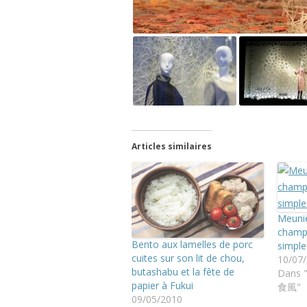
Articles similaires
Meuni
champi
Bento aux lamelles de porc
simple 
cuites sur son lit de chou,
10/07
butashabu et la fête de
Dans 
papier à Fukui
食風"
09/05/2010