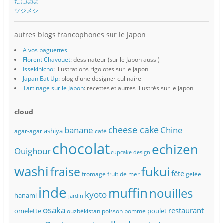
たにぽぽ
ツジメシ
autres blogs francophones sur le Japon
A vos baguettes
Florent Chavouet
: dessinateur (sur le Japon aussi)
Issekinicho
: illustrations rigolotes sur le Japon
Japan Eat Up
: blog d'une designer culinaire
Tartinage sur le Japon
: recettes et autres illustrés sur le Japon
cloud
banane
cheese cake
Chine
ashiya
agar-agar
café
chocolat
echizen
Ouighour
cupcake
design
washi
fukui
fraise
fête
fromage
fruit de mer
gelée
inde
muffin
nouilles
kyoto
hanami
jardin
osaka
restaurant
omelette
poulet
ouzbékistan
poisson
pomme