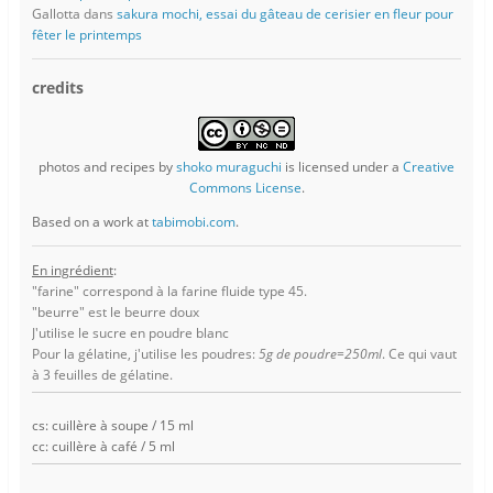
Gallotta
dans
sakura mochi, essai du gâteau de cerisier en fleur pour
fêter le printemps
credits
photos and recipes
by
shoko muraguchi
is licensed under a
Creative
Commons License
.
Based on a work at
tabimobi.com
.
En ingrédient
:
"farine" correspond à la farine fluide type 45.
"beurre" est le beurre doux
J'utilise le sucre en poudre blanc
Pour la gélatine, j'utilise les poudres:
5g de poudre=250ml
. Ce qui vaut
à 3 feuilles de gélatine.
cs: cuillère à soupe / 15 ml
cc: cuillère à café / 5 ml