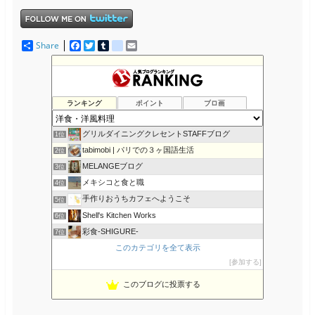
Share
F
T
T
d
E
a
w
u
e
m
c
i
m
l
a
e
t
b
i
i
b
t
l
c
l
o
e
r
i
ランキング
ポイント
ブロ画
o
r
o
k
u
s
グリルダイニングクレセントSTAFFブログ
1位
tabimobi | パリでの３ヶ国語生活
2位
MELANGEブログ
3位
メキシコと食と職
4位
手作りおうちカフェへようこそ
5位
Shell's Kitchen Works
6位
彩食-SHIGURE-
7位
NOBの厨房 NOB's Kitchen
このカテゴリを全て表示
8位
参加する
ku 料理ダイアリー
9位
アメリカでの牛肉の食べ方・お国柄の紹介
10位
このブログに投票する
カルディGO｜カルディコーヒーファームおすすめ食材や実食レポ
11位
じゃーまんぽてと.com
12位