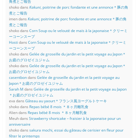
角煮とご報告
shoko
dans
Kakuni
, poitrine de porc fondante et une annonce＊豚の角
煮とご報告
imen
dans
Kakuni
, poitrine de porc fondante et une annonce＊豚の角
煮とご報告
shoko
dans
Corn Soup ou le velouté de maïs à la japonaise＊クリーミ
ーコーンスープ
Hosti
dans
Corn Soup ou le velouté de maïs à la japonaise＊クリーミ
ーコーンスープ
shoko
dans
Gelée de groseille du jardin et la petit voyage au Japon＊
お庭のグロゼイユジャム
shoko
dans
Gelée de groseille du jardin et la petit voyage au Japon＊
お庭のグロゼイユジャム
casentbon
dans
Gelée de groseille du jardin et la petit voyage au
Japon＊お庭のグロゼイユジャム
Sarah M
dans
Gelée de groseille du jardin et la petit voyage au Japon
＊お庭のグロゼイユジャム
eva
dans
Gâteau au yaourt＊フランス風ヨーグルトケーキ
shoko
dans
Repas bébé 8 mois ＊８ヶ月離乳食
Alien
dans
Repas bébé 8 mois ＊８ヶ月離乳食
Meuh
dans
Strawberry shortcake – fraisier à la japonaise pour un
anniversaire
shoko
dans
sakura mochi, essai du gâteau de cerisier en fleur pour
fêter le printemps