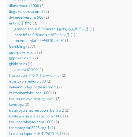
dkmarino.ru 2000
(2)
dogakentkres.com 2
(2)
dvinadelivery.ru 500
(2)
enfant 子育て
(3)
grande soeur 8-9 mois＊お姉ちゃん8−9ヶ月
(1)
petit frère 0-6 mois＊弟0−６ヶ月
(1)
recette enfant＊子供用レシピ
(1)
Gambling
(377)
ggokpoker-ru.ru
(2)
ggpoker-ru.ru
(2)
gkbkchr.ru
(1)
ancorallZ 500
(1)
Illustration イラストレーション
(2)
istoriyaplanety.ru 500
(2)
italyanmutfagihaftasi.com 1
(2)
kartonbardakci.net 1000
(1)
kazino-onlayn-reyting.xyz 1
(2)
kentt.xyz
(2)
kistevoytrenazherpowerball.ru 2
(2)
konteynerimalatsatis.com 1000
(1)
koruhastabakici.com 1000
(2)
kromatografi2023.org 1
(2)
la vie au Japon＊日本での生活
(190)