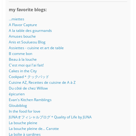
my favorite blogs:
...miettes
A Flavor Capture
A la table des gourmands
Amuses bouche
Anis et Soulueou Blog
Assiettes - cuisine et art de table
B comme bon
Beau à la louche
C'est moi qui l'ai fait!
Cakes in the City
Cookpad＊クックパッド
Cuisine AZ, Recettes de cuisine de A à Z
Du côté de chez Willow
épicurien
Evan's Kitchen Ramblings
Gloubiblog
In the food for love
JUNAオフィシャルブログ＊Quality of Life by JUNA
La bouche pleine
La bouche pleine de... Carotte
La boîte à sardines