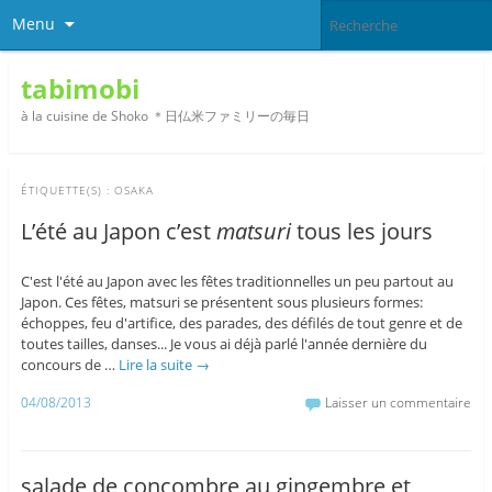
Menu
tabimobi
à la cuisine de Shoko ＊日仏米ファミリーの毎日
ÉTIQUETTE(S) :
OSAKA
L’été au Japon c’est
matsuri
tous les jours
C'est l'été au Japon avec les fêtes traditionnelles un peu partout au
Japon. Ces fêtes, matsuri se présentent sous plusieurs formes:
échoppes, feu d'artifice, des parades, des défilés de tout genre et de
toutes tailles, danses... Je vous ai déjà parlé l'année dernière du
concours de …
Lire la suite
→
04/08/2013
Laisser un commentaire
salade de concombre au gingembre et