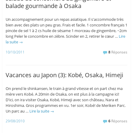
balade gourmande à Osaka
Un accompagnement pour un repas asiatique. Il s'accommode très
bien avec des plats un peu gras. Frais et facile. 1 concombre français 1
pincée de sel 1 à 2 cs huile de sésame 1 morceau de gingembre, ~2cm
long Peler le concombre en zèbre. Scinder en 2, retirer le cœur …
Lire
la suite
→
10/10/2011
8
Réponses
Vacances au Japon (3): Kobé, Osaka, Himeji
On prend le shinkansen, le train à grand vitesse et on part chez ma
mère vers Kobé. A 20min de Osaka, on est plus à la campagne ici!
D'ici, on ira visiter Osaka, Kobé, Himeji avec son château, Nara et
Hiroshima. Gros programmes en vu. 1er soir, Kobé! de Meriken Parc.
Un parc au …
Lire la suite
→
29/08/2010
6
Réponses