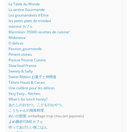
La Table du Monde
La tartine Gourmande
Les goumandises d'Elise
les petits plats de trinidad
marimo カフェ
Marmiton: 35000 recettes de cuisine!
Midonaise
O delices
Passion_gourmande
Piment oiseau
Pousse Pousse Cuisine
Slow food France
Sweety & Salty
Sweet Ribbon お菓子と仲間達
Talons Hauts & Cacao
Une cuillère pour les délices
Very Easy... Kitchen
What's for lunch honey?
あたしのおやつ。こどものおやつ。
こうちゃんの簡単料理
めいの部屋
: emballage trop chou (en japonais)
よめ膳@YOMEカフェ
作ってあげたい彼ごはん