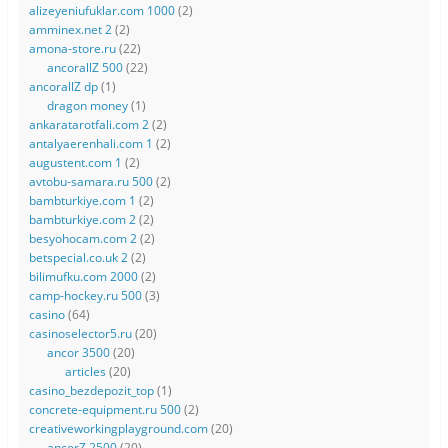
alizeyeniufuklar.com 1000
(2)
amminex.net 2
(2)
amona-store.ru
(22)
ancorallZ 500
(22)
ancorallZ dp
(1)
dragon money
(1)
ankaratarotfali.com 2
(2)
antalyaerenhali.com 1
(2)
augustent.com 1
(2)
avtobu-samara.ru 500
(2)
bambturkiye.com 1
(2)
bambturkiye.com 2
(2)
besyohocam.com 2
(2)
betspecial.co.uk 2
(2)
bilimufku.com 2000
(2)
camp-hockey.ru 500
(3)
casino
(64)
casinoselector5.ru
(20)
ancor 3500
(20)
articles
(20)
casino_bezdepozit_top
(1)
concrete-equipment.ru 500
(2)
creativeworkingplayground.com
(20)
ancorZ 2500
(20)