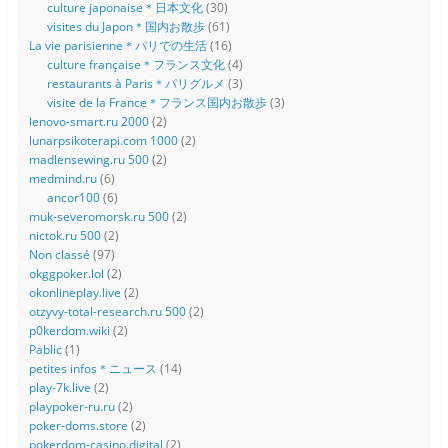
culture japonaise＊日本文化
(30)
visites du Japon＊国内お散歩
(61)
La vie parisienne＊パリでの生活
(16)
culture française＊フランス文化
(4)
restaurants à Paris＊パリグルメ
(3)
visite de la France＊フランス国内お散歩
(3)
lenovo-smart.ru 2000
(2)
lunarpsikoterapi.com 1000
(2)
madlensewing.ru 500
(2)
medmind.ru
(6)
ancor100
(6)
muk-severomorsk.ru 500
(2)
nictok.ru 500
(2)
Non classé
(97)
okggpoker.lol
(2)
okonlineplay.live
(2)
otzyvy-total-research.ru 500
(2)
p0kerdom.wiki
(2)
Pablic
(1)
petites infos＊ニュース
(14)
play-7k.live
(2)
playpoker-ru.ru
(2)
poker-doms.store
(2)
pokerdom-casino.digital
(2)