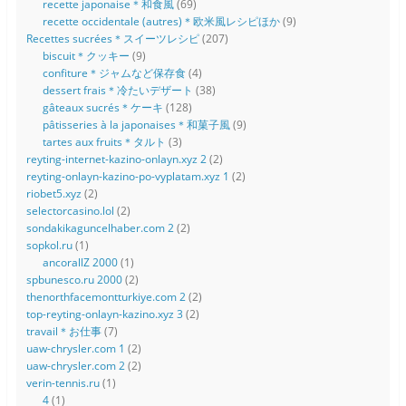
recette japonaise＊和食風
(69)
recette occidentale (autres)＊欧米風レシピほか
(9)
Recettes sucrées＊スイーツレシピ
(207)
biscuit＊クッキー
(9)
confiture＊ジャムなど保存食
(4)
dessert frais＊冷たいデザート
(38)
gâteaux sucrés＊ケーキ
(128)
pâtisseries à la japonaises＊和菓子風
(9)
tartes aux fruits＊タルト
(3)
reyting-internet-kazino-onlayn.xyz 2
(2)
reyting-onlayn-kazino-po-vyplatam.xyz 1
(2)
riobet5.xyz
(2)
selectorcasino.lol
(2)
sondakikaguncelhaber.com 2
(2)
sopkol.ru
(1)
ancorallZ 2000
(1)
spbunesco.ru 2000
(2)
thenorthfacemontturkiye.com 2
(2)
top-reyting-onlayn-kazino.xyz 3
(2)
travail＊お仕事
(7)
uaw-chrysler.com 1
(2)
uaw-chrysler.com 2
(2)
verin-tennis.ru
(1)
4
(1)