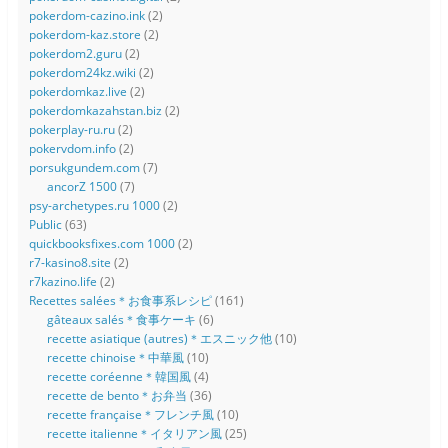
pokerdom-cazino.ink
(2)
pokerdom-kaz.store
(2)
pokerdom2.guru
(2)
pokerdom24kz.wiki
(2)
pokerdomkaz.live
(2)
pokerdomkazahstan.biz
(2)
pokerplay-ru.ru
(2)
pokervdom.info
(2)
porsukgundem.com
(7)
ancorZ 1500
(7)
psy-archetypes.ru 1000
(2)
Public
(63)
quickbooksfixes.com 1000
(2)
r7-kasino8.site
(2)
r7kazino.life
(2)
Recettes salées＊お食事系レシピ
(161)
gâteaux salés＊食事ケーキ
(6)
recette asiatique (autres)＊エスニック他
(10)
recette chinoise＊中華風
(10)
recette coréenne＊韓国風
(4)
recette de bento＊お弁当
(36)
recette française＊フレンチ風
(10)
recette italienne＊イタリアン風
(25)