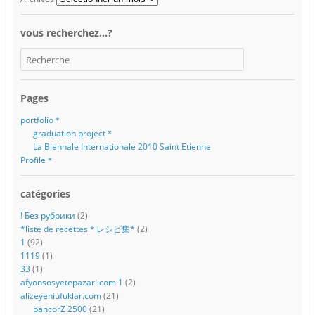
vous recherchez…?
Pages
portfolio＊
graduation project＊
La Biennale Internationale 2010 Saint Etienne
Profile＊
catégories
! Без рубрики
(2)
*liste de recettes＊レシピ集*
(2)
1
(92)
1119
(1)
33
(1)
afyonsosyetepazari.com 1
(2)
alizeyeniufuklar.com
(21)
bancorZ 2500
(21)