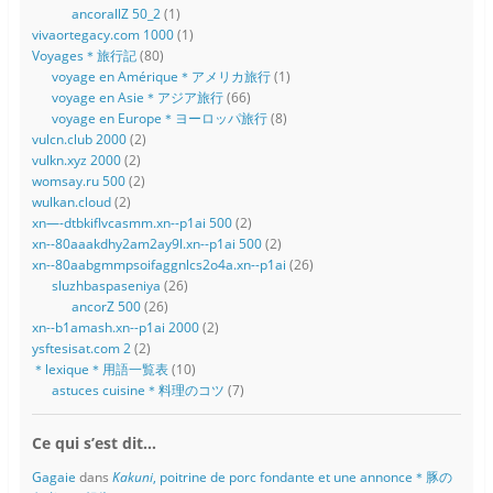
ancorallZ 50_2
(1)
vivaortegacy.com 1000
(1)
Voyages＊旅行記
(80)
voyage en Amérique＊アメリカ旅行
(1)
voyage en Asie＊アジア旅行
(66)
voyage en Europe＊ヨーロッパ旅行
(8)
vulcn.club 2000
(2)
vulkn.xyz 2000
(2)
womsay.ru 500
(2)
wulkan.cloud
(2)
xn—-dtbkiflvcasmm.xn--p1ai 500
(2)
xn--80aaakdhy2am2ay9l.xn--p1ai 500
(2)
xn--80aabgmmpsoifaggnlcs2o4a.xn--p1ai
(26)
sluzhbaspaseniya
(26)
ancorZ 500
(26)
xn--b1amash.xn--p1ai 2000
(2)
ysftesisat.com 2
(2)
＊lexique＊用語一覧表
(10)
astuces cuisine＊料理のコツ
(7)
Ce qui s’est dit…
Gagaie
dans
Kakuni
, poitrine de porc fondante et une annonce＊豚の