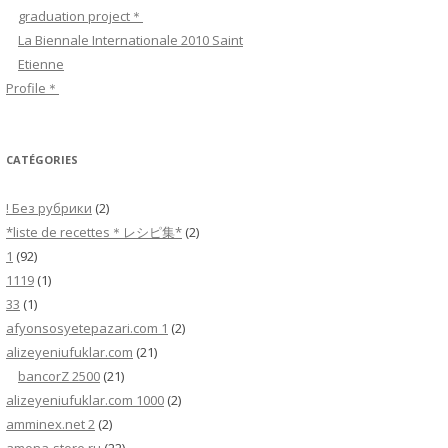
c
graduation project＊
h
La Biennale Internationale 2010 Saint
e
Etienne
r
Profile＊
:
CATÉGORIES
! Без рубрики
(2)
*liste de recettes＊レシピ集*
(2)
1
(92)
1119
(1)
33
(1)
afyonsosyetepazari.com 1
(2)
alizeyeniufuklar.com
(21)
bancorZ 2500
(21)
alizeyeniufuklar.com 1000
(2)
amminex.net 2
(2)