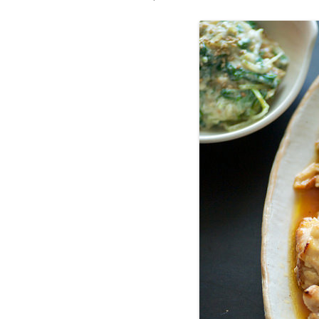
＊欧米風レシピほか
GÂTEAUX SALÉS＊食事ケーキ
ASTUCES CUISINE＊料理のコツ