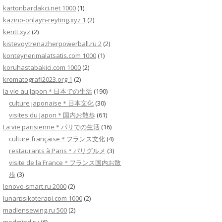
kartonbardakci.net 1000
(1)
kazino-onlayn-reyting.xyz 1
(2)
kentt.xyz
(2)
kistevoytrenazherpowerball.ru 2
(2)
konteynerimalatsatis.com 1000
(1)
koruhastabakici.com 1000
(2)
kromatografi2023.org 1
(2)
la vie au Japon＊日本での生活
(190)
culture japonaise＊日本文化
(30)
visites du Japon＊国内お散歩
(61)
La vie parisienne＊パリでの生活
(16)
culture française＊フランス文化
(4)
restaurants à Paris＊パリグルメ
(3)
visite de la France＊フランス国内お散
歩
(3)
lenovo-smart.ru 2000
(2)
lunarpsikoterapi.com 1000
(2)
madlensewing.ru 500
(2)