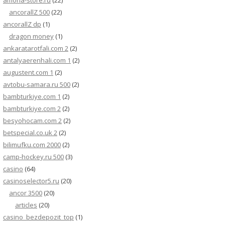
amona-store.ru
(22)
ancorallZ 500
(22)
ancorallZ dp
(1)
dragon money
(1)
ankaratarotfali.com 2
(2)
antalyaerenhali.com 1
(2)
augustent.com 1
(2)
avtobu-samara.ru 500
(2)
bambturkiye.com 1
(2)
bambturkiye.com 2
(2)
besyohocam.com 2
(2)
betspecial.co.uk 2
(2)
bilimufku.com 2000
(2)
camp-hockey.ru 500
(3)
casino
(64)
casinoselector5.ru
(20)
ancor 3500
(20)
articles
(20)
casino_bezdepozit_top
(1)