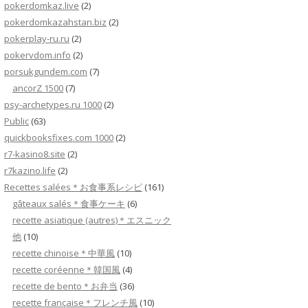
pokerdomkaz.live
(2)
pokerdomkazahstan.biz
(2)
pokerplay-ru.ru
(2)
pokervdom.info
(2)
porsukgundem.com
(7)
ancorZ 1500
(7)
psy-archetypes.ru 1000
(2)
Public
(63)
quickbooksfixes.com 1000
(2)
r7-kasino8.site
(2)
r7kazino.life
(2)
Recettes salées＊お食事系レシピ
(161)
gâteaux salés＊食事ケーキ
(6)
recette asiatique (autres)＊エスニック
他
(10)
recette chinoise＊中華風
(10)
recette coréenne＊韓国風
(4)
recette de bento＊お弁当
(36)
recette française＊フレンチ風
(10)