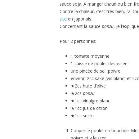
sauce soja. A manger chaud ou bien fro
Contre la chaleur, c’est très bien, j’ai t
site
en japonais.
Concernant la sauce
ponzu
, je l’expliq
Pour 2 personnes:
1 tomate moyenne
1 cuisse de poulet désossée
une pincée de sel, poivre
environ 2cc saké (vin blanc) et 2cc
★2cs huile d’olive
★2cs
ponzu
★1cc vinaigre blanc
★1cc jus de citron
★1cc sucre
Couper le poulet en bouchée. Mettr
poivre et y laisser.