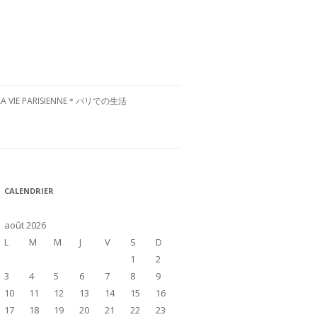
LA VIE PARISIENNE＊パリでの生活
CULTURE FRANÇAISE＊フランス文
化
RESTAURANTS À PARIS＊パリグル
CALENDRIER
メ
VISITE DE LA FRANCE＊フランス国
août 2026
内お散歩
L
M
M
J
V
S
D
1
2
3
4
5
6
7
8
9
10
11
12
13
14
15
16
17
18
19
20
21
22
23