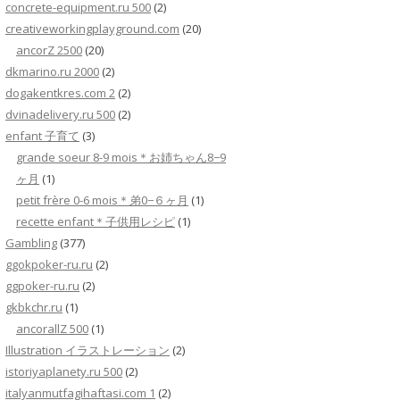
concrete-equipment.ru 500
(2)
creativeworkingplayground.com
(20)
ancorZ 2500
(20)
dkmarino.ru 2000
(2)
dogakentkres.com 2
(2)
dvinadelivery.ru 500
(2)
enfant 子育て
(3)
grande soeur 8-9 mois＊お姉ちゃん8−9
ヶ月
(1)
petit frère 0-6 mois＊弟0−６ヶ月
(1)
recette enfant＊子供用レシピ
(1)
Gambling
(377)
ggokpoker-ru.ru
(2)
ggpoker-ru.ru
(2)
gkbkchr.ru
(1)
ancorallZ 500
(1)
Illustration イラストレーション
(2)
istoriyaplanety.ru 500
(2)
italyanmutfagihaftasi.com 1
(2)