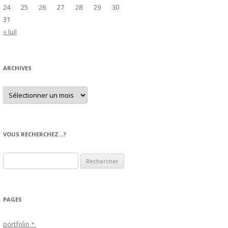
24
25
26
27
28
29
30
31
« Juil
ARCHIVES
A
r
c
h
i
v
e
VOUS RECHERCHEZ…?
s
R
e
c
h
PAGES
e
r
portfolio＊