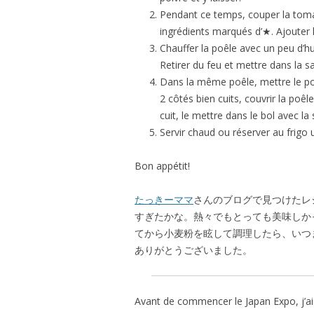
Pendant ce temps, couper la toma
ingrédients marqués d’★. Ajouter l
Chauffer la poêle avec un peu d’h
Retirer du feu et mettre dans la s
Dans la même poêle, mettre le pou
2 côtés bien cuits, couvrir la poêle
cuit, le mettre dans le bol avec l
Servir chaud ou réserver au frigo 
Bon appétit!
たっきーママ
さんのブログで見つけたレ
すぎたかな。熱々でもとっても美味しか
てから小麦粉を眩して調理したら、いつ
ありがとうございました。
Avant de commencer le Japan Expo, j’ai 