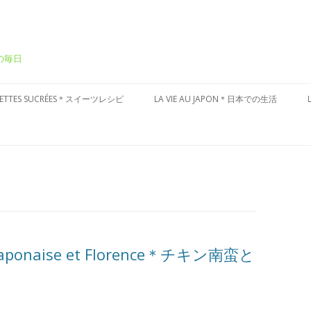
ーの毎日
Aller
au
CETTES SUCRÉES＊スイーツレシピ
LA VIE AU JAPON＊日本での生活
contenu
ÂTEAUX SUCRÉS＊ケーキ
CULTURE JAPONAISE＊日本文化
ESSERT FRAIS＊冷たいデザート
VISITES DU JAPON＊国内お散歩
ARTES AUX FRUITS＊タルト
ÂTISSERIES À LA JAPONAISES＊和
子風
la japonaise et Florence＊チキン南蛮と