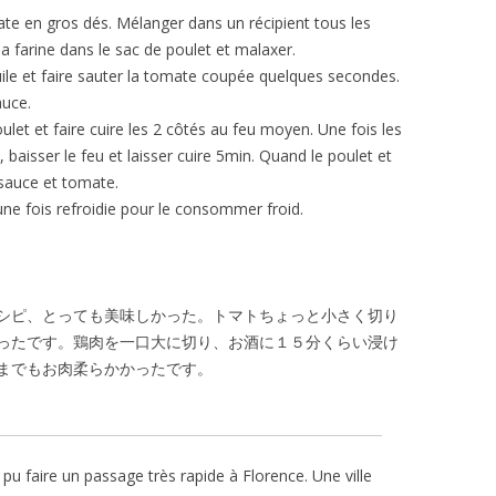
te en gros dés. Mélanger dans un récipient tous les
a farine dans le sac de poulet et malaxer.
uile et faire sauter la tomate coupée quelques secondes.
auce.
let et faire cuire les 2 côtés au feu moyen. Une fois les
, baisser le feu et laisser cuire 5min. Quand le poulet et
a sauce et tomate.
une fois refroidie pour le consommer froid.
シピ、とっても美味しかった。トマトちょっと小さく切り
ったです。鶏肉を一口大に切り、お酒に１５分くらい浸け
までもお肉柔らかかったです。
pu faire un passage très rapide à Florence. Une ville