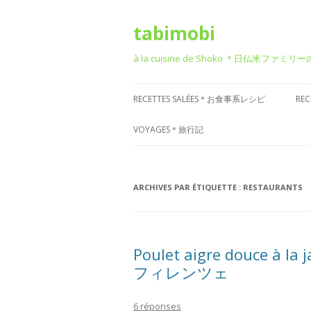
tabimobi
à la cuisine de Shoko ＊日仏米ファミリ
RECETTES SALÉES＊お食事系レシピ
RE
RECETTE DE BENTO＊お弁当
G
VOYAGES＊旅行記
RECETTE JAPONAISE＊和食風
D
VOYAGE EN EUROPE＊ヨーロッパ
旅行
RECETTE FRANÇAISE＊フレンチ風
T
ARCHIVES PAR ÉTIQUETTE :
RESTAURANTS
VOYAGE EN ASIE＊アジア旅行
RECETTE ITALIENNE＊イタリアン風
P
菓
VOYAGE EN AMÉRIQUE＊アメリカ
RECETTE CHINOISE＊中華風
Poulet aigre douce à 
旅行
フィレンツェ
RECETTE CORÉENNE＊韓国風
VOYAGE DANS D’AUTRES PAYS
RECETTE OCCIDENTALE (AUTRES)
6 réponses