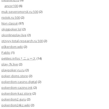
medmind.ru
(6)
ancor100
(6)
muk-severomorsk.ru 500
(2)
nictok.ru 500
(2)
Non classé
(97)
okggpoker.lol
(2)
okonlineplay.live
(2)
otzyvy-total-research.ru 500
(2)
p0kerdom.wiki
(2)
Pablic
(1)
petites infos＊ニュース
(14)
play-7k.live
(2)
playpoker-ru.ru
(2)
poker-doms.store
(2)
pokerdom-casino.digital
(2)
pokerdom-cazino.ink
(2)
pokerdom-kaz.store
(2)
pokerdom2.guru
(2)
pokerdom24kz.wiki
(2)