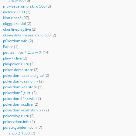
ancor100
(6)
muk-severomorsk.ru 500
(2)
nictok.ru 500
(2)
Non classé
(97)
okggpoker.lol
(2)
okonlineplay.live
(2)
otzyvy-total-research.ru 500
(2)
p0kerdom.wiki
(2)
Pablic
(1)
petites infos＊ニュース
(14)
play-7k.live
(2)
playpoker-ru.ru
(2)
poker-doms.store
(2)
pokerdom-casino.digital
(2)
pokerdom-cazino.ink
(2)
pokerdom-kaz.store
(2)
pokerdom2.guru
(2)
pokerdom24kz.wiki
(2)
pokerdomkaz.live
(2)
pokerdomkazahstan.biz
(2)
pokerplay-ru.ru
(2)
pokervdom.info
(2)
porsukgundem.com
(7)
ancorZ 1500
(7)