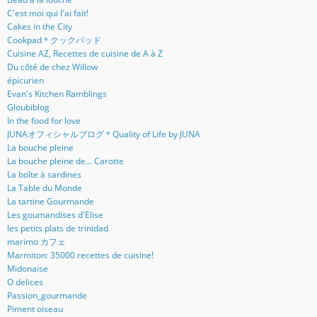
C'est moi qui l'ai fait!
Cakes in the City
Cookpad＊クックパッド
Cuisine AZ, Recettes de cuisine de A à Z
Du côté de chez Willow
épicurien
Evan's Kitchen Ramblings
Gloubiblog
In the food for love
JUNAオフィシャルブログ＊Quality of Life by JUNA
La bouche pleine
La bouche pleine de... Carotte
La boîte à sardines
La Table du Monde
La tartine Gourmande
Les goumandises d'Elise
les petits plats de trinidad
marimo カフェ
Marmiton: 35000 recettes de cuisine!
Midonaise
O delices
Passion_gourmande
Piment oiseau