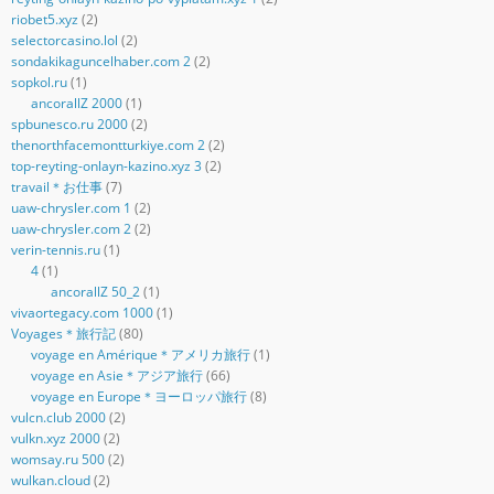
riobet5.xyz
(2)
selectorcasino.lol
(2)
sondakikaguncelhaber.com 2
(2)
sopkol.ru
(1)
ancorallZ 2000
(1)
spbunesco.ru 2000
(2)
thenorthfacemontturkiye.com 2
(2)
top-reyting-onlayn-kazino.xyz 3
(2)
travail＊お仕事
(7)
uaw-chrysler.com 1
(2)
uaw-chrysler.com 2
(2)
verin-tennis.ru
(1)
4
(1)
ancorallZ 50_2
(1)
vivaortegacy.com 1000
(1)
Voyages＊旅行記
(80)
voyage en Amérique＊アメリカ旅行
(1)
voyage en Asie＊アジア旅行
(66)
voyage en Europe＊ヨーロッパ旅行
(8)
vulcn.club 2000
(2)
vulkn.xyz 2000
(2)
womsay.ru 500
(2)
wulkan.cloud
(2)