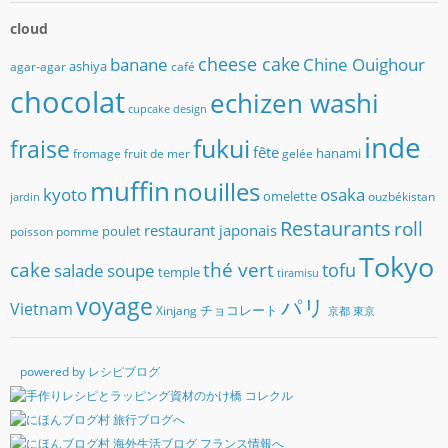
cloud
banane
cheese cake
Chine Ouighour
ashiya
agar-agar
café
chocolat
echizen washi
cupcake
design
inde
fukui
fraise
fête
hanami
fromage
fruit de mer
gelée
muffin
nouilles
kyoto
osaka
omelette
ouzbékistan
jardin
Restaurants
roll
restaurant japonais
poulet
poisson
pomme
Tokyo
cake
thé vert
soupe
tofu
salade
temple
tiramisu
voyage
パリ
Vietnam
チョコレート
Xinjang
京都
東京
powered by レシピブログ