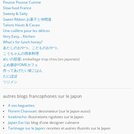
Pousse Pousse Cuisine
Slow food France
Sweety & Salty
Sweet Ribbon お菓子と仲間達
Talons Hauts & Cacao
Une cuillère pour les délices
Very Easy... Kitchen
What's for lunch honey?
あたしのおやつ。こどものおやつ。
こうちゃんの簡単料理
めいの部屋
: emballage trop chou (en japonais)
よめ膳@YOMEカフェ
作ってあげたい彼ごはん
たにぽぽ
ツジメシ
autres blogs francophones sur le Japon
A vos baguettes
Florent Chavouet
: dessinateur (sur le Japon aussi)
Issekinicho
: illustrations rigolotes sur le Japon
Japan Eat Up
: blog d'une designer culinaire
Tartinage sur le Japon
: recettes et autres illustrés sur le Japon