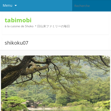
Menu
tabimobi
à la cuisine de Shoko ＊日仏米ファミリーの毎日
shikoku07