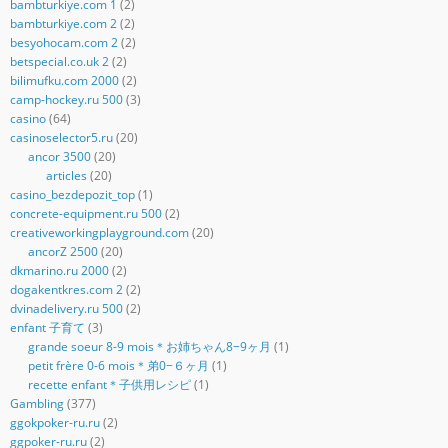
bambturkiye.com 1
(2)
bambturkiye.com 2
(2)
besyohocam.com 2
(2)
betspecial.co.uk 2
(2)
bilimufku.com 2000
(2)
camp-hockey.ru 500
(3)
casino
(64)
casinoselector5.ru
(20)
ancor 3500
(20)
articles
(20)
casino_bezdepozit_top
(1)
concrete-equipment.ru 500
(2)
creativeworkingplayground.com
(20)
ancorZ 2500
(20)
dkmarino.ru 2000
(2)
dogakentkres.com 2
(2)
dvinadelivery.ru 500
(2)
enfant 子育て
(3)
grande soeur 8-9 mois＊お姉ちゃん8−9ヶ月
(1)
petit frère 0-6 mois＊弟0−６ヶ月
(1)
recette enfant＊子供用レシピ
(1)
Gambling
(377)
ggokpoker-ru.ru
(2)
ggpoker-ru.ru
(2)