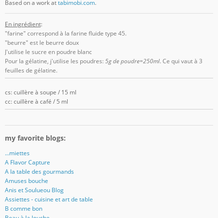
Based on a work at
tabimobi.com
.
En ingrédient
:
"farine" correspond à la farine fluide type 45.
"beurre" est le beurre doux
J'utilise le sucre en poudre blanc
Pour la gélatine, j'utilise les poudres:
5g de poudre=250ml
. Ce qui vaut à 3
feuilles de gélatine.
cs: cuillère à soupe / 15 ml
cc: cuillère à café / 5 ml
my favorite blogs:
...miettes
A Flavor Capture
A la table des gourmands
Amuses bouche
Anis et Soulueou Blog
Assiettes - cuisine et art de table
B comme bon
Beau à la louche