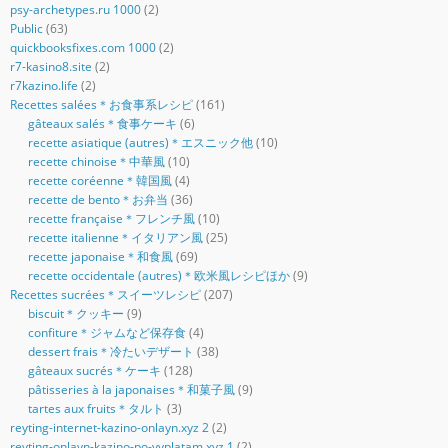
psy-archetypes.ru 1000
(2)
Public
(63)
quickbooksfixes.com 1000
(2)
r7-kasino8.site
(2)
r7kazino.life
(2)
Recettes salées＊お食事系レシピ
(161)
gâteaux salés＊食事ケーキ
(6)
recette asiatique (autres)＊エスニック他
(10)
recette chinoise＊中華風
(10)
recette coréenne＊韓国風
(4)
recette de bento＊お弁当
(36)
recette française＊フレンチ風
(10)
recette italienne＊イタリアン風
(25)
recette japonaise＊和食風
(69)
recette occidentale (autres)＊欧米風レシピほか
(9)
Recettes sucrées＊スイーツレシピ
(207)
biscuit＊クッキー
(9)
confiture＊ジャムなど保存食
(4)
dessert frais＊冷たいデザート
(38)
gâteaux sucrés＊ケーキ
(128)
pâtisseries à la japonaises＊和菓子風
(9)
tartes aux fruits＊タルト
(3)
reyting-internet-kazino-onlayn.xyz 2
(2)
reyting-onlayn-kazino-po-vyplatam.xyz 1
(2)