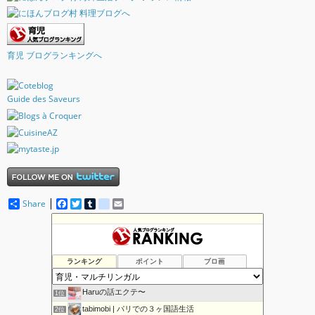
育児 ブログランキングへ
Guide des Saveurs
Share
F
T
T
d
E
a
w
u
e
m
c
i
m
l
a
e
t
b
i
i
b
t
l
c
l
o
e
r
i
ランキング
ポイント
ブロ画
o
r
o
k
u
s
Haruの話エクテ〜
1位
tabimobi | パリでの３ヶ国語生活
2位