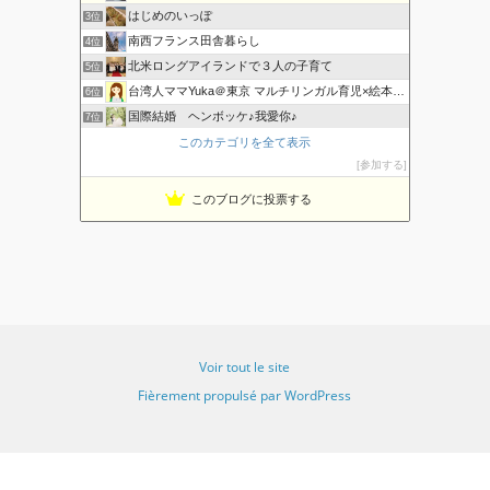
はじめのいっぽ
3位
南西フランス田舎暮らし
4位
北米ロングアイランドで３人の子育て
5位
台湾人ママYuka＠東京 マルチリンガル育児×絵本×知育
6位
国際結婚 ヘンボッケ♪我愛你♪
7位
香港でマルチリンガル育児
このカテゴリを全て表示
8位
参加する
マルチリンガル 海外子育て奮闘記
9位
海外暮らし、風の吹くまま気の向くままに♪
10位
このブログに投票する
おうち英語も、はや幾年 〜 La vie avec eux
11位
主婦、永住権をとって海外移住
12位
Emilieのママブログ｜おうち英語×台湾中国語×科学×絵本
13位
タイ ハーフの子供たち マルチリンガルを目指して
14位
多言語な暮らしのブログ
15位
Voir tout le site
Fièrement propulsé par WordPress