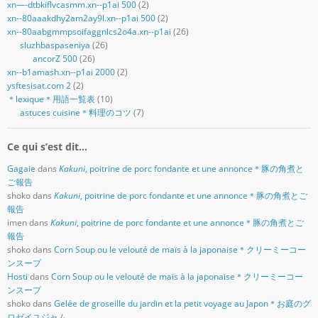
xn—-dtbkiflvcasmm.xn--p1ai 500
(2)
xn--80aaakdhy2am2ay9l.xn--p1ai 500
(2)
xn--80aabgmmpsoifaggnlcs2o4a.xn--p1ai
(26)
sluzhbaspaseniya
(26)
ancorZ 500
(26)
xn--b1amash.xn--p1ai 2000
(2)
ysftesisat.com 2
(2)
＊lexique＊用語一覧表
(10)
astuces cuisine＊料理のコツ
(7)
Ce qui s’est dit…
Gagaie
dans
Kakuni
, poitrine de porc fondante et une annonce＊豚の角煮と
ご報告
shoko
dans
Kakuni
, poitrine de porc fondante et une annonce＊豚の角煮とご
報告
imen
dans
Kakuni
, poitrine de porc fondante et une annonce＊豚の角煮とご
報告
shoko
dans
Corn Soup ou le velouté de maïs à la japonaise＊クリーミーコー
ンスープ
Hosti
dans
Corn Soup ou le velouté de maïs à la japonaise＊クリーミーコー
ンスープ
shoko
dans
Gelée de groseille du jardin et la petit voyage au Japon＊お庭のグ
ロゼイユジャム