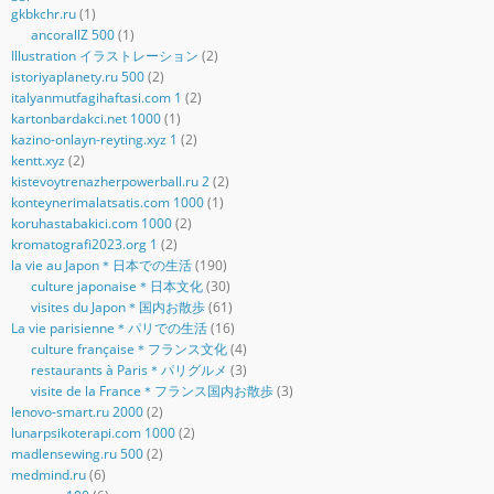
gkbkchr.ru
(1)
ancorallZ 500
(1)
Illustration イラストレーション
(2)
istoriyaplanety.ru 500
(2)
italyanmutfagihaftasi.com 1
(2)
kartonbardakci.net 1000
(1)
kazino-onlayn-reyting.xyz 1
(2)
kentt.xyz
(2)
kistevoytrenazherpowerball.ru 2
(2)
konteynerimalatsatis.com 1000
(1)
koruhastabakici.com 1000
(2)
kromatografi2023.org 1
(2)
la vie au Japon＊日本での生活
(190)
culture japonaise＊日本文化
(30)
visites du Japon＊国内お散歩
(61)
La vie parisienne＊パリでの生活
(16)
culture française＊フランス文化
(4)
restaurants à Paris＊パリグルメ
(3)
visite de la France＊フランス国内お散歩
(3)
lenovo-smart.ru 2000
(2)
lunarpsikoterapi.com 1000
(2)
madlensewing.ru 500
(2)
medmind.ru
(6)