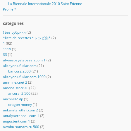
La Biennale Internationale 2010 Saint Etienne
Profile＊
catégories
! Без рубрики
(2)
*liste de recettes＊レシピ集*
(2)
1
(92)
1119
(1)
33
(1)
afyonsosyetepazari.com 1
(2)
alizeyeniufuklar.com
(21)
bancorZ 2500
(21)
alizeyeniufuklar.com 1000
(2)
amminex.net 2
(2)
amona-store.ru
(22)
ancorallZ 500
(22)
ancorallZ dp
(1)
dragon money
(1)
ankaratarotfali.com 2
(2)
antalyaerenhali.com 1
(2)
augustent.com 1
(2)
avtobu-samara.ru 500
(2)