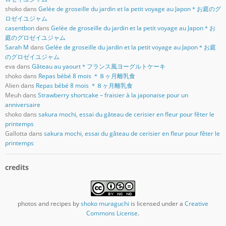
shoko
dans
Gelée de groseille du jardin et la petit voyage au Japon＊お庭のグ
ロゼイユジャム
casentbon
dans
Gelée de groseille du jardin et la petit voyage au Japon＊お
庭のグロゼイユジャム
Sarah M
dans
Gelée de groseille du jardin et la petit voyage au Japon＊お庭
のグロゼイユジャム
eva
dans
Gâteau au yaourt＊フランス風ヨーグルトケーキ
shoko
dans
Repas bébé 8 mois ＊８ヶ月離乳食
Alien
dans
Repas bébé 8 mois ＊８ヶ月離乳食
Meuh
dans
Strawberry shortcake – fraisier à la japonaise pour un
anniversaire
shoko
dans
sakura mochi, essai du gâteau de cerisier en fleur pour fêter le
printemps
Gallotta
dans
sakura mochi, essai du gâteau de cerisier en fleur pour fêter le
printemps
credits
photos and recipes
by
shoko muraguchi
is licensed under a
Creative
Commons License
.