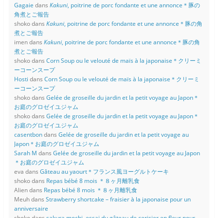
Gagaie
dans
Kakuni
, poitrine de porc fondante et une annonce＊豚の
角煮とご報告
shoko
dans
Kakuni
, poitrine de porc fondante et une annonce＊豚の角
煮とご報告
imen
dans
Kakuni
, poitrine de porc fondante et une annonce＊豚の角
煮とご報告
shoko
dans
Corn Soup ou le velouté de maïs à la japonaise＊クリーミ
ーコーンスープ
Hosti
dans
Corn Soup ou le velouté de maïs à la japonaise＊クリーミ
ーコーンスープ
shoko
dans
Gelée de groseille du jardin et la petit voyage au Japon＊
お庭のグロゼイユジャム
shoko
dans
Gelée de groseille du jardin et la petit voyage au Japon＊
お庭のグロゼイユジャム
casentbon
dans
Gelée de groseille du jardin et la petit voyage au
Japon＊お庭のグロゼイユジャム
Sarah M
dans
Gelée de groseille du jardin et la petit voyage au Japon
＊お庭のグロゼイユジャム
eva
dans
Gâteau au yaourt＊フランス風ヨーグルトケーキ
shoko
dans
Repas bébé 8 mois ＊８ヶ月離乳食
Alien
dans
Repas bébé 8 mois ＊８ヶ月離乳食
Meuh
dans
Strawberry shortcake – fraisier à la japonaise pour un
anniversaire
shoko
dans
sakura mochi, essai du gâteau de cerisier en fleur pour