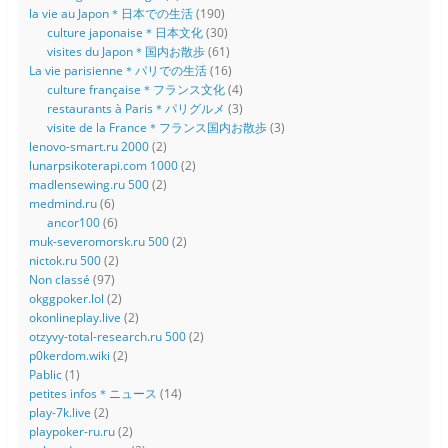
la vie au Japon＊日本での生活
(190)
culture japonaise＊日本文化
(30)
visites du Japon＊国内お散歩
(61)
La vie parisienne＊パリでの生活
(16)
culture française＊フランス文化
(4)
restaurants à Paris＊パリグルメ
(3)
visite de la France＊フランス国内お散歩
(3)
lenovo-smart.ru 2000
(2)
lunarpsikoterapi.com 1000
(2)
madlensewing.ru 500
(2)
medmind.ru
(6)
ancor100
(6)
muk-severomorsk.ru 500
(2)
nictok.ru 500
(2)
Non classé
(97)
okggpoker.lol
(2)
okonlineplay.live
(2)
otzyvy-total-research.ru 500
(2)
p0kerdom.wiki
(2)
Pablic
(1)
petites infos＊ニュース
(14)
play-7k.live
(2)
playpoker-ru.ru
(2)