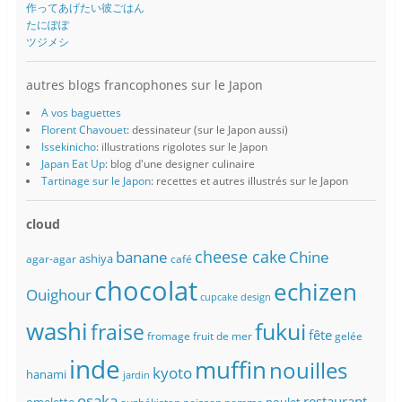
作ってあげたい彼ごはん
たにぽぽ
ツジメシ
autres blogs francophones sur le Japon
A vos baguettes
Florent Chavouet
: dessinateur (sur le Japon aussi)
Issekinicho
: illustrations rigolotes sur le Japon
Japan Eat Up
: blog d'une designer culinaire
Tartinage sur le Japon
: recettes et autres illustrés sur le Japon
cloud
banane
cheese cake
Chine
ashiya
agar-agar
café
chocolat
echizen
Ouighour
cupcake
design
washi
fukui
fraise
fête
fromage
fruit de mer
gelée
inde
muffin
nouilles
kyoto
hanami
jardin
osaka
restaurant
omelette
poulet