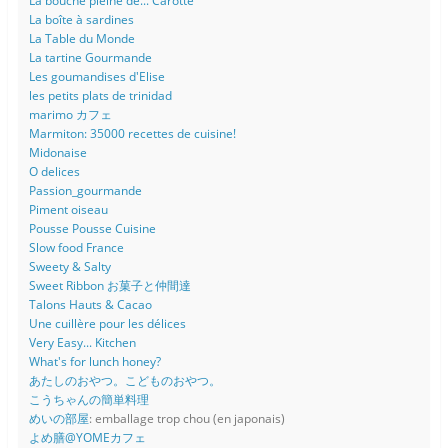
La bouche pleine de... Carotte
La boîte à sardines
La Table du Monde
La tartine Gourmande
Les goumandises d'Elise
les petits plats de trinidad
marimo カフェ
Marmiton: 35000 recettes de cuisine!
Midonaise
O delices
Passion_gourmande
Piment oiseau
Pousse Pousse Cuisine
Slow food France
Sweety & Salty
Sweet Ribbon お菓子と仲間達
Talons Hauts & Cacao
Une cuillère pour les délices
Very Easy... Kitchen
What's for lunch honey?
あたしのおやつ。こどものおやつ。
こうちゃんの簡単料理
めいの部屋
: emballage trop chou (en japonais)
よめ膳@YOMEカフェ