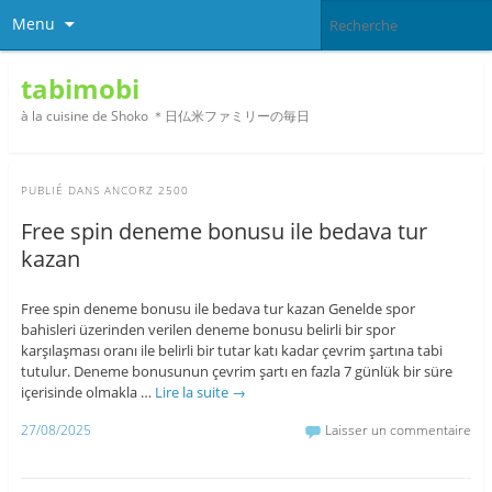
Menu
tabimobi
à la cuisine de Shoko ＊日仏米ファミリーの毎日
PUBLIÉ DANS
ANCORZ 2500
Free spin deneme bonusu ile bedava tur
kazan
Free spin deneme bonusu ile bedava tur kazan Genelde spor
bahisleri üzerinden verilen deneme bonusu belirli bir spor
karşılaşması oranı ile belirli bir tutar katı kadar çevrim şartına tabi
tutulur. Deneme bonusunun çevrim şartı en fazla 7 günlük bir süre
içerisinde olmakla …
Lire la suite
→
27/08/2025
Laisser un commentaire