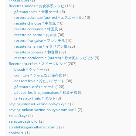
r7kazino.life
(2)
Recettes salées＊お食事系レシピ
(161)
gâteaux salés＊食事ケーキ
(6)
recette asiatique (autres)＊エスニック他
(10)
recette chinoise＊中華風
(10)
recette coréenne＊韓国風
(4)
recette de bento＊お弁当
(36)
recette française＊フレンチ風
(10)
recette italienne＊イタリアン風
(25)
recette japonaise＊和食風
(69)
recette occidentale (autres)＊欧米風レシピほか
(9)
Recettes sucrées＊スイーツレシピ
(207)
biscuit＊クッキー
(9)
confiture＊ジャムなど保存食
(4)
dessert frais＊冷たいデザート
(38)
gâteaux sucrés＊ケーキ
(128)
pâtisseries à la japonaises＊和菓子風
(9)
tartes aux fruits＊タルト
(3)
reyting-internet-kazino-onlayn.xyz 2
(2)
reyting-onlayn-kazino-po-vyplatam.xyz 1
(2)
riobet5.xyz
(2)
selectorcasino.lol
(2)
sondakikaguncelhaber.com 2
(2)
sopkol.ru
(1)