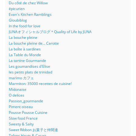
Du côté de chez Willow
épicurien
Evan's Kitchen Ramblings
Gloubiblog
In the food for love
JUNAオフィシャルブログ＊Quality of Life by JUNA
La bouche pleine
La bouche pleine de... Carotte
La boîte à sardines
La Table du Monde
La tartine Gourmande
Les goumandises d'Elise
les petits plats de trinidad
marimo カフェ
Marmiton: 35000 recettes de cuisine!
Midonaise
O delices
Passion_gourmande
Piment oiseau
Pousse Pousse Cuisine
Slow food France
Sweety & Salty
Sweet Ribbon お菓子と仲間達
Talons Hauts & Cacao