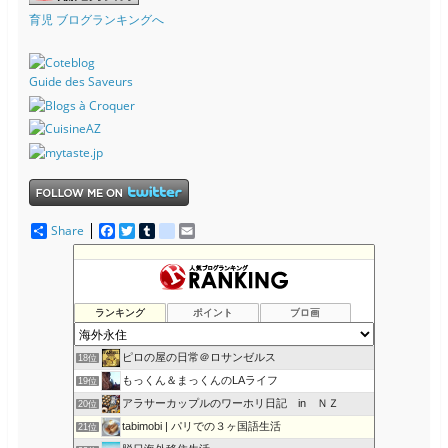
育児 ブログランキングへ
Guide des Saveurs
Share
F
T
T
d
E
a
w
u
e
m
c
i
m
l
a
KaztyのAmerican Life (NY)
14位
e
t
b
i
i
カナダへ留学・移民！ Iacanada オフィシャルブログ
15位
b
t
l
c
l
o
e
r
i
ゆるゆるリアルフード、デトックス
16位
ランキング
ポイント
ブロ画
o
r
o
ふらんすメモログ
17位
k
u
s
ピロの屋の日常＠ロサンゼルス
18位
もっくん＆まっくんのLAライフ
19位
アラサーカップルのワーホリ日記 in ＮＺ
20位
tabimobi | パリでの３ヶ国語生活
21位