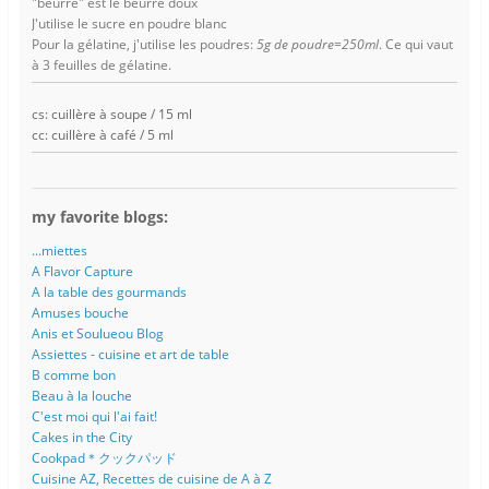
"beurre" est le beurre doux
J'utilise le sucre en poudre blanc
Pour la gélatine, j'utilise les poudres:
5g de poudre=250ml
. Ce qui vaut
à 3 feuilles de gélatine.
cs: cuillère à soupe / 15 ml
cc: cuillère à café / 5 ml
my favorite blogs:
...miettes
A Flavor Capture
A la table des gourmands
Amuses bouche
Anis et Soulueou Blog
Assiettes - cuisine et art de table
B comme bon
Beau à la louche
C'est moi qui l'ai fait!
Cakes in the City
Cookpad＊クックパッド
Cuisine AZ, Recettes de cuisine de A à Z