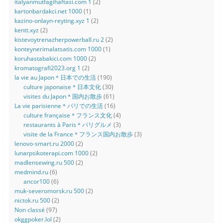
italyanmutfagihaftasi.com 1
(2)
kartonbardakci.net 1000
(1)
kazino-onlayn-reyting.xyz 1
(2)
kentt.xyz
(2)
kistevoytrenazherpowerball.ru 2
(2)
konteynerimalatsatis.com 1000
(1)
koruhastabakici.com 1000
(2)
kromatografi2023.org 1
(2)
la vie au Japon＊日本での生活
(190)
culture japonaise＊日本文化
(30)
visites du Japon＊国内お散歩
(61)
La vie parisienne＊パリでの生活
(16)
culture française＊フランス文化
(4)
restaurants à Paris＊パリグルメ
(3)
visite de la France＊フランス国内お散歩
(3)
lenovo-smart.ru 2000
(2)
lunarpsikoterapi.com 1000
(2)
madlensewing.ru 500
(2)
medmind.ru
(6)
ancor100
(6)
muk-severomorsk.ru 500
(2)
nictok.ru 500
(2)
Non classé
(97)
okggpoker.lol
(2)