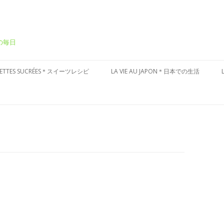
ーの毎日
Aller
au
CETTES SUCRÉES＊スイーツレシピ
LA VIE AU JAPON＊日本での生活
contenu
ÂTEAUX SUCRÉS＊ケーキ
CULTURE JAPONAISE＊日本文化
ESSERT FRAIS＊冷たいデザート
VISITES DU JAPON＊国内お散歩
ARTES AUX FRUITS＊タルト
ÂTISSERIES À LA JAPONAISES＊和
子風