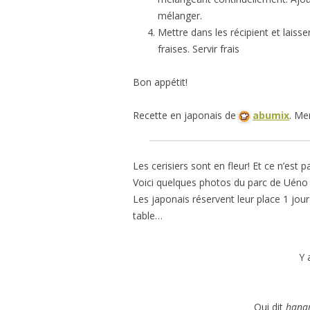
mélanger.
Mettre dans les récipient et laisse
fraises. Servir frais
Bon appétit!
Recette en japonais de
abumix
. Mer
Les cerisiers sont en fleur! Et ce n’est pa
Voici quelques photos du parc de Uéno l
Les japonais réservent leur place 1 jou
table…
Y 
Qui dit
hana