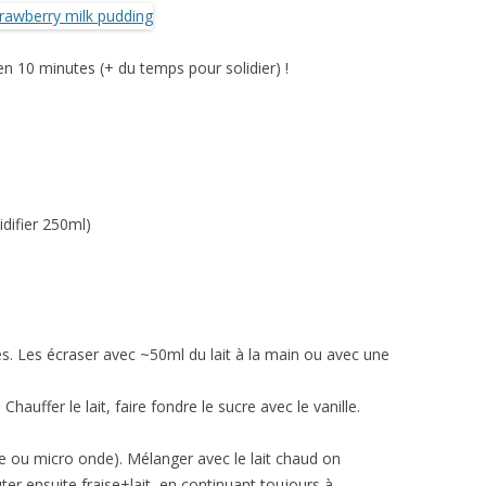
en 10 minutes (+ du temps pour solidier) !
idifier 250ml)
ses. Les écraser avec ~50ml du lait à la main ou avec une
Chauffer le lait, faire fondre le sucre avec le vanille.
ie ou micro onde). Mélanger avec le lait chaud on
er ensuite fraise+lait, en continuant toujours à