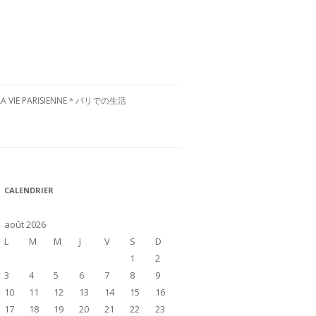
LA VIE PARISIENNE＊パリでの生活
CULTURE FRANÇAISE＊フランス文
化
RESTAURANTS À PARIS＊パリグル
CALENDRIER
メ
VISITE DE LA FRANCE＊フランス国
août 2026
内お散歩
L
M
M
J
V
S
D
1
2
3
4
5
6
7
8
9
10
11
12
13
14
15
16
17
18
19
20
21
22
23