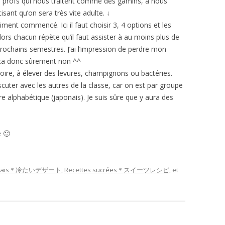
es profs qui nous traîtent comme des gamins, à nous
isant qu’on sera très vite adulte. ↓
ment commencé. Ici il faut choisir 3, 4 options et les
ors chacun répète qu’il faut assister à au moins plus de
rochains semestres. J’ai l’impression de perdre mon
 ça donc sûrement non ^^
oire, à élever des levures, champignons ou bactéries.
uter avec les autres de la classe, car on est par groupe
re alphabétique (japonais). Je suis sûre que y aura des
 🙂
t frais＊冷たいデザート
,
Recettes sucrées＊スイーツレシピ
, et
.