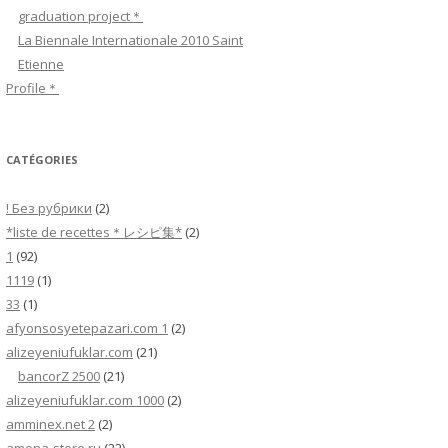
c
graduation project＊
h
La Biennale Internationale 2010 Saint
e
Etienne
r
Profile＊
:
CATÉGORIES
! Без рубрики
(2)
*liste de recettes＊レシピ集*
(2)
1
(92)
1119
(1)
33
(1)
afyonsosyetepazari.com 1
(2)
alizeyeniufuklar.com
(21)
bancorZ 2500
(21)
alizeyeniufuklar.com 1000
(2)
amminex.net 2
(2)