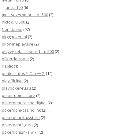
medmind.ru
(6)
ancor100
(6)
muk-severomorsk.ru 500
(2)
nictok.ru 500
(2)
Non classé
(97)
okggpoker.lol
(2)
okonlineplay.live
(2)
otzyvy-total-research.ru 500
(2)
p0kerdom.wiki
(2)
Pablic
(1)
petites infos＊ニュース
(14)
play-7k.live
(2)
playpoker-ru.ru
(2)
poker-doms.store
(2)
pokerdom-casino.digital
(2)
pokerdom-cazino.ink
(2)
pokerdom-kaz.store
(2)
pokerdom2.guru
(2)
pokerdom24kz.wiki
(2)