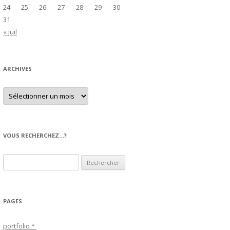
24
25
26
27
28
29
30
31
« Juil
ARCHIVES
A
r
c
h
i
v
e
VOUS RECHERCHEZ…?
s
R
e
c
h
PAGES
e
r
portfolio＊