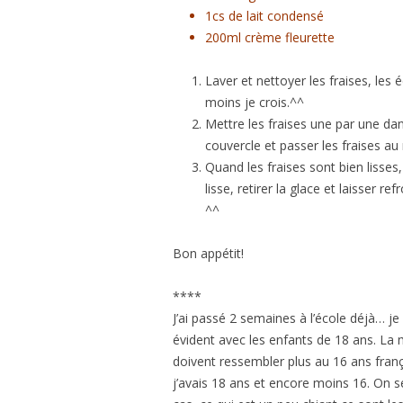
1cs de lait condensé
200ml crème fleurette
Laver et nettoyer les fraises, les
moins je crois.^^
Mettre les fraises une par une dans
couvercle et passer les fraises au
Quand les fraises sont bien lisses,
lisse, retirer la glace et laisser r
^^
Bon appétit!
****
J’ai passé 2 semaines à l’école déjà… j
évident avec les enfants de 18 ans. La 
doivent ressembler plus au 16 ans franç
j’avais 18 ans et encore moins 16. On s