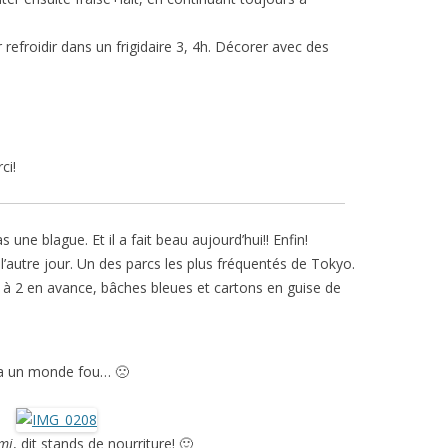
r refroidir dans un frigidaire 3, 4h. Décorer avec des
ci!
s une blague. Et il a fait beau aujourd’hui!! Enfin!
’autre jour. Un des parcs les plus fréquentés de Tokyo.
r à 2 en avance, bâches bleues et cartons en guise de
a un monde fou… 🙁
mi
, dit stands de nourriture! 🙂