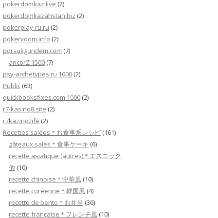
pokerdomkaz.live
(2)
pokerdomkazahstan.biz
(2)
pokerplay-ru.ru
(2)
pokervdom.info
(2)
porsukgundem.com
(7)
ancorZ 1500
(7)
psy-archetypes.ru 1000
(2)
Public
(63)
quickbooksfixes.com 1000
(2)
r7-kasino8.site
(2)
r7kazino.life
(2)
Recettes salées＊お食事系レシピ
(161)
gâteaux salés＊食事ケーキ
(6)
recette asiatique (autres)＊エスニック
他
(10)
recette chinoise＊中華風
(10)
recette coréenne＊韓国風
(4)
recette de bento＊お弁当
(36)
recette française＊フレンチ風
(10)