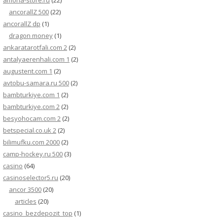
amona-store.ru
(22)
ancorallZ 500
(22)
ancorallZ dp
(1)
dragon money
(1)
ankaratarotfali.com 2
(2)
antalyaerenhali.com 1
(2)
augustent.com 1
(2)
avtobu-samara.ru 500
(2)
bambturkiye.com 1
(2)
bambturkiye.com 2
(2)
besyohocam.com 2
(2)
betspecial.co.uk 2
(2)
bilimufku.com 2000
(2)
camp-hockey.ru 500
(3)
casino
(64)
casinoselector5.ru
(20)
ancor 3500
(20)
articles
(20)
casino_bezdepozit_top
(1)