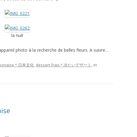
la nuit
reil photo à la recherche de belles fleurs. A suivre…
 japonaise＊日本文化
,
dessert frais＊冷たいデザート
, et
aise