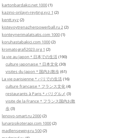
kartonbardakci.net 1000
(1)
kazino-onlayn-reyting.xyz 1
(2)
kentt.xyz
(2)
kistevoytrenazherpowerball.ru 2
(2)
konteynerimalatsatis.com 1000
(1)
koruhastabakici.com 1000
(2)
kromatografi2023.org 1
(2)
la vie au Japon＊日本での生活
(190)
culture japonaise＊日本文化
(30)
visites du Japon＊国内お散歩
(61)
La vie parisienne＊パリでの生活
(16)
culture française＊フランス文化
(4)
restaurants à Paris＊パリグルメ
(3)
visite de la France＊フランス国内お散
歩
(3)
lenovo-smart.ru 2000
(2)
lunarpsikoterapi.com 1000
(2)
madlensewing.ru 500
(2)