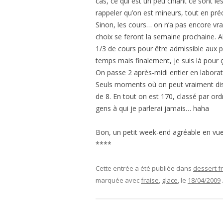
cas, ce qui est un peu chiant ce sont l
rappeler qu’on est mineurs, tout en préc
Sinon, les cours… on n’a pas encore vrai
choix se feront la semaine prochaine. Al
1/3 de cours pour être admissible aux p
temps mais finalement, je suis là pour
On passe 2 après-midi entier en laborat
Seuls moments où on peut vraiment disc
de 8. En tout on est 170, classé par ord
gens à qui je parlerai jamais… haha
Bon, un petit week-end agréable en vue
****
Cette entrée a été publiée dans
desser
marquée avec
fraise
,
glace
, le
18/04/2009