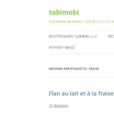
tabimobi
à la cuisine de Shoko ＊日仏米ファミリ
RECETTES SALÉES＊お食事系レシピ
RE
RECETTE DE BENTO＊お弁当
G
VOYAGES＊旅行記
RECETTE JAPONAISE＊和食風
D
VOYAGE EN EUROPE＊ヨーロッパ
旅行
RECETTE FRANÇAISE＊フレンチ風
T
ARCHIVES PAR ÉTIQUETTE :
FRAISE
VOYAGE EN ASIE＊アジア旅行
RECETTE ITALIENNE＊イタリアン風
P
菓
VOYAGE EN AMÉRIQUE＊アメリカ
RECETTE CHINOISE＊中華風
Flan au lait et à la fraise
旅行
RECETTE CORÉENNE＊韓国風
VOYAGE DANS D’AUTRES PAYS
21 réponses
RECETTE OCCIDENTALE (AUTRES)