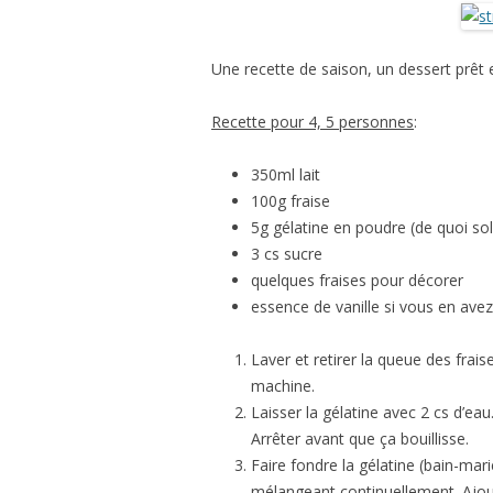
＊欧米風レシピほか
GÂTEAUX SALÉS＊食事ケーキ
Une recette de saison, un dessert prêt 
ASTUCES CUISINE＊料理のコツ
Recette pour 4, 5 personnes
:
350ml lait
100g fraise
5g gélatine en poudre (de quoi sol
3 cs sucre
quelques fraises pour décorer
essence de vanille si vous en avez
Laver et retirer la queue des frai
machine.
Laisser la gélatine avec 2 cs d’eau. 
Arrêter avant que ça bouillisse.
Faire fondre la gélatine (bain-mar
mélangeant continuellement. Ajout