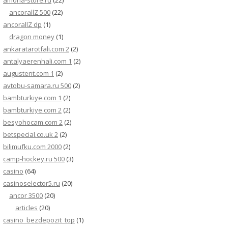
amona-store.ru
(22)
ancorallZ 500
(22)
ancorallZ dp
(1)
dragon money
(1)
ankaratarotfali.com 2
(2)
antalyaerenhali.com 1
(2)
augustent.com 1
(2)
avtobu-samara.ru 500
(2)
bambturkiye.com 1
(2)
bambturkiye.com 2
(2)
besyohocam.com 2
(2)
betspecial.co.uk 2
(2)
bilimufku.com 2000
(2)
camp-hockey.ru 500
(3)
casino
(64)
casinoselector5.ru
(20)
ancor 3500
(20)
articles
(20)
casino_bezdepozit_top
(1)