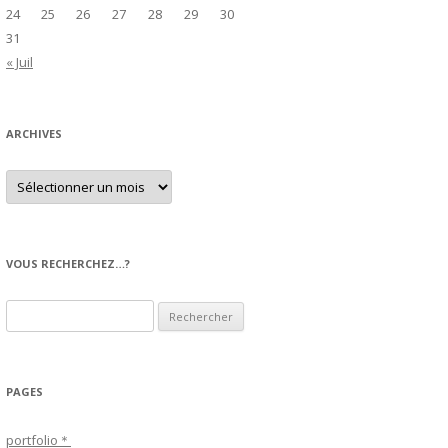
24
25
26
27
28
29
30
31
« Juil
ARCHIVES
A
r
c
h
i
v
e
VOUS RECHERCHEZ…?
s
R
e
c
h
PAGES
e
r
portfolio＊