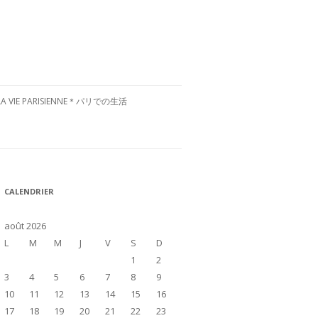
LA VIE PARISIENNE＊パリでの生活
CULTURE FRANÇAISE＊フランス文
化
RESTAURANTS À PARIS＊パリグル
CALENDRIER
メ
VISITE DE LA FRANCE＊フランス国
août 2026
内お散歩
L
M
M
J
V
S
D
1
2
3
4
5
6
7
8
9
10
11
12
13
14
15
16
17
18
19
20
21
22
23