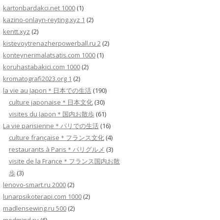
kartonbardakci.net 1000
(1)
kazino-onlayn-reyting.xyz 1
(2)
kentt.xyz
(2)
kistevoytrenazherpowerball.ru 2
(2)
konteynerimalatsatis.com 1000
(1)
koruhastabakici.com 1000
(2)
kromatografi2023.org 1
(2)
la vie au Japon＊日本での生活
(190)
culture japonaise＊日本文化
(30)
visites du Japon＊国内お散歩
(61)
La vie parisienne＊パリでの生活
(16)
culture française＊フランス文化
(4)
restaurants à Paris＊パリグルメ
(3)
visite de la France＊フランス国内お散
歩
(3)
lenovo-smart.ru 2000
(2)
lunarpsikoterapi.com 1000
(2)
madlensewing.ru 500
(2)