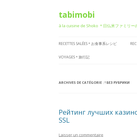
tabimobi
à la cuisine de Shoko ＊日仏米ファミリ
RECETTES SALÉES＊お食事系レシピ
RE
RECETTE DE BENTO＊お弁当
G
VOYAGES＊旅行記
RECETTE JAPONAISE＊和食風
D
VOYAGE EN EUROPE＊ヨーロッパ
旅行
RECETTE FRANÇAISE＊フレンチ風
T
ARCHIVES DE CATÉGORIE :
! БЕЗ РУБРИКИ
VOYAGE EN ASIE＊アジア旅行
RECETTE ITALIENNE＊イタリアン風
P
菓
VOYAGE EN AMÉRIQUE＊アメリカ
RECETTE CHINOISE＊中華風
Рейтинг лучших казино
旅行
SSL
RECETTE CORÉENNE＊韓国風
VOYAGE DANS D’AUTRES PAYS
RECETTE OCCIDENTALE (AUTRES)
Laisser un commentaire