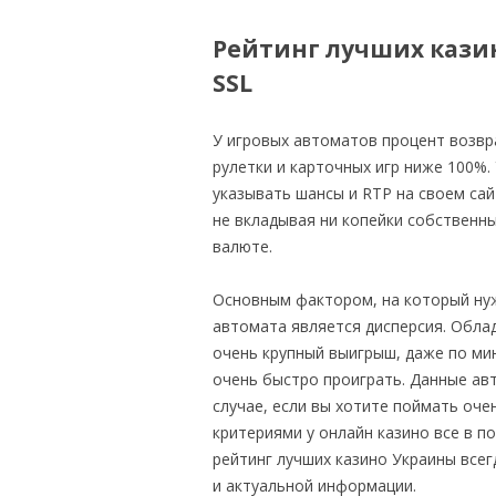
＊欧米風レシピほか
Рейтинг лучших казин
GÂTEAUX SALÉS＊食事ケーキ
SSL
ASTUCES CUISINE＊料理のコツ
У игровых автоматов процент возвра
рулетки и карточных игр ниже 100%.
указывать шансы и RTP на своем сай
не вкладывая ни копейки собственн
валюте.
Основным фактором, на который ну
автомата является дисперсия. Обла
очень крупный выигрыш, даже по мин
очень быстро проиграть. Данные ав
случае, если вы хотите поймать очен
критериями у онлайн казино все в п
рейтинг лучших казино Украины все
и актуальной информации.