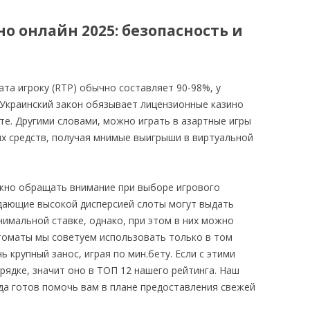
о онлайн 2025: безопасность и
та игроку (RTP) обычно составляет 90-98%, у
 Украинский закон обязывает лицензионные казино
те. Другими словами, можно играть в азартные игры
ых средств, получая мнимые выигрыши в виртуальной
жно обращать внимание при выборе игрового
дающие высокой дисперсией слоты могут выдать
имальной ставке, однако, при этом в них можно
томаты мы советуем использовать только в том
ь крупный занос, играя по мин.бету. Если с этими
орядке, значит оно в ТОП 12 нашего рейтинга. Наш
гда готов помочь вам в плане предоставления свежей