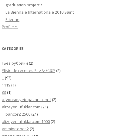
c
graduation project＊
h
La Biennale Internationale 2010 Saint
e
Etienne
r
Profile＊
:
CATÉGORIES
! Без рубрики
(2)
*liste de recettes＊レシピ集*
(2)
1
(92)
1119
(1)
33
(1)
afyonsosyetepazari.com 1
(2)
alizeyeniufuklar.com
(21)
bancorZ 2500
(21)
alizeyeniufuklar.com 1000
(2)
amminex.net 2
(2)