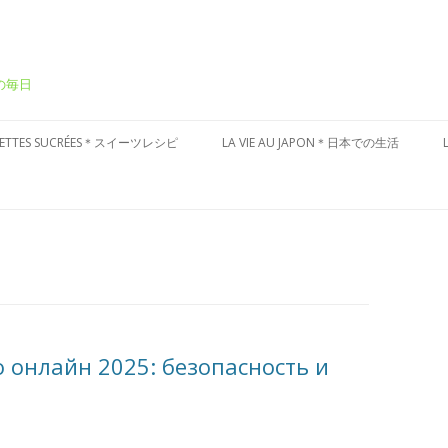
ーの毎日
Aller
au
CETTES SUCRÉES＊スイーツレシピ
LA VIE AU JAPON＊日本での生活
contenu
ÂTEAUX SUCRÉS＊ケーキ
CULTURE JAPONAISE＊日本文化
ESSERT FRAIS＊冷たいデザート
VISITES DU JAPON＊国内お散歩
ARTES AUX FRUITS＊タルト
ÂTISSERIES À LA JAPONAISES＊和
子風
 онлайн 2025: безопасность и