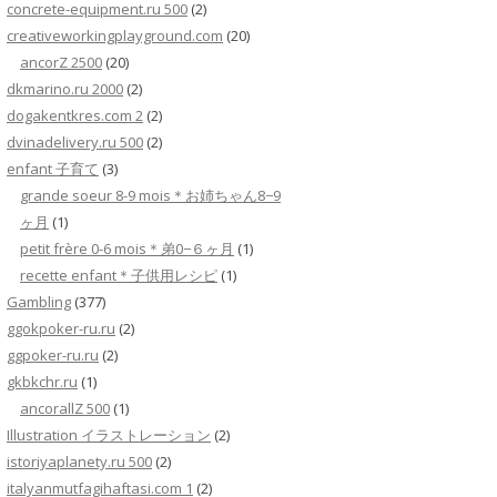
concrete-equipment.ru 500
(2)
creativeworkingplayground.com
(20)
ancorZ 2500
(20)
dkmarino.ru 2000
(2)
dogakentkres.com 2
(2)
dvinadelivery.ru 500
(2)
enfant 子育て
(3)
grande soeur 8-9 mois＊お姉ちゃん8−9
ヶ月
(1)
petit frère 0-6 mois＊弟0−６ヶ月
(1)
recette enfant＊子供用レシピ
(1)
Gambling
(377)
ggokpoker-ru.ru
(2)
ggpoker-ru.ru
(2)
gkbkchr.ru
(1)
ancorallZ 500
(1)
Illustration イラストレーション
(2)
istoriyaplanety.ru 500
(2)
italyanmutfagihaftasi.com 1
(2)