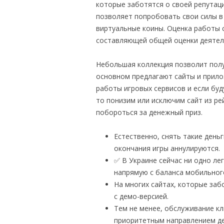
которые заботятся о своей репутаци
позволяет попробовать свои силы в 
виртуальные коины. Оценка работы 
составляющей общей оценки деятель
Небольшая коллекция позволит полу
основном предлагают сайты и прило
работы игровых сервисов и если бу
то понизим или исключим сайт из рей
побороться за денежный приз.
Естественно, снять такие день
окончания игры аннулируются.
✅ В Украине сейчас ни одно ле
напрямую с баланса мобильног
На многих сайтах, которые заб
с демо-версией.
Тем не менее, обслуживание кл
приоритетным направлением де