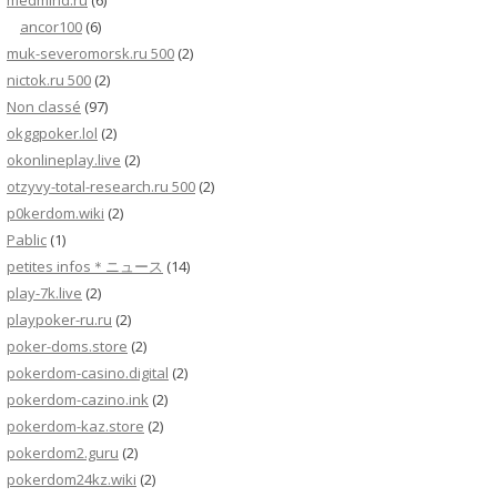
medmind.ru
(6)
ancor100
(6)
muk-severomorsk.ru 500
(2)
nictok.ru 500
(2)
Non classé
(97)
okggpoker.lol
(2)
okonlineplay.live
(2)
otzyvy-total-research.ru 500
(2)
p0kerdom.wiki
(2)
Pablic
(1)
petites infos＊ニュース
(14)
play-7k.live
(2)
playpoker-ru.ru
(2)
poker-doms.store
(2)
pokerdom-casino.digital
(2)
pokerdom-cazino.ink
(2)
pokerdom-kaz.store
(2)
pokerdom2.guru
(2)
pokerdom24kz.wiki
(2)