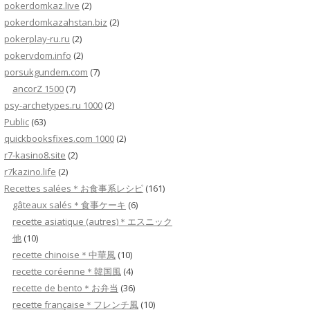
pokerdomkaz.live
(2)
pokerdomkazahstan.biz
(2)
pokerplay-ru.ru
(2)
pokervdom.info
(2)
porsukgundem.com
(7)
ancorZ 1500
(7)
psy-archetypes.ru 1000
(2)
Public
(63)
quickbooksfixes.com 1000
(2)
r7-kasino8.site
(2)
r7kazino.life
(2)
Recettes salées＊お食事系レシピ
(161)
gâteaux salés＊食事ケーキ
(6)
recette asiatique (autres)＊エスニック
他
(10)
recette chinoise＊中華風
(10)
recette coréenne＊韓国風
(4)
recette de bento＊お弁当
(36)
recette française＊フレンチ風
(10)