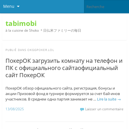
Menu
tabimobi
à la cuisine de Shoko ＊日仏米ファミリーの毎日
PUBLIÉ DANS
OKGGPOKER.LOL
ПокерОК загрузить комнату на телефон и
ПК с официального сайтаофициальный
сайт ПокерОК
ПокерОК обзор официального сайта, регистрация, бонусы и
акции Призовой фонд в турнире формируется за счет бай-инов
участников. В среднем одна партия занимает не …
Lire la suite
→
13/08/2025
Laisser un commentaire