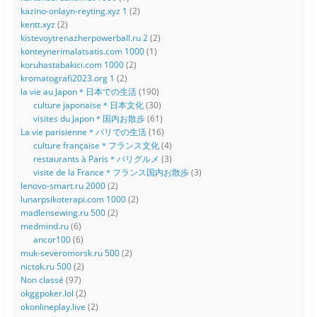
kazino-onlayn-reyting.xyz 1
(2)
kentt.xyz
(2)
kistevoytrenazherpowerball.ru 2
(2)
konteynerimalatsatis.com 1000
(1)
koruhastabakici.com 1000
(2)
kromatografi2023.org 1
(2)
la vie au Japon＊日本での生活
(190)
culture japonaise＊日本文化
(30)
visites du Japon＊国内お散歩
(61)
La vie parisienne＊パリでの生活
(16)
culture française＊フランス文化
(4)
restaurants à Paris＊パリグルメ
(3)
visite de la France＊フランス国内お散歩
(3)
lenovo-smart.ru 2000
(2)
lunarpsikoterapi.com 1000
(2)
madlensewing.ru 500
(2)
medmind.ru
(6)
ancor100
(6)
muk-severomorsk.ru 500
(2)
nictok.ru 500
(2)
Non classé
(97)
okggpoker.lol
(2)
okonlineplay.live
(2)