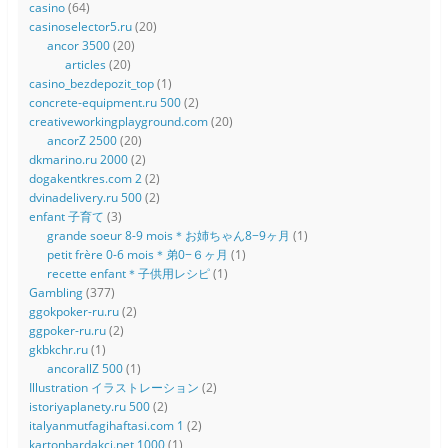
casino
(64)
casinoselector5.ru
(20)
ancor 3500
(20)
articles
(20)
casino_bezdepozit_top
(1)
concrete-equipment.ru 500
(2)
creativeworkingplayground.com
(20)
ancorZ 2500
(20)
dkmarino.ru 2000
(2)
dogakentkres.com 2
(2)
dvinadelivery.ru 500
(2)
enfant 子育て
(3)
grande soeur 8-9 mois＊お姉ちゃん8−9ヶ月
(1)
petit frère 0-6 mois＊弟0−６ヶ月
(1)
recette enfant＊子供用レシピ
(1)
Gambling
(377)
ggokpoker-ru.ru
(2)
ggpoker-ru.ru
(2)
gkbkchr.ru
(1)
ancorallZ 500
(1)
Illustration イラストレーション
(2)
istoriyaplanety.ru 500
(2)
italyanmutfagihaftasi.com 1
(2)
kartonbardakci.net 1000
(1)