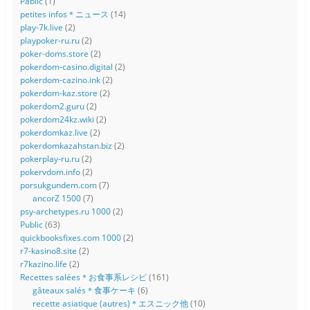
Pablic
(1)
petites infos＊ニュース
(14)
play-7k.live
(2)
playpoker-ru.ru
(2)
poker-doms.store
(2)
pokerdom-casino.digital
(2)
pokerdom-cazino.ink
(2)
pokerdom-kaz.store
(2)
pokerdom2.guru
(2)
pokerdom24kz.wiki
(2)
pokerdomkaz.live
(2)
pokerdomkazahstan.biz
(2)
pokerplay-ru.ru
(2)
pokervdom.info
(2)
porsukgundem.com
(7)
ancorZ 1500
(7)
psy-archetypes.ru 1000
(2)
Public
(63)
quickbooksfixes.com 1000
(2)
r7-kasino8.site
(2)
r7kazino.life
(2)
Recettes salées＊お食事系レシピ
(161)
gâteaux salés＊食事ケーキ
(6)
recette asiatique (autres)＊エスニック他
(10)