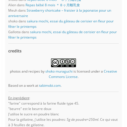
Alien
dans
Repas bébé 8 mois ＊８ヶ月離乳食
Meuh
dans
Strawberry shortcake – fraisier à la japonaise pour un
anniversaire
shoko
dans
sakura mochi, essai du gâteau de cerisier en fleur pour
fêter le printemps
Gallotta
dans
sakura mochi, essai du gâteau de cerisier en fleur pour
fêter le printemps
credits
photos and recipes
by
shoko muraguchi
is licensed under a
Creative
Commons License
.
Based on a work at
tabimobi.com
.
En ingrédient
:
"farine" correspond à la farine fluide type 45.
"beurre" est le beurre doux
J'utilise le sucre en poudre blanc
Pour la gélatine, j'utilise les poudres:
5g de poudre=250ml
. Ce qui vaut
à 3 feuilles de gélatine.