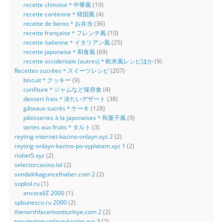
recette chinoise＊中華風
(10)
recette coréenne＊韓国風
(4)
recette de bento＊お弁当
(36)
recette française＊フレンチ風
(10)
recette italienne＊イタリアン風
(25)
recette japonaise＊和食風
(69)
recette occidentale (autres)＊欧米風レシピほか
(9)
Recettes sucrées＊スイーツレシピ
(207)
biscuit＊クッキー
(9)
confiture＊ジャムなど保存食
(4)
dessert frais＊冷たいデザート
(38)
gâteaux sucrés＊ケーキ
(128)
pâtisseries à la japonaises＊和菓子風
(9)
tartes aux fruits＊タルト
(3)
reyting-internet-kazino-onlayn.xyz 2
(2)
reyting-onlayn-kazino-po-vyplatam.xyz 1
(2)
riobet5.xyz
(2)
selectorcasino.lol
(2)
sondakikaguncelhaber.com 2
(2)
sopkol.ru
(1)
ancorallZ 2000
(1)
spbunesco.ru 2000
(2)
thenorthfacemontturkiye.com 2
(2)
top-reyting-onlayn-kazino.xyz 3
(2)