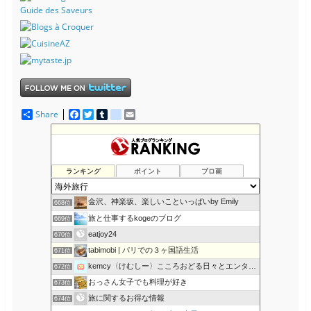
Guide des Saveurs
Share
F
T
T
d
E
a
w
u
e
m
c
i
m
l
a
ロシアの落日 Падение России
664位
e
t
b
i
i
一読一喜
665位
b
t
l
c
l
o
e
r
i
Hello!! from Tokyo.
666位
ランキング
ポイント
ブロ画
o
r
o
アラサーカップルのワーホリ日記 in ＮＺ
667位
k
u
s
金沢、神楽坂、楽しいこといっぱいby Emily
668位
旅と仕事するkogeのブログ
669位
eatjoy24
670位
tabimobi | パリでの３ヶ国語生活
671位
kemcy〈けむしー〉こころおどる日々とエンターテインメント
672位
おっさん女子でも料理が好き
673位
旅に関するお得な情報
674位