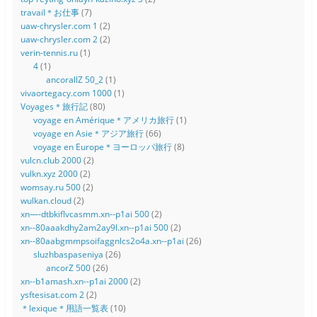
travail＊お仕事
(7)
uaw-chrysler.com 1
(2)
uaw-chrysler.com 2
(2)
verin-tennis.ru
(1)
4
(1)
ancorallZ 50_2
(1)
vivaortegacy.com 1000
(1)
Voyages＊旅行記
(80)
voyage en Amérique＊アメリカ旅行
(1)
voyage en Asie＊アジア旅行
(66)
voyage en Europe＊ヨーロッパ旅行
(8)
vulcn.club 2000
(2)
vulkn.xyz 2000
(2)
womsay.ru 500
(2)
wulkan.cloud
(2)
xn—-dtbkiflvcasmm.xn--p1ai 500
(2)
xn--80aaakdhy2am2ay9l.xn--p1ai 500
(2)
xn--80aabgmmpsoifaggnlcs2o4a.xn--p1ai
(26)
sluzhbaspaseniya
(26)
ancorZ 500
(26)
xn--b1amash.xn--p1ai 2000
(2)
ysftesisat.com 2
(2)
＊lexique＊用語一覧表
(10)