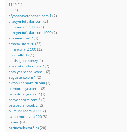
1119
(1)
33
(1)
afyonsosyetepazari.com 1
(2)
alizeyeniufuklar.com
(21)
bancorZ 2500
(21)
alizeyeniufuklar.com 1000
(2)
amminex.net 2
(2)
amona-store.ru
(22)
ancorallZ 500
(22)
ancorallZ dp
(1)
dragon money
(1)
ankaratarotfali.com 2
(2)
antalyaerenhali.com 1
(2)
augustent.com 1
(2)
avtobu-samara.ru 500
(2)
bambturkiye.com 1
(2)
bambturkiye.com 2
(2)
besyohocam.com 2
(2)
betspecial.co.uk 2
(2)
bilimufku.com 2000
(2)
camp-hockey.ru 500
(3)
casino
(64)
casinoselector5.ru
(20)