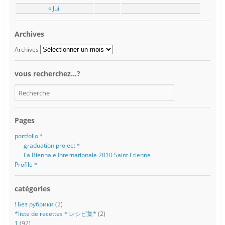
« Juil
Archives
Archives
vous recherchez…?
Pages
portfolio＊
graduation project＊
La Biennale Internationale 2010 Saint Etienne
Profile＊
catégories
! Без рубрики
(2)
*liste de recettes＊レシピ集*
(2)
1
(92)