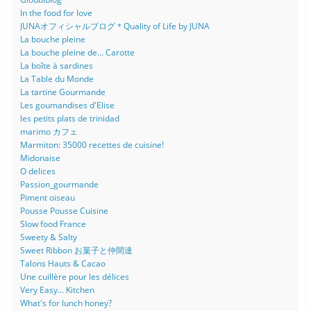
In the food for love
JUNAオフィシャルブログ＊Quality of Life by JUNA
La bouche pleine
La bouche pleine de... Carotte
La boîte à sardines
La Table du Monde
La tartine Gourmande
Les goumandises d'Elise
les petits plats de trinidad
marimo カフェ
Marmiton: 35000 recettes de cuisine!
Midonaise
O delices
Passion_gourmande
Piment oiseau
Pousse Pousse Cuisine
Slow food France
Sweety & Salty
Sweet Ribbon お菓子と仲間達
Talons Hauts & Cacao
Une cuillère pour les délices
Very Easy... Kitchen
What's for lunch honey?