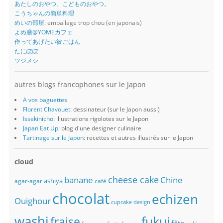
あたしのおやつ。こどものおやつ。
こうちゃんの簡単料理
めいの部屋
: emballage trop chou (en japonais)
よめ膳@YOMEカフェ
作ってあげたい彼ごはん
たにぽぽ
ツジメシ
autres blogs francophones sur le Japon
A vos baguettes
Florent Chavouet
: dessinateur (sur le Japon aussi)
Issekinicho
: illustrations rigolotes sur le Japon
Japan Eat Up
: blog d'une designer culinaire
Tartinage sur le Japon
: recettes et autres illustrés sur le Japon
cloud
banane
cheese cake
Chine
ashiya
agar-agar
café
chocolat
echizen
Ouighour
cupcake
design
washi
fukui
fraise
fête