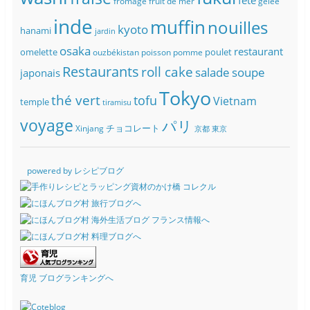
fromage
fruit de mer
gelée
inde
muffin
nouilles
kyoto
hanami
jardin
osaka
restaurant
omelette
poulet
ouzbékistan
poisson
pomme
Restaurants
roll cake
soupe
salade
japonais
Tokyo
thé vert
tofu
Vietnam
temple
tiramisu
voyage
パリ
チョコレート
Xinjang
京都
東京
powered by レシピブログ
育児 ブログランキングへ