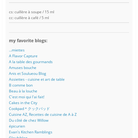
cs: cuillère à soupe / 15 ml
cc: cuillère à café / 5 ml
my favorite blogs:
...miettes
A Flavor Capture
A la table des gourmands
Amuses bouche
Anis et Soulueou Blog
Assiettes - cuisine et art de table
B comme bon
Beau à la louche
C'est moi qui l'ai fait!
Cakes in the City
Cookpad＊クックパッド
Cuisine AZ, Recettes de cuisine de A à Z
Du côté de chez Willow
épicurien
Evan's Kitchen Ramblings
Gloubiblog