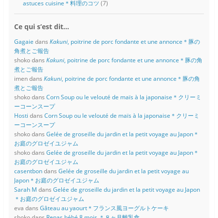
astuces cuisine＊料理のコツ
(7)
Ce qui s’est dit…
Gagaie
dans
Kakuni
, poitrine de porc fondante et une annonce＊豚の
角煮とご報告
shoko
dans
Kakuni
, poitrine de porc fondante et une annonce＊豚の角
煮とご報告
imen
dans
Kakuni
, poitrine de porc fondante et une annonce＊豚の角
煮とご報告
shoko
dans
Corn Soup ou le velouté de maïs à la japonaise＊クリーミ
ーコーンスープ
Hosti
dans
Corn Soup ou le velouté de maïs à la japonaise＊クリーミ
ーコーンスープ
shoko
dans
Gelée de groseille du jardin et la petit voyage au Japon＊
お庭のグロゼイユジャム
shoko
dans
Gelée de groseille du jardin et la petit voyage au Japon＊
お庭のグロゼイユジャム
casentbon
dans
Gelée de groseille du jardin et la petit voyage au
Japon＊お庭のグロゼイユジャム
Sarah M
dans
Gelée de groseille du jardin et la petit voyage au Japon
＊お庭のグロゼイユジャム
eva
dans
Gâteau au yaourt＊フランス風ヨーグルトケーキ
shoko
dans
Repas bébé 8 mois ＊８ヶ月離乳食