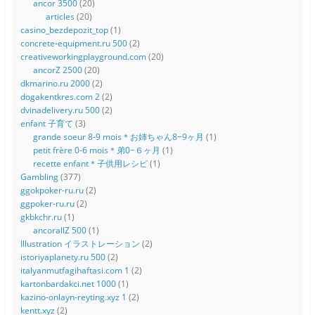
ancor 3500
(20)
articles
(20)
casino_bezdepozit_top
(1)
concrete-equipment.ru 500
(2)
creativeworkingplayground.com
(20)
ancorZ 2500
(20)
dkmarino.ru 2000
(2)
dogakentkres.com 2
(2)
dvinadelivery.ru 500
(2)
enfant 子育て
(3)
grande soeur 8-9 mois＊お姉ちゃん8−9ヶ月
(1)
petit frère 0-6 mois＊弟0−６ヶ月
(1)
recette enfant＊子供用レシピ
(1)
Gambling
(377)
ggokpoker-ru.ru
(2)
ggpoker-ru.ru
(2)
gkbkchr.ru
(1)
ancorallZ 500
(1)
Illustration イラストレーション
(2)
istoriyaplanety.ru 500
(2)
italyanmutfagihaftasi.com 1
(2)
kartonbardakci.net 1000
(1)
kazino-onlayn-reyting.xyz 1
(2)
kentt.xyz
(2)