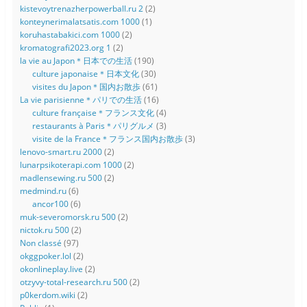
kistevoytrenazherpowerball.ru 2
(2)
konteynerimalatsatis.com 1000
(1)
koruhastabakici.com 1000
(2)
kromatografi2023.org 1
(2)
la vie au Japon＊日本での生活
(190)
culture japonaise＊日本文化
(30)
visites du Japon＊国内お散歩
(61)
La vie parisienne＊パリでの生活
(16)
culture française＊フランス文化
(4)
restaurants à Paris＊パリグルメ
(3)
visite de la France＊フランス国内お散歩
(3)
lenovo-smart.ru 2000
(2)
lunarpsikoterapi.com 1000
(2)
madlensewing.ru 500
(2)
medmind.ru
(6)
ancor100
(6)
muk-severomorsk.ru 500
(2)
nictok.ru 500
(2)
Non classé
(97)
okggpoker.lol
(2)
okonlineplay.live
(2)
otzyvy-total-research.ru 500
(2)
p0kerdom.wiki
(2)