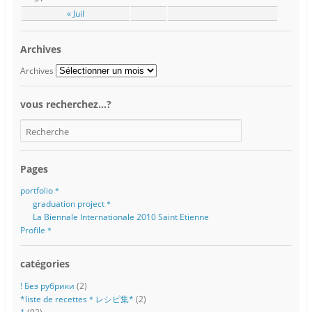
« Juil
Archives
Archives
vous recherchez…?
Pages
portfolio＊
graduation project＊
La Biennale Internationale 2010 Saint Etienne
Profile＊
catégories
! Без рубрики
(2)
*liste de recettes＊レシピ集*
(2)