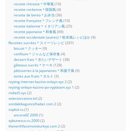
recette chinoise＊中華風
(10)
recette coréenne＊韓国風
(4)
recette de bento＊お弁当
(36)
recette française＊フレンチ風
(10)
recette italienne＊イタリアン風
(25)
recette japonaise＊和食風
(69)
recette occidentale (autres)＊欧米風レシピほか
(9)
Recettes sucrées＊スイーツレシピ
(207)
biscuit＊クッキー
(9)
confiture＊ジャムなど保存食
(4)
dessert frais＊冷たいデザート
(38)
gâteaux sucrés＊ケーキ
(128)
pâtisseries à la japonaises＊和菓子風
(9)
tartes aux fruits＊タルト
(3)
reyting-internet-kazino-onlayn.xyz 2
(2)
reyting-onlayn-kazino-po-vyplatam.xyz 1
(2)
riobet5.xyz
(2)
selectorcasino.lol
(2)
sondakikaguncelhaber.com 2
(2)
sopkol.ru
(1)
ancorallZ 2000
(1)
spbunesco.ru 2000
(2)
thenorthfacemontturkiye.com 2
(2)