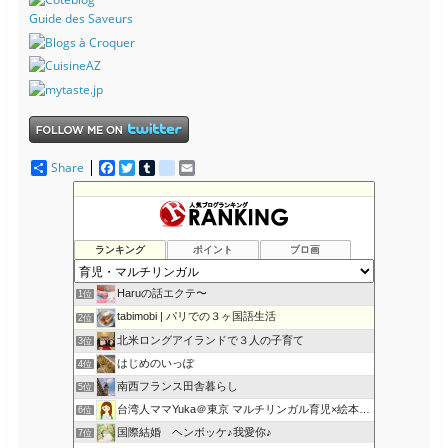
Guide des Saveurs
Share
F
T
T
d
E
a
w
u
e
m
c
i
m
l
a
e
t
b
i
i
b
t
l
c
l
o
e
r
i
ランキング
ポイント
ブロ画
o
r
o
k
u
s
Haruの話エクテ〜
1位
tabimobi | パリでの３ヶ国語生活
2位
北米ロングアイランドで３人の子育て
3位
はじめのいっぽ
4位
南西フランス田舎暮らし
5位
台湾人ママYuka＠東京 マルチリンガル育児×絵本×知育
6位
国際結婚 ヘンボッケ♪我愛你♪
7位