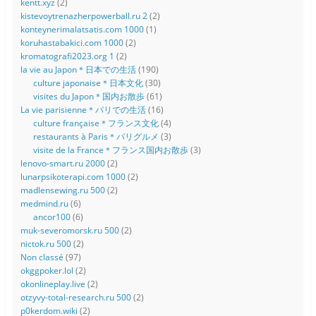
kentt.xyz
(2)
kistevoytrenazherpowerball.ru 2
(2)
konteynerimalatsatis.com 1000
(1)
koruhastabakici.com 1000
(2)
kromatografi2023.org 1
(2)
la vie au Japon＊日本での生活
(190)
culture japonaise＊日本文化
(30)
visites du Japon＊国内お散歩
(61)
La vie parisienne＊パリでの生活
(16)
culture française＊フランス文化
(4)
restaurants à Paris＊パリグルメ
(3)
visite de la France＊フランス国内お散歩
(3)
lenovo-smart.ru 2000
(2)
lunarpsikoterapi.com 1000
(2)
madlensewing.ru 500
(2)
medmind.ru
(6)
ancor100
(6)
muk-severomorsk.ru 500
(2)
nictok.ru 500
(2)
Non classé
(97)
okggpoker.lol
(2)
okonlineplay.live
(2)
otzyvy-total-research.ru 500
(2)
p0kerdom.wiki
(2)