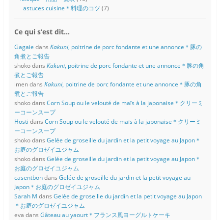
astuces cuisine＊料理のコツ
(7)
Ce qui s’est dit…
Gagaie
dans
Kakuni
, poitrine de porc fondante et une annonce＊豚の
角煮とご報告
shoko
dans
Kakuni
, poitrine de porc fondante et une annonce＊豚の角
煮とご報告
imen
dans
Kakuni
, poitrine de porc fondante et une annonce＊豚の角
煮とご報告
shoko
dans
Corn Soup ou le velouté de maïs à la japonaise＊クリーミ
ーコーンスープ
Hosti
dans
Corn Soup ou le velouté de maïs à la japonaise＊クリーミ
ーコーンスープ
shoko
dans
Gelée de groseille du jardin et la petit voyage au Japon＊
お庭のグロゼイユジャム
shoko
dans
Gelée de groseille du jardin et la petit voyage au Japon＊
お庭のグロゼイユジャム
casentbon
dans
Gelée de groseille du jardin et la petit voyage au
Japon＊お庭のグロゼイユジャム
Sarah M
dans
Gelée de groseille du jardin et la petit voyage au Japon
＊お庭のグロゼイユジャム
eva
dans
Gâteau au yaourt＊フランス風ヨーグルトケーキ