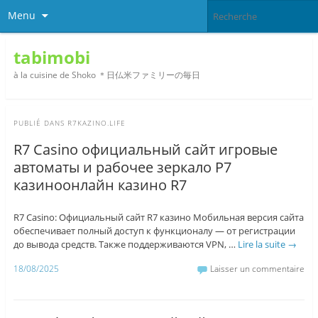
Menu
tabimobi
à la cuisine de Shoko ＊日仏米ファミリーの毎日
PUBLIÉ DANS
R7KAZINO.LIFE
R7 Casino официальный сайт игровые
автоматы и рабочее зеркало Р7
казиноонлайн казино R7
R7 Casino: Официальный сайт R7 казино Мобильная версия сайта
обеспечивает полный доступ к функционалу — от регистрации
до вывода средств. Также поддерживаются VPN, …
Lire la suite
→
18/08/2025
Laisser un commentaire