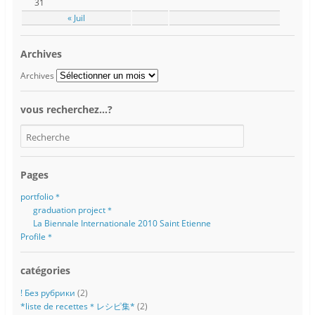
31
« Juil
Archives
Archives
vous recherchez…?
Pages
portfolio＊
graduation project＊
La Biennale Internationale 2010 Saint Etienne
Profile＊
catégories
! Без рубрики
(2)
*liste de recettes＊レシピ集*
(2)