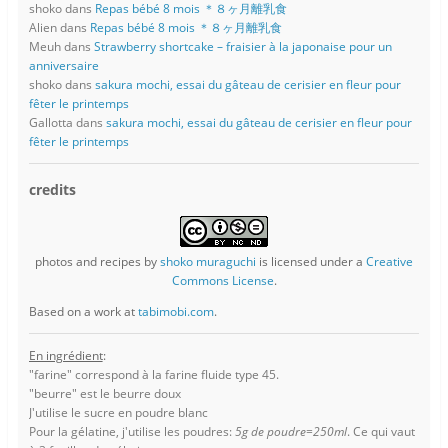
shoko
dans
Repas bébé 8 mois ＊８ヶ月離乳食
Alien
dans
Repas bébé 8 mois ＊８ヶ月離乳食
Meuh
dans
Strawberry shortcake – fraisier à la japonaise pour un
anniversaire
shoko
dans
sakura mochi, essai du gâteau de cerisier en fleur pour
fêter le printemps
Gallotta
dans
sakura mochi, essai du gâteau de cerisier en fleur pour
fêter le printemps
credits
photos and recipes
by
shoko muraguchi
is licensed under a
Creative
Commons License
.
Based on a work at
tabimobi.com
.
En ingrédient
:
"farine" correspond à la farine fluide type 45.
"beurre" est le beurre doux
J'utilise le sucre en poudre blanc
Pour la gélatine, j'utilise les poudres:
5g de poudre=250ml
. Ce qui vaut