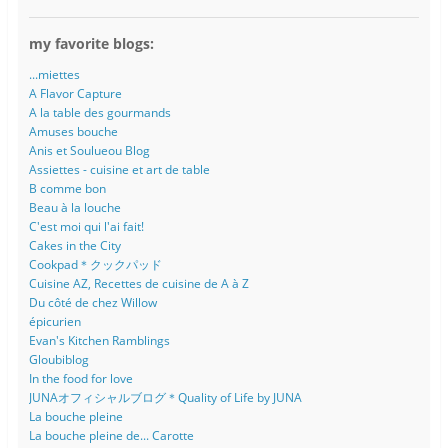
my favorite blogs:
...miettes
A Flavor Capture
A la table des gourmands
Amuses bouche
Anis et Soulueou Blog
Assiettes - cuisine et art de table
B comme bon
Beau à la louche
C'est moi qui l'ai fait!
Cakes in the City
Cookpad＊クックパッド
Cuisine AZ, Recettes de cuisine de A à Z
Du côté de chez Willow
épicurien
Evan's Kitchen Ramblings
Gloubiblog
In the food for love
JUNAオフィシャルブログ＊Quality of Life by JUNA
La bouche pleine
La bouche pleine de... Carotte