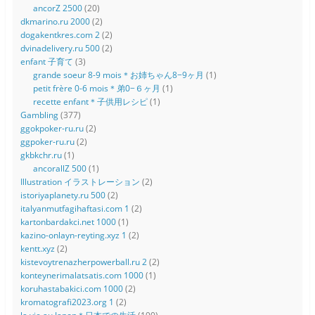
ancorZ 2500
(20)
dkmarino.ru 2000
(2)
dogakentkres.com 2
(2)
dvinadelivery.ru 500
(2)
enfant 子育て
(3)
grande soeur 8-9 mois＊お姉ちゃん8−9ヶ月
(1)
petit frère 0-6 mois＊弟0−６ヶ月
(1)
recette enfant＊子供用レシピ
(1)
Gambling
(377)
ggokpoker-ru.ru
(2)
ggpoker-ru.ru
(2)
gkbkchr.ru
(1)
ancorallZ 500
(1)
Illustration イラストレーション
(2)
istoriyaplanety.ru 500
(2)
italyanmutfagihaftasi.com 1
(2)
kartonbardakci.net 1000
(1)
kazino-onlayn-reyting.xyz 1
(2)
kentt.xyz
(2)
kistevoytrenazherpowerball.ru 2
(2)
konteynerimalatsatis.com 1000
(1)
koruhastabakici.com 1000
(2)
kromatografi2023.org 1
(2)