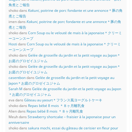
角煮とご報告
shoko
dans
Kakuni
, poitrine de porc fondante et une annonce＊豚の角
煮とご報告
imen
dans
Kakuni
, poitrine de porc fondante et une annonce＊豚の角
煮とご報告
shoko
dans
Corn Soup ou le velouté de maïs à la japonaise＊クリーミ
ーコーンスープ
Hosti
dans
Corn Soup ou le velouté de maïs à la japonaise＊クリーミ
ーコーンスープ
shoko
dans
Gelée de groseille du jardin et la petit voyage au Japon＊
お庭のグロゼイユジャム
shoko
dans
Gelée de groseille du jardin et la petit voyage au Japon＊
お庭のグロゼイユジャム
casentbon
dans
Gelée de groseille du jardin et la petit voyage au
Japon＊お庭のグロゼイユジャム
Sarah M
dans
Gelée de groseille du jardin et la petit voyage au Japon
＊お庭のグロゼイユジャム
eva
dans
Gâteau au yaourt＊フランス風ヨーグルトケーキ
shoko
dans
Repas bébé 8 mois ＊８ヶ月離乳食
Alien
dans
Repas bébé 8 mois ＊８ヶ月離乳食
Meuh
dans
Strawberry shortcake – fraisier à la japonaise pour un
anniversaire
shoko
dans
sakura mochi, essai du gâteau de cerisier en fleur pour