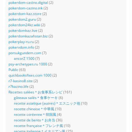
pokerdom-casino.digital
(2)
pokerdom-cazino.ink
(2)
pokerdom-kaz.store
(2)
pokerdom2.guru
(2)
pokerdom24kz.wiki
(2)
pokerdomkaz.live
(2)
pokerdomkazahstan.biz
(2)
pokerplay-ru.ru
(2)
pokervdom.info
(2)
porsukgundem.com
(7)
ancorZ 1500
(7)
psy-archetypes.ru 1000
(2)
Public
(63)
quickbooksfixes.com 1000
(2)
r7-kasino8.site
(2)
r7kazino.life
(2)
Recettes salées＊お食事系レシピ
(161)
gâteaux salés＊食事ケーキ
(6)
recette asiatique (autres)＊エスニック他
(10)
recette chinoise＊中華風
(10)
recette coréenne＊韓国風
(4)
recette de bento＊お弁当
(36)
recette française＊フレンチ風
(10)
recette italienne＊イタリアン風
(25)