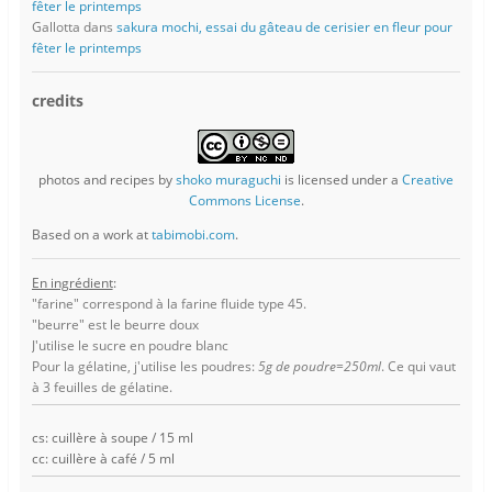
fêter le printemps
Gallotta
dans
sakura mochi, essai du gâteau de cerisier en fleur pour
fêter le printemps
credits
photos and recipes
by
shoko muraguchi
is licensed under a
Creative
Commons License
.
Based on a work at
tabimobi.com
.
En ingrédient
:
"farine" correspond à la farine fluide type 45.
"beurre" est le beurre doux
J'utilise le sucre en poudre blanc
Pour la gélatine, j'utilise les poudres:
5g de poudre=250ml
. Ce qui vaut
à 3 feuilles de gélatine.
cs: cuillère à soupe / 15 ml
cc: cuillère à café / 5 ml