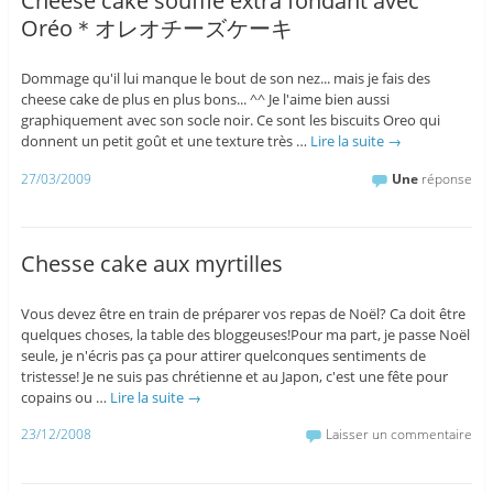
Cheese cake soufflé extra fondant avec
Oréo＊オレオチーズケーキ
Dommage qu'il lui manque le bout de son nez... mais je fais des
cheese cake de plus en plus bons... ^^ Je l'aime bien aussi
graphiquement avec son socle noir. Ce sont les biscuits Oreo qui
donnent un petit goût et une texture très …
Lire la suite
→
27/03/2009
Une
réponse
Chesse cake aux myrtilles
Vous devez être en train de préparer vos repas de Noël? Ca doit être
quelques choses, la table des bloggeuses!Pour ma part, je passe Noël
seule, je n'écris pas ça pour attirer quelconques sentiments de
tristesse! Je ne suis pas chrétienne et au Japon, c'est une fête pour
copains ou …
Lire la suite
→
23/12/2008
Laisser un commentaire