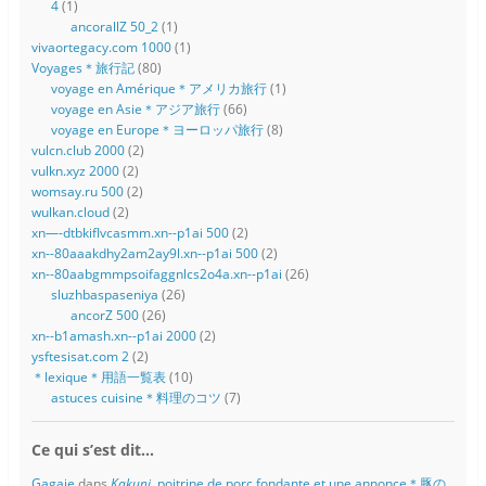
4
(1)
ancorallZ 50_2
(1)
vivaortegacy.com 1000
(1)
Voyages＊旅行記
(80)
voyage en Amérique＊アメリカ旅行
(1)
voyage en Asie＊アジア旅行
(66)
voyage en Europe＊ヨーロッパ旅行
(8)
vulcn.club 2000
(2)
vulkn.xyz 2000
(2)
womsay.ru 500
(2)
wulkan.cloud
(2)
xn—-dtbkiflvcasmm.xn--p1ai 500
(2)
xn--80aaakdhy2am2ay9l.xn--p1ai 500
(2)
xn--80aabgmmpsoifaggnlcs2o4a.xn--p1ai
(26)
sluzhbaspaseniya
(26)
ancorZ 500
(26)
xn--b1amash.xn--p1ai 2000
(2)
ysftesisat.com 2
(2)
＊lexique＊用語一覧表
(10)
astuces cuisine＊料理のコツ
(7)
Ce qui s’est dit…
Gagaie
dans
Kakuni
, poitrine de porc fondante et une annonce＊豚の