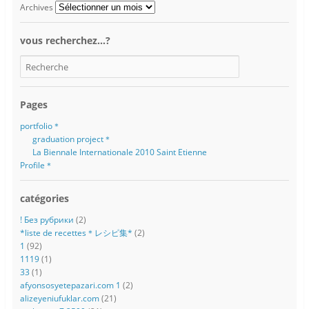
Archives
vous recherchez…?
Pages
portfolio＊
graduation project＊
La Biennale Internationale 2010 Saint Etienne
Profile＊
catégories
! Без рубрики
(2)
*liste de recettes＊レシピ集*
(2)
1
(92)
1119
(1)
33
(1)
afyonsosyetepazari.com 1
(2)
alizeyeniufuklar.com
(21)