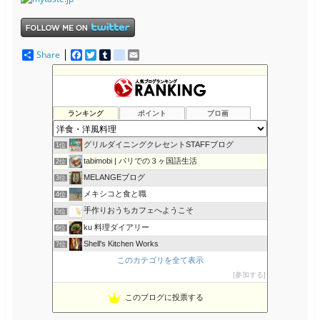
Share
F
T
T
d
E
a
w
u
e
m
c
i
m
l
a
e
t
b
i
i
b
t
l
c
l
o
e
r
i
ランキング
ポイント
ブロ画
o
r
o
k
u
s
グリルダイニングクレセントSTAFFブログ
1位
tabimobi | パリでの３ヶ国語生活
2位
MELANGEブログ
3位
メキシコと食と職
4位
手作りおうちカフェへようこそ
5位
ku 料理ダイアリー
6位
Shell's Kitchen Works
7位
彩食-SHIGURE-
このカテゴリを全て表示
8位
参加する
NOBの厨房 NOB's Kitchen
9位
アメリカでの牛肉の食べ方・お国柄の紹介
10位
このブログに投票する
カルディGO｜カルディコーヒーファームおすすめ食材や実食レポ
11位