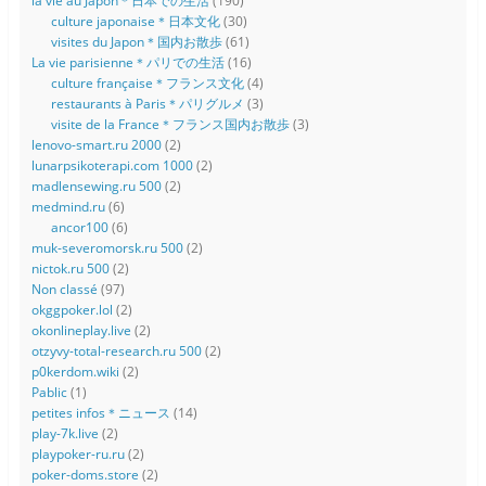
la vie au Japon＊日本での生活
(190)
culture japonaise＊日本文化
(30)
visites du Japon＊国内お散歩
(61)
La vie parisienne＊パリでの生活
(16)
culture française＊フランス文化
(4)
restaurants à Paris＊パリグルメ
(3)
visite de la France＊フランス国内お散歩
(3)
lenovo-smart.ru 2000
(2)
lunarpsikoterapi.com 1000
(2)
madlensewing.ru 500
(2)
medmind.ru
(6)
ancor100
(6)
muk-severomorsk.ru 500
(2)
nictok.ru 500
(2)
Non classé
(97)
okggpoker.lol
(2)
okonlineplay.live
(2)
otzyvy-total-research.ru 500
(2)
p0kerdom.wiki
(2)
Pablic
(1)
petites infos＊ニュース
(14)
play-7k.live
(2)
playpoker-ru.ru
(2)
poker-doms.store
(2)