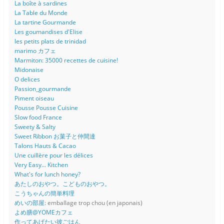
La boîte à sardines
La Table du Monde
La tartine Gourmande
Les goumandises d'Elise
les petits plats de trinidad
marimo カフェ
Marmiton: 35000 recettes de cuisine!
Midonaise
O delices
Passion_gourmande
Piment oiseau
Pousse Pousse Cuisine
Slow food France
Sweety & Salty
Sweet Ribbon お菓子と仲間達
Talons Hauts & Cacao
Une cuillère pour les délices
Very Easy... Kitchen
What's for lunch honey?
あたしのおやつ。こどものおやつ。
こうちゃんの簡単料理
めいの部屋
: emballage trop chou (en japonais)
よめ膳@YOMEカフェ
作ってあげたい彼ごはん