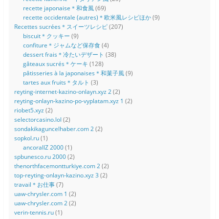
recette japonaise＊和食風
(69)
recette occidentale (autres)＊欧米風レシピほか
(9)
Recettes sucrées＊スイーツレシピ
(207)
biscuit＊クッキー
(9)
confiture＊ジャムなど保存食
(4)
dessert frais＊冷たいデザート
(38)
gâteaux sucrés＊ケーキ
(128)
pâtisseries à la japonaises＊和菓子風
(9)
tartes aux fruits＊タルト
(3)
reyting-internet-kazino-onlayn.xyz 2
(2)
reyting-onlayn-kazino-po-vyplatam.xyz 1
(2)
riobet5.xyz
(2)
selectorcasino.lol
(2)
sondakikaguncelhaber.com 2
(2)
sopkol.ru
(1)
ancorallZ 2000
(1)
spbunesco.ru 2000
(2)
thenorthfacemontturkiye.com 2
(2)
top-reyting-onlayn-kazino.xyz 3
(2)
travail＊お仕事
(7)
uaw-chrysler.com 1
(2)
uaw-chrysler.com 2
(2)
verin-tennis.ru
(1)