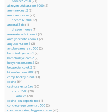
bancorZ 2500
(21)
alizeyeniufuklar.com 1000
(2)
amminex.net 2
(2)
amona-store.ru
(22)
ancorallZ 500
(22)
ancorallZ dp
(1)
dragon money
(1)
ankaratarotfali.com 2
(2)
antalyaerenhali.com 1
(2)
augustent.com 1
(2)
avtobu-samara.ru 500
(2)
bambturkiye.com 1
(2)
bambturkiye.com 2
(2)
besyohocam.com 2
(2)
betspecial.co.uk 2
(2)
bilimufku.com 2000
(2)
camp-hockey.ru 500
(3)
casino
(64)
casinoselector5.ru
(20)
ancor 3500
(20)
articles
(20)
casino_bezdepozit_top
(1)
concrete-equipment.ru 500
(2)
creativeworkingplayground.com
(20)