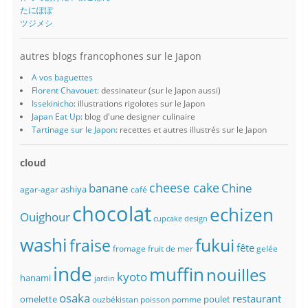
たにぽぽ
ツジメシ
autres blogs francophones sur le Japon
A vos baguettes
Florent Chavouet
: dessinateur (sur le Japon aussi)
Issekinicho
: illustrations rigolotes sur le Japon
Japan Eat Up
: blog d'une designer culinaire
Tartinage sur le Japon
: recettes et autres illustrés sur le Japon
cloud
banane
cheese cake
Chine
ashiya
agar-agar
café
chocolat
echizen
Ouighour
cupcake
design
washi
fukui
fraise
fête
fromage
fruit de mer
gelée
inde
muffin
nouilles
kyoto
hanami
jardin
osaka
restaurant
omelette
poulet
ouzbékistan
poisson
pomme