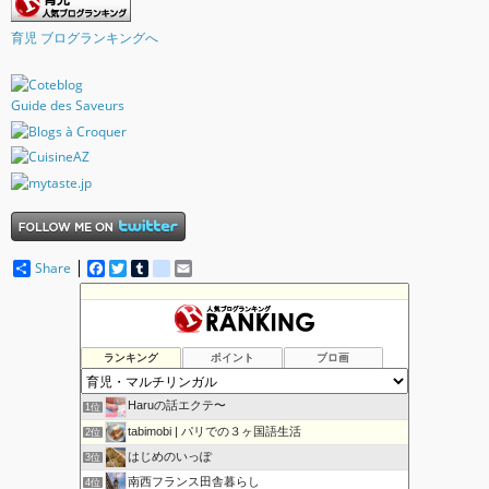
育児 ブログランキングへ
Guide des Saveurs
Share
F
T
T
d
E
a
w
u
e
m
c
i
m
l
a
e
t
b
i
i
b
t
l
c
l
o
e
r
i
ランキング
ポイント
ブロ画
o
r
o
k
u
s
Haruの話エクテ〜
1位
tabimobi | パリでの３ヶ国語生活
2位
はじめのいっぽ
3位
南西フランス田舎暮らし
4位