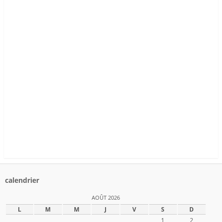
calendrier
AOÛT 2026
L
M
M
J
V
S
D
1
2