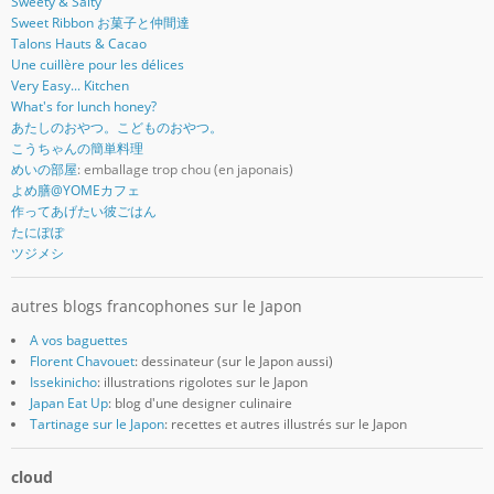
Sweety & Salty
Sweet Ribbon お菓子と仲間達
Talons Hauts & Cacao
Une cuillère pour les délices
Very Easy... Kitchen
What's for lunch honey?
あたしのおやつ。こどものおやつ。
こうちゃんの簡単料理
めいの部屋
: emballage trop chou (en japonais)
よめ膳@YOMEカフェ
作ってあげたい彼ごはん
たにぽぽ
ツジメシ
autres blogs francophones sur le Japon
A vos baguettes
Florent Chavouet
: dessinateur (sur le Japon aussi)
Issekinicho
: illustrations rigolotes sur le Japon
Japan Eat Up
: blog d'une designer culinaire
Tartinage sur le Japon
: recettes et autres illustrés sur le Japon
cloud