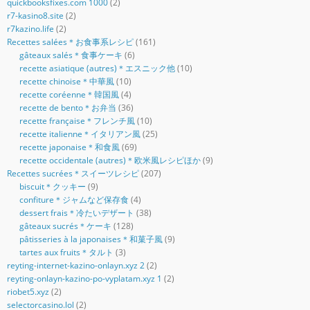
quickbooksfixes.com 1000
(2)
r7-kasino8.site
(2)
r7kazino.life
(2)
Recettes salées＊お食事系レシピ
(161)
gâteaux salés＊食事ケーキ
(6)
recette asiatique (autres)＊エスニック他
(10)
recette chinoise＊中華風
(10)
recette coréenne＊韓国風
(4)
recette de bento＊お弁当
(36)
recette française＊フレンチ風
(10)
recette italienne＊イタリアン風
(25)
recette japonaise＊和食風
(69)
recette occidentale (autres)＊欧米風レシピほか
(9)
Recettes sucrées＊スイーツレシピ
(207)
biscuit＊クッキー
(9)
confiture＊ジャムなど保存食
(4)
dessert frais＊冷たいデザート
(38)
gâteaux sucrés＊ケーキ
(128)
pâtisseries à la japonaises＊和菓子風
(9)
tartes aux fruits＊タルト
(3)
reyting-internet-kazino-onlayn.xyz 2
(2)
reyting-onlayn-kazino-po-vyplatam.xyz 1
(2)
riobet5.xyz
(2)
selectorcasino.lol
(2)