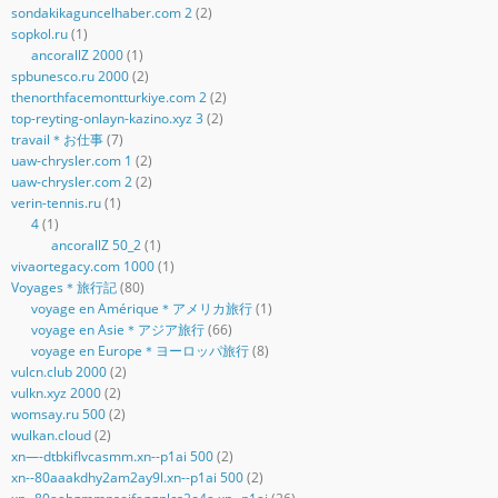
sondakikaguncelhaber.com 2
(2)
sopkol.ru
(1)
ancorallZ 2000
(1)
spbunesco.ru 2000
(2)
thenorthfacemontturkiye.com 2
(2)
top-reyting-onlayn-kazino.xyz 3
(2)
travail＊お仕事
(7)
uaw-chrysler.com 1
(2)
uaw-chrysler.com 2
(2)
verin-tennis.ru
(1)
4
(1)
ancorallZ 50_2
(1)
vivaortegacy.com 1000
(1)
Voyages＊旅行記
(80)
voyage en Amérique＊アメリカ旅行
(1)
voyage en Asie＊アジア旅行
(66)
voyage en Europe＊ヨーロッパ旅行
(8)
vulcn.club 2000
(2)
vulkn.xyz 2000
(2)
womsay.ru 500
(2)
wulkan.cloud
(2)
xn—-dtbkiflvcasmm.xn--p1ai 500
(2)
xn--80aaakdhy2am2ay9l.xn--p1ai 500
(2)