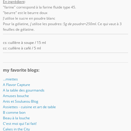
En ingrédient
:
"farine" correspond à la farine fluide type 45.
"beurre" est le beurre doux
J'utilise le sucre en poudre blanc
Pour la gélatine, j'utilise les poudres:
5g de poudre=250ml
. Ce qui vaut à 3
feuilles de gélatine.
cs: cuillère à soupe / 15 ml
cc: cuillère à café / 5 ml
my favorite blogs:
...miettes
A Flavor Capture
A la table des gourmands
Amuses bouche
Anis et Soulueou Blog
Assiettes - cuisine et art de table
B comme bon
Beau à la louche
C'est moi qui l'ai fait!
Cakes in the City