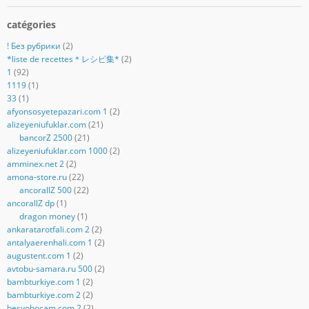
catégories
! Без рубрики
(2)
*liste de recettes＊レシピ集*
(2)
1
(92)
1119
(1)
33
(1)
afyonsosyetepazari.com 1
(2)
alizeyeniufuklar.com
(21)
bancorZ 2500
(21)
alizeyeniufuklar.com 1000
(2)
amminex.net 2
(2)
amona-store.ru
(22)
ancorallZ 500
(22)
ancorallZ dp
(1)
dragon money
(1)
ankaratarotfali.com 2
(2)
antalyaerenhali.com 1
(2)
augustent.com 1
(2)
avtobu-samara.ru 500
(2)
bambturkiye.com 1
(2)
bambturkiye.com 2
(2)
besyohocam.com 2
(2)