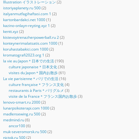
Illustration イラストレーション
(2)
istoriyaplanety.ru 500
(2)
italyanmutfagihaftasi.com 1
(2)
kartonbardakci.net 1000
(1)
kazino-onlayn-reyting.xyz 1
(2)
kentt.xyz
(2)
kistevoytrenazherpowerball.ru 2
(2)
konteynerimalatsatis.com 1000
(1)
koruhastabakici.com 1000
(2)
kromatografi2023.org 1
(2)
la vie au Japon＊日本での生活
(190)
culture japonaise＊日本文化
(30)
visites du Japon＊国内お散歩
(61)
La vie parisienne＊パリでの生活
(16)
culture française＊フランス文化
(4)
restaurants à Paris＊パリグルメ
(3)
visite de la France＊フランス国内お散歩
(3)
lenovo-smart.ru 2000
(2)
lunarpsikoterapi.com 1000
(2)
madlensewing.ru 500
(2)
medmind.ru
(6)
ancor100
(6)
muk-severomorsk.ru 500
(2)
nictok.ru 500
(2)