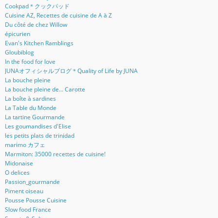
Cookpad＊クックパッド
Cuisine AZ, Recettes de cuisine de A à Z
Du côté de chez Willow
épicurien
Evan's Kitchen Ramblings
Gloubiblog
In the food for love
JUNAオフィシャルブログ＊Quality of Life by JUNA
La bouche pleine
La bouche pleine de... Carotte
La boîte à sardines
La Table du Monde
La tartine Gourmande
Les goumandises d'Elise
les petits plats de trinidad
marimo カフェ
Marmiton: 35000 recettes de cuisine!
Midonaise
O delices
Passion_gourmande
Piment oiseau
Pousse Pousse Cuisine
Slow food France