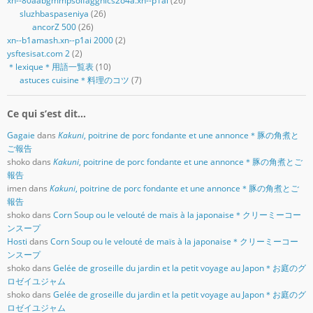
xn--80aabgmmpsoifaggnlcs2o4a.xn--p1ai
(26)
sluzhbaspaseniya
(26)
ancorZ 500
(26)
xn--b1amash.xn--p1ai 2000
(2)
ysftesisat.com 2
(2)
＊lexique＊用語一覧表
(10)
astuces cuisine＊料理のコツ
(7)
Ce qui s’est dit…
Gagaie
dans
Kakuni
, poitrine de porc fondante et une annonce＊豚の角煮と
ご報告
shoko
dans
Kakuni
, poitrine de porc fondante et une annonce＊豚の角煮とご
報告
imen
dans
Kakuni
, poitrine de porc fondante et une annonce＊豚の角煮とご
報告
shoko
dans
Corn Soup ou le velouté de maïs à la japonaise＊クリーミーコー
ンスープ
Hosti
dans
Corn Soup ou le velouté de maïs à la japonaise＊クリーミーコー
ンスープ
shoko
dans
Gelée de groseille du jardin et la petit voyage au Japon＊お庭のグ
ロゼイユジャム
shoko
dans
Gelée de groseille du jardin et la petit voyage au Japon＊お庭のグ
ロゼイユジャム