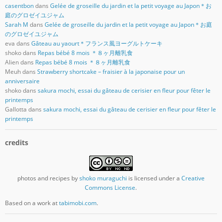
casentbon
dans
Gelée de groseille du jardin et la petit voyage au Japon＊お
庭のグロゼイユジャム
Sarah M
dans
Gelée de groseille du jardin et la petit voyage au Japon＊お庭
のグロゼイユジャム
eva
dans
Gâteau au yaourt＊フランス風ヨーグルトケーキ
shoko
dans
Repas bébé 8 mois ＊８ヶ月離乳食
Alien
dans
Repas bébé 8 mois ＊８ヶ月離乳食
Meuh
dans
Strawberry shortcake – fraisier à la japonaise pour un
anniversaire
shoko
dans
sakura mochi, essai du gâteau de cerisier en fleur pour fêter le
printemps
Gallotta
dans
sakura mochi, essai du gâteau de cerisier en fleur pour fêter le
printemps
credits
photos and recipes
by
shoko muraguchi
is licensed under a
Creative
Commons License
.
Based on a work at
tabimobi.com
.