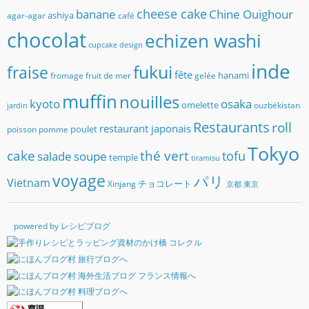
banane
cheese cake
Chine Ouighour
ashiya
agar-agar
café
chocolat
echizen washi
cupcake
design
inde
fukui
fraise
fête
hanami
fromage
fruit de mer
gelée
muffin
nouilles
kyoto
osaka
omelette
ouzbékistan
jardin
Restaurants
roll
restaurant japonais
poulet
poisson
pomme
Tokyo
cake
thé vert
soupe
tofu
salade
temple
tiramisu
voyage
パリ
Vietnam
チョコレート
Xinjang
京都
東京
powered by レシピブログ