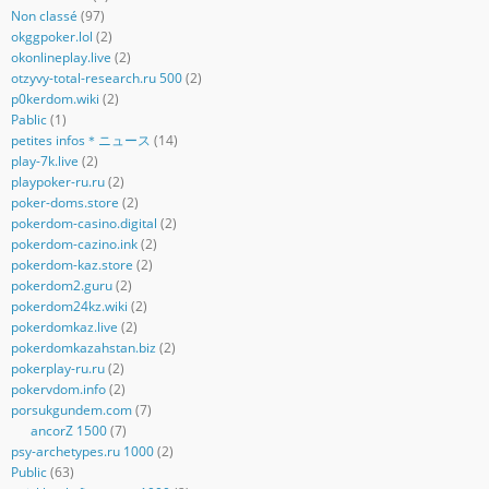
Non classé
(97)
okggpoker.lol
(2)
okonlineplay.live
(2)
otzyvy-total-research.ru 500
(2)
p0kerdom.wiki
(2)
Pablic
(1)
petites infos＊ニュース
(14)
play-7k.live
(2)
playpoker-ru.ru
(2)
poker-doms.store
(2)
pokerdom-casino.digital
(2)
pokerdom-cazino.ink
(2)
pokerdom-kaz.store
(2)
pokerdom2.guru
(2)
pokerdom24kz.wiki
(2)
pokerdomkaz.live
(2)
pokerdomkazahstan.biz
(2)
pokerplay-ru.ru
(2)
pokervdom.info
(2)
porsukgundem.com
(7)
ancorZ 1500
(7)
psy-archetypes.ru 1000
(2)
Public
(63)