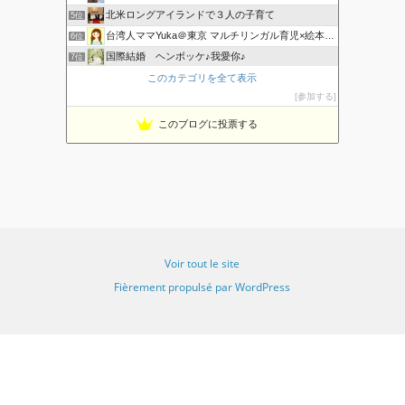
北米ロングアイランドで３人の子育て
5位
台湾人ママYuka＠東京 マルチリンガル育児×絵本×知育
6位
国際結婚 ヘンボッケ♪我愛你♪
7位
香港でマルチリンガル育児
このカテゴリを全て表示
8位
参加する
マルチリンガル 海外子育て奮闘記
9位
海外暮らし、風の吹くまま気の向くままに♪
10位
このブログに投票する
おうち英語も、はや幾年 〜 La vie avec eux
11位
主婦、永住権をとって海外移住
12位
Emilieのママブログ｜おうち英語×台湾中国語×科学×絵本
13位
タイ ハーフの子供たち マルチリンガルを目指して
14位
多言語な暮らしのブログ
15位
Voir tout le site
Fièrement propulsé par WordPress