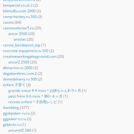
betspecial.co.uk 2
(2)
bilimufku.com 2000
(2)
camp-hockey.ru 500
(3)
casino
(64)
casinoselector5.ru
(20)
ancor 3500
(20)
articles
(20)
casino_bezdepozit_top
(1)
concrete-equipment.ru 500
(2)
creativeworkingplayground.com
(20)
ancorZ 2500
(20)
dkmarino.ru 2000
(2)
dogakentkres.com 2
(2)
dvinadelivery.ru 500
(2)
enfant 子育て
(3)
grande soeur 8-9 mois＊お姉ちゃん8−9ヶ月
(1)
petit frère 0-6 mois＊弟0−６ヶ月
(1)
recette enfant＊子供用レシピ
(1)
Gambling
(377)
ggokpoker-ru.ru
(2)
ggpoker-ru.ru
(2)
gkbkchr.ru
(1)
ancorallZ 500
(1)