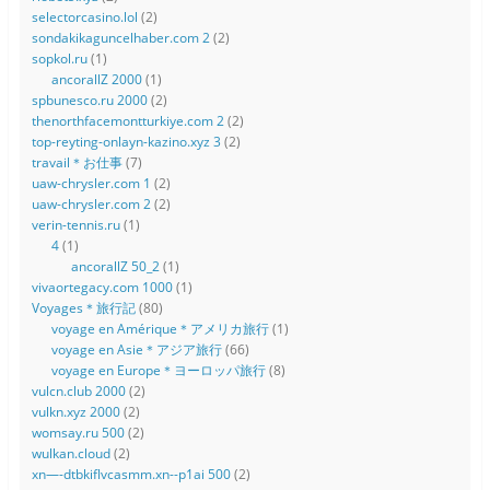
selectorcasino.lol
(2)
sondakikaguncelhaber.com 2
(2)
sopkol.ru
(1)
ancorallZ 2000
(1)
spbunesco.ru 2000
(2)
thenorthfacemontturkiye.com 2
(2)
top-reyting-onlayn-kazino.xyz 3
(2)
travail＊お仕事
(7)
uaw-chrysler.com 1
(2)
uaw-chrysler.com 2
(2)
verin-tennis.ru
(1)
4
(1)
ancorallZ 50_2
(1)
vivaortegacy.com 1000
(1)
Voyages＊旅行記
(80)
voyage en Amérique＊アメリカ旅行
(1)
voyage en Asie＊アジア旅行
(66)
voyage en Europe＊ヨーロッパ旅行
(8)
vulcn.club 2000
(2)
vulkn.xyz 2000
(2)
womsay.ru 500
(2)
wulkan.cloud
(2)
xn—-dtbkiflvcasmm.xn--p1ai 500
(2)