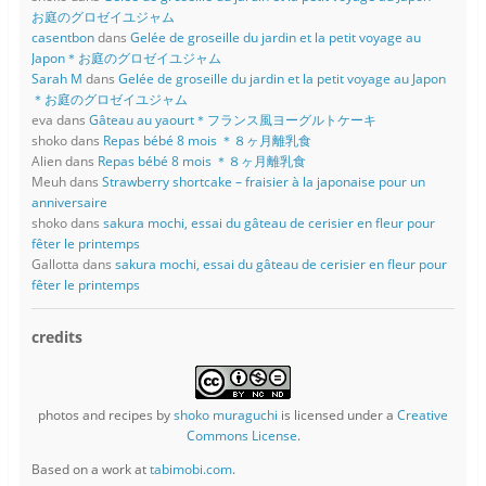
お庭のグロゼイユジャム
casentbon
dans
Gelée de groseille du jardin et la petit voyage au
Japon＊お庭のグロゼイユジャム
Sarah M
dans
Gelée de groseille du jardin et la petit voyage au Japon
＊お庭のグロゼイユジャム
eva
dans
Gâteau au yaourt＊フランス風ヨーグルトケーキ
shoko
dans
Repas bébé 8 mois ＊８ヶ月離乳食
Alien
dans
Repas bébé 8 mois ＊８ヶ月離乳食
Meuh
dans
Strawberry shortcake – fraisier à la japonaise pour un
anniversaire
shoko
dans
sakura mochi, essai du gâteau de cerisier en fleur pour
fêter le printemps
Gallotta
dans
sakura mochi, essai du gâteau de cerisier en fleur pour
fêter le printemps
credits
photos and recipes
by
shoko muraguchi
is licensed under a
Creative
Commons License
.
Based on a work at
tabimobi.com
.