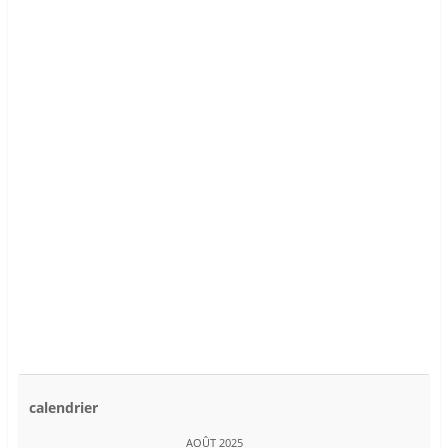
calendrier
AOÛT 2025