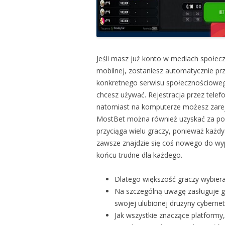
Jeśli masz już konto w mediach społec
mobilnej, zostaniesz automatycznie p
konkretnego serwisu społecznościoweg
chcesz używać. Rejestracja przez telef
natomiast na komputerze możesz zarej
MostBet można również uzyskać za po
przyciąga wielu graczy, ponieważ każdy
zawsze znajdzie się coś nowego do wyp
końcu trudne dla każdego.
Dlatego większość graczy wybie
Na szczególną uwagę zasługuje gr
swojej ulubionej drużyny cybernet
Jak wszystkie znaczące platformy