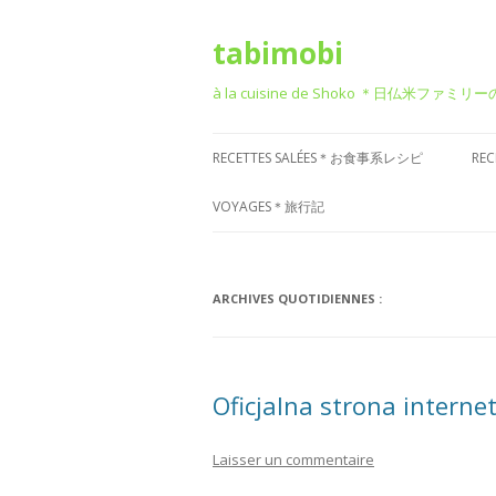
tabimobi
à la cuisine de Shoko ＊日仏米ファミリ
RECETTES SALÉES＊お食事系レシピ
RE
RECETTE DE BENTO＊お弁当
G
VOYAGES＊旅行記
RECETTE JAPONAISE＊和食風
D
VOYAGE EN EUROPE＊ヨーロッパ
旅行
RECETTE FRANÇAISE＊フレンチ風
T
ARCHIVES QUOTIDIENNES :
VOYAGE EN ASIE＊アジア旅行
RECETTE ITALIENNE＊イタリアン風
P
菓
VOYAGE EN AMÉRIQUE＊アメリカ
RECETTE CHINOISE＊中華風
Oficjalna strona intern
旅行
RECETTE CORÉENNE＊韓国風
VOYAGE DANS D’AUTRES PAYS
Laisser un commentaire
RECETTE OCCIDENTALE (AUTRES)