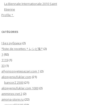
h
La Biennale Internationale 2010 Saint
e
Etienne
r
Profile＊
:
CATÉGORIES
! Без рубрики
(2)
*liste de recettes＊レシピ集*
(2)
1
(92)
1119
(1)
33
(1)
afyonsosyetepazari.com 1
(2)
alizeyeniufuklar.com
(21)
bancorZ 2500
(21)
alizeyeniufuklar.com 1000
(2)
amminex.net 2
(2)
amona-store.ru
(22)