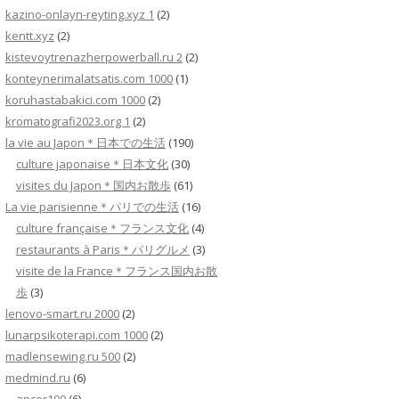
kazino-onlayn-reyting.xyz 1
(2)
kentt.xyz
(2)
kistevoytrenazherpowerball.ru 2
(2)
konteynerimalatsatis.com 1000
(1)
koruhastabakici.com 1000
(2)
kromatografi2023.org 1
(2)
la vie au Japon＊日本での生活
(190)
culture japonaise＊日本文化
(30)
visites du Japon＊国内お散歩
(61)
La vie parisienne＊パリでの生活
(16)
culture française＊フランス文化
(4)
restaurants à Paris＊パリグルメ
(3)
visite de la France＊フランス国内お散
歩
(3)
lenovo-smart.ru 2000
(2)
lunarpsikoterapi.com 1000
(2)
madlensewing.ru 500
(2)
medmind.ru
(6)