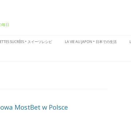
ーの毎日
Aller
au
CETTES SUCRÉES＊スイーツレシピ
LA VIE AU JAPON＊日本での生活
contenu
ÂTEAUX SUCRÉS＊ケーキ
CULTURE JAPONAISE＊日本文化
ESSERT FRAIS＊冷たいデザート
VISITES DU JAPON＊国内お散歩
ARTES AUX FRUITS＊タルト
ÂTISSERIES À LA JAPONAISES＊和
子風
etowa MostBet w Polsce