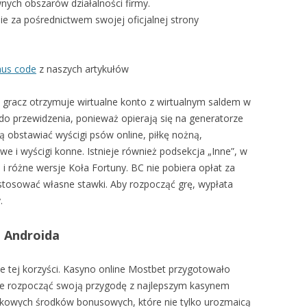
nych obszarów działalności firmy.
e za pośrednictwem swojej oficjalnej strony
nus code
z naszych artykułów
gracz otrzymuje wirtualne konto z wirtualnym saldem w
do przewidzenia, ponieważ opierają się na generatorze
ą obstawiać wyścigi psów online, piłkę nożną,
 i wyścigi konne. Istnieje również podsekcja „Inne”, w
 i różne wersje Koła Fortuny. BC nie pobiera opłat za
stosować własne stawki. Aby rozpocząć grę, wypłata
.
a Androida
e tej korzyści. Kasyno online Mostbet przygotowało
hce rozpocząć swoją przygodę z najlepszym kasynem
atkowych środków bonusowych, które nie tylko urozmaicą