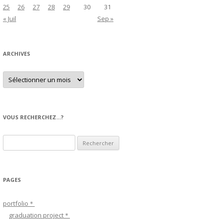
25
26
27
28
29
30
31
« Juil
Sep »
ARCHIVES
A
r
c
h
i
v
e
VOUS RECHERCHEZ…?
s
R
e
c
h
PAGES
e
r
portfolio＊
c
graduation project＊