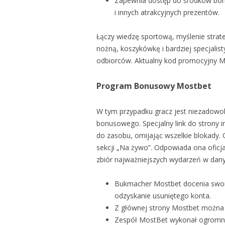
Zapewnia dostęp do środków bon
i innych atrakcyjnych prezentów.
Łączy wiedzę sportową, myślenie strate
nożną, koszykówkę i bardziej specjalis
odbiorców. Aktualny kod promocyjny Mo
Program Bonusowy Mostbet
W tym przypadku gracz jest niezadowol
bonusowego. Specjalny link do strony i
do zasobu, omijając wszelkie blokady. 
sekcji „Na żywo”. Odpowiada ona oficjal
zbiór najważniejszych wydarzeń w danym
Bukmacher Mostbet docenia swoic
odzyskanie usuniętego konta.
Z głównej strony Mostbet można po
Zespół MostBet wykonał ogromną p