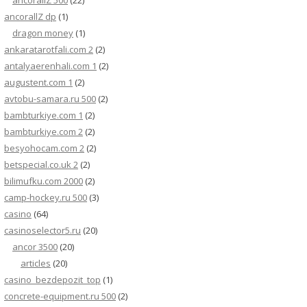
ancorallZ 500
(22)
ancorallZ dp
(1)
dragon money
(1)
ankaratarotfali.com 2
(2)
antalyaerenhali.com 1
(2)
augustent.com 1
(2)
avtobu-samara.ru 500
(2)
bambturkiye.com 1
(2)
bambturkiye.com 2
(2)
besyohocam.com 2
(2)
betspecial.co.uk 2
(2)
bilimufku.com 2000
(2)
camp-hockey.ru 500
(3)
casino
(64)
casinoselector5.ru
(20)
ancor 3500
(20)
articles
(20)
casino_bezdepozit_top
(1)
concrete-equipment.ru 500
(2)