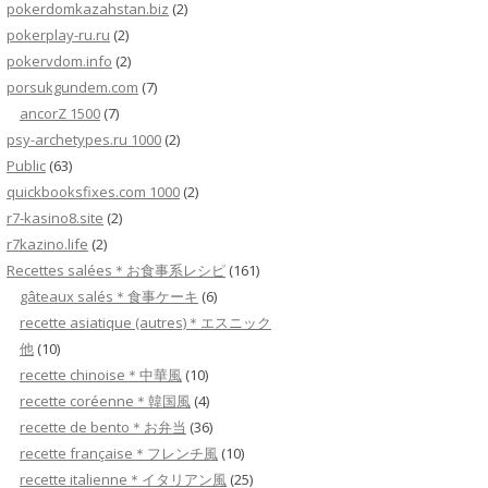
pokerdomkazahstan.biz
(2)
pokerplay-ru.ru
(2)
pokervdom.info
(2)
porsukgundem.com
(7)
ancorZ 1500
(7)
psy-archetypes.ru 1000
(2)
Public
(63)
quickbooksfixes.com 1000
(2)
r7-kasino8.site
(2)
r7kazino.life
(2)
Recettes salées＊お食事系レシピ
(161)
gâteaux salés＊食事ケーキ
(6)
recette asiatique (autres)＊エスニック
他
(10)
recette chinoise＊中華風
(10)
recette coréenne＊韓国風
(4)
recette de bento＊お弁当
(36)
recette française＊フレンチ風
(10)
recette italienne＊イタリアン風
(25)