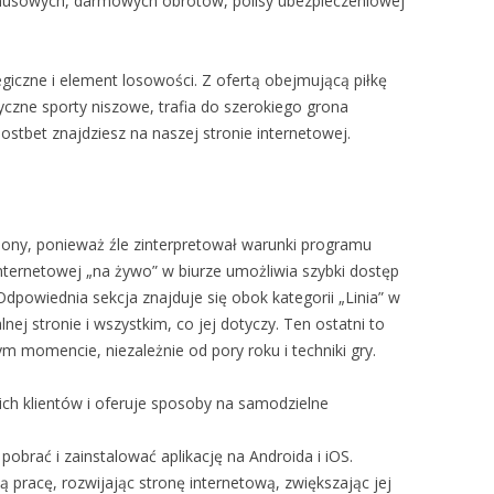
usowych, darmowych obrotów, polisy ubezpieczeniowej
giczne i element losowości. Z ofertą obejmującą piłkę
tyczne sporty niszowe, trafia do szerokiego grona
stbet znajdziesz na naszej stronie internetowej.
ony, ponieważ źle zinterpretował warunki programu
nternetowej „na żywo” w biurze umożliwia szybki dostęp
Odpowiednia sekcja znajduje się obok kategorii „Linia” w
nej stronie i wszystkim, co jej dotyczy. Ten ostatni to
 momencie, niezależnie od pory roku i techniki gry.
h klientów i oferuje sposoby na samodzielne
brać i zainstalować aplikację na Androida i iOS.
racę, rozwijając stronę internetową, zwiększając jej