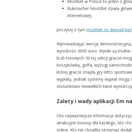
Mostbet w Polsce to jeden z głów
Bukmacher MostBet działa główni
internetowej.
poczytaj o tym
mostbet no deposit bo
Wprowadzając wersję demonstracyjną, 
wysokości 3000 euro. Wyniki są trudne 
liczb losowych. W tej sekcji gracze mog
koszykówkę, golfa, wyścigi samochodowe
której gracze znajdą gry lotto sportowe
wypłaty, jednak systemy wypłat mogą 
stosunkowo niewielkich kwot wystarczy
Zalety i wady aplikacji Em n
Oto najważniejsze informacje dotycząc
atrakcyjne bonusy dla każdego, kto c
online. Kto nie chciałby otrzymać dod