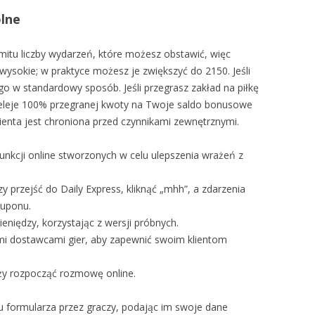
lne
mitu liczby wydarzeń, które możesz obstawić, więc
t wysokie; w praktyce możesz je zwiększyć do 2150. Jeśli
o w standardowy sposób. Jeśli przegrasz zakład na piłkę
zeleje 100% przegranej kwoty na Twoje saldo bonusowe
ienta jest chroniona przed czynnikami zewnętrznymi.
unkcji online stworzonych w celu ulepszenia wrażeń z
y przejść do Daily Express, kliknąć „mhh”, a zdarzenia
kuponu.
niędzy, korzystając z wersji próbnych.
mi dostawcami gier, aby zapewnić swoim klientom
ży rozpocząć rozmowę online.
iu formularza przez graczy, podając im swoje dane