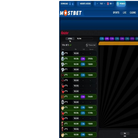
＊欧米風レシピほか
GÂTEAUX SALÉS＊食事ケーキ
ASTUCES CUISINE＊料理のコツ