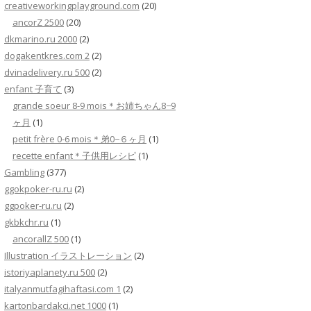
creativeworkingplayground.com
(20)
ancorZ 2500
(20)
dkmarino.ru 2000
(2)
dogakentkres.com 2
(2)
dvinadelivery.ru 500
(2)
enfant 子育て
(3)
grande soeur 8-9 mois＊お姉ちゃん8−9
ヶ月
(1)
petit frère 0-6 mois＊弟0−６ヶ月
(1)
recette enfant＊子供用レシピ
(1)
Gambling
(377)
ggokpoker-ru.ru
(2)
ggpoker-ru.ru
(2)
gkbkchr.ru
(1)
ancorallZ 500
(1)
Illustration イラストレーション
(2)
istoriyaplanety.ru 500
(2)
italyanmutfagihaftasi.com 1
(2)
kartonbardakci.net 1000
(1)