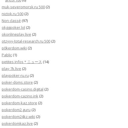
ancor100
(6)
muk-severomorsk.ru 500
(2)
nictok.ru 500
(2)
Non classé
(97)
okggpoker.lol
(2)
okonlineplay.live
(2)
otzyvy-total-research.ru 500
(2)
p0kerdom.wiki
(2)
Pablic
(1)
petites infos＊ニュース
(14)
play-7k.live
(2)
playpoker-ru.ru
(2)
poker-doms.store
(2)
pokerdom-casino.digital
(2)
pokerdom-cazino.ink
(2)
pokerdom-kaz.store
(2)
pokerdom2.guru
(2)
pokerdom24kz.wiki
(2)
pokerdomkaz.live
(2)