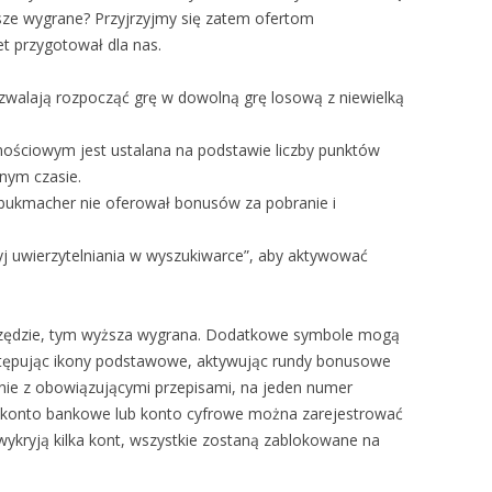
ksze wygrane? Przyjrzyjmy się zatem ofertom
t przygotował dla nas.
alają rozpocząć grę w dowolną grę losową z niewielką
nościowym jest ustalana na podstawie liczby punktów
nym czasie.
bukmacher nie oferował bonusów za pobranie i
j uwierzytelniania w wyszukiwarce”, aby aktywować
w rzędzie, tym wyższa wygrana. Dodatkowe symbole mogą
astępując ikony podstawowe, aktywując rundy bonusowe
nie z obowiązującymi przepisami, na jeden numer
e, konto bankowe lub konto cyfrowe można zarejestrować
 wykryją kilka kont, wszystkie zostaną zablokowane na