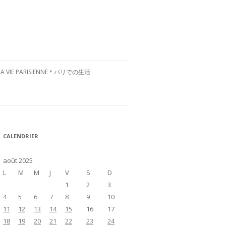
LA VIE PARISIENNE＊パリでの生活
CULTURE FRANÇAISE＊フランス文
化
RESTAURANTS À PARIS＊パリグル
CALENDRIER
メ
VISITE DE LA FRANCE＊フランス国
août 2025
内お散歩
L
M
M
J
V
S
D
1
2
3
4
5
6
7
8
9
10
11
12
13
14
15
16
17
18
19
20
21
22
23
24