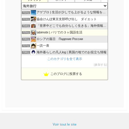
o
r
o
思いつくままに書くブログの静態保管所
701位
k
u
s
アゲブロ | 生活が少しでも上がるような情報をお届け！
702位
協会けんぽ東京支部呼び出し ダイエット
703位
「世界中どこでも自分らしく生きる」海外情報発信ブログ
704位
tabimobi | パリでの３ヶ国語生活
705位
ロシアの落日 Падение России
706位
一読一喜
707位
海外暮らしの凡人log | 異国の地でのお役立ち情報
708位
このカテゴリを全て表示
Valenciennes Traumereien
709位
参加する
Hello!! from Tokyo.
710位
旅と仕事するkogeのブログ
711位
このブログに投票する
eatjoy24
712位
Voir tout le site