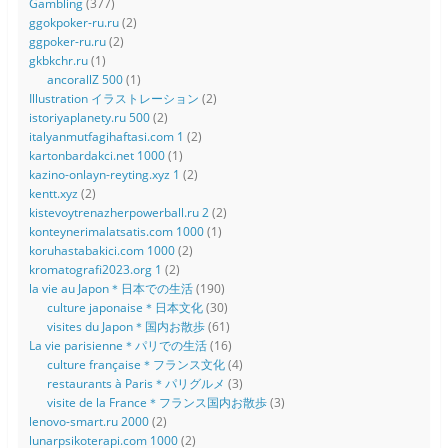
Gambling
(377)
ggokpoker-ru.ru
(2)
ggpoker-ru.ru
(2)
gkbkchr.ru
(1)
ancorallZ 500
(1)
Illustration イラストレーション
(2)
istoriyaplanety.ru 500
(2)
italyanmutfagihaftasi.com 1
(2)
kartonbardakci.net 1000
(1)
kazino-onlayn-reyting.xyz 1
(2)
kentt.xyz
(2)
kistevoytrenazherpowerball.ru 2
(2)
konteynerimalatsatis.com 1000
(1)
koruhastabakici.com 1000
(2)
kromatografi2023.org 1
(2)
la vie au Japon＊日本での生活
(190)
culture japonaise＊日本文化
(30)
visites du Japon＊国内お散歩
(61)
La vie parisienne＊パリでの生活
(16)
culture française＊フランス文化
(4)
restaurants à Paris＊パリグルメ
(3)
visite de la France＊フランス国内お散歩
(3)
lenovo-smart.ru 2000
(2)
lunarpsikoterapi.com 1000
(2)