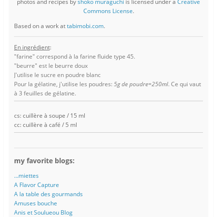
photos and recipes
by
shoko muraguchi
is licensed under a
Creative
Commons License
.
Based on a work at
tabimobi.com
.
En ingrédient
:
"farine" correspond à la farine fluide type 45.
"beurre" est le beurre doux
J'utilise le sucre en poudre blanc
Pour la gélatine, j'utilise les poudres:
5g de poudre=250ml
. Ce qui vaut
à 3 feuilles de gélatine.
cs: cuillère à soupe / 15 ml
cc: cuillère à café / 5 ml
my favorite blogs:
...miettes
A Flavor Capture
A la table des gourmands
Amuses bouche
Anis et Soulueou Blog