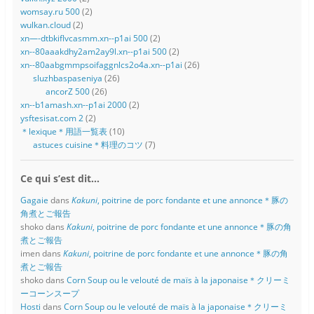
womsay.ru 500
(2)
wulkan.cloud
(2)
xn—-dtbkiflvcasmm.xn--p1ai 500
(2)
xn--80aaakdhy2am2ay9l.xn--p1ai 500
(2)
xn--80aabgmmpsoifaggnlcs2o4a.xn--p1ai
(26)
sluzhbaspaseniya
(26)
ancorZ 500
(26)
xn--b1amash.xn--p1ai 2000
(2)
ysftesisat.com 2
(2)
＊lexique＊用語一覧表
(10)
astuces cuisine＊料理のコツ
(7)
Ce qui s’est dit…
Gagaie
dans
Kakuni
, poitrine de porc fondante et une annonce＊豚の
角煮とご報告
shoko
dans
Kakuni
, poitrine de porc fondante et une annonce＊豚の角
煮とご報告
imen
dans
Kakuni
, poitrine de porc fondante et une annonce＊豚の角
煮とご報告
shoko
dans
Corn Soup ou le velouté de maïs à la japonaise＊クリーミ
ーコーンスープ
Hosti
dans
Corn Soup ou le velouté de maïs à la japonaise＊クリーミ