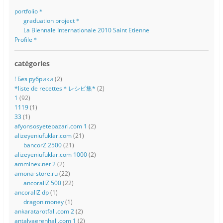
portfolio＊
graduation project＊
La Biennale Internationale 2010 Saint Etienne
Profile＊
catégories
! Без рубрики
(2)
*liste de recettes＊レシピ集*
(2)
1
(92)
1119
(1)
33
(1)
afyonsosyetepazari.com 1
(2)
alizeyeniufuklar.com
(21)
bancorZ 2500
(21)
alizeyeniufuklar.com 1000
(2)
amminex.net 2
(2)
amona-store.ru
(22)
ancorallZ 500
(22)
ancorallZ dp
(1)
dragon money
(1)
ankaratarotfali.com 2
(2)
antalyaerenhali.com 1
(2)