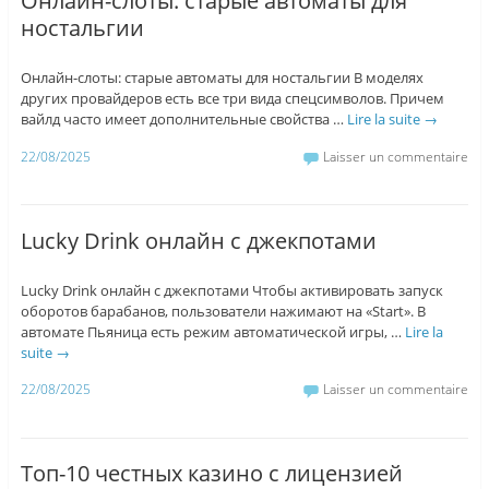
Онлайн-слоты: старые автоматы для
ностальгии
Онлайн-слоты: старые автоматы для ностальгии В моделях
других провайдеров есть все три вида спецсимволов. Причем
вайлд часто имеет дополнительные свойства …
Lire la suite
→
22/08/2025
Laisser un commentaire
Lucky Drink онлайн с джекпотами
Lucky Drink онлайн с джекпотами Чтобы активировать запуск
оборотов барабанов, пользователи нажимают на «Start». В
автомате Пьяница есть режим автоматической игры, …
Lire la
suite
→
22/08/2025
Laisser un commentaire
Топ-10 честных казино с лицензией