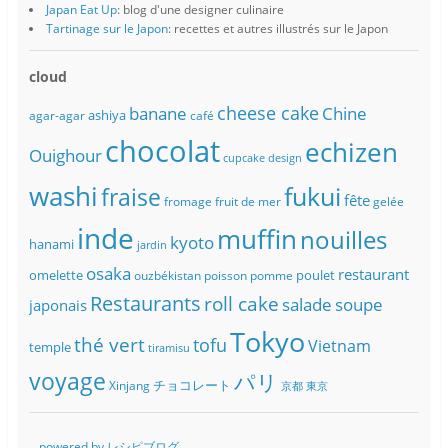
Japan Eat Up
: blog d'une designer culinaire
Tartinage sur le Japon
: recettes et autres illustrés sur le Japon
cloud
banane
cheese cake
Chine
ashiya
agar-agar
café
chocolat
echizen
Ouighour
cupcake
design
washi
fukui
fraise
fête
fromage
fruit de mer
gelée
inde
muffin
nouilles
kyoto
hanami
jardin
osaka
restaurant
omelette
poulet
ouzbékistan
poisson
pomme
Restaurants
roll cake
soupe
salade
japonais
Tokyo
thé vert
tofu
Vietnam
temple
tiramisu
voyage
パリ
チョコレート
Xinjang
京都
東京
powered by レシピブログ