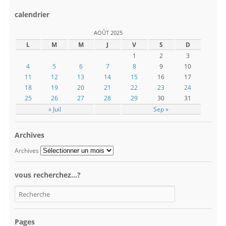
calendrier
AOÛT 2025
L
M
M
J
V
S
D
1
2
3
4
5
6
7
8
9
10
11
12
13
14
15
16
17
18
19
20
21
22
23
24
25
26
27
28
29
30
31
« Juil
Sep »
Archives
Archives
vous recherchez…?
Pages