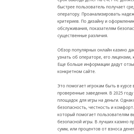
быстрее пользователь получает сре
оператору. Проанализировать надеж
критериев. По дизайну и оформлени
обслуживания, показателям безопас
существенные различия.
Обзор популярных онлайн казино д
узнать об операторе, его лицензии,
Еще больше информации дадут отзы
конкретном сайте.
Это помогает игрокам быть в курсе
проверенные заведения. В 2025 году
площадок для игры на деньги. Однак
безопасность, честность и комфорт.
который помогает пользователям в
безопасной игры. В лучших казино 
сумм, или процентов от взноса дене