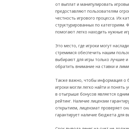
от выплат и манипулировать игровы
предоставляют пользователям огром
честность игрового процесса. Их ка
структурированных по категориям. 
помогают легко находить нужные иг
Это место, где игроки могут наслад
стремимся обеспечить нашим пользо
выбирают для игры только лучшие и
обратить внимание на ставки и лим
Также важно, чтобы информация о б
игроки могли легко найти и понять 
в отыгрыше бонусов является одним
рейтинг. Наличие лицензии гарантир
открытием, лицензиат проверяет он
гарантирует наличие бюджета для в
Срок вывода денег на счет не долже