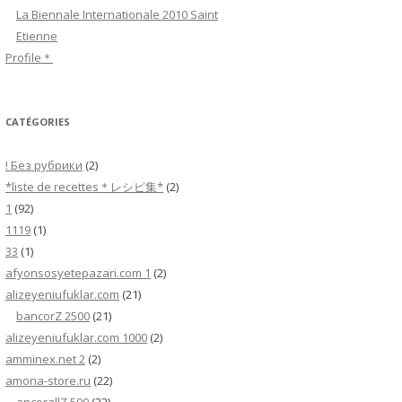
h
La Biennale Internationale 2010 Saint
e
Etienne
r
Profile＊
:
CATÉGORIES
! Без рубрики
(2)
*liste de recettes＊レシピ集*
(2)
1
(92)
1119
(1)
33
(1)
afyonsosyetepazari.com 1
(2)
alizeyeniufuklar.com
(21)
bancorZ 2500
(21)
alizeyeniufuklar.com 1000
(2)
amminex.net 2
(2)
amona-store.ru
(22)