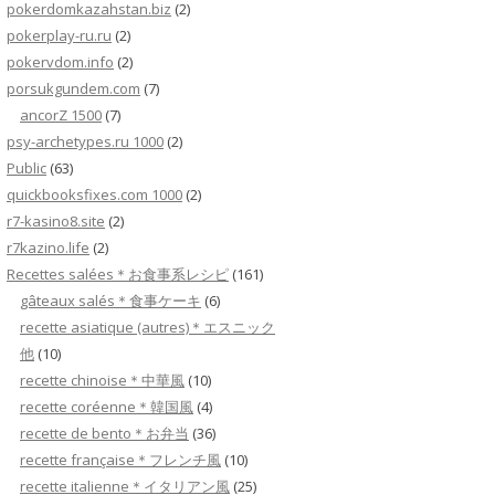
pokerdomkazahstan.biz
(2)
pokerplay-ru.ru
(2)
pokervdom.info
(2)
porsukgundem.com
(7)
ancorZ 1500
(7)
psy-archetypes.ru 1000
(2)
Public
(63)
quickbooksfixes.com 1000
(2)
r7-kasino8.site
(2)
r7kazino.life
(2)
Recettes salées＊お食事系レシピ
(161)
gâteaux salés＊食事ケーキ
(6)
recette asiatique (autres)＊エスニック
他
(10)
recette chinoise＊中華風
(10)
recette coréenne＊韓国風
(4)
recette de bento＊お弁当
(36)
recette française＊フレンチ風
(10)
recette italienne＊イタリアン風
(25)