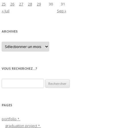
25
26
27
28
29
30
31
« Juil
Sep »
ARCHIVES
A
r
c
h
i
v
e
VOUS RECHERCHEZ…?
s
R
e
c
h
PAGES
e
r
portfolio＊
c
graduation project＊