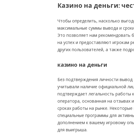
＊欧米風レシピほか
Казино на деньги: че
GÂTEAUX SALÉS＊食事ケーキ
Чтобы определить, насколько выгод
ASTUCES CUISINE＊料理のコツ
максимальные суммы вывода и сроки
Это позволяет нам рекомендовать 
на успех и предоставляют игрокам 
других пользователей, а также под
казино на деньги
Без подтверждения личности вывод 
учитывали наличие официальной лице
подтверждает легальность работы к
оператора, основанная на отзывах 
сроках работы на рынке. Некоторые 
специальные программы для активны
дополнением к вашему игровому оп
для выигрыша.