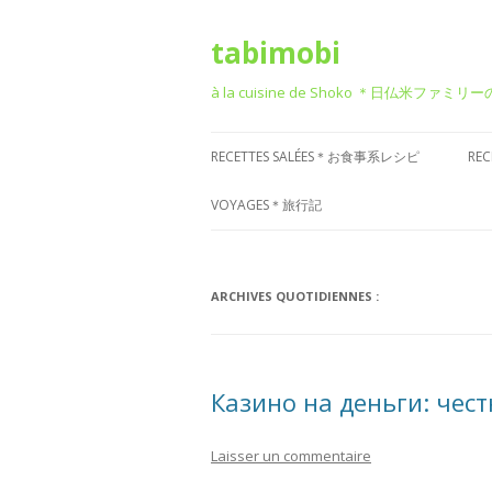
tabimobi
à la cuisine de Shoko ＊日仏米ファミリ
RECETTES SALÉES＊お食事系レシピ
RE
RECETTE DE BENTO＊お弁当
G
VOYAGES＊旅行記
RECETTE JAPONAISE＊和食風
D
VOYAGE EN EUROPE＊ヨーロッパ
旅行
RECETTE FRANÇAISE＊フレンチ風
T
ARCHIVES QUOTIDIENNES :
VOYAGE EN ASIE＊アジア旅行
RECETTE ITALIENNE＊イタリアン風
P
菓
VOYAGE EN AMÉRIQUE＊アメリカ
RECETTE CHINOISE＊中華風
Казино на деньги: чес
旅行
RECETTE CORÉENNE＊韓国風
VOYAGE DANS D’AUTRES PAYS
Laisser un commentaire
RECETTE OCCIDENTALE (AUTRES)