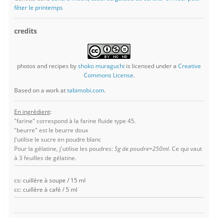
fêter le printemps
credits
photos and recipes
by
shoko muraguchi
is licensed under a
Creative
Commons License
.
Based on a work at
tabimobi.com
.
En ingrédient
:
"farine" correspond à la farine fluide type 45.
"beurre" est le beurre doux
J'utilise le sucre en poudre blanc
Pour la gélatine, j'utilise les poudres:
5g de poudre=250ml
. Ce qui vaut
à 3 feuilles de gélatine.
cs: cuillère à soupe / 15 ml
cc: cuillère à café / 5 ml