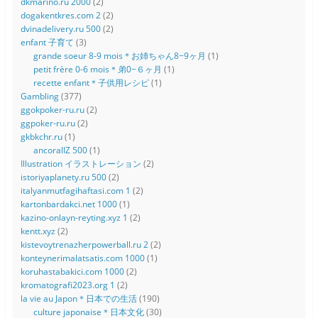
dkmarino.ru 2000
(2)
dogakentkres.com 2
(2)
dvinadelivery.ru 500
(2)
enfant 子育て
(3)
grande soeur 8-9 mois＊お姉ちゃん8−9ヶ月
(1)
petit frère 0-6 mois＊弟0−６ヶ月
(1)
recette enfant＊子供用レシピ
(1)
Gambling
(377)
ggokpoker-ru.ru
(2)
ggpoker-ru.ru
(2)
gkbkchr.ru
(1)
ancorallZ 500
(1)
Illustration イラストレーション
(2)
istoriyaplanety.ru 500
(2)
italyanmutfagihaftasi.com 1
(2)
kartonbardakci.net 1000
(1)
kazino-onlayn-reyting.xyz 1
(2)
kentt.xyz
(2)
kistevoytrenazherpowerball.ru 2
(2)
konteynerimalatsatis.com 1000
(1)
koruhastabakici.com 1000
(2)
kromatografi2023.org 1
(2)
la vie au Japon＊日本での生活
(190)
culture japonaise＊日本文化
(30)