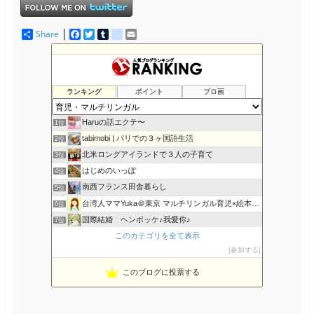
Share
F
T
T
d
E
a
w
u
e
m
c
i
m
l
a
e
t
b
i
i
b
t
l
c
l
o
e
r
i
ランキング
ポイント
ブロ画
o
r
o
k
u
s
Haruの話エクテ〜
1位
tabimobi | パリでの３ヶ国語生活
2位
北米ロングアイランドで３人の子育て
3位
はじめのいっぽ
4位
南西フランス田舎暮らし
5位
台湾人ママYuka＠東京 マルチリンガル育児×絵本×知育
6位
国際結婚 ヘンボッケ♪我愛你♪
7位
香港でマルチリンガル育児
このカテゴリを全て表示
8位
参加する
マルチリンガル 海外子育て奮闘記
9位
海外暮らし、風の吹くまま気の向くままに♪
10位
このブログに投票する
おうち英語も、はや幾年 〜 La vie avec eux
11位
主婦、永住権をとって海外移住
12位