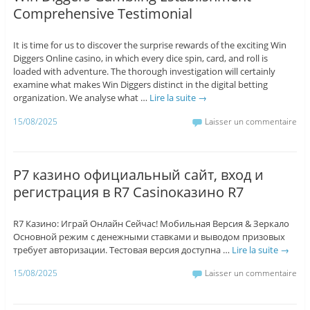
Comprehensive Testimonial
It is time for us to discover the surprise rewards of the exciting Win
Diggers Online casino, in which every dice spin, card, and roll is
loaded with adventure. The thorough investigation will certainly
examine what makes Win Diggers distinct in the digital betting
organization. We analyse what …
Lire la suite
→
15/08/2025
Laisser un commentaire
Р7 казино официальный сайт, вход и
регистрация в R7 Casinoказино R7
R7 Казино: Играй Онлайн Сейчас! Мобильная Версия & Зеркало
Основной режим с денежными ставками и выводом призовых
требует авторизации. Тестовая версия доступна …
Lire la suite
→
15/08/2025
Laisser un commentaire