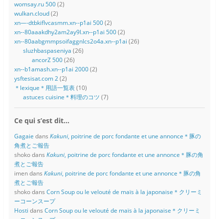
womsay.ru 500
(2)
wulkan.cloud
(2)
xn—-dtbkiflvcasmm.xn--p1ai 500
(2)
xn--80aaakdhy2am2ay9l.xn--p1ai 500
(2)
xn--80aabgmmpsoifaggnlcs2o4a.xn--p1ai
(26)
sluzhbaspaseniya
(26)
ancorZ 500
(26)
xn--b1amash.xn--p1ai 2000
(2)
ysftesisat.com 2
(2)
＊lexique＊用語一覧表
(10)
astuces cuisine＊料理のコツ
(7)
Ce qui s’est dit…
Gagaie
dans
Kakuni
, poitrine de porc fondante et une annonce＊豚の
角煮とご報告
shoko
dans
Kakuni
, poitrine de porc fondante et une annonce＊豚の角
煮とご報告
imen
dans
Kakuni
, poitrine de porc fondante et une annonce＊豚の角
煮とご報告
shoko
dans
Corn Soup ou le velouté de maïs à la japonaise＊クリーミ
ーコーンスープ
Hosti
dans
Corn Soup ou le velouté de maïs à la japonaise＊クリーミ