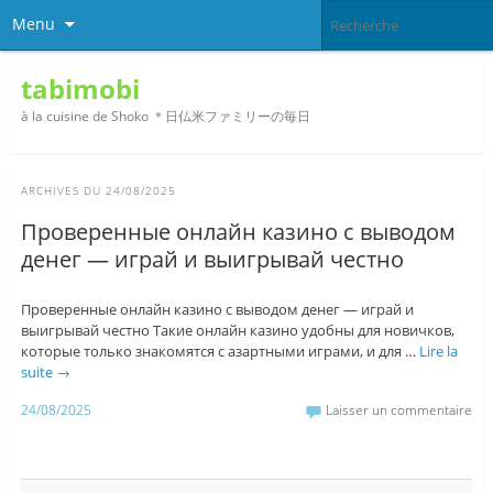
Menu
tabimobi
à la cuisine de Shoko ＊日仏米ファミリーの毎日
ARCHIVES DU
24/08/2025
Проверенные онлайн казино с выводом
денег — играй и выигрывай честно
Проверенные онлайн казино с выводом денег — играй и
выигрывай честно Такие онлайн казино удобны для новичков,
которые только знакомятся с азартными играми, и для …
Lire la
suite
→
24/08/2025
Laisser un commentaire