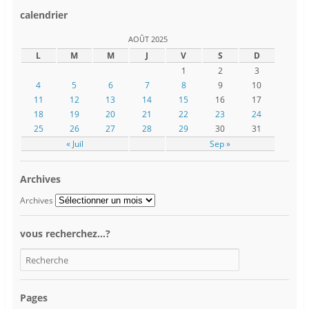
calendrier
AOÛT 2025
L
M
M
J
V
S
D
1
2
3
4
5
6
7
8
9
10
11
12
13
14
15
16
17
18
19
20
21
22
23
24
25
26
27
28
29
30
31
« Juil
Sep »
Archives
Archives
vous recherchez…?
Pages