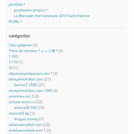
portfolio＊
graduation project＊
La Biennale Internationale 2010 Saint Etienne
Profile＊
catégories
! Без рубрики
(2)
*liste de recettes＊レシピ集*
(2)
1
(92)
1119
(1)
33
(1)
afyonsosyetepazari.com 1
(2)
alizeyeniufuklar.com
(21)
bancorZ 2500
(21)
alizeyeniufuklar.com 1000
(2)
amminex.net 2
(2)
amona-store.ru
(22)
ancorallZ 500
(22)
ancorallZ dp
(1)
dragon money
(1)
ankaratarotfali.com 2
(2)
antalyaerenhali.com 1
(2)