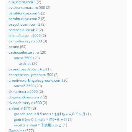
augustent.com 1
(2)
avtobu-samara.ru 500
(2)
bambturkiye.com 1
(2)
bambturkiye.com 2
(2)
besyohocam.com 2
(2)
betspecial.co.uk 2
(2)
bilimufku.com 2000
(2)
camp-hockey.ru 500
(3)
casino
(64)
casinoselector5.ru
(20)
ancor 3500
(20)
articles
(20)
casino_bezdepozit_top
(1)
concrete-equipment.ru 500
(2)
creativeworkingplayground.com
(20)
ancorZ 2500
(20)
dkmarino.ru 2000
(2)
dogakentkres.com 2
(2)
dvinadelivery.ru 500
(2)
enfant 子育て
(3)
grande soeur 8-9 mois＊お姉ちゃん8−9ヶ月
(1)
petit frère 0-6 mois＊弟0−６ヶ月
(1)
recette enfant＊子供用レシピ
(1)
Gambling
(377)