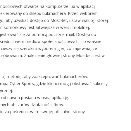
znościowych otwarte na komputerze lub w aplikacji
rzekierowany do sklepu bukmachera. Przed wyborem
o, aby uzyskać dostęp do MostBet, ustaw walutę, której
on komórkowy jest łatwiejsza w wersji mobilnej,
estrować się za pomocą poczty e-mail. Dostęp do
średnictwem mediów społecznościowych. To właśnie
 cieszy się szerokim wyborem gier, co zapewnia, że
róbowania. Znalezienie głównej strony Mostbet jest w
ra tę metodę, aby zaakceptować bukmacherów.
upa Cyber Sports, gdzie klienci mogą obstawiać sukcesy
ycznej.
, od dawna posiada własną aplikację.
nych obszarów działalności firmy.
e za pośrednictwem swojej oficjalnej strony