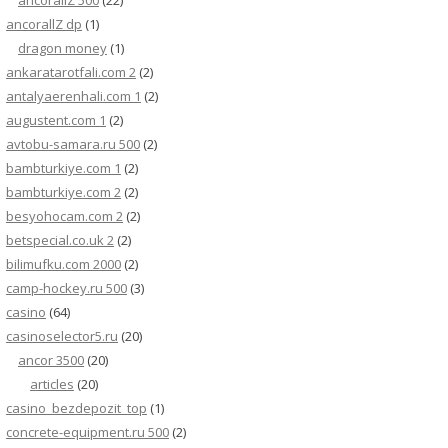
ancorallZ 500
(22)
ancorallZ dp
(1)
dragon money
(1)
ankaratarotfali.com 2
(2)
antalyaerenhali.com 1
(2)
augustent.com 1
(2)
avtobu-samara.ru 500
(2)
bambturkiye.com 1
(2)
bambturkiye.com 2
(2)
besyohocam.com 2
(2)
betspecial.co.uk 2
(2)
bilimufku.com 2000
(2)
camp-hockey.ru 500
(3)
casino
(64)
casinoselector5.ru
(20)
ancor 3500
(20)
articles
(20)
casino_bezdepozit_top
(1)
concrete-equipment.ru 500
(2)