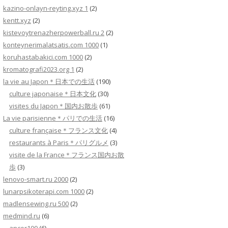
kazino-onlayn-reyting.xyz 1
(2)
kentt.xyz
(2)
kistevoytrenazherpowerball.ru 2
(2)
konteynerimalatsatis.com 1000
(1)
koruhastabakici.com 1000
(2)
kromatografi2023.org 1
(2)
la vie au Japon＊日本での生活
(190)
culture japonaise＊日本文化
(30)
visites du Japon＊国内お散歩
(61)
La vie parisienne＊パリでの生活
(16)
culture française＊フランス文化
(4)
restaurants à Paris＊パリグルメ
(3)
visite de la France＊フランス国内お散
歩
(3)
lenovo-smart.ru 2000
(2)
lunarpsikoterapi.com 1000
(2)
madlensewing.ru 500
(2)
medmind.ru
(6)