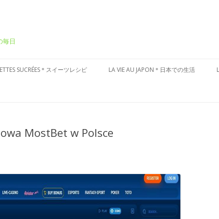
ーの毎日
Aller
au
CETTES SUCRÉES＊スイーツレシピ
LA VIE AU JAPON＊日本での生活
contenu
ÂTEAUX SUCRÉS＊ケーキ
CULTURE JAPONAISE＊日本文化
ESSERT FRAIS＊冷たいデザート
VISITES DU JAPON＊国内お散歩
etowa MostBet w Polsce
ARTES AUX FRUITS＊タルト
ÂTISSERIES À LA JAPONAISES＊和
子風