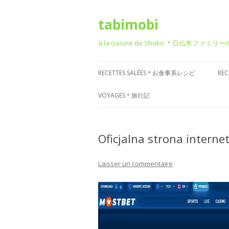
tabimobi
à la cuisine de Shoko ＊日仏米ファミリ
RECETTES SALÉES＊お食事系レシピ
RE
RECETTE DE BENTO＊お弁当
G
VOYAGES＊旅行記
RECETTE JAPONAISE＊和食風
D
VOYAGE EN EUROPE＊ヨーロッパ
旅行
Oficjalna strona intern
RECETTE FRANÇAISE＊フレンチ風
T
VOYAGE EN ASIE＊アジア旅行
RECETTE ITALIENNE＊イタリアン風
P
Laisser un commentaire
菓
VOYAGE EN AMÉRIQUE＊アメリカ
RECETTE CHINOISE＊中華風
旅行
RECETTE CORÉENNE＊韓国風
VOYAGE DANS D’AUTRES PAYS
RECETTE OCCIDENTALE (AUTRES)