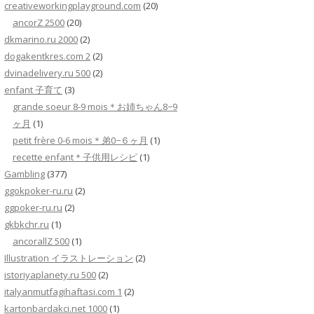
creativeworkingplayground.com
(20)
ancorZ 2500
(20)
dkmarino.ru 2000
(2)
dogakentkres.com 2
(2)
dvinadelivery.ru 500
(2)
enfant 子育て
(3)
grande soeur 8-9 mois＊お姉ちゃん8−9
ヶ月
(1)
petit frère 0-6 mois＊弟0−６ヶ月
(1)
recette enfant＊子供用レシピ
(1)
Gambling
(377)
ggokpoker-ru.ru
(2)
ggpoker-ru.ru
(2)
gkbkchr.ru
(1)
ancorallZ 500
(1)
Illustration イラストレーション
(2)
istoriyaplanety.ru 500
(2)
italyanmutfagihaftasi.com 1
(2)
kartonbardakci.net 1000
(1)