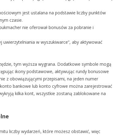
nościowym jest ustalana na podstawie liczby punktów
nym czasie.
bukmacher nie oferował bonusów za pobranie i
j uwierzytelniania w wyszukiwarce”, aby aktywować
w rzędzie, tym wyższa wygrana. Dodatkowe symbole mogą
astępując ikony podstawowe, aktywując rundy bonusowe
nie z obowiązującymi przepisami, na jeden numer
e, konto bankowe lub konto cyfrowe można zarejestrować
 wykryją kilka kont, wszystkie zostaną zablokowane na
lne
mitu liczby wydarzeń, które możesz obstawić, więc