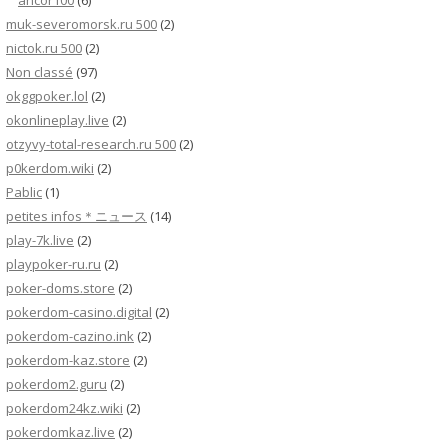
ancor100
(6)
muk-severomorsk.ru 500
(2)
nictok.ru 500
(2)
Non classé
(97)
okggpoker.lol
(2)
okonlineplay.live
(2)
otzyvy-total-research.ru 500
(2)
p0kerdom.wiki
(2)
Pablic
(1)
petites infos＊ニュース
(14)
play-7k.live
(2)
playpoker-ru.ru
(2)
poker-doms.store
(2)
pokerdom-casino.digital
(2)
pokerdom-cazino.ink
(2)
pokerdom-kaz.store
(2)
pokerdom2.guru
(2)
pokerdom24kz.wiki
(2)
pokerdomkaz.live
(2)