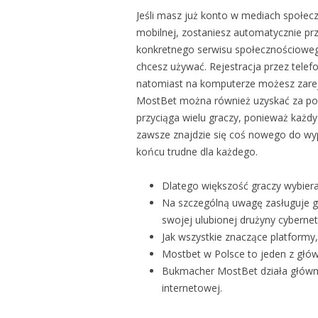
Jeśli masz już konto w mediach społec
mobilnej, zostaniesz automatycznie p
konkretnego serwisu społecznościoweg
chcesz używać. Rejestracja przez telef
natomiast na komputerze możesz zarej
MostBet można również uzyskać za po
przyciąga wielu graczy, ponieważ każdy
zawsze znajdzie się coś nowego do wyp
końcu trudne dla każdego.
Dlatego większość graczy wybie
Na szczególną uwagę zasługuje gr
swojej ulubionej drużyny cybernet
Jak wszystkie znaczące platformy
Mostbet w Polsce to jeden z głów
Bukmacher MostBet działa główni
internetowej.