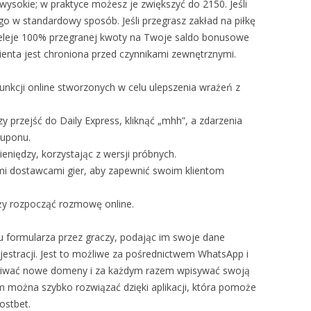
t wysokie; w praktyce możesz je zwiększyć do 2150. Jeśli
o w standardowy sposób. Jeśli przegrasz zakład na piłkę
zeleje 100% przegranej kwoty na Twoje saldo bonusowe
ienta jest chroniona przed czynnikami zewnętrznymi.
unkcji online stworzonych w celu ulepszenia wrażeń z
y przejść do Daily Express, kliknąć „mhh”, a zdarzenia
kuponu.
niędzy, korzystając z wersji próbnych.
mi dostawcami gier, aby zapewnić swoim klientom
ży rozpocząć rozmowę online.
iu formularza przez graczy, podając im swoje dane
jestracji. Jest to możliwe za pośrednictwem WhatsApp i
ukiwać nowe domeny i za każdym razem wpisywać swoją
m można szybko rozwiązać dzięki aplikacji, która pomoże
ostbet.