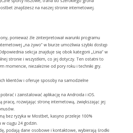
tyczne sporty niszowe, trafia do szerokiego grona
stbet znajdziesz na naszej stronie internetowej.
ony, ponieważ źle zinterpretował warunki programu
nternetowej „na żywo” w biurze umożliwia szybki dostęp
Odpowiednia sekcja znajduje się obok kategorii „Linia” w
nej stronie i wszystkim, co jej dotyczy. Ten ostatni to
 momencie, niezależnie od pory roku i techniki gry.
h klientów i oferuje sposoby na samodzielne
brać i zainstalować aplikację na Androida i iOS.
racę, rozwijając stronę internetową, zwiększając jej
bonusów.
ożną bez ryzyka w Mostbet, kasyno przeleje 100%
 w ciągu 24 godzin.
dę, podają dane osobowe i kontaktowe, wybierają środki