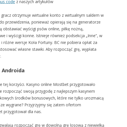
nus code
z naszych artykułów
gracz otrzymuje wirtualne konto z wirtualnym saldem w
do przewidzenia, ponieważ opierają się na generatorze
ą obstawiać wyścigi psów online, piłkę nożną,
 i wyścigi konne. Istnieje również podsekcja „Inne”, w
 i różne wersje Koła Fortuny. BC nie pobiera opłat za
stosować własne stawki. Aby rozpocząć grę, wypłata
.
a Androida
e tej korzyści. Kasyno online Mostbet przygotowało
hce rozpocząć swoją przygodę z najlepszym kasynem
atkowych środków bonusowych, które nie tylko urozmaicą
ksze wygrane? Przyjrzyjmy się zatem ofertom
t przygotował dla nas.
alają rozpocząć grę w dowolną grę losową z niewielką