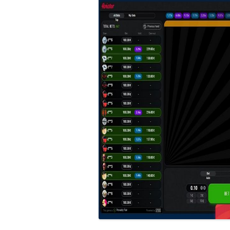
＊欧米風レシピほか
GÂTEAUX SALÉS＊食事ケーキ
ASTUCES CUISINE＊料理のコツ