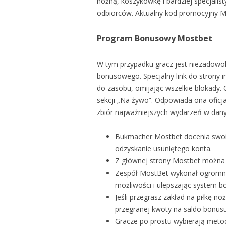
nożną, koszykówkę i bardziej specjalis
odbiorców. Aktualny kod promocyjny Mo
Program Bonusowy Mostbet
W tym przypadku gracz jest niezadowol
bonusowego. Specjalny link do strony i
do zasobu, omijając wszelkie blokady. 
sekcji „Na żywo”. Odpowiada ona oficjal
zbiór najważniejszych wydarzeń w danym
Bukmacher Mostbet docenia swoic
odzyskanie usuniętego konta.
Z głównej strony Mostbet można po
Zespół MostBet wykonał ogromną p
możliwości i ulepszając system 
Jeśli przegrasz zakład na piłkę n
przegranej kwoty na saldo bonusu
Gracze po prostu wybierają meto