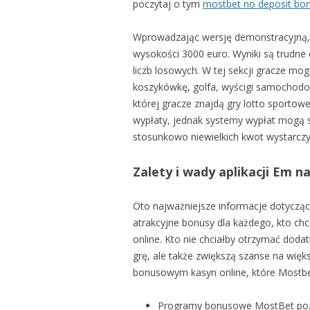
poczytaj o tym
mostbet no deposit bo
Wprowadzając wersję demonstracyjną, 
wysokości 3000 euro. Wyniki są trudne 
liczb losowych. W tej sekcji gracze mog
koszykówkę, golfa, wyścigi samochodowe
której gracze znajdą gry lotto sportowe
wypłaty, jednak systemy wypłat mogą 
stosunkowo niewielkich kwot wystarczy
Zalety i wady aplikacji Em n
Oto najważniejsze informacje dotycząc
atrakcyjne bonusy dla każdego, kto c
online. Kto nie chciałby otrzymać dod
grę, ale także zwiększą szanse na wię
bonusowym kasyn online, które Mostbe
Programy bonusowe MostBet pozw