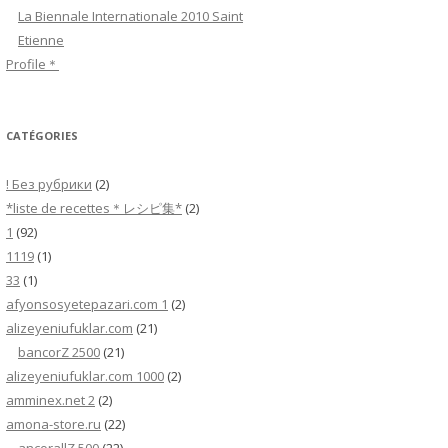
h
La Biennale Internationale 2010 Saint
e
Etienne
r
Profile＊
:
CATÉGORIES
! Без рубрики
(2)
*liste de recettes＊レシピ集*
(2)
1
(92)
1119
(1)
33
(1)
afyonsosyetepazari.com 1
(2)
alizeyeniufuklar.com
(21)
bancorZ 2500
(21)
alizeyeniufuklar.com 1000
(2)
amminex.net 2
(2)
amona-store.ru
(22)