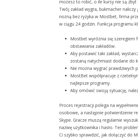
możesz to robić, o ile kursy nie są zby
Twój zakład wygra, bukmacher naliczy g
nożną bez ryzyka w Mostbet, firma pr
w ciągu 24 godzin. Funkcja programu kl
Mostbet wyróżnia się szeregiem f
obstawiania zakładów.
Aby postawić taki zakład, wystarcz
zostaną natychmiast dodane do 
Nie można wygrać prawdziwych pie
MostBet współpracuje z rzetelny
najlepsze programy.
Aby omówić swoją sytuację, nale
Proces rejestracji polega na wypełnien
osobowe, a następnie potwierdzenie re
Skype. Gracze muszą regularnie wysz
nazwę użytkownika i hasło. Ten proble
Ci szybko sprawdzić, jak dołączyć do M