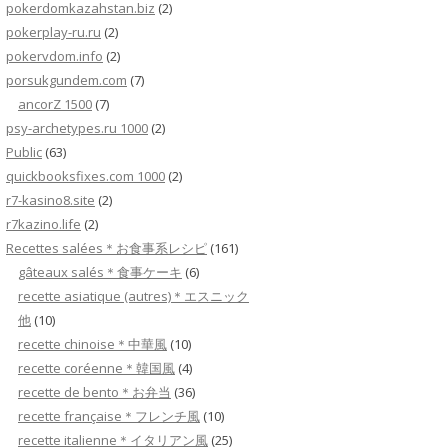
pokerdomkazahstan.biz
(2)
pokerplay-ru.ru
(2)
pokervdom.info
(2)
porsukgundem.com
(7)
ancorZ 1500
(7)
psy-archetypes.ru 1000
(2)
Public
(63)
quickbooksfixes.com 1000
(2)
r7-kasino8.site
(2)
r7kazino.life
(2)
Recettes salées＊お食事系レシピ
(161)
gâteaux salés＊食事ケーキ
(6)
recette asiatique (autres)＊エスニック
他
(10)
recette chinoise＊中華風
(10)
recette coréenne＊韓国風
(4)
recette de bento＊お弁当
(36)
recette française＊フレンチ風
(10)
recette italienne＊イタリアン風
(25)