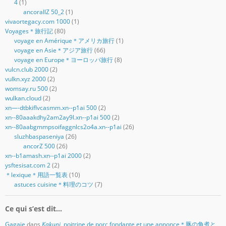
4
(1)
ancorallZ 50_2
(1)
vivaortegacy.com 1000
(1)
Voyages＊旅行記
(80)
voyage en Amérique＊アメリカ旅行
(1)
voyage en Asie＊アジア旅行
(66)
voyage en Europe＊ヨーロッパ旅行
(8)
vulcn.club 2000
(2)
vulkn.xyz 2000
(2)
womsay.ru 500
(2)
wulkan.cloud
(2)
xn—-dtbkiflvcasmm.xn--p1ai 500
(2)
xn--80aaakdhy2am2ay9l.xn--p1ai 500
(2)
xn--80aabgmmpsoifaggnlcs2o4a.xn--p1ai
(26)
sluzhbaspaseniya
(26)
ancorZ 500
(26)
xn--b1amash.xn--p1ai 2000
(2)
ysftesisat.com 2
(2)
＊lexique＊用語一覧表
(10)
astuces cuisine＊料理のコツ
(7)
Ce qui s’est dit…
Gagaie
dans
Kakuni
, poitrine de porc fondante et une annonce＊豚の角煮と