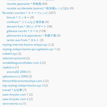
recette japonaise＊和食風
(69)
recette occidentale (autres)＊欧米風レシピほか
(9)
Recettes sucrées＊スイーツレシピ
(207)
biscuit＊クッキー
(9)
confiture＊ジャムなど保存食
(4)
dessert frais＊冷たいデザート
(38)
gâteaux sucrés＊ケーキ
(128)
pâtisseries à la japonaises＊和菓子風
(9)
tartes aux fruits＊タルト
(3)
reyting-internet-kazino-onlayn.xyz 2
(2)
reyting-onlayn-kazino-po-vyplatam.xyz 1
(2)
riobet5.xyz
(2)
selectorcasino.lol
(2)
sondakikaguncelhaber.com 2
(2)
sopkol.ru
(1)
ancorallZ 2000
(1)
spbunesco.ru 2000
(2)
thenorthfacemontturkiye.com 2
(2)
top-reyting-onlayn-kazino.xyz 3
(2)
travail＊お仕事
(7)
uaw-chrysler.com 1
(2)
uaw-chrysler.com 2
(2)
verin-tennis.ru
(1)