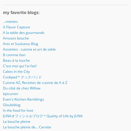
my favorite blogs:
...miettes
A Flavor Capture
A la table des gourmands
Amuses bouche
Anis et Soulueou Blog
Assiettes - cuisine et art de table
B comme bon
Beau à la louche
C'est moi qui l'ai fait!
Cakes in the City
Cookpad＊クックパッド
Cuisine AZ, Recettes de cuisine de A à Z
Du côté de chez Willow
épicurien
Evan's Kitchen Ramblings
Gloubiblog
In the food for love
JUNAオフィシャルブログ＊Quality of Life by JUNA
La bouche pleine
La bouche pleine de... Carotte