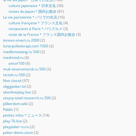
culture japonaise＊日本文化
(30)
visites du Japon＊国内お散歩
(61)
La vie parisienne＊パリでの生活
(16)
culture française＊フランス文化
(4)
restaurants à Paris＊パリグルメ
(3)
visite de la France＊フランス国内お散歩
(3)
lenovo-smart.ru 2000
(2)
lunarpsikoterapi.com 1000
(2)
madlensewing.ru 500
(2)
medmind.ru
(6)
ancor100
(6)
muk-severomorsk.ru 500
(2)
nictok.ru 500
(2)
Non classé
(97)
okggpoker.lol
(2)
okonlineplay.live
(2)
otzyvy-total-research.ru 500
(2)
p0kerdom.wiki
(2)
Pablic
(1)
petites infos＊ニュース
(14)
play-7k.live
(2)
playpoker-ru.ru
(2)
poker-doms.store
(2)