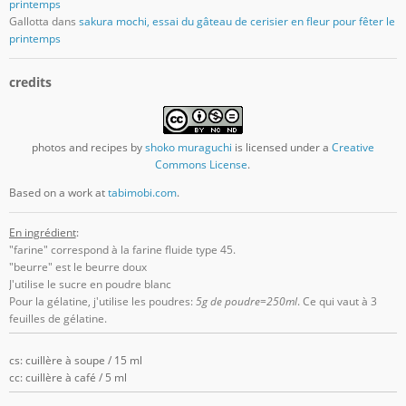
printemps
Gallotta
dans
sakura mochi, essai du gâteau de cerisier en fleur pour fêter le
printemps
credits
photos and recipes
by
shoko muraguchi
is licensed under a
Creative
Commons License
.
Based on a work at
tabimobi.com
.
En ingrédient
:
"farine" correspond à la farine fluide type 45.
"beurre" est le beurre doux
J'utilise le sucre en poudre blanc
Pour la gélatine, j'utilise les poudres:
5g de poudre=250ml
. Ce qui vaut à 3
feuilles de gélatine.
cs: cuillère à soupe / 15 ml
cc: cuillère à café / 5 ml