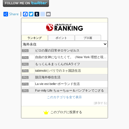
Share
F
T
T
d
E
a
w
u
e
m
c
i
m
l
a
カナダへ留学・移民！ Iacanada オフィシャルブログ
18位
e
t
b
i
i
ゆるゆるリアルフード、デトックス
19位
b
t
l
c
l
o
e
r
i
KaztyのAmerican Life (NY)
20位
ランキング
ポイント
ブロ画
o
r
o
カナダで田舎生活 with バレエ
21位
k
u
s
ピロの屋の日常＠ロサンゼルス
22位
自由の女神になりたくて。（New York 理想と現実ライ…
23位
もっくん＆まっくんのLAライフ
24位
tabimobi | パリでの３ヶ国語生活
25位
脱日海外移住生活
26位
La vie est belle~ポーランド生活
27位
Fur-mily Life ちゅーちゅー＆パンプキンでござる
28位
このカテゴリを全て表示
ハワイと日本のいいトコ取り日記
29位
参加する
LA girl ブログBy Masumi GLITTER …
30位
ChristchurchからMahalo！
31位
このブログに投票する
early spring days
32位