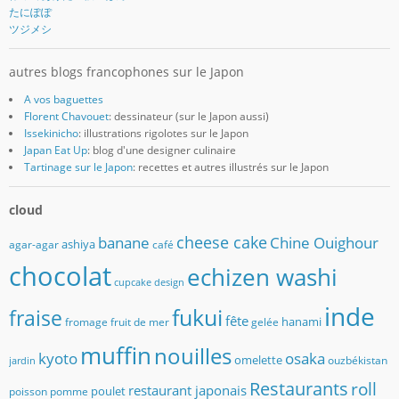
たにぽぽ
ツジメシ
autres blogs francophones sur le Japon
A vos baguettes
Florent Chavouet
: dessinateur (sur le Japon aussi)
Issekinicho
: illustrations rigolotes sur le Japon
Japan Eat Up
: blog d'une designer culinaire
Tartinage sur le Japon
: recettes et autres illustrés sur le Japon
cloud
banane
cheese cake
Chine Ouighour
ashiya
agar-agar
café
chocolat
echizen washi
cupcake
design
inde
fukui
fraise
fête
hanami
fromage
fruit de mer
gelée
muffin
nouilles
kyoto
osaka
omelette
ouzbékistan
jardin
Restaurants
roll
restaurant japonais
poulet
poisson
pomme