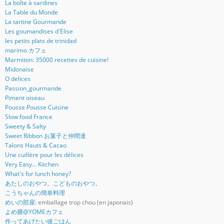
La boîte à sardines
La Table du Monde
La tartine Gourmande
Les goumandises d'Elise
les petits plats de trinidad
marimo カフェ
Marmiton: 35000 recettes de cuisine!
Midonaise
O delices
Passion_gourmande
Piment oiseau
Pousse Pousse Cuisine
Slow food France
Sweety & Salty
Sweet Ribbon お菓子と仲間達
Talons Hauts & Cacao
Une cuillère pour les délices
Very Easy... Kitchen
What's for lunch honey?
あたしのおやつ。こどものおやつ。
こうちゃんの簡単料理
めいの部屋
: emballage trop chou (en japonais)
よめ膳@YOMEカフェ
作ってあげたい彼ごはん