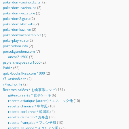
pokerdom-casino.digital
(2)
pokerdom-cazino.ink
(2)
pokerdom-kaz.store
(2)
pokerdom2.guru
(2)
pokerdom24kz.wiki
(2)
pokerdomkaz.live
(2)
pokerdomkazahstan.biz
(2)
pokerplay-ru.ru
(2)
pokervdom.info
(2)
porsukgundem.com
(7)
ancorZ 1500
(7)
psy-archetypes.ru 1000
(2)
Public
(63)
quickbooksfixes.com 1000
(2)
r7-kasino8.site
(2)
r7kazino.life
(2)
Recettes salées＊お食事系レシピ
(161)
gâteaux salés＊食事ケーキ
(6)
recette asiatique (autres)＊エスニック他
(10)
recette chinoise＊中華風
(10)
recette coréenne＊韓国風
(4)
recette de bento＊お弁当
(36)
recette française＊フレンチ風
(10)
recette italienne＊イタリアン風
(25)