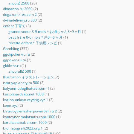
ancorZ 2500
(20)
dkmarino.ru 2000
(2)
dogakentkres.com 2
(2)
dvinadelivery.ru 500
(2)
enfant 子育て
(3)
grande soeur 8-9 mois＊お姉ちゃん8−9ヶ月
(1)
petit frère 0-6 mois＊弟0−６ヶ月
(1)
recette enfant＊子供用レシピ
(1)
Gambling
(377)
ggokpoker-ru.ru
(2)
ggpoker-ru.ru
(2)
gkbkchr.ru
(1)
ancorallZ 500
(1)
Illustration イラストレーション
(2)
istoriyaplanety.ru 500
(2)
italyanmutfagihaftasi.com 1
(2)
kartonbardakci.net 1000
(1)
kazino-onlayn-reyting.xyz 1
(2)
kentt.xyz
(2)
kistevoytrenazherpowerball.ru 2
(2)
konteynerimalatsatis.com 1000
(1)
koruhastabakici.com 1000
(2)
kromatografi2023.org 1
(2)
la vie au Japon＊日本での生活
(190)