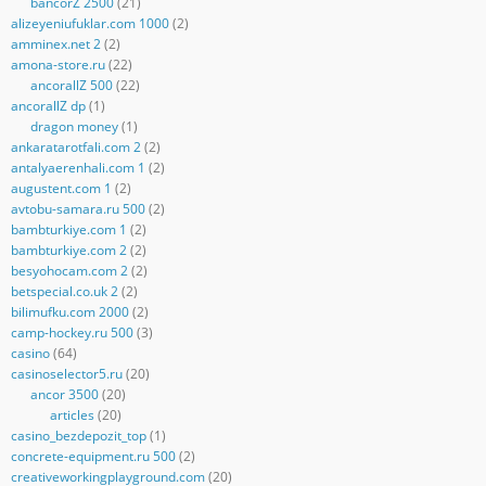
bancorZ 2500
(21)
alizeyeniufuklar.com 1000
(2)
amminex.net 2
(2)
amona-store.ru
(22)
ancorallZ 500
(22)
ancorallZ dp
(1)
dragon money
(1)
ankaratarotfali.com 2
(2)
antalyaerenhali.com 1
(2)
augustent.com 1
(2)
avtobu-samara.ru 500
(2)
bambturkiye.com 1
(2)
bambturkiye.com 2
(2)
besyohocam.com 2
(2)
betspecial.co.uk 2
(2)
bilimufku.com 2000
(2)
camp-hockey.ru 500
(3)
casino
(64)
casinoselector5.ru
(20)
ancor 3500
(20)
articles
(20)
casino_bezdepozit_top
(1)
concrete-equipment.ru 500
(2)
creativeworkingplayground.com
(20)