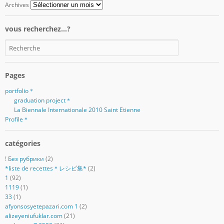
Archives
vous recherchez…?
Pages
portfolio＊
graduation project＊
La Biennale Internationale 2010 Saint Etienne
Profile＊
catégories
! Без рубрики
(2)
*liste de recettes＊レシピ集*
(2)
1
(92)
1119
(1)
33
(1)
afyonsosyetepazari.com 1
(2)
alizeyeniufuklar.com
(21)