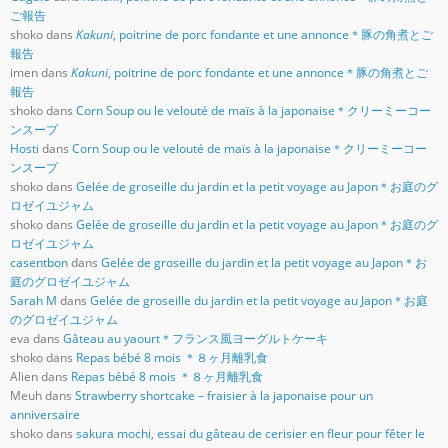
ご報告
shoko
dans
Kakuni
, poitrine de porc fondante et une annonce＊豚の角煮とご
報告
imen
dans
Kakuni
, poitrine de porc fondante et une annonce＊豚の角煮とご
報告
shoko
dans
Corn Soup ou le velouté de maïs à la japonaise＊クリーミーコー
ンスープ
Hosti
dans
Corn Soup ou le velouté de maïs à la japonaise＊クリーミーコー
ンスープ
shoko
dans
Gelée de groseille du jardin et la petit voyage au Japon＊お庭のグ
ロゼイユジャム
shoko
dans
Gelée de groseille du jardin et la petit voyage au Japon＊お庭のグ
ロゼイユジャム
casentbon
dans
Gelée de groseille du jardin et la petit voyage au Japon＊お
庭のグロゼイユジャム
Sarah M
dans
Gelée de groseille du jardin et la petit voyage au Japon＊お庭
のグロゼイユジャム
eva
dans
Gâteau au yaourt＊フランス風ヨーグルトケーキ
shoko
dans
Repas bébé 8 mois ＊８ヶ月離乳食
Alien
dans
Repas bébé 8 mois ＊８ヶ月離乳食
Meuh
dans
Strawberry shortcake – fraisier à la japonaise pour un
anniversaire
shoko
dans
sakura mochi, essai du gâteau de cerisier en fleur pour fêter le