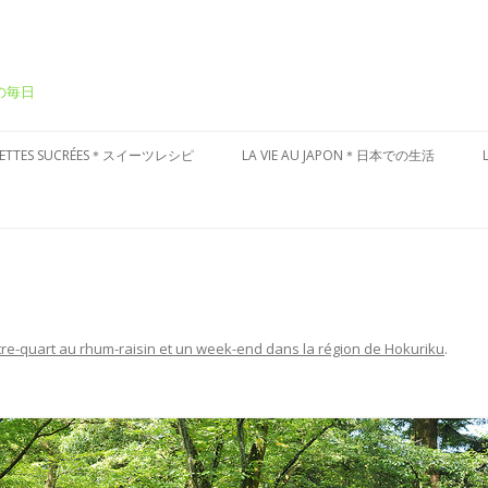
ーの毎日
Aller
au
CETTES SUCRÉES＊スイーツレシピ
LA VIE AU JAPON＊日本での生活
contenu
ÂTEAUX SUCRÉS＊ケーキ
CULTURE JAPONAISE＊日本文化
ESSERT FRAIS＊冷たいデザート
VISITES DU JAPON＊国内お散歩
ARTES AUX FRUITS＊タルト
ÂTISSERIES À LA JAPONAISES＊和
re-quart au rhum-raisin et un week-end dans la région de Hokuriku
.
子風