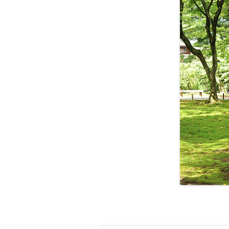
＊欧米風レシピほか
GÂTEAUX SALÉS＊食事ケーキ
ASTUCES CUISINE＊料理のコツ