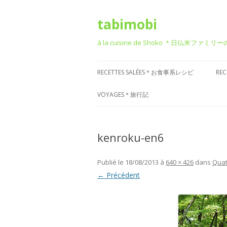
tabimobi
à la cuisine de Shoko ＊日仏米ファミリ
RECETTES SALÉES＊お食事系レシピ
RE
RECETTE DE BENTO＊お弁当
G
VOYAGES＊旅行記
RECETTE JAPONAISE＊和食風
D
VOYAGE EN EUROPE＊ヨーロッパ
旅行
kenroku-en6
RECETTE FRANÇAISE＊フレンチ風
T
VOYAGE EN ASIE＊アジア旅行
RECETTE ITALIENNE＊イタリアン風
P
Publié le
18/08/2013
à
640 × 426
dans
Quat
菓
VOYAGE EN AMÉRIQUE＊アメリカ
← Précédent
RECETTE CHINOISE＊中華風
旅行
RECETTE CORÉENNE＊韓国風
VOYAGE DANS D’AUTRES PAYS
RECETTE OCCIDENTALE (AUTRES)