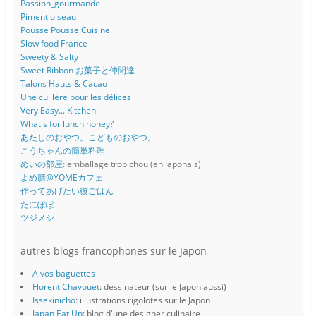
Passion_gourmande
Piment oiseau
Pousse Pousse Cuisine
Slow food France
Sweety & Salty
Sweet Ribbon お菓子と仲間達
Talons Hauts & Cacao
Une cuillère pour les délices
Very Easy... Kitchen
What's for lunch honey?
あたしのおやつ。こどものおやつ。
こうちゃんの簡単料理
めいの部屋
: emballage trop chou (en japonais)
よめ膳@YOMEカフェ
作ってあげたい彼ごはん
たにぽぽ
ツジメシ
autres blogs francophones sur le Japon
A vos baguettes
Florent Chavouet
: dessinateur (sur le Japon aussi)
Issekinicho
: illustrations rigolotes sur le Japon
Japan Eat Up
: blog d'une designer culinaire