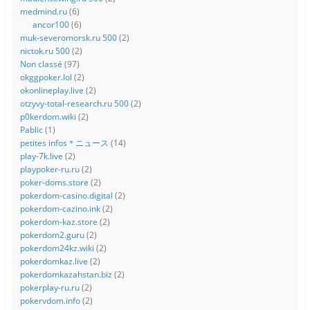
medmind.ru
(6)
ancor100
(6)
muk-severomorsk.ru 500
(2)
nictok.ru 500
(2)
Non classé
(97)
okggpoker.lol
(2)
okonlineplay.live
(2)
otzyvy-total-research.ru 500
(2)
p0kerdom.wiki
(2)
Pablic
(1)
petites infos＊ニュース
(14)
play-7k.live
(2)
playpoker-ru.ru
(2)
poker-doms.store
(2)
pokerdom-casino.digital
(2)
pokerdom-cazino.ink
(2)
pokerdom-kaz.store
(2)
pokerdom2.guru
(2)
pokerdom24kz.wiki
(2)
pokerdomkaz.live
(2)
pokerdomkazahstan.biz
(2)
pokerplay-ru.ru
(2)
pokervdom.info
(2)