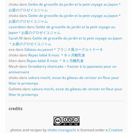
shoko
dans
Gelée de groseille du jardin et la petit voyage au Japon＊
お庭のグロゼイユジャム
shoko
dans
Gelée de groseille du jardin et la petit voyage au Japon＊
お庭のグロゼイユジャム
casentbon
dans
Gelée de groseille du jardin et la petit voyage au
Japon＊お庭のグロゼイユジャム
Sarah M
dans
Gelée de groseille du jardin et la petit voyage au Japon
＊お庭のグロゼイユジャム
eva
dans
Gâteau au yaourt＊フランス風ヨーグルトケーキ
shoko
dans
Repas bébé 8 mois ＊８ヶ月離乳食
Alien
dans
Repas bébé 8 mois ＊８ヶ月離乳食
Meuh
dans
Strawberry shortcake – fraisier à la japonaise pour un
anniversaire
shoko
dans
sakura mochi, essai du gâteau de cerisier en fleur pour
fêter le printemps
Gallotta
dans
sakura mochi, essai du gâteau de cerisier en fleur pour
fêter le printemps
credits
photos and recipes
by
shoko muraguchi
is licensed under a
Creative