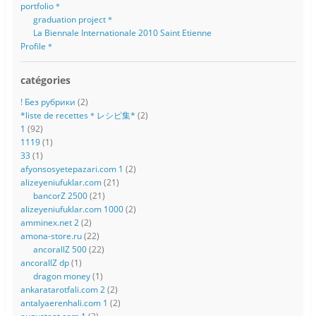
portfolio＊
graduation project＊
La Biennale Internationale 2010 Saint Etienne
Profile＊
catégories
! Без рубрики
(2)
*liste de recettes＊レシピ集*
(2)
1
(92)
1119
(1)
33
(1)
afyonsosyetepazari.com 1
(2)
alizeyeniufuklar.com
(21)
bancorZ 2500
(21)
alizeyeniufuklar.com 1000
(2)
amminex.net 2
(2)
amona-store.ru
(22)
ancorallZ 500
(22)
ancorallZ dp
(1)
dragon money
(1)
ankaratarotfali.com 2
(2)
antalyaerenhali.com 1
(2)