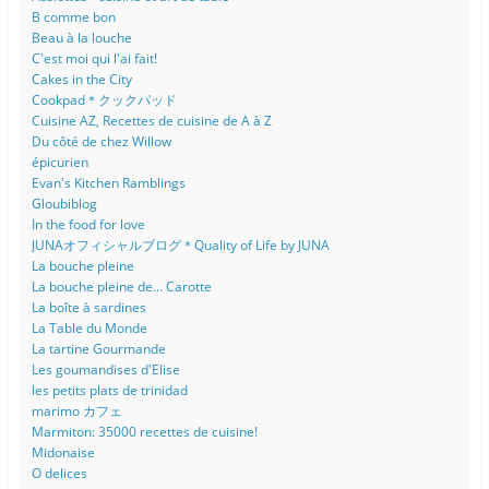
B comme bon
Beau à la louche
C'est moi qui l'ai fait!
Cakes in the City
Cookpad＊クックパッド
Cuisine AZ, Recettes de cuisine de A à Z
Du côté de chez Willow
épicurien
Evan's Kitchen Ramblings
Gloubiblog
In the food for love
JUNAオフィシャルブログ＊Quality of Life by JUNA
La bouche pleine
La bouche pleine de... Carotte
La boîte à sardines
La Table du Monde
La tartine Gourmande
Les goumandises d'Elise
les petits plats de trinidad
marimo カフェ
Marmiton: 35000 recettes de cuisine!
Midonaise
O delices