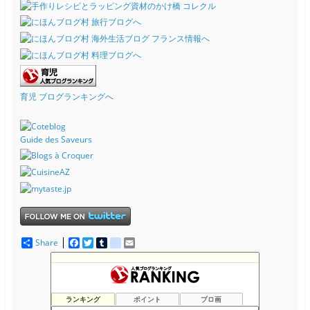
育児 ブログランキングへ
Guide des Saveurs
Share
F
T
T
d
E
a
w
u
e
m
c
i
m
l
a
e
t
b
i
i
b
t
l
c
l
o
e
r
i
ランキング
ポイント
ブロ画
o
r
o