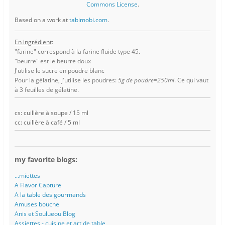
Commons License
.
Based on a work at
tabimobi.com
.
En ingrédient
:
"farine" correspond à la farine fluide type 45.
"beurre" est le beurre doux
J'utilise le sucre en poudre blanc
Pour la gélatine, j'utilise les poudres:
5g de poudre=250ml
. Ce qui vaut
à 3 feuilles de gélatine.
cs: cuillère à soupe / 15 ml
cc: cuillère à café / 5 ml
my favorite blogs:
...miettes
A Flavor Capture
A la table des gourmands
Amuses bouche
Anis et Soulueou Blog
Assiettes - cuisine et art de table