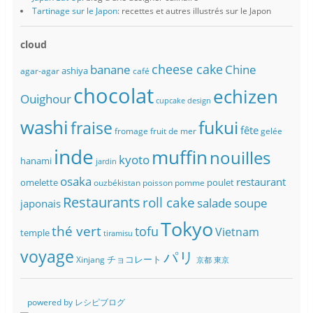
Tartinage sur le Japon
: recettes et autres illustrés sur le Japon
cloud
banane
cheese cake
Chine
ashiya
agar-agar
café
chocolat
echizen
Ouighour
cupcake
design
washi
fukui
fraise
fête
fromage
fruit de mer
gelée
inde
muffin
nouilles
kyoto
hanami
jardin
osaka
restaurant
omelette
poulet
ouzbékistan
poisson
pomme
Restaurants
roll cake
soupe
salade
japonais
Tokyo
thé vert
tofu
Vietnam
temple
tiramisu
voyage
パリ
チョコレート
Xinjang
京都
東京
powered by レシピブログ