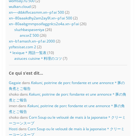
womsay.ru 500
(2)
wulkan.cloud
(2)
xn—-dtbkiflvcasmm.xn--p1ai 500
(2)
xn--80aaakdhy2am2ay9l.xn--p1ai 500
(2)
xn--80aabgmmpsoifaggnlcs2o4a.xn--p1ai
(26)
sluzhbaspaseniya
(26)
ancorZ 500
(26)
xn--b1amash.xn--p1ai 2000
(2)
ysftesisat.com 2
(2)
＊lexique＊用語一覧表
(10)
astuces cuisine＊料理のコツ
(7)
Ce qui s’est dit…
Gagaie
dans
Kakuni
, poitrine de porc fondante et une annonce＊豚の
角煮とご報告
shoko
dans
Kakuni
, poitrine de porc fondante et une annonce＊豚の角
煮とご報告
imen
dans
Kakuni
, poitrine de porc fondante et une annonce＊豚の角
煮とご報告
shoko
dans
Corn Soup ou le velouté de maïs à la japonaise＊クリーミ
ーコーンスープ
Hosti
dans
Corn Soup ou le velouté de maïs à la japonaise＊クリーミ
ーコーンスープ