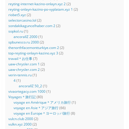
reyting-internet-kazino-onlayn.xyz 2
(2)
reyting-onlayn-kazino-po-vyplatam.xyz 1
(2)
riobet5.xyz
(2)
selectorcasino.lol
(2)
sondakikaguncelhaber.com 2
(2)
sopkol.ru
(1)
ancorallZ 2000
(1)
spbunesco.ru 2000
(2)
thenorthfacemontturkiye.com 2
(2)
top-reyting-onlayn-kazino.xyz 3
(2)
travail＊お仕事
(7)
uaw-chrysler.com 1
(2)
uaw-chrysler.com 2
(2)
verin-tennis.ru
(1)
4
(1)
ancorallZ 50_2
(1)
vivaortegacy.com 1000
(1)
Voyages＊旅行記
(80)
voyage en Amérique＊アメリカ旅行
(1)
voyage en Asie＊アジア旅行
(66)
voyage en Europe＊ヨーロッパ旅行
(8)
vulcn.club 2000
(2)
vulkn.xyz 2000
(2)