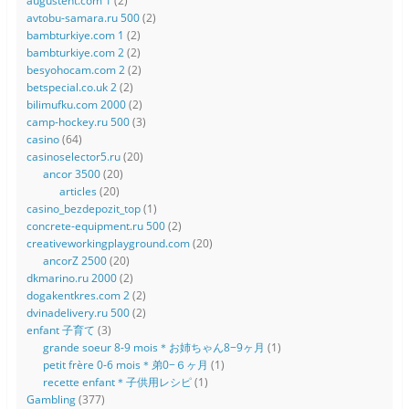
augustent.com 1
(2)
avtobu-samara.ru 500
(2)
bambturkiye.com 1
(2)
bambturkiye.com 2
(2)
besyohocam.com 2
(2)
betspecial.co.uk 2
(2)
bilimufku.com 2000
(2)
camp-hockey.ru 500
(3)
casino
(64)
casinoselector5.ru
(20)
ancor 3500
(20)
articles
(20)
casino_bezdepozit_top
(1)
concrete-equipment.ru 500
(2)
creativeworkingplayground.com
(20)
ancorZ 2500
(20)
dkmarino.ru 2000
(2)
dogakentkres.com 2
(2)
dvinadelivery.ru 500
(2)
enfant 子育て
(3)
grande soeur 8-9 mois＊お姉ちゃん8−9ヶ月
(1)
petit frère 0-6 mois＊弟0−６ヶ月
(1)
recette enfant＊子供用レシピ
(1)
Gambling
(377)