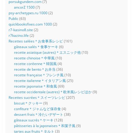
porsukgundem.com
(7)
ancorZ 1500
(7)
psy-archetypes.ru 1000
(2)
Public
(63)
quickbooksfixes.com 1000
(2)
r7-kasino8.site
(2)
r7kazino.life
(2)
Recettes salées＊お食事系レシピ
(161)
gâteaux salés＊食事ケーキ
(6)
recette asiatique (autres)＊エスニック他
(10)
recette chinoise＊中華風
(10)
recette coréenne＊韓国風
(4)
recette de bento＊お弁当
(36)
recette française＊フレンチ風
(10)
recette italienne＊イタリアン風
(25)
recette japonaise＊和食風
(69)
recette occidentale (autres)＊欧米風レシピほか
(9)
Recettes sucrées＊スイーツレシピ
(207)
biscuit＊クッキー
(9)
confiture＊ジャムなど保存食
(4)
dessert frais＊冷たいデザート
(38)
gâteaux sucrés＊ケーキ
(128)
pâtisseries à la japonaises＊和菓子風
(9)
tartes aux fruits＊タルト
(3)