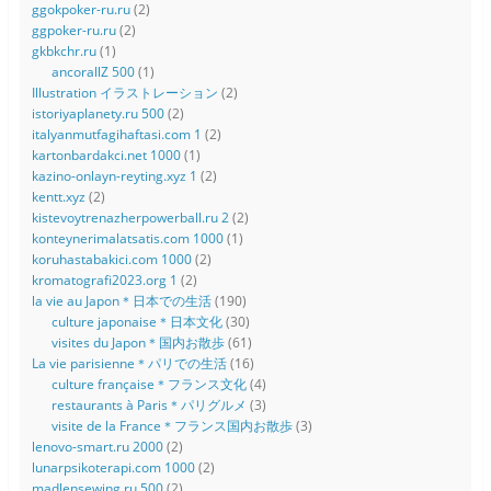
ggokpoker-ru.ru
(2)
ggpoker-ru.ru
(2)
gkbkchr.ru
(1)
ancorallZ 500
(1)
Illustration イラストレーション
(2)
istoriyaplanety.ru 500
(2)
italyanmutfagihaftasi.com 1
(2)
kartonbardakci.net 1000
(1)
kazino-onlayn-reyting.xyz 1
(2)
kentt.xyz
(2)
kistevoytrenazherpowerball.ru 2
(2)
konteynerimalatsatis.com 1000
(1)
koruhastabakici.com 1000
(2)
kromatografi2023.org 1
(2)
la vie au Japon＊日本での生活
(190)
culture japonaise＊日本文化
(30)
visites du Japon＊国内お散歩
(61)
La vie parisienne＊パリでの生活
(16)
culture française＊フランス文化
(4)
restaurants à Paris＊パリグルメ
(3)
visite de la France＊フランス国内お散歩
(3)
lenovo-smart.ru 2000
(2)
lunarpsikoterapi.com 1000
(2)
madlensewing.ru 500
(2)