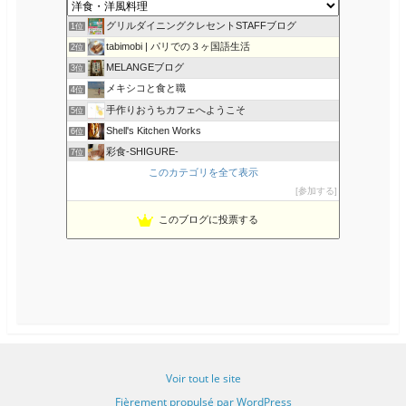
k
u
s
グリルダイニングクレセントSTAFFブログ
1位
tabimobi | パリでの３ヶ国語生活
2位
MELANGEブログ
3位
メキシコと食と職
4位
手作りおうちカフェへようこそ
5位
Shell's Kitchen Works
6位
彩食-SHIGURE-
7位
ku 料理ダイアリー
このカテゴリを全て表示
8位
参加する
NOBの厨房 NOB's Kitchen
9位
アメリカでの牛肉の食べ方・お国柄の紹介
10位
このブログに投票する
カルディGO｜カルディコーヒーファームおすすめ食材や実食レポ
11位
じゃーまんぽてと.com
12位
アメリカ料理が恋しくて。
13位
こだわりたまごのオムライス部
14位
オンラインスペイン語教室アカデミアサラマンカ
15位
Voir tout le site
Fièrement propulsé par WordPress