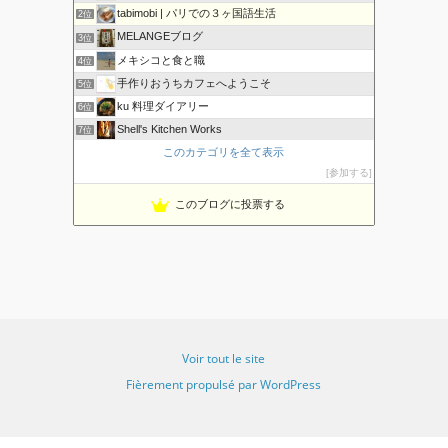
tabimobi | パリでの３ヶ国語生活
2位
MELANGEブログ
3位
メキシコと食と職
4位
手作りおうちカフェへようこそ
5位
ku 料理ダイアリー
6位
Shell's Kitchen Works
7位
彩食-SHIGURE-
このカテゴリを全て表示
8位
参加する
NOBの厨房 NOB's Kitchen
9位
アメリカでの牛肉の食べ方・お国柄の紹介
10位
このブログに投票する
カルディGO｜カルディコーヒーファームおすすめ食材や実食レポ
11位
じゃーまんぽてと.com
12位
アメリカ料理が恋しくて。
13位
こだわりたまごのオムライス部
14位
オンラインスペイン語教室アカデミアサラマンカ
15位
Voir tout le site
Fièrement propulsé par WordPress