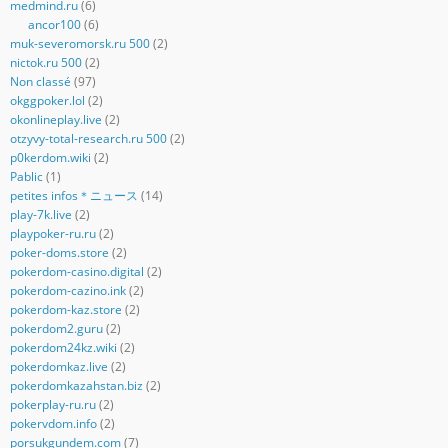
medmind.ru
(6)
ancor100
(6)
muk-severomorsk.ru 500
(2)
nictok.ru 500
(2)
Non classé
(97)
okggpoker.lol
(2)
okonlineplay.live
(2)
otzyvy-total-research.ru 500
(2)
p0kerdom.wiki
(2)
Pablic
(1)
petites infos＊ニュース
(14)
play-7k.live
(2)
playpoker-ru.ru
(2)
poker-doms.store
(2)
pokerdom-casino.digital
(2)
pokerdom-cazino.ink
(2)
pokerdom-kaz.store
(2)
pokerdom2.guru
(2)
pokerdom24kz.wiki
(2)
pokerdomkaz.live
(2)
pokerdomkazahstan.biz
(2)
pokerplay-ru.ru
(2)
pokervdom.info
(2)
porsukgundem.com
(7)