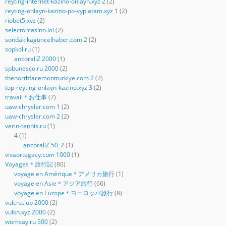
reyting-internet-kazino-onlayn.xyz 2
(2)
reyting-onlayn-kazino-po-vyplatam.xyz 1
(2)
riobet5.xyz
(2)
selectorcasino.lol
(2)
sondakikaguncelhaber.com 2
(2)
sopkol.ru
(1)
ancorallZ 2000
(1)
spbunesco.ru 2000
(2)
thenorthfacemontturkiye.com 2
(2)
top-reyting-onlayn-kazino.xyz 3
(2)
travail＊お仕事
(7)
uaw-chrysler.com 1
(2)
uaw-chrysler.com 2
(2)
verin-tennis.ru
(1)
4
(1)
ancorallZ 50_2
(1)
vivaortegacy.com 1000
(1)
Voyages＊旅行記
(80)
voyage en Amérique＊アメリカ旅行
(1)
voyage en Asie＊アジア旅行
(66)
voyage en Europe＊ヨーロッパ旅行
(8)
vulcn.club 2000
(2)
vulkn.xyz 2000
(2)
womsay.ru 500
(2)