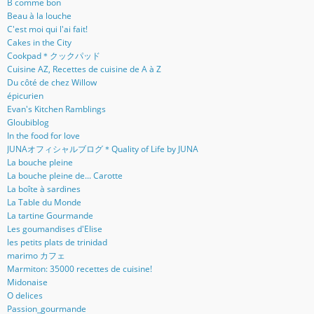
B comme bon
Beau à la louche
C'est moi qui l'ai fait!
Cakes in the City
Cookpad＊クックパッド
Cuisine AZ, Recettes de cuisine de A à Z
Du côté de chez Willow
épicurien
Evan's Kitchen Ramblings
Gloubiblog
In the food for love
JUNAオフィシャルブログ＊Quality of Life by JUNA
La bouche pleine
La bouche pleine de... Carotte
La boîte à sardines
La Table du Monde
La tartine Gourmande
Les goumandises d'Elise
les petits plats de trinidad
marimo カフェ
Marmiton: 35000 recettes de cuisine!
Midonaise
O delices
Passion_gourmande