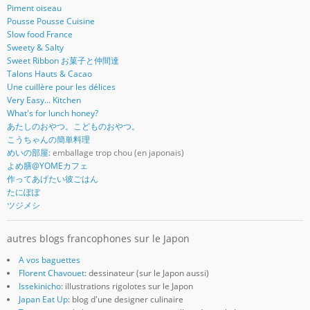
Piment oiseau
Pousse Pousse Cuisine
Slow food France
Sweety & Salty
Sweet Ribbon お菓子と仲間達
Talons Hauts & Cacao
Une cuillère pour les délices
Very Easy... Kitchen
What's for lunch honey?
あたしのおやつ。こどものおやつ。
こうちゃんの簡単料理
めいの部屋
: emballage trop chou (en japonais)
よめ膳@YOMEカフェ
作ってあげたい彼ごはん
たにぽぽ
ツジメシ
autres blogs francophones sur le Japon
A vos baguettes
Florent Chavouet
: dessinateur (sur le Japon aussi)
Issekinicho
: illustrations rigolotes sur le Japon
Japan Eat Up
: blog d'une designer culinaire