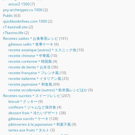
ancorZ 1500
(7)
psy-archetypes.ru 1000
(2)
Public
(63)
quickbooksfixes.com 1000
(2)
r7-kasino8.site
(2)
r7kazino.life
(2)
Recettes salées＊お食事系レシピ
(161)
gâteaux salés＊食事ケーキ
(6)
recette asiatique (autres)＊エスニック他
(10)
recette chinoise＊中華風
(10)
recette coréenne＊韓国風
(4)
recette de bento＊お弁当
(36)
recette française＊フレンチ風
(10)
recette italienne＊イタリアン風
(25)
recette japonaise＊和食風
(69)
recette occidentale (autres)＊欧米風レシピほか
(9)
Recettes sucrées＊スイーツレシピ
(207)
biscuit＊クッキー
(9)
confiture＊ジャムなど保存食
(4)
dessert frais＊冷たいデザート
(38)
gâteaux sucrés＊ケーキ
(128)
pâtisseries à la japonaises＊和菓子風
(9)
tartes aux fruits＊タルト
(3)