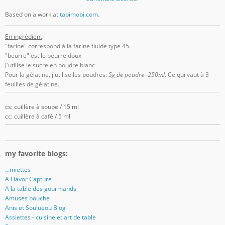
Based on a work at
tabimobi.com
.
En ingrédient
:
"farine" correspond à la farine fluide type 45.
"beurre" est le beurre doux
J'utilise le sucre en poudre blanc
Pour la gélatine, j'utilise les poudres:
5g de poudre=250ml
. Ce qui vaut à 3
feuilles de gélatine.
cs: cuillère à soupe / 15 ml
cc: cuillère à café / 5 ml
my favorite blogs:
...miettes
A Flavor Capture
A la table des gourmands
Amuses bouche
Anis et Soulueou Blog
Assiettes - cuisine et art de table