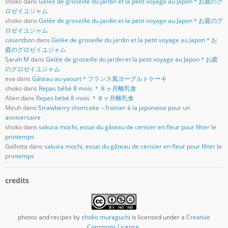
shoko
dans
Gelée de groseille du jardin et la petit voyage au Japon＊お庭のグ
ロゼイユジャム
shoko
dans
Gelée de groseille du jardin et la petit voyage au Japon＊お庭のグ
ロゼイユジャム
casentbon
dans
Gelée de groseille du jardin et la petit voyage au Japon＊お
庭のグロゼイユジャム
Sarah M
dans
Gelée de groseille du jardin et la petit voyage au Japon＊お庭
のグロゼイユジャム
eva
dans
Gâteau au yaourt＊フランス風ヨーグルトケーキ
shoko
dans
Repas bébé 8 mois ＊８ヶ月離乳食
Alien
dans
Repas bébé 8 mois ＊８ヶ月離乳食
Meuh
dans
Strawberry shortcake – fraisier à la japonaise pour un
anniversaire
shoko
dans
sakura mochi, essai du gâteau de cerisier en fleur pour fêter le
printemps
Gallotta
dans
sakura mochi, essai du gâteau de cerisier en fleur pour fêter le
printemps
credits
photos and recipes
by
shoko muraguchi
is licensed under a
Creative
Commons License
.