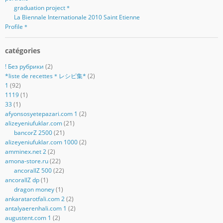
graduation project＊
La Biennale Internationale 2010 Saint Etienne
Profile＊
catégories
! Без рубрики
(2)
*liste de recettes＊レシピ集*
(2)
1
(92)
1119
(1)
33
(1)
afyonsosyetepazari.com 1
(2)
alizeyeniufuklar.com
(21)
bancorZ 2500
(21)
alizeyeniufuklar.com 1000
(2)
amminex.net 2
(2)
amona-store.ru
(22)
ancorallZ 500
(22)
ancorallZ dp
(1)
dragon money
(1)
ankaratarotfali.com 2
(2)
antalyaerenhali.com 1
(2)
augustent.com 1
(2)