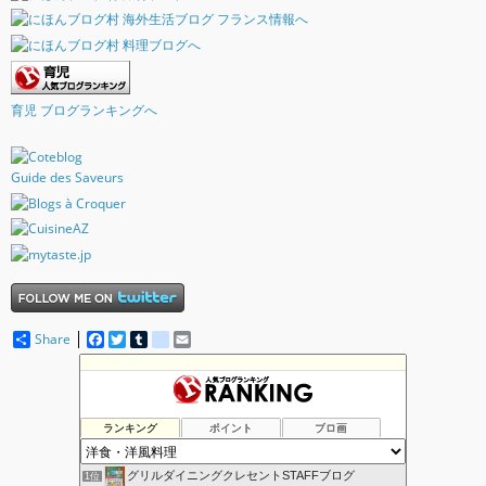
育児 ブログランキングへ
Guide des Saveurs
Share
F
T
T
d
E
a
w
u
e
m
c
i
m
l
a
e
t
b
i
i
b
t
l
c
l
o
e
r
i
ランキング
ポイント
ブロ画
o
r
o
k
u
s
グリルダイニングクレセントSTAFFブログ
1位