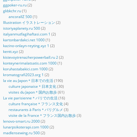
ggpoker-ru.ru
(2)
gkbkchr.ru
(1)
ancorallZ 500
(1)
Illustration イラストレーション
(2)
istoriyaplanety.ru 500
(2)
italyanmutfagihaftasi.com 1
(2)
kartonbardakci.net 1000
(1)
kazino-onlayn-reyting.xyz 1
(2)
kentt.xyz
(2)
kistevoytrenazherpowerball.ru 2
(2)
konteynerimalatsatis.com 1000
(1)
koruhastabakici.com 1000
(2)
kromatografi2023.org 1
(2)
la vie au Japon＊日本での生活
(190)
culture japonaise＊日本文化
(30)
visites du Japon＊国内お散歩
(61)
La vie parisienne＊パリでの生活
(16)
culture française＊フランス文化
(4)
restaurants à Paris＊パリグルメ
(3)
visite de la France＊フランス国内お散歩
(3)
lenovo-smart.ru 2000
(2)
lunarpsikoterapi.com 1000
(2)
madlensewing.ru 500
(2)