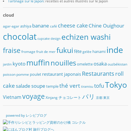
Tartinage sur le Japon
: recettes et autres illustrés sur le Japon
cloud
banane
cheese cake
Chine Ouighour
ashiya
agar-agar
café
chocolat
echizen washi
cupcake
design
inde
fukui
fraise
fête
hanami
fromage
fruit de mer
gelée
muffin
nouilles
kyoto
osaka
omelette
ouzbékistan
jardin
Restaurants
roll
restaurant japonais
poulet
poisson
pomme
Tokyo
cake
thé vert
soupe
tofu
salade
temple
tiramisu
voyage
パリ
Vietnam
チョコレート
Xinjang
京都
東京
powered by レシピブログ