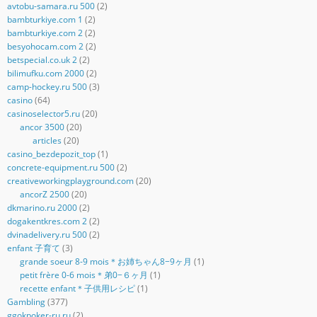
avtobu-samara.ru 500
(2)
bambturkiye.com 1
(2)
bambturkiye.com 2
(2)
besyohocam.com 2
(2)
betspecial.co.uk 2
(2)
bilimufku.com 2000
(2)
camp-hockey.ru 500
(3)
casino
(64)
casinoselector5.ru
(20)
ancor 3500
(20)
articles
(20)
casino_bezdepozit_top
(1)
concrete-equipment.ru 500
(2)
creativeworkingplayground.com
(20)
ancorZ 2500
(20)
dkmarino.ru 2000
(2)
dogakentkres.com 2
(2)
dvinadelivery.ru 500
(2)
enfant 子育て
(3)
grande soeur 8-9 mois＊お姉ちゃん8−9ヶ月
(1)
petit frère 0-6 mois＊弟0−６ヶ月
(1)
recette enfant＊子供用レシピ
(1)
Gambling
(377)
ggokpoker-ru.ru
(2)