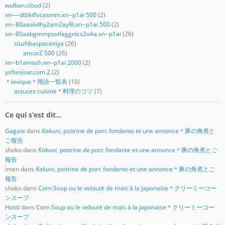
wulkan.cloud
(2)
xn—-dtbkiflvcasmm.xn--p1ai 500
(2)
xn--80aaakdhy2am2ay9l.xn--p1ai 500
(2)
xn--80aabgmmpsoifaggnlcs2o4a.xn--p1ai
(26)
sluzhbaspaseniya
(26)
ancorZ 500
(26)
xn--b1amash.xn--p1ai 2000
(2)
ysftesisat.com 2
(2)
＊lexique＊用語一覧表
(10)
astuces cuisine＊料理のコツ
(7)
Ce qui s’est dit…
Gagaie
dans
Kakuni
, poitrine de porc fondante et une annonce＊豚の角煮と
ご報告
shoko
dans
Kakuni
, poitrine de porc fondante et une annonce＊豚の角煮とご
報告
imen
dans
Kakuni
, poitrine de porc fondante et une annonce＊豚の角煮とご
報告
shoko
dans
Corn Soup ou le velouté de maïs à la japonaise＊クリーミーコー
ンスープ
Hosti
dans
Corn Soup ou le velouté de maïs à la japonaise＊クリーミーコー
ンスープ