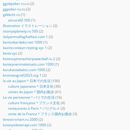
ggokpoker-ru.ru
(2)
ggpoker-ru.ru
(2)
gkbkchr.ru
(1)
ancorallZ 500
(1)
Illustration イラストレーション
(2)
istoriyaplanety.ru 500
(2)
italyanmutfagihaftasi.com 1
(2)
kartonbardakci.net 1000
(1)
kazino-onlayn-reyting.xyz 1
(2)
kentt.xyz
(2)
kistevoytrenazherpowerball.ru 2
(2)
konteynerimalatsatis.com 1000
(1)
koruhastabakici.com 1000
(2)
kromatografi2023.org 1
(2)
la vie au Japon＊日本での生活
(190)
culture japonaise＊日本文化
(30)
visites du Japon＊国内お散歩
(61)
La vie parisienne＊パリでの生活
(16)
culture française＊フランス文化
(4)
restaurants à Paris＊パリグルメ
(3)
visite de la France＊フランス国内お散歩
(3)
lenovo-smart.ru 2000
(2)
lunarpsikoterapi.com 1000
(2)