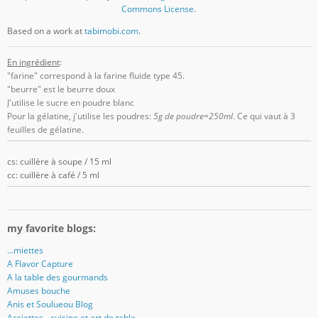
Commons License
.
Based on a work at
tabimobi.com
.
En ingrédient
:
"farine" correspond à la farine fluide type 45.
"beurre" est le beurre doux
J'utilise le sucre en poudre blanc
Pour la gélatine, j'utilise les poudres:
5g de poudre=250ml
. Ce qui vaut à 3
feuilles de gélatine.
cs: cuillère à soupe / 15 ml
cc: cuillère à café / 5 ml
my favorite blogs:
...miettes
A Flavor Capture
A la table des gourmands
Amuses bouche
Anis et Soulueou Blog
Assiettes - cuisine et art de table