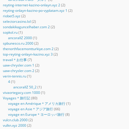
reyting-internet-kazino-onlayn.xyz 2
(2)
reyting-onlayn-kazino-po-vyplatam.xyz 1
(2)
riobet5.xyz
(2)
selectorcasino.lol
(2)
sondakikaguncelhaber.com 2
(2)
sopkol.ru
(1)
ancorallZ 2000
(1)
spbunesco.ru 2000
(2)
thenorthfacemontturkiye.com 2
(2)
top-reyting-onlayn-kazino.xyz 3
(2)
travail＊お仕事
(7)
uaw-chrysler.com 1
(2)
uaw-chrysler.com 2
(2)
verin-tennis.ru
(1)
4
(1)
ancorallZ 50_2
(1)
vivaortegacy.com 1000
(1)
Voyages＊旅行記
(80)
voyage en Amérique＊アメリカ旅行
(1)
voyage en Asie＊アジア旅行
(66)
voyage en Europe＊ヨーロッパ旅行
(8)
vulcn.club 2000
(2)
vulkn.xyz 2000
(2)