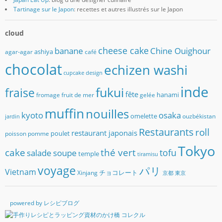
Tartinage sur le Japon
: recettes et autres illustrés sur le Japon
cloud
banane
cheese cake
Chine Ouighour
ashiya
agar-agar
café
chocolat
echizen washi
cupcake
design
inde
fukui
fraise
fête
hanami
fromage
fruit de mer
gelée
muffin
nouilles
kyoto
osaka
omelette
ouzbékistan
jardin
Restaurants
roll
restaurant japonais
poulet
poisson
pomme
Tokyo
cake
thé vert
soupe
tofu
salade
temple
tiramisu
voyage
パリ
Vietnam
チョコレート
Xinjang
京都
東京
powered by レシピブログ