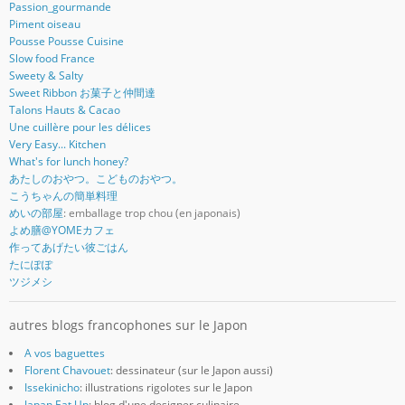
Passion_gourmande
Piment oiseau
Pousse Pousse Cuisine
Slow food France
Sweety & Salty
Sweet Ribbon お菓子と仲間達
Talons Hauts & Cacao
Une cuillère pour les délices
Very Easy... Kitchen
What's for lunch honey?
あたしのおやつ。こどものおやつ。
こうちゃんの簡単料理
めいの部屋
: emballage trop chou (en japonais)
よめ膳@YOMEカフェ
作ってあげたい彼ごはん
たにぽぽ
ツジメシ
autres blogs francophones sur le Japon
A vos baguettes
Florent Chavouet
: dessinateur (sur le Japon aussi)
Issekinicho
: illustrations rigolotes sur le Japon
Japan Eat Up
: blog d'une designer culinaire