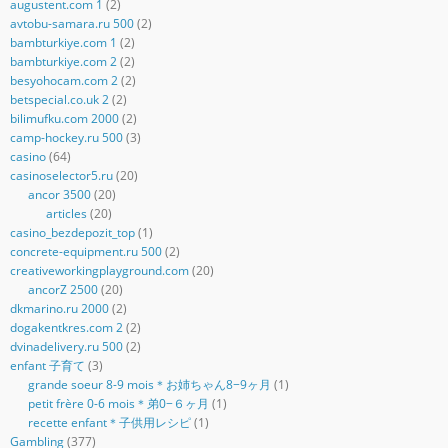
augustent.com 1
(2)
avtobu-samara.ru 500
(2)
bambturkiye.com 1
(2)
bambturkiye.com 2
(2)
besyohocam.com 2
(2)
betspecial.co.uk 2
(2)
bilimufku.com 2000
(2)
camp-hockey.ru 500
(3)
casino
(64)
casinoselector5.ru
(20)
ancor 3500
(20)
articles
(20)
casino_bezdepozit_top
(1)
concrete-equipment.ru 500
(2)
creativeworkingplayground.com
(20)
ancorZ 2500
(20)
dkmarino.ru 2000
(2)
dogakentkres.com 2
(2)
dvinadelivery.ru 500
(2)
enfant 子育て
(3)
grande soeur 8-9 mois＊お姉ちゃん8−9ヶ月
(1)
petit frère 0-6 mois＊弟0−６ヶ月
(1)
recette enfant＊子供用レシピ
(1)
Gambling
(377)