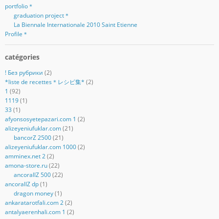
portfolio＊
graduation project＊
La Biennale Internationale 2010 Saint Etienne
Profile＊
catégories
! Без рубрики
(2)
*liste de recettes＊レシピ集*
(2)
1
(92)
1119
(1)
33
(1)
afyonsosyetepazari.com 1
(2)
alizeyeniufuklar.com
(21)
bancorZ 2500
(21)
alizeyeniufuklar.com 1000
(2)
amminex.net 2
(2)
amona-store.ru
(22)
ancorallZ 500
(22)
ancorallZ dp
(1)
dragon money
(1)
ankaratarotfali.com 2
(2)
antalyaerenhali.com 1
(2)