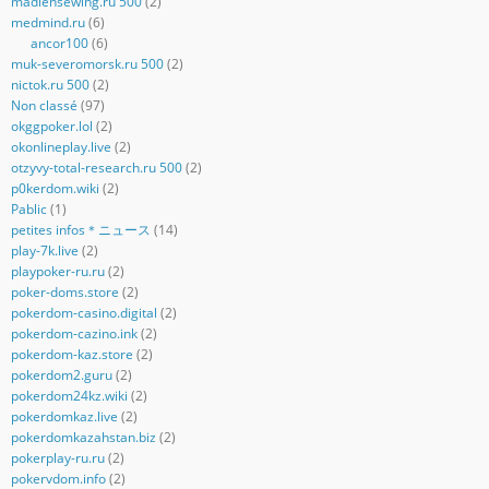
madlensewing.ru 500
(2)
medmind.ru
(6)
ancor100
(6)
muk-severomorsk.ru 500
(2)
nictok.ru 500
(2)
Non classé
(97)
okggpoker.lol
(2)
okonlineplay.live
(2)
otzyvy-total-research.ru 500
(2)
p0kerdom.wiki
(2)
Pablic
(1)
petites infos＊ニュース
(14)
play-7k.live
(2)
playpoker-ru.ru
(2)
poker-doms.store
(2)
pokerdom-casino.digital
(2)
pokerdom-cazino.ink
(2)
pokerdom-kaz.store
(2)
pokerdom2.guru
(2)
pokerdom24kz.wiki
(2)
pokerdomkaz.live
(2)
pokerdomkazahstan.biz
(2)
pokerplay-ru.ru
(2)
pokervdom.info
(2)