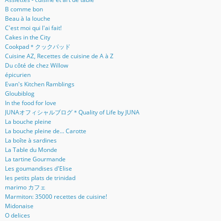
B comme bon
Beau à la louche
C'est moi qui l'ai fait!
Cakes in the City
Cookpad＊クックパッド
Cuisine AZ, Recettes de cuisine de A à Z
Du côté de chez Willow
épicurien
Evan's Kitchen Ramblings
Gloubiblog
In the food for love
JUNAオフィシャルブログ＊Quality of Life by JUNA
La bouche pleine
La bouche pleine de... Carotte
La boîte à sardines
La Table du Monde
La tartine Gourmande
Les goumandises d'Elise
les petits plats de trinidad
marimo カフェ
Marmiton: 35000 recettes de cuisine!
Midonaise
O delices