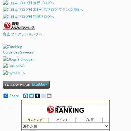
育児 ブログランキングへ
Guide des Saveurs
Share
F
T
T
d
E
a
w
u
e
m
c
i
m
l
a
カナダへ留学・移民！ Iacanada オフィシャルブログ
18位
e
t
b
i
i
ゆるゆるリアルフード、デトックス
19位
b
t
l
c
l
o
e
r
i
ふらんすメモログ
20位
ランキング
ポイント
ブロ画
o
r
o
ピロの屋の日常＠ロサンゼルス
21位
k
u