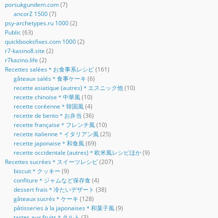
porsukgundem.com
(7)
ancorZ 1500
(7)
psy-archetypes.ru 1000
(2)
Public
(63)
quickbooksfixes.com 1000
(2)
r7-kasino8.site
(2)
r7kazino.life
(2)
Recettes salées＊お食事系レシピ
(161)
gâteaux salés＊食事ケーキ
(6)
recette asiatique (autres)＊エスニック他
(10)
recette chinoise＊中華風
(10)
recette coréenne＊韓国風
(4)
recette de bento＊お弁当
(36)
recette française＊フレンチ風
(10)
recette italienne＊イタリアン風
(25)
recette japonaise＊和食風
(69)
recette occidentale (autres)＊欧米風レシピほか
(9)
Recettes sucrées＊スイーツレシピ
(207)
biscuit＊クッキー
(9)
confiture＊ジャムなど保存食
(4)
dessert frais＊冷たいデザート
(38)
gâteaux sucrés＊ケーキ
(128)
pâtisseries à la japonaises＊和菓子風
(9)
tartes aux fruits＊タルト
(3)