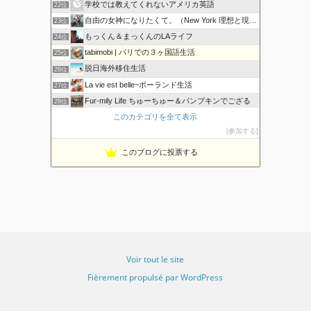
s
学校では教えてくれないアメリカ英語
22位
自由の女神になりたくて。（New York 理想と現実ライ…
23位
もっくん＆まっくんのLAライフ
24位
tabimobi | パリでの３ヶ国語生活
25位
脱日海外移住生活
26位
La vie est belle~ポーランド生活
27位
Fur-mily Life ちゅーちゅー＆パンプキンでござる
28位
このカテゴリを全て表示
ChristchurchからMahalo！
29位
参加する
early spring days
30位
ハワイと日本のいいトコ取り日記
31位
このブログに投票する
LA girl ブログBy Masumi GLITTER …
32位
Voir tout le site
Fièrement propulsé par WordPress