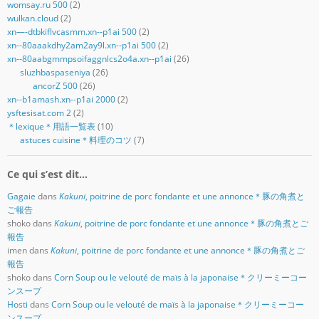
womsay.ru 500
(2)
wulkan.cloud
(2)
xn—-dtbkiflvcasmm.xn--p1ai 500
(2)
xn--80aaakdhy2am2ay9l.xn--p1ai 500
(2)
xn--80aabgmmpsoifaggnlcs2o4a.xn--p1ai
(26)
sluzhbaspaseniya
(26)
ancorZ 500
(26)
xn--b1amash.xn--p1ai 2000
(2)
ysftesisat.com 2
(2)
＊lexique＊用語一覧表
(10)
astuces cuisine＊料理のコツ
(7)
Ce qui s’est dit…
Gagaie
dans
Kakuni
, poitrine de porc fondante et une annonce＊豚の角煮と
ご報告
shoko
dans
Kakuni
, poitrine de porc fondante et une annonce＊豚の角煮とご
報告
imen
dans
Kakuni
, poitrine de porc fondante et une annonce＊豚の角煮とご
報告
shoko
dans
Corn Soup ou le velouté de maïs à la japonaise＊クリーミーコー
ンスープ
Hosti
dans
Corn Soup ou le velouté de maïs à la japonaise＊クリーミーコー
ンスープ