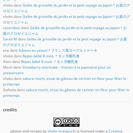
shoko
dans
Gelée de groseille du jardin et la petit voyage au Japon＊お庭のグ
ロゼイユジャム
shoko
dans
Gelée de groseille du jardin et la petit voyage au Japon＊お庭のグ
ロゼイユジャム
casentbon
dans
Gelée de groseille du jardin et la petit voyage au Japon＊お
庭のグロゼイユジャム
Sarah M
dans
Gelée de groseille du jardin et la petit voyage au Japon＊お庭
のグロゼイユジャム
eva
dans
Gâteau au yaourt＊フランス風ヨーグルトケーキ
shoko
dans
Repas bébé 8 mois ＊８ヶ月離乳食
Alien
dans
Repas bébé 8 mois ＊８ヶ月離乳食
Meuh
dans
Strawberry shortcake – fraisier à la japonaise pour un
anniversaire
shoko
dans
sakura mochi, essai du gâteau de cerisier en fleur pour fêter le
printemps
Gallotta
dans
sakura mochi, essai du gâteau de cerisier en fleur pour fêter le
printemps
credits
photos and recipes
by
shoko muraguchi
is licensed under a
Creative