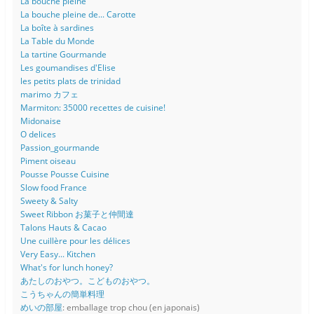
La bouche pleine
La bouche pleine de... Carotte
La boîte à sardines
La Table du Monde
La tartine Gourmande
Les goumandises d'Elise
les petits plats de trinidad
marimo カフェ
Marmiton: 35000 recettes de cuisine!
Midonaise
O delices
Passion_gourmande
Piment oiseau
Pousse Pousse Cuisine
Slow food France
Sweety & Salty
Sweet Ribbon お菓子と仲間達
Talons Hauts & Cacao
Une cuillère pour les délices
Very Easy... Kitchen
What's for lunch honey?
あたしのおやつ。こどものおやつ。
こうちゃんの簡単料理
めいの部屋
: emballage trop chou (en japonais)