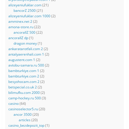
alizeyeniufuklar.com
(21)
bancorZ 2500
(21)
alizeyeniufuklar.com 1000
(2)
amminex.net 2
(2)
amona-store.ru
(22)
ancorallZ 500
(22)
ancorallZ dp
(1)
dragon money
(1)
ankaratarotfali.com 2
(2)
antalyaerenhali.com 1
(2)
augustent.com 1
(2)
avtobu-samara.ru 500
(2)
bambturkiye.com 1
(2)
bambturkiye.com 2
(2)
besyohocam.com 2
(2)
betspecial.co.uk 2
(2)
bilimufku.com 2000
(2)
camp-hockey.ru 500
(3)
casino
(64)
casinoselector5.ru
(20)
ancor 3500
(20)
articles
(20)
casino_bezdepozit_top
(1)