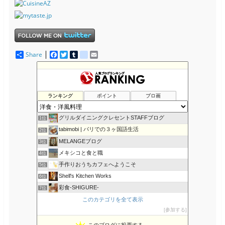
Share
F
T
T
d
E
a
w
u
e
m
c
i
m
l
a
e
t
b
i
i
b
t
l
c
l
o
e
r
i
ランキング
ポイント
ブロ画
o
r
o
k
u
s
グリルダイニングクレセントSTAFFブログ
1位
tabimobi | パリでの３ヶ国語生活
2位
MELANGEブログ
3位
メキシコと食と職
4位
手作りおうちカフェへようこそ
5位
Shell's Kitchen Works
6位
彩食-SHIGURE-
7位
ku 料理ダイアリー
このカテゴリを全て表示
8位
参加する
NOBの厨房 NOB's Kitchen
9位
アメリカでの牛肉の食べ方・お国柄の紹介
10位