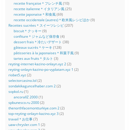
recette française＊フレンチ風
(10)
recette italienne＊イタリアン風
(25)
recette japonaise＊和食風
(69)
recette occidentale (autres)＊欧米風レシピほか
(9)
Recettes sucrées＊スイーツレシピ
(207)
biscuit＊クッキー
(9)
confiture＊ジャムなど保存食
(4)
dessert frais＊冷たいデザート
(38)
gâteaux sucrés＊ケーキ
(128)
pâtisseries à la japonaises＊和菓子風
(9)
tartes aux fruits＊タルト
(3)
reyting-internet-kazino-onlayn.xyz 2
(2)
reyting-onlayn-kazino-po-vyplatam.xyz 1
(2)
riobet5.xyz
(2)
selectorcasino.lol
(2)
sondakikaguncelhaber.com 2
(2)
sopkol.ru
(1)
ancorallZ 2000
(1)
spbunesco.ru 2000
(2)
thenorthfacemontturkiye.com 2
(2)
top-reyting-onlayn-kazino.xyz 3
(2)
travail＊お仕事
(7)
uaw-chrysler.com 1
(2)