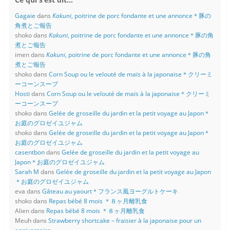
Gagaie
dans
Kakuni
, poitrine de porc fondante et une annonce＊豚の
角煮とご報告
shoko
dans
Kakuni
, poitrine de porc fondante et une annonce＊豚の角
煮とご報告
imen
dans
Kakuni
, poitrine de porc fondante et une annonce＊豚の角
煮とご報告
shoko
dans
Corn Soup ou le velouté de maïs à la japonaise＊クリーミ
ーコーンスープ
Hosti
dans
Corn Soup ou le velouté de maïs à la japonaise＊クリーミ
ーコーンスープ
shoko
dans
Gelée de groseille du jardin et la petit voyage au Japon＊
お庭のグロゼイユジャム
shoko
dans
Gelée de groseille du jardin et la petit voyage au Japon＊
お庭のグロゼイユジャム
casentbon
dans
Gelée de groseille du jardin et la petit voyage au
Japon＊お庭のグロゼイユジャム
Sarah M
dans
Gelée de groseille du jardin et la petit voyage au Japon
＊お庭のグロゼイユジャム
eva
dans
Gâteau au yaourt＊フランス風ヨーグルトケーキ
shoko
dans
Repas bébé 8 mois ＊８ヶ月離乳食
Alien
dans
Repas bébé 8 mois ＊８ヶ月離乳食
Meuh
dans
Strawberry shortcake – fraisier à la japonaise pour un