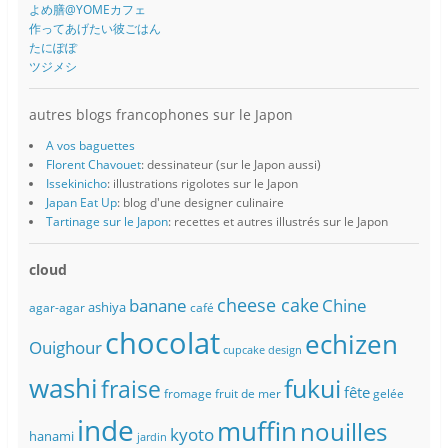
よめ膳@YOMEカフェ
作ってあげたい彼ごはん
たにぽぽ
ツジメシ
autres blogs francophones sur le Japon
A vos baguettes
Florent Chavouet
: dessinateur (sur le Japon aussi)
Issekinicho
: illustrations rigolotes sur le Japon
Japan Eat Up
: blog d'une designer culinaire
Tartinage sur le Japon
: recettes et autres illustrés sur le Japon
cloud
banane
cheese cake
Chine
ashiya
agar-agar
café
chocolat
echizen
Ouighour
cupcake
design
washi
fukui
fraise
fête
fromage
fruit de mer
gelée
inde
muffin
nouilles
kyoto
hanami
jardin