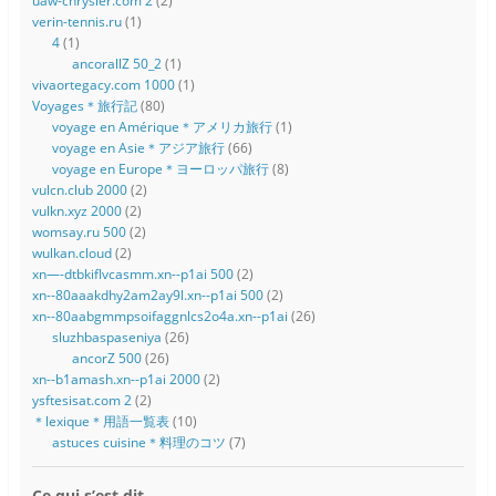
uaw-chrysler.com 2
(2)
verin-tennis.ru
(1)
4
(1)
ancorallZ 50_2
(1)
vivaortegacy.com 1000
(1)
Voyages＊旅行記
(80)
voyage en Amérique＊アメリカ旅行
(1)
voyage en Asie＊アジア旅行
(66)
voyage en Europe＊ヨーロッパ旅行
(8)
vulcn.club 2000
(2)
vulkn.xyz 2000
(2)
womsay.ru 500
(2)
wulkan.cloud
(2)
xn—-dtbkiflvcasmm.xn--p1ai 500
(2)
xn--80aaakdhy2am2ay9l.xn--p1ai 500
(2)
xn--80aabgmmpsoifaggnlcs2o4a.xn--p1ai
(26)
sluzhbaspaseniya
(26)
ancorZ 500
(26)
xn--b1amash.xn--p1ai 2000
(2)
ysftesisat.com 2
(2)
＊lexique＊用語一覧表
(10)
astuces cuisine＊料理のコツ
(7)
Ce qui s’est dit…