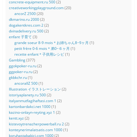
concrete-equipment.ru 500
(2)
creativeworkingplayground.com
(20)
ancorZ 2500
(20)
dkmarino.ru 2000
(2)
dogakentkres.com 2
(2)
dvinadelivery.ru 500
(2)
enfant 子育て
(3)
grande soeur 8-9 mois＊お姉ちゃん8−9ヶ月
(1)
petit frère 0-6 mois＊弟0−６ヶ月
(1)
recette enfant＊子供用レシピ
(1)
Gambling
(377)
ggokpoker-ru.ru
(2)
ggpoker-ru.ru
(2)
gkbkchr.ru
(1)
ancorallZ 500
(1)
Illustration イラストレーション
(2)
istoriyaplanety.ru 500
(2)
italyanmutfagihaftasi.com 1
(2)
kartonbardakci.net 1000
(1)
kazino-onlayn-reyting.xyz 1
(2)
kentt.xyz
(2)
kistevoytrenazherpowerball.ru 2
(2)
konteynerimalatsatis.com 1000
(1)
koruhastabakici.com 1000
(2)