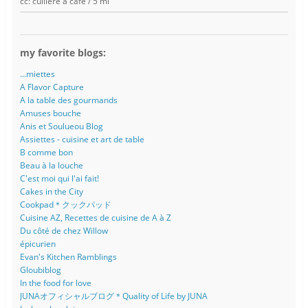
cc: cuillère à café / 5 ml
my favorite blogs:
...miettes
A Flavor Capture
A la table des gourmands
Amuses bouche
Anis et Soulueou Blog
Assiettes - cuisine et art de table
B comme bon
Beau à la louche
C'est moi qui l'ai fait!
Cakes in the City
Cookpad＊クックパッド
Cuisine AZ, Recettes de cuisine de A à Z
Du côté de chez Willow
épicurien
Evan's Kitchen Ramblings
Gloubiblog
In the food for love
JUNAオフィシャルブログ＊Quality of Life by JUNA