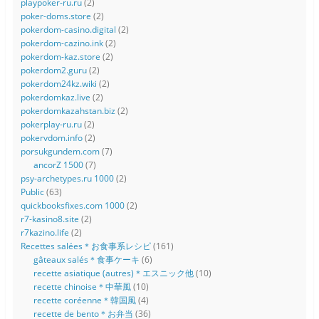
playpoker-ru.ru
(2)
poker-doms.store
(2)
pokerdom-casino.digital
(2)
pokerdom-cazino.ink
(2)
pokerdom-kaz.store
(2)
pokerdom2.guru
(2)
pokerdom24kz.wiki
(2)
pokerdomkaz.live
(2)
pokerdomkazahstan.biz
(2)
pokerplay-ru.ru
(2)
pokervdom.info
(2)
porsukgundem.com
(7)
ancorZ 1500
(7)
psy-archetypes.ru 1000
(2)
Public
(63)
quickbooksfixes.com 1000
(2)
r7-kasino8.site
(2)
r7kazino.life
(2)
Recettes salées＊お食事系レシピ
(161)
gâteaux salés＊食事ケーキ
(6)
recette asiatique (autres)＊エスニック他
(10)
recette chinoise＊中華風
(10)
recette coréenne＊韓国風
(4)
recette de bento＊お弁当
(36)