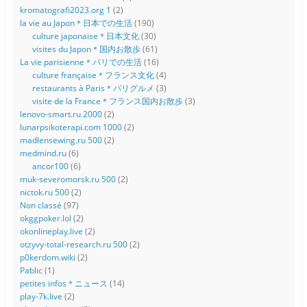
kromatografi2023.org 1
(2)
la vie au Japon＊日本での生活
(190)
culture japonaise＊日本文化
(30)
visites du Japon＊国内お散歩
(61)
La vie parisienne＊パリでの生活
(16)
culture française＊フランス文化
(4)
restaurants à Paris＊パリグルメ
(3)
visite de la France＊フランス国内お散歩
(3)
lenovo-smart.ru 2000
(2)
lunarpsikoterapi.com 1000
(2)
madlensewing.ru 500
(2)
medmind.ru
(6)
ancor100
(6)
muk-severomorsk.ru 500
(2)
nictok.ru 500
(2)
Non classé
(97)
okggpoker.lol
(2)
okonlineplay.live
(2)
otzyvy-total-research.ru 500
(2)
p0kerdom.wiki
(2)
Pablic
(1)
petites infos＊ニュース
(14)
play-7k.live
(2)