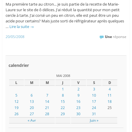
Ma première tarte au citron... je suis partie de la recette de Marie-
Laure sur le site de ô délices. J'ai réduit la quantité pour mon petit
cercle à tarte. J'ai corsé un peu en citron, elle est peut être un peu
acide pour certains? Mais juste sorti de réfrigérateur après quelques
…
Lire la suite
→
20/05/2008
Une
réponse
calendrier
MAI 2008
L
M
M
J
V
S
D
1
2
3
4
5
6
7
8
9
10
11
12
13
14
15
16
17
18
19
20
21
22
23
24
25
26
27
28
29
30
31
« Avr
Juin »