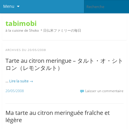
Menu
tabimobi
à la cuisine de Shoko ＊日仏米ファミリーの毎日
ARCHIVES DU
20/05/2008
Tarte au citron meringue – タルト・オ・シト
ロン（レモンタルト）
…
Lire la suite
→
20/05/2008
Laisser un commentaire
Ma tarte au citron meringuée fraîche et
légère