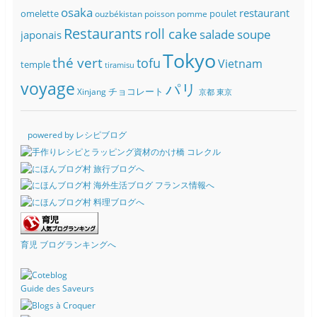
osaka
restaurant
omelette
poulet
ouzbékistan
poisson
pomme
Restaurants
roll cake
soupe
salade
japonais
Tokyo
thé vert
tofu
Vietnam
temple
tiramisu
voyage
パリ
チョコレート
Xinjang
京都
東京
powered by レシピブログ
育児 ブログランキングへ
Guide des Saveurs