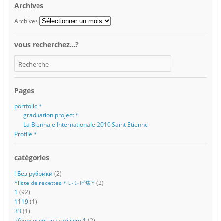
Archives
Archives
vous recherchez…?
Pages
portfolio＊
graduation project＊
La Biennale Internationale 2010 Saint Etienne
Profile＊
catégories
! Без рубрики
(2)
*liste de recettes＊レシピ集*
(2)
1
(92)
1119
(1)
33
(1)
afyonsosyetepazari.com 1
(2)