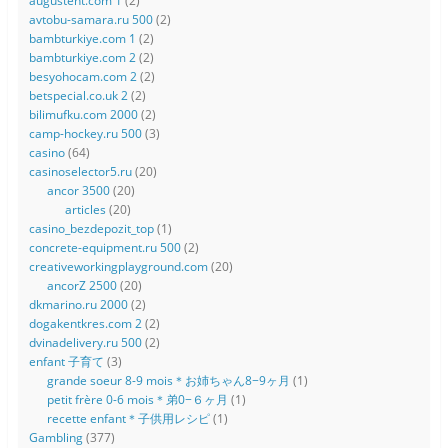
augustent.com 1
(2)
avtobu-samara.ru 500
(2)
bambturkiye.com 1
(2)
bambturkiye.com 2
(2)
besyohocam.com 2
(2)
betspecial.co.uk 2
(2)
bilimufku.com 2000
(2)
camp-hockey.ru 500
(3)
casino
(64)
casinoselector5.ru
(20)
ancor 3500
(20)
articles
(20)
casino_bezdepozit_top
(1)
concrete-equipment.ru 500
(2)
creativeworkingplayground.com
(20)
ancorZ 2500
(20)
dkmarino.ru 2000
(2)
dogakentkres.com 2
(2)
dvinadelivery.ru 500
(2)
enfant 子育て
(3)
grande soeur 8-9 mois＊お姉ちゃん8−9ヶ月
(1)
petit frère 0-6 mois＊弟0−６ヶ月
(1)
recette enfant＊子供用レシピ
(1)
Gambling
(377)