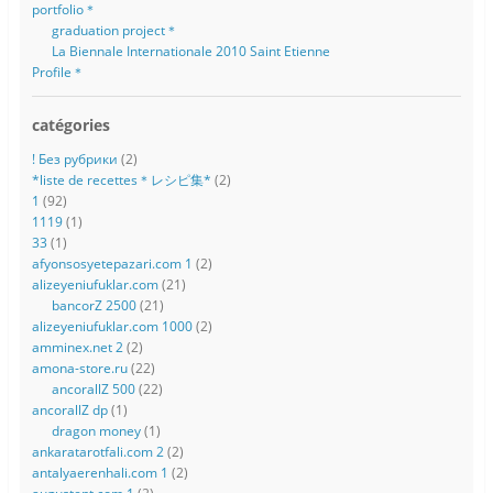
portfolio＊
graduation project＊
La Biennale Internationale 2010 Saint Etienne
Profile＊
catégories
! Без рубрики
(2)
*liste de recettes＊レシピ集*
(2)
1
(92)
1119
(1)
33
(1)
afyonsosyetepazari.com 1
(2)
alizeyeniufuklar.com
(21)
bancorZ 2500
(21)
alizeyeniufuklar.com 1000
(2)
amminex.net 2
(2)
amona-store.ru
(22)
ancorallZ 500
(22)
ancorallZ dp
(1)
dragon money
(1)
ankaratarotfali.com 2
(2)
antalyaerenhali.com 1
(2)