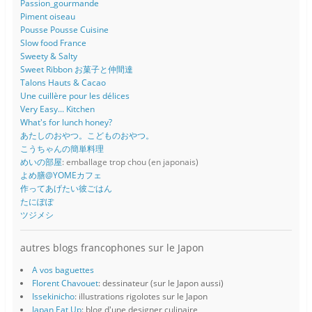
Passion_gourmande
Piment oiseau
Pousse Pousse Cuisine
Slow food France
Sweety & Salty
Sweet Ribbon お菓子と仲間達
Talons Hauts & Cacao
Une cuillère pour les délices
Very Easy... Kitchen
What's for lunch honey?
あたしのおやつ。こどものおやつ。
こうちゃんの簡単料理
めいの部屋
: emballage trop chou (en japonais)
よめ膳@YOMEカフェ
作ってあげたい彼ごはん
たにぽぽ
ツジメシ
autres blogs francophones sur le Japon
A vos baguettes
Florent Chavouet
: dessinateur (sur le Japon aussi)
Issekinicho
: illustrations rigolotes sur le Japon
Japan Eat Up
: blog d'une designer culinaire