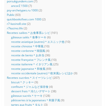
porsukgundem.com
(7)
ancorZ 1500
(7)
psy-archetypes.ru 1000
(2)
Public
(63)
quickbooksfixes.com 1000
(2)
r7-kasino8.site
(2)
r7kazino.life
(2)
Recettes salées＊お食事系レシピ
(161)
gâteaux salés＊食事ケーキ
(6)
recette asiatique (autres)＊エスニック他
(10)
recette chinoise＊中華風
(10)
recette coréenne＊韓国風
(4)
recette de bento＊お弁当
(36)
recette française＊フレンチ風
(10)
recette italienne＊イタリアン風
(25)
recette japonaise＊和食風
(69)
recette occidentale (autres)＊欧米風レシピほか
(9)
Recettes sucrées＊スイーツレシピ
(207)
biscuit＊クッキー
(9)
confiture＊ジャムなど保存食
(4)
dessert frais＊冷たいデザート
(38)
gâteaux sucrés＊ケーキ
(128)
pâtisseries à la japonaises＊和菓子風
(9)
tartes aux fruits＊タルト
(3)