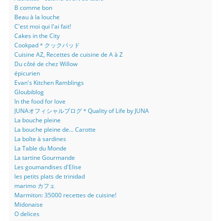
B comme bon
Beau à la louche
C'est moi qui l'ai fait!
Cakes in the City
Cookpad＊クックパッド
Cuisine AZ, Recettes de cuisine de A à Z
Du côté de chez Willow
épicurien
Evan's Kitchen Ramblings
Gloubiblog
In the food for love
JUNAオフィシャルブログ＊Quality of Life by JUNA
La bouche pleine
La bouche pleine de... Carotte
La boîte à sardines
La Table du Monde
La tartine Gourmande
Les goumandises d'Elise
les petits plats de trinidad
marimo カフェ
Marmiton: 35000 recettes de cuisine!
Midonaise
O delices