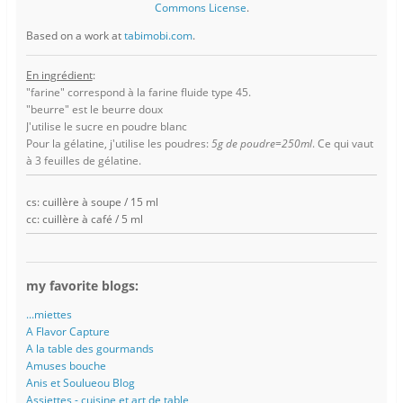
Commons License
.
Based on a work at
tabimobi.com
.
En ingrédient
:
"farine" correspond à la farine fluide type 45.
"beurre" est le beurre doux
J'utilise le sucre en poudre blanc
Pour la gélatine, j'utilise les poudres:
5g de poudre=250ml
. Ce qui vaut
à 3 feuilles de gélatine.
cs: cuillère à soupe / 15 ml
cc: cuillère à café / 5 ml
my favorite blogs:
...miettes
A Flavor Capture
A la table des gourmands
Amuses bouche
Anis et Soulueou Blog
Assiettes - cuisine et art de table