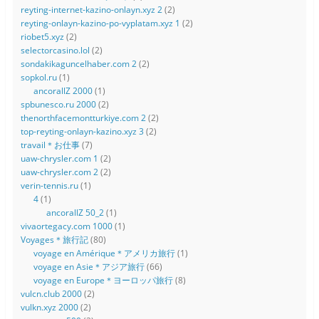
reyting-internet-kazino-onlayn.xyz 2
(2)
reyting-onlayn-kazino-po-vyplatam.xyz 1
(2)
riobet5.xyz
(2)
selectorcasino.lol
(2)
sondakikaguncelhaber.com 2
(2)
sopkol.ru
(1)
ancorallZ 2000
(1)
spbunesco.ru 2000
(2)
thenorthfacemontturkiye.com 2
(2)
top-reyting-onlayn-kazino.xyz 3
(2)
travail＊お仕事
(7)
uaw-chrysler.com 1
(2)
uaw-chrysler.com 2
(2)
verin-tennis.ru
(1)
4
(1)
ancorallZ 50_2
(1)
vivaortegacy.com 1000
(1)
Voyages＊旅行記
(80)
voyage en Amérique＊アメリカ旅行
(1)
voyage en Asie＊アジア旅行
(66)
voyage en Europe＊ヨーロッパ旅行
(8)
vulcn.club 2000
(2)
vulkn.xyz 2000
(2)