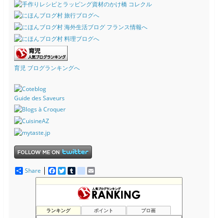
育児 ブログランキングへ
Guide des Saveurs
Share
F
T
T
d
E
a
w
u
e
m
c
i
m
l
a
e
t
b
i
i
b
t
l
c
l
o
e
r
i
ランキング
ポイント
ブロ画
o
r
o