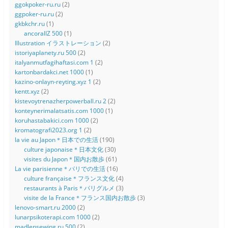
ggokpoker-ru.ru
(2)
ggpoker-ru.ru
(2)
gkbkchr.ru
(1)
ancorallZ 500
(1)
Illustration イラストレーション
(2)
istoriyaplanety.ru 500
(2)
italyanmutfagihaftasi.com 1
(2)
kartonbardakci.net 1000
(1)
kazino-onlayn-reyting.xyz 1
(2)
kentt.xyz
(2)
kistevoytrenazherpowerball.ru 2
(2)
konteynerimalatsatis.com 1000
(1)
koruhastabakici.com 1000
(2)
kromatografi2023.org 1
(2)
la vie au Japon＊日本での生活
(190)
culture japonaise＊日本文化
(30)
visites du Japon＊国内お散歩
(61)
La vie parisienne＊パリでの生活
(16)
culture française＊フランス文化
(4)
restaurants à Paris＊パリグルメ
(3)
visite de la France＊フランス国内お散歩
(3)
lenovo-smart.ru 2000
(2)
lunarpsikoterapi.com 1000
(2)
madlensewing.ru 500
(2)