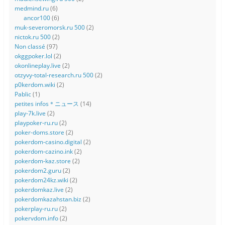
medmind.ru
(6)
ancor100
(6)
muk-severomorsk.ru 500
(2)
nictok.ru 500
(2)
Non classé
(97)
okggpoker.lol
(2)
okonlineplay.live
(2)
otzyvy-total-research.ru 500
(2)
p0kerdom.wiki
(2)
Pablic
(1)
petites infos＊ニュース
(14)
play-7k.live
(2)
playpoker-ru.ru
(2)
poker-doms.store
(2)
pokerdom-casino.digital
(2)
pokerdom-cazino.ink
(2)
pokerdom-kaz.store
(2)
pokerdom2.guru
(2)
pokerdom24kz.wiki
(2)
pokerdomkaz.live
(2)
pokerdomkazahstan.biz
(2)
pokerplay-ru.ru
(2)
pokervdom.info
(2)