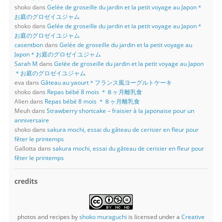
shoko
dans
Gelée de groseille du jardin et la petit voyage au Japon＊
お庭のグロゼイユジャム
shoko
dans
Gelée de groseille du jardin et la petit voyage au Japon＊
お庭のグロゼイユジャム
casentbon
dans
Gelée de groseille du jardin et la petit voyage au
Japon＊お庭のグロゼイユジャム
Sarah M
dans
Gelée de groseille du jardin et la petit voyage au Japon
＊お庭のグロゼイユジャム
eva
dans
Gâteau au yaourt＊フランス風ヨーグルトケーキ
shoko
dans
Repas bébé 8 mois ＊８ヶ月離乳食
Alien
dans
Repas bébé 8 mois ＊８ヶ月離乳食
Meuh
dans
Strawberry shortcake – fraisier à la japonaise pour un
anniversaire
shoko
dans
sakura mochi, essai du gâteau de cerisier en fleur pour
fêter le printemps
Gallotta
dans
sakura mochi, essai du gâteau de cerisier en fleur pour
fêter le printemps
credits
photos and recipes
by
shoko muraguchi
is licensed under a
Creative