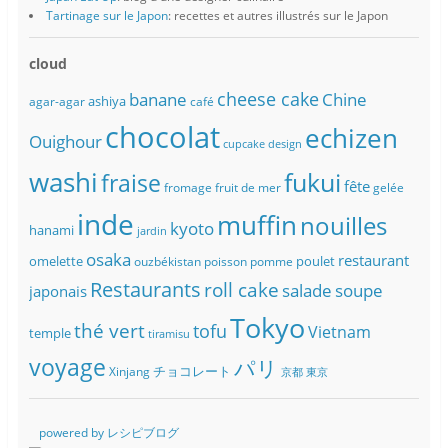
Tartinage sur le Japon
: recettes et autres illustrés sur le Japon
cloud
banane
cheese cake
Chine
ashiya
agar-agar
café
chocolat
echizen
Ouighour
cupcake
design
washi
fukui
fraise
fête
fromage
fruit de mer
gelée
inde
muffin
nouilles
kyoto
hanami
jardin
osaka
restaurant
omelette
poulet
ouzbékistan
poisson
pomme
Restaurants
roll cake
soupe
salade
japonais
Tokyo
thé vert
tofu
Vietnam
temple
tiramisu
voyage
パリ
チョコレート
Xinjang
京都
東京
powered by レシピブログ