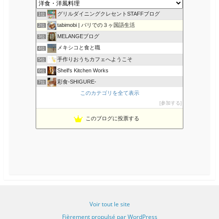
k
u
s
グリルダイニングクレセントSTAFFブログ
1位
tabimobi | パリでの３ヶ国語生活
2位
MELANGEブログ
3位
メキシコと食と職
4位
手作りおうちカフェへようこそ
5位
Shell's Kitchen Works
6位
彩食-SHIGURE-
7位
NOBの厨房 NOB's Kitchen
このカテゴリを全て表示
8位
参加する
ku 料理ダイアリー
9位
アメリカでの牛肉の食べ方・お国柄の紹介
10位
このブログに投票する
カルディGO｜カルディコーヒーファームおすすめ食材や実食レポ
11位
じゃーまんぽてと.com
12位
アメリカ料理が恋しくて。
13位
こだわりたまごのオムライス部
14位
オンラインスペイン語教室アカデミアサラマンカ
15位
Voir tout le site
Fièrement propulsé par WordPress