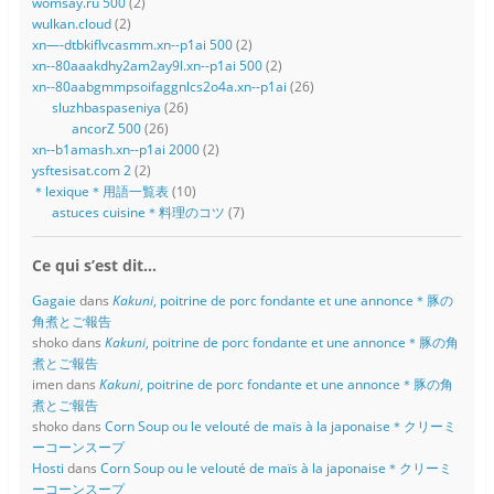
womsay.ru 500
(2)
wulkan.cloud
(2)
xn—-dtbkiflvcasmm.xn--p1ai 500
(2)
xn--80aaakdhy2am2ay9l.xn--p1ai 500
(2)
xn--80aabgmmpsoifaggnlcs2o4a.xn--p1ai
(26)
sluzhbaspaseniya
(26)
ancorZ 500
(26)
xn--b1amash.xn--p1ai 2000
(2)
ysftesisat.com 2
(2)
＊lexique＊用語一覧表
(10)
astuces cuisine＊料理のコツ
(7)
Ce qui s’est dit…
Gagaie
dans
Kakuni
, poitrine de porc fondante et une annonce＊豚の
角煮とご報告
shoko
dans
Kakuni
, poitrine de porc fondante et une annonce＊豚の角
煮とご報告
imen
dans
Kakuni
, poitrine de porc fondante et une annonce＊豚の角
煮とご報告
shoko
dans
Corn Soup ou le velouté de maïs à la japonaise＊クリーミ
ーコーンスープ
Hosti
dans
Corn Soup ou le velouté de maïs à la japonaise＊クリーミ
ーコーンスープ