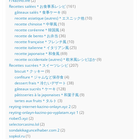
r7kazino.life
(2)
Recettes salées＊お食事系レシピ
(161)
gâteaux salés＊食事ケーキ
(6)
recette asiatique (autres)＊エスニック他
(10)
recette chinoise＊中華風
(10)
recette coréenne＊韓国風
(4)
recette de bento＊お弁当
(36)
recette française＊フレンチ風
(10)
recette italienne＊イタリアン風
(25)
recette japonaise＊和食風
(69)
recette occidentale (autres)＊欧米風レシピほか
(9)
Recettes sucrées＊スイーツレシピ
(207)
biscuit＊クッキー
(9)
confiture＊ジャムなど保存食
(4)
dessert frais＊冷たいデザート
(38)
gâteaux sucrés＊ケーキ
(128)
pâtisseries à la japonaises＊和菓子風
(9)
tartes aux fruits＊タルト
(3)
reyting-internet-kazino-onlayn.xyz 2
(2)
reyting-onlayn-kazino-po-vyplatam.xyz 1
(2)
riobet5.xyz
(2)
selectorcasino.lol
(2)
sondakikaguncelhaber.com 2
(2)
sopkol.ru
(1)