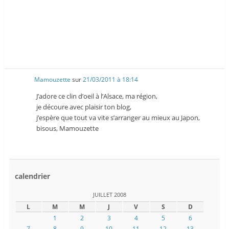
Mamouzette
sur
21/03/2011 à 18:14
J’adore ce clin d’oeil à l’Alsace, ma région,
je découre avec plaisir ton blog,
j’espère que tout va vite s’arranger au mieux au Japon,
bisous, Mamouzette
calendrier
JUILLET 2008
L
M
M
J
V
S
D
1
2
3
4
5
6
7
8
9
10
11
12
13