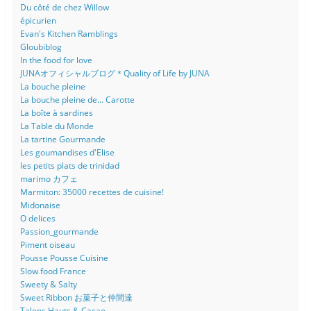
Du côté de chez Willow
épicurien
Evan's Kitchen Ramblings
Gloubiblog
In the food for love
JUNAオフィシャルブログ＊Quality of Life by JUNA
La bouche pleine
La bouche pleine de... Carotte
La boîte à sardines
La Table du Monde
La tartine Gourmande
Les goumandises d'Elise
les petits plats de trinidad
marimo カフェ
Marmiton: 35000 recettes de cuisine!
Midonaise
O delices
Passion_gourmande
Piment oiseau
Pousse Pousse Cuisine
Slow food France
Sweety & Salty
Sweet Ribbon お菓子と仲間達
Talons Hauts & Cacao