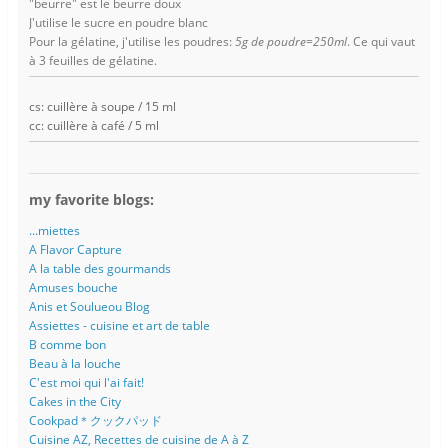
"beurre" est le beurre doux
J'utilise le sucre en poudre blanc
Pour la gélatine, j'utilise les poudres:
5g de poudre=250ml
. Ce qui vaut
à 3 feuilles de gélatine.
cs: cuillère à soupe / 15 ml
cc: cuillère à café / 5 ml
my favorite blogs:
...miettes
A Flavor Capture
A la table des gourmands
Amuses bouche
Anis et Soulueou Blog
Assiettes - cuisine et art de table
B comme bon
Beau à la louche
C'est moi qui l'ai fait!
Cakes in the City
Cookpad＊クックパッド
Cuisine AZ, Recettes de cuisine de A à Z