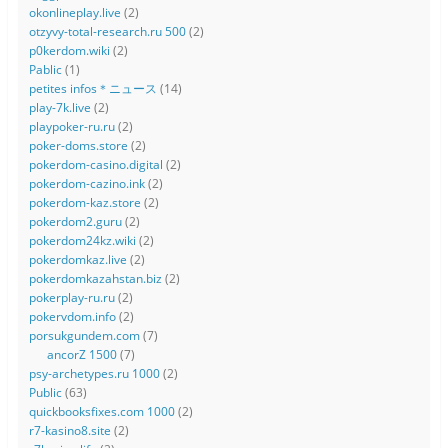
okonlineplay.live
(2)
otzyvy-total-research.ru 500
(2)
p0kerdom.wiki
(2)
Pablic
(1)
petites infos＊ニュース
(14)
play-7k.live
(2)
playpoker-ru.ru
(2)
poker-doms.store
(2)
pokerdom-casino.digital
(2)
pokerdom-cazino.ink
(2)
pokerdom-kaz.store
(2)
pokerdom2.guru
(2)
pokerdom24kz.wiki
(2)
pokerdomkaz.live
(2)
pokerdomkazahstan.biz
(2)
pokerplay-ru.ru
(2)
pokervdom.info
(2)
porsukgundem.com
(7)
ancorZ 1500
(7)
psy-archetypes.ru 1000
(2)
Public
(63)
quickbooksfixes.com 1000
(2)
r7-kasino8.site
(2)