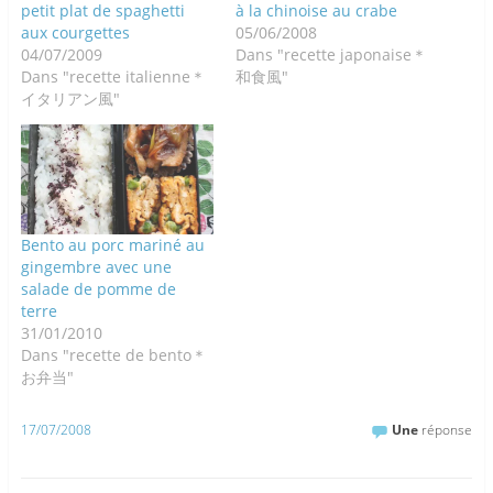
petit plat de spaghetti
à la chinoise au crabe
aux courgettes
05/06/2008
04/07/2009
Dans "recette japonaise＊
Dans "recette italienne＊
和食風"
イタリアン風"
Bento au porc mariné au
gingembre avec une
salade de pomme de
terre
31/01/2010
Dans "recette de bento＊
お弁当"
17/07/2008
Une
réponse