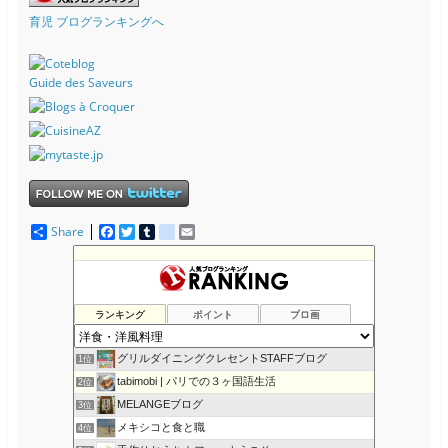
育児 ブログランキングへ
Guide des Saveurs
Share
F
T
T
d
E
a
w
u
e
m
c
i
m
l
a
e
t
b
i
i
b
t
l
c
l
o
e
r
i
ランキング
ポイント
ブロ画
o
r
o
k
u
s
グリルダイニングクレセントSTAFFブログ
1位
tabimobi | パリでの３ヶ国語生活
2位
MELANGEブログ
3位
メキシコと食と職
4位