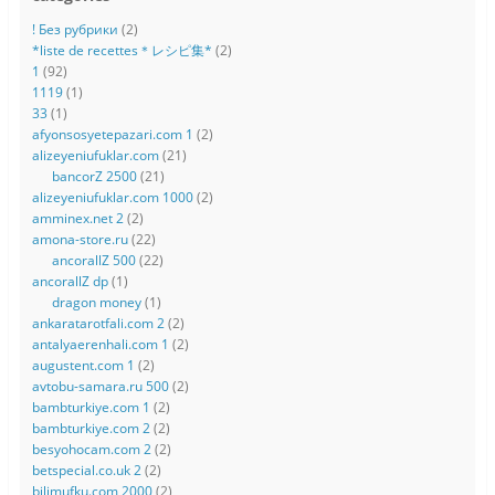
! Без рубрики
(2)
*liste de recettes＊レシピ集*
(2)
1
(92)
1119
(1)
33
(1)
afyonsosyetepazari.com 1
(2)
alizeyeniufuklar.com
(21)
bancorZ 2500
(21)
alizeyeniufuklar.com 1000
(2)
amminex.net 2
(2)
amona-store.ru
(22)
ancorallZ 500
(22)
ancorallZ dp
(1)
dragon money
(1)
ankaratarotfali.com 2
(2)
antalyaerenhali.com 1
(2)
augustent.com 1
(2)
avtobu-samara.ru 500
(2)
bambturkiye.com 1
(2)
bambturkiye.com 2
(2)
besyohocam.com 2
(2)
betspecial.co.uk 2
(2)
bilimufku.com 2000
(2)