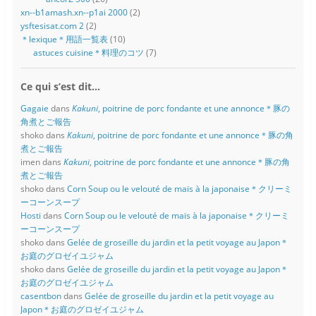
xn--b1amash.xn--p1ai 2000
(2)
ysftesisat.com 2
(2)
＊lexique＊用語一覧表
(10)
astuces cuisine＊料理のコツ
(7)
Ce qui s’est dit…
Gagaie
dans
Kakuni
, poitrine de porc fondante et une annonce＊豚の
角煮とご報告
shoko
dans
Kakuni
, poitrine de porc fondante et une annonce＊豚の角
煮とご報告
imen
dans
Kakuni
, poitrine de porc fondante et une annonce＊豚の角
煮とご報告
shoko
dans
Corn Soup ou le velouté de maïs à la japonaise＊クリーミ
ーコーンスープ
Hosti
dans
Corn Soup ou le velouté de maïs à la japonaise＊クリーミ
ーコーンスープ
shoko
dans
Gelée de groseille du jardin et la petit voyage au Japon＊
お庭のグロゼイユジャム
shoko
dans
Gelée de groseille du jardin et la petit voyage au Japon＊
お庭のグロゼイユジャム
casentbon
dans
Gelée de groseille du jardin et la petit voyage au
Japon＊お庭のグロゼイユジャム