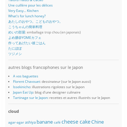
Une cuillère pour les délices
Very Easy... Kitchen
What's for lunch honey?
あたしのおやつ。こどものおやつ。
こうちゃんの簡単料理
めいの部屋
: emballage trop chou (en japonais)
よめ膳@YOMEカフェ
作ってあげたい彼ごはん
たにぽぽ
ツジメシ
autres blogs francophones sur le Japon
A vos baguettes
Florent Chavouet
: dessinateur (sur le Japon aussi)
Issekinicho
: illustrations rigolotes sur le Japon
Japan Eat Up
: blog d'une designer culinaire
Tartinage sur le Japon
: recettes et autres illustrés sur le Japon
cloud
banane
cheese cake
Chine
ashiya
agar-agar
café