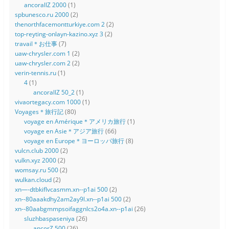
ancorallZ 2000
(1)
spbunesco.ru 2000
(2)
thenorthfacemontturkiye.com 2
(2)
top-reyting-onlayn-kazino.xyz 3
(2)
travail＊お仕事
(7)
uaw-chrysler.com 1
(2)
uaw-chrysler.com 2
(2)
verin-tennis.ru
(1)
4
(1)
ancorallZ 50_2
(1)
vivaortegacy.com 1000
(1)
Voyages＊旅行記
(80)
voyage en Amérique＊アメリカ旅行
(1)
voyage en Asie＊アジア旅行
(66)
voyage en Europe＊ヨーロッパ旅行
(8)
vulcn.club 2000
(2)
vulkn.xyz 2000
(2)
womsay.ru 500
(2)
wulkan.cloud
(2)
xn—-dtbkiflvcasmm.xn--p1ai 500
(2)
xn--80aaakdhy2am2ay9l.xn--p1ai 500
(2)
xn--80aabgmmpsoifaggnlcs2o4a.xn--p1ai
(26)
sluzhbaspaseniya
(26)
ancorZ 500
(26)