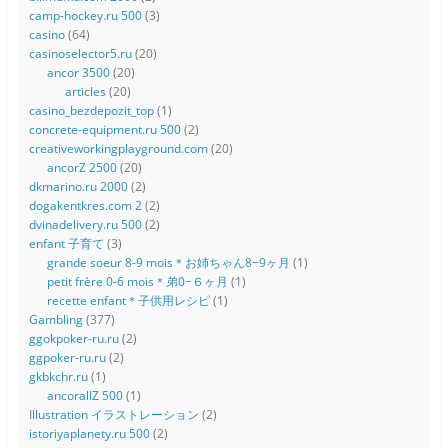
camp-hockey.ru 500
(3)
casino
(64)
casinoselector5.ru
(20)
ancor 3500
(20)
articles
(20)
casino_bezdepozit_top
(1)
concrete-equipment.ru 500
(2)
creativeworkingplayground.com
(20)
ancorZ 2500
(20)
dkmarino.ru 2000
(2)
dogakentkres.com 2
(2)
dvinadelivery.ru 500
(2)
enfant 子育て
(3)
grande soeur 8-9 mois＊お姉ちゃん8−9ヶ月
(1)
petit frère 0-6 mois＊弟0−６ヶ月
(1)
recette enfant＊子供用レシピ
(1)
Gambling
(377)
ggokpoker-ru.ru
(2)
ggpoker-ru.ru
(2)
gkbkchr.ru
(1)
ancorallZ 500
(1)
Illustration イラストレーション
(2)
istoriyaplanety.ru 500
(2)