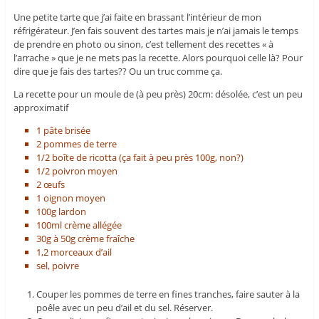
Une petite tarte que j’ai faite en brassant l’intérieur de mon
réfrigérateur. J’en fais souvent des tartes mais je n’ai jamais le temps
de prendre en photo ou sinon, c’est tellement des recettes « à
l’arrache » que je ne mets pas la recette. Alors pourquoi celle là? Pour
dire que je fais des tartes?? Ou un truc comme ça.
La recette pour un moule de (à peu près) 20cm: désolée, c’est un peu
approximatif
1 pâte brisée
2 pommes de terre
1/2 boîte de ricotta (ça fait à peu près 100g, non?)
1/2 poivron moyen
2 œufs
1 oignon moyen
100g lardon
100ml crème allégée
30g à 50g crème fraîche
1,2 morceaux d’ail
sel, poivre
Couper les pommes de terre en fines tranches, faire sauter à la
poêle avec un peu d’ail et du sel. Réserver.