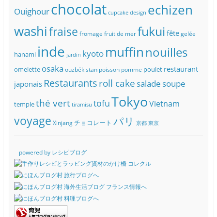
chocolat
echizen
Ouighour
cupcake
design
washi
fukui
fraise
fête
fromage
fruit de mer
gelée
inde
muffin
nouilles
kyoto
hanami
jardin
osaka
restaurant
omelette
poulet
ouzbékistan
poisson
pomme
Restaurants
roll cake
soupe
salade
japonais
Tokyo
thé vert
tofu
Vietnam
temple
tiramisu
voyage
パリ
チョコレート
Xinjang
京都
東京
powered by レシピブログ