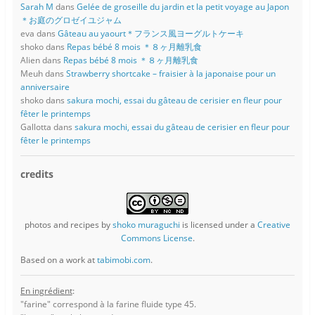
Sarah M
dans
Gelée de groseille du jardin et la petit voyage au Japon
＊お庭のグロゼイユジャム
eva
dans
Gâteau au yaourt＊フランス風ヨーグルトケーキ
shoko
dans
Repas bébé 8 mois ＊８ヶ月離乳食
Alien
dans
Repas bébé 8 mois ＊８ヶ月離乳食
Meuh
dans
Strawberry shortcake – fraisier à la japonaise pour un
anniversaire
shoko
dans
sakura mochi, essai du gâteau de cerisier en fleur pour
fêter le printemps
Gallotta
dans
sakura mochi, essai du gâteau de cerisier en fleur pour
fêter le printemps
credits
photos and recipes
by
shoko muraguchi
is licensed under a
Creative
Commons License
.
Based on a work at
tabimobi.com
.
En ingrédient
:
"farine" correspond à la farine fluide type 45.