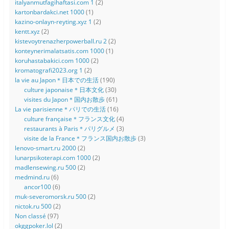
italyanmutfagihaftasi.com 1
(2)
kartonbardakci.net 1000
(1)
kazino-onlayn-reyting.xyz 1
(2)
kentt.xyz
(2)
kistevoytrenazherpowerball.ru 2
(2)
konteynerimalatsatis.com 1000
(1)
koruhastabakici.com 1000
(2)
kromatografi2023.org 1
(2)
la vie au Japon＊日本での生活
(190)
culture japonaise＊日本文化
(30)
visites du Japon＊国内お散歩
(61)
La vie parisienne＊パリでの生活
(16)
culture française＊フランス文化
(4)
restaurants à Paris＊パリグルメ
(3)
visite de la France＊フランス国内お散歩
(3)
lenovo-smart.ru 2000
(2)
lunarpsikoterapi.com 1000
(2)
madlensewing.ru 500
(2)
medmind.ru
(6)
ancor100
(6)
muk-severomorsk.ru 500
(2)
nictok.ru 500
(2)
Non classé
(97)
okggpoker.lol
(2)