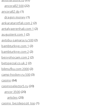
amona-store.ru
(22)
ancorallZ 500
(22)
ancorallZ dp
(1)
dragon money
(1)
ankaratarotfali.com 2
(2)
antalyaerenhali.com 1
(2)
augustent.com 1
(2)
avtobu-samara.ru 500
(2)
bambturkiye.com 1
(2)
bambturkiye.com 2
(2)
besyohocam.com 2
(2)
betspecial.co.uk 2
(2)
bilimufku.com 2000
(2)
camp-hockey.ru 500
(3)
casino
(64)
casinoselector5.ru
(20)
ancor 3500
(20)
articles
(20)
casino_bezdepozit_top
(1)