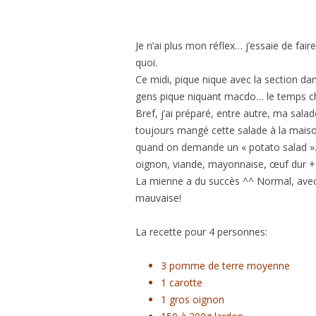
＊欧米風レシピほか
GÂTEAUX SALÉS＊食事ケーキ
Je n’ai plus mon réflex… j’essaie de f
quoi.
ASTUCES CUISINE＊料理のコツ
Ce midi, pique nique avec la section d
gens pique niquant macdo… le temps c
Bref, j’ai préparé, entre autre, ma sala
toujours mangé cette salade à la mais
quand on demande un « potato salad ». 
oignon, viande, mayonnaise, œuf dur
La mienne a du succès ^^ Normal, avec d
mauvaise!
La recette pour 4 personnes:
3 pomme de terre moyenne
1 carotte
1 gros oignon