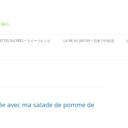
ーの毎日
Aller
au
CETTES SUCRÉES＊スイーツレシピ
LA VIE AU JAPON＊日本での生活
contenu
ÂTEAUX SUCRÉS＊ケーキ
CULTURE JAPONAISE＊日本文化
ESSERT FRAIS＊冷たいデザート
VISITES DU JAPON＊国内お散歩
ARTES AUX FRUITS＊タルト
ÂTISSERIES À LA JAPONAISES＊和
子風
née avec ma salade de pomme de