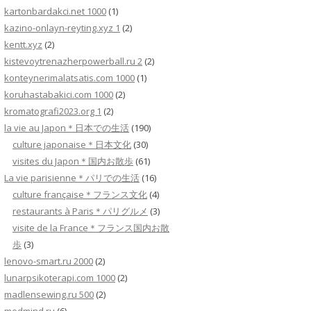
kartonbardakci.net 1000
(1)
kazino-onlayn-reyting.xyz 1
(2)
kentt.xyz
(2)
kistevoytrenazherpowerball.ru 2
(2)
konteynerimalatsatis.com 1000
(1)
koruhastabakici.com 1000
(2)
kromatografi2023.org 1
(2)
la vie au Japon＊日本での生活
(190)
culture japonaise＊日本文化
(30)
visites du Japon＊国内お散歩
(61)
La vie parisienne＊パリでの生活
(16)
culture française＊フランス文化
(4)
restaurants à Paris＊パリグルメ
(3)
visite de la France＊フランス国内お散
歩
(3)
lenovo-smart.ru 2000
(2)
lunarpsikoterapi.com 1000
(2)
madlensewing.ru 500
(2)