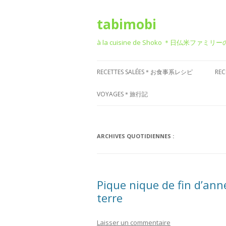
tabimobi
à la cuisine de Shoko ＊日仏米ファミリ
RECETTES SALÉES＊お食事系レシピ
RE
RECETTE DE BENTO＊お弁当
G
VOYAGES＊旅行記
RECETTE JAPONAISE＊和食風
D
VOYAGE EN EUROPE＊ヨーロッパ
旅行
RECETTE FRANÇAISE＊フレンチ風
T
ARCHIVES QUOTIDIENNES :
VOYAGE EN ASIE＊アジア旅行
RECETTE ITALIENNE＊イタリアン風
P
菓
VOYAGE EN AMÉRIQUE＊アメリカ
RECETTE CHINOISE＊中華風
Pique nique de fin d’an
旅行
terre
RECETTE CORÉENNE＊韓国風
VOYAGE DANS D’AUTRES PAYS
RECETTE OCCIDENTALE (AUTRES)
Laisser un commentaire