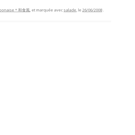
 japonaise＊和食風
, et marquée avec
salade
, le
26/06/2008
.