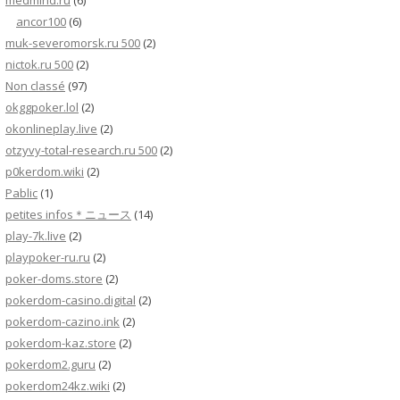
medmind.ru
(6)
ancor100
(6)
muk-severomorsk.ru 500
(2)
nictok.ru 500
(2)
Non classé
(97)
okggpoker.lol
(2)
okonlineplay.live
(2)
otzyvy-total-research.ru 500
(2)
p0kerdom.wiki
(2)
Pablic
(1)
petites infos＊ニュース
(14)
play-7k.live
(2)
playpoker-ru.ru
(2)
poker-doms.store
(2)
pokerdom-casino.digital
(2)
pokerdom-cazino.ink
(2)
pokerdom-kaz.store
(2)
pokerdom2.guru
(2)
pokerdom24kz.wiki
(2)