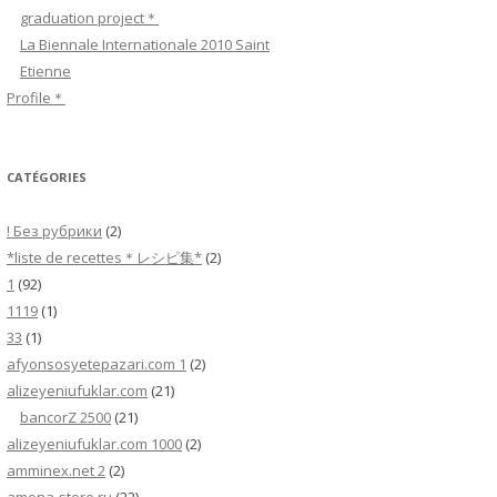
c
graduation project＊
h
La Biennale Internationale 2010 Saint
e
Etienne
r
Profile＊
:
CATÉGORIES
! Без рубрики
(2)
*liste de recettes＊レシピ集*
(2)
1
(92)
1119
(1)
33
(1)
afyonsosyetepazari.com 1
(2)
alizeyeniufuklar.com
(21)
bancorZ 2500
(21)
alizeyeniufuklar.com 1000
(2)
amminex.net 2
(2)