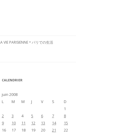
LA VIE PARISIENNE＊パリでの生活
CULTURE FRANÇAISE＊フランス文
化
RESTAURANTS À PARIS＊パリグル
CALENDRIER
メ
VISITE DE LA FRANCE＊フランス国
juin 2008
内お散歩
L
M
M
J
V
S
D
1
2
3
4
5
6
7
8
9
10
11
12
13
14
15
16
17
18
19
20
21
22