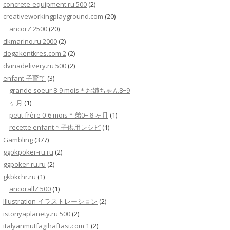
concrete-equipment.ru 500
(2)
creativeworkingplayground.com
(20)
ancorZ 2500
(20)
dkmarino.ru 2000
(2)
dogakentkres.com 2
(2)
dvinadelivery.ru 500
(2)
enfant 子育て
(3)
grande soeur 8-9 mois＊お姉ちゃん8−9
ヶ月
(1)
petit frère 0-6 mois＊弟0−６ヶ月
(1)
recette enfant＊子供用レシピ
(1)
Gambling
(377)
ggokpoker-ru.ru
(2)
ggpoker-ru.ru
(2)
gkbkchr.ru
(1)
ancorallZ 500
(1)
Illustration イラストレーション
(2)
istoriyaplanety.ru 500
(2)
italyanmutfagihaftasi.com 1
(2)