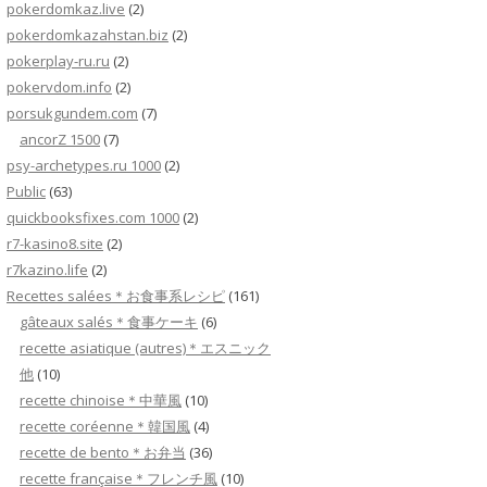
pokerdomkaz.live
(2)
pokerdomkazahstan.biz
(2)
pokerplay-ru.ru
(2)
pokervdom.info
(2)
porsukgundem.com
(7)
ancorZ 1500
(7)
psy-archetypes.ru 1000
(2)
Public
(63)
quickbooksfixes.com 1000
(2)
r7-kasino8.site
(2)
r7kazino.life
(2)
Recettes salées＊お食事系レシピ
(161)
gâteaux salés＊食事ケーキ
(6)
recette asiatique (autres)＊エスニック
他
(10)
recette chinoise＊中華風
(10)
recette coréenne＊韓国風
(4)
recette de bento＊お弁当
(36)
recette française＊フレンチ風
(10)