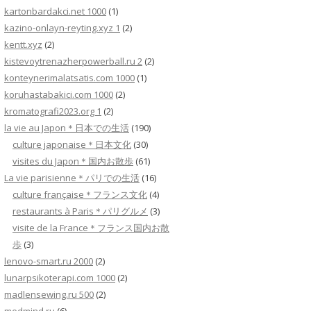
kartonbardakci.net 1000
(1)
kazino-onlayn-reyting.xyz 1
(2)
kentt.xyz
(2)
kistevoytrenazherpowerball.ru 2
(2)
konteynerimalatsatis.com 1000
(1)
koruhastabakici.com 1000
(2)
kromatografi2023.org 1
(2)
la vie au Japon＊日本での生活
(190)
culture japonaise＊日本文化
(30)
visites du Japon＊国内お散歩
(61)
La vie parisienne＊パリでの生活
(16)
culture française＊フランス文化
(4)
restaurants à Paris＊パリグルメ
(3)
visite de la France＊フランス国内お散
歩
(3)
lenovo-smart.ru 2000
(2)
lunarpsikoterapi.com 1000
(2)
madlensewing.ru 500
(2)