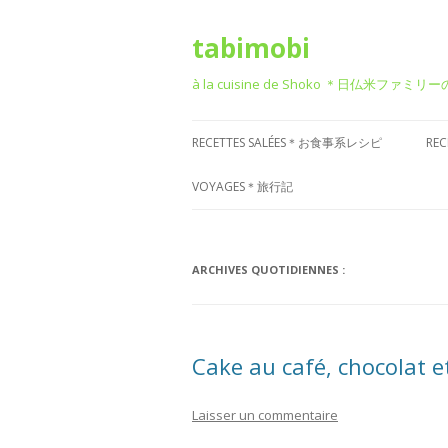
tabimobi
à la cuisine de Shoko ＊日仏米ファミリ
RECETTES SALÉES＊お食事系レシピ
RE
RECETTE DE BENTO＊お弁当
G
VOYAGES＊旅行記
RECETTE JAPONAISE＊和食風
D
VOYAGE EN EUROPE＊ヨーロッパ
旅行
RECETTE FRANÇAISE＊フレンチ風
T
ARCHIVES QUOTIDIENNES :
VOYAGE EN ASIE＊アジア旅行
RECETTE ITALIENNE＊イタリアン風
P
菓
VOYAGE EN AMÉRIQUE＊アメリカ
RECETTE CHINOISE＊中華風
Cake au café, chocolat e
旅行
RECETTE CORÉENNE＊韓国風
VOYAGE DANS D’AUTRES PAYS
Laisser un commentaire
RECETTE OCCIDENTALE (AUTRES)