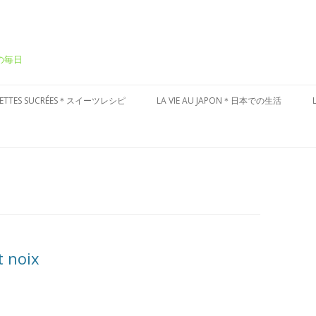
ーの毎日
Aller
au
CETTES SUCRÉES＊スイーツレシピ
LA VIE AU JAPON＊日本での生活
contenu
ÂTEAUX SUCRÉS＊ケーキ
CULTURE JAPONAISE＊日本文化
ESSERT FRAIS＊冷たいデザート
VISITES DU JAPON＊国内お散歩
ARTES AUX FRUITS＊タルト
ÂTISSERIES À LA JAPONAISES＊和
子風
t noix