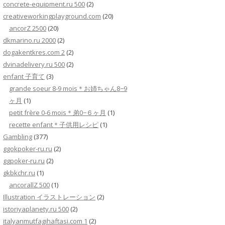
concrete-equipment.ru 500
(2)
creativeworkingplayground.com
(20)
ancorZ 2500
(20)
dkmarino.ru 2000
(2)
dogakentkres.com 2
(2)
dvinadelivery.ru 500
(2)
enfant 子育て
(3)
grande soeur 8-9 mois＊お姉ちゃん8−9
ヶ月
(1)
petit frère 0-6 mois＊弟0−６ヶ月
(1)
recette enfant＊子供用レシピ
(1)
Gambling
(377)
ggokpoker-ru.ru
(2)
ggpoker-ru.ru
(2)
gkbkchr.ru
(1)
ancorallZ 500
(1)
Illustration イラストレーション
(2)
istoriyaplanety.ru 500
(2)
italyanmutfagihaftasi.com 1
(2)