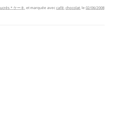
 sucrés＊ケーキ
, et marquée avec
café
,
chocolat
, le
02/06/2008