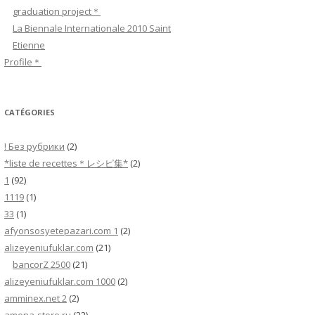
c
graduation project＊
h
La Biennale Internationale 2010 Saint
e
Etienne
r
Profile＊
:
CATÉGORIES
! Без рубрики
(2)
*liste de recettes＊レシピ集*
(2)
1
(92)
1119
(1)
33
(1)
afyonsosyetepazari.com 1
(2)
alizeyeniufuklar.com
(21)
bancorZ 2500
(21)
alizeyeniufuklar.com 1000
(2)
amminex.net 2
(2)