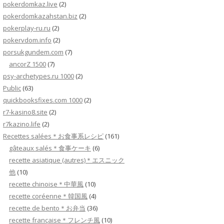
pokerdomkaz.live
(2)
pokerdomkazahstan.biz
(2)
pokerplay-ru.ru
(2)
pokervdom.info
(2)
porsukgundem.com
(7)
ancorZ 1500
(7)
psy-archetypes.ru 1000
(2)
Public
(63)
quickbooksfixes.com 1000
(2)
r7-kasino8.site
(2)
r7kazino.life
(2)
Recettes salées＊お食事系レシピ
(161)
gâteaux salés＊食事ケーキ
(6)
recette asiatique (autres)＊エスニック
他
(10)
recette chinoise＊中華風
(10)
recette coréenne＊韓国風
(4)
recette de bento＊お弁当
(36)
recette française＊フレンチ風
(10)