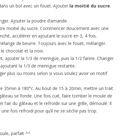
dans un bol avec un fouet. Ajouter
la moitié du sucre
.
nger. Ajouter la poudre d’amande.
autre moitié du sucre. Commencer doucement avec une
chit, accélérer en ajoutant le sucre en 3, 4 fois.
élange de beurre. Toujours avec le fouet, mélanger.
 le chocolat et la noix.
, ajouter la 1/3 de meringue, puis la 1/2 farine. Changer
 ajoutant la 1/3 de meringue restante.
ger plus ou moins selon si vous voulez avoir un motif
e 35min à 180°c. Au bout de 15 à 20min, mettre un trait
gâteau se fonde. Une fois cuit, faire tomber le moule de
’air du gâteau et le refroidir sur une grille, démoulé. Il
 une fois refroidi pour qu’il ne se sèche pas trop.
ule, parfait ^^