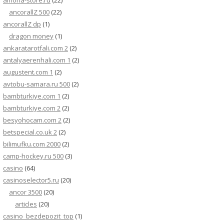
amona-store.ru
(22)
ancorallZ 500
(22)
ancorallZ dp
(1)
dragon money
(1)
ankaratarotfali.com 2
(2)
antalyaerenhali.com 1
(2)
augustent.com 1
(2)
avtobu-samara.ru 500
(2)
bambturkiye.com 1
(2)
bambturkiye.com 2
(2)
besyohocam.com 2
(2)
betspecial.co.uk 2
(2)
bilimufku.com 2000
(2)
camp-hockey.ru 500
(3)
casino
(64)
casinoselector5.ru
(20)
ancor 3500
(20)
articles
(20)
casino_bezdepozit_top
(1)