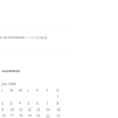
LA VIE PARISIENNE＊パリでの生活
CULTURE FRANÇAISE＊フランス文
化
RESTAURANTS À PARIS＊パリグル
CALENDRIER
メ
VISITE DE LA FRANCE＊フランス国
juin 2008
内お散歩
L
M
M
J
V
S
D
1
2
3
4
5
6
7
8
9
10
11
12
13
14
15
16
17
18
19
20
21
22