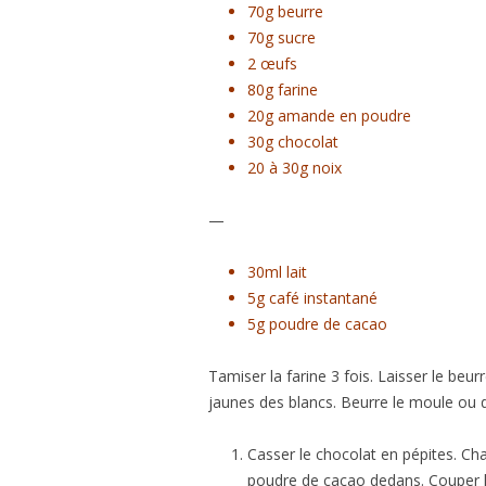
70g beurre
70g sucre
2 œufs
80g farine
20g amande en poudre
30g chocolat
20 à 30g noix
—
30ml lait
5g café instantané
5g poudre de cacao
Tamiser la farine 3 fois. Laisser le beu
jaunes des blancs. Beurre le moule ou d
Casser le chocolat en pépites. Chau
poudre de cacao dedans. Couper l