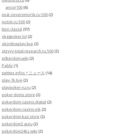
medmind.ru
(6)
ancor100
(6)
muk-severomorsk.ru 500
(2)
nictok.ru 500
(2)
Non classé
(97)
okggpoker.lol
(2)
okonlineplay.live
(2)
otzyvy-total-research.ru 500
(2)
p0kerdom.wiki
(2)
Pablic
(1)
petites infos＊ニュース
(14)
play-7k.live
(2)
playpoker-ru.ru
(2)
poker-doms.store
(2)
pokerdom-casino.digital
(2)
pokerdom-cazino.ink
(2)
pokerdom-kaz.store
(2)
pokerdom2.guru
(2)
pokerdom24kz.wiki
(2)