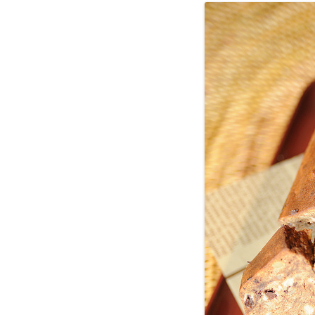
＊欧米風レシピほか
GÂTEAUX SALÉS＊食事ケーキ
ASTUCES CUISINE＊料理のコツ