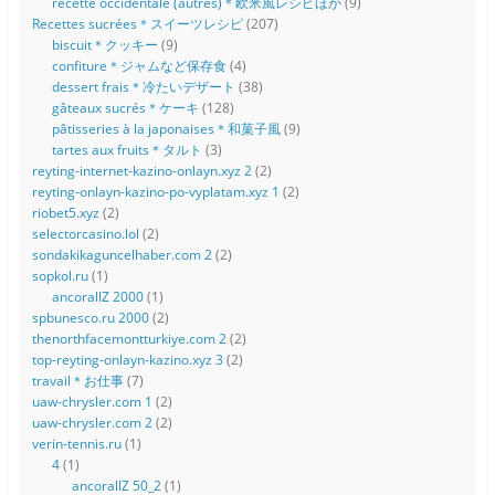
recette occidentale (autres)＊欧米風レシピほか
(9)
Recettes sucrées＊スイーツレシピ
(207)
biscuit＊クッキー
(9)
confiture＊ジャムなど保存食
(4)
dessert frais＊冷たいデザート
(38)
gâteaux sucrés＊ケーキ
(128)
pâtisseries à la japonaises＊和菓子風
(9)
tartes aux fruits＊タルト
(3)
reyting-internet-kazino-onlayn.xyz 2
(2)
reyting-onlayn-kazino-po-vyplatam.xyz 1
(2)
riobet5.xyz
(2)
selectorcasino.lol
(2)
sondakikaguncelhaber.com 2
(2)
sopkol.ru
(1)
ancorallZ 2000
(1)
spbunesco.ru 2000
(2)
thenorthfacemontturkiye.com 2
(2)
top-reyting-onlayn-kazino.xyz 3
(2)
travail＊お仕事
(7)
uaw-chrysler.com 1
(2)
uaw-chrysler.com 2
(2)
verin-tennis.ru
(1)
4
(1)
ancorallZ 50_2
(1)