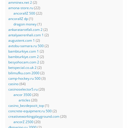
amminex.net 2
(2)
amona-store.ru
(22)
ancorallZ 500
(22)
ancorallZ dp
(1)
dragon money
(1)
ankaratarotfali.com 2
(2)
antalyaerenhali.com 1
(2)
augustent.com 1
(2)
avtobu-samara.ru 500
(2)
bambturkiye.com 1
(2)
bambturkiye.com 2
(2)
besyohocam.com 2
(2)
betspecial.co.uk 2
(2)
bilimufku.com 2000
(2)
camp-hockey.ru 500
(3)
casino
(64)
casinoselector5.ru
(20)
ancor 3500
(20)
articles
(20)
casino_bezdepozit_top
(1)
concrete-equipment.ru 500
(2)
creativeworkingplayground.com
(20)
ancorZ 2500
(20)
dkmarino.ru 2000
(2)