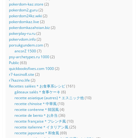
pokerdom-kaz.store
(2)
pokerdom2.guru
(2)
pokerdom24kz.wiki
(2)
pokerdomkaz.live
(2)
pokerdomkazahstan.biz
(2)
pokerplay-ru.ru
(2)
pokervdom.info
(2)
porsukgundem.com
(7)
ancorZ 1500
(7)
psy-archetypes.ru 1000
(2)
Public
(63)
quickbooksfixes.com 1000
(2)
r7-kasino8.site
(2)
r7kazino.life
(2)
Recettes salées＊お食事系レシピ
(161)
gâteaux salés＊食事ケーキ
(6)
recette asiatique (autres)＊エスニック他
(10)
recette chinoise＊中華風
(10)
recette coréenne＊韓国風
(4)
recette de bento＊お弁当
(36)
recette française＊フレンチ風
(10)
recette italienne＊イタリアン風
(25)
recette japonaise＊和食風
(69)