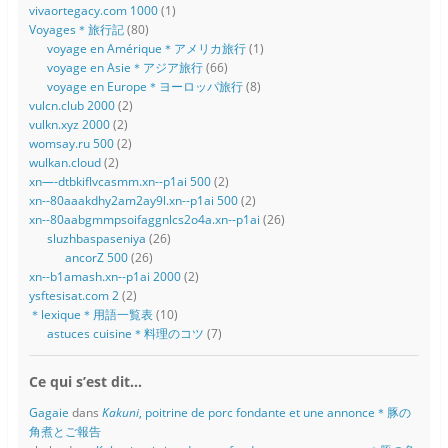
vivaortegacy.com 1000
(1)
Voyages＊旅行記
(80)
voyage en Amérique＊アメリカ旅行
(1)
voyage en Asie＊アジア旅行
(66)
voyage en Europe＊ヨーロッパ旅行
(8)
vulcn.club 2000
(2)
vulkn.xyz 2000
(2)
womsay.ru 500
(2)
wulkan.cloud
(2)
xn—-dtbkiflvcasmm.xn--p1ai 500
(2)
xn--80aaakdhy2am2ay9l.xn--p1ai 500
(2)
xn--80aabgmmpsoifaggnlcs2o4a.xn--p1ai
(26)
sluzhbaspaseniya
(26)
ancorZ 500
(26)
xn--b1amash.xn--p1ai 2000
(2)
ysftesisat.com 2
(2)
＊lexique＊用語一覧表
(10)
astuces cuisine＊料理のコツ
(7)
Ce qui s’est dit…
Gagaie
dans
Kakuni
, poitrine de porc fondante et une annonce＊豚の
角煮とご報告