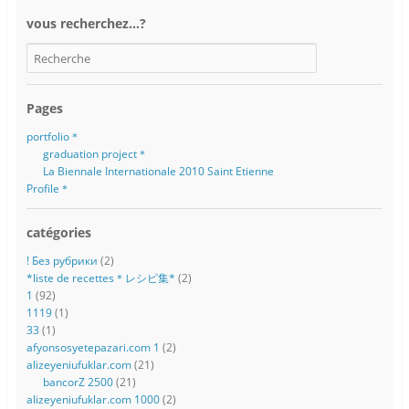
vous recherchez…?
Pages
portfolio＊
graduation project＊
La Biennale Internationale 2010 Saint Etienne
Profile＊
catégories
! Без рубрики
(2)
*liste de recettes＊レシピ集*
(2)
1
(92)
1119
(1)
33
(1)
afyonsosyetepazari.com 1
(2)
alizeyeniufuklar.com
(21)
bancorZ 2500
(21)
alizeyeniufuklar.com 1000
(2)