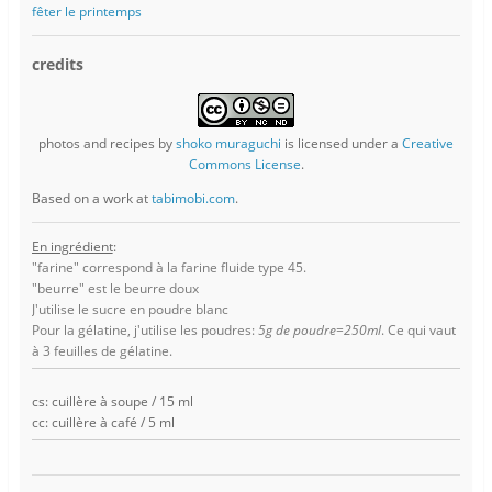
fêter le printemps
credits
photos and recipes
by
shoko muraguchi
is licensed under a
Creative
Commons License
.
Based on a work at
tabimobi.com
.
En ingrédient
:
"farine" correspond à la farine fluide type 45.
"beurre" est le beurre doux
J'utilise le sucre en poudre blanc
Pour la gélatine, j'utilise les poudres:
5g de poudre=250ml
. Ce qui vaut
à 3 feuilles de gélatine.
cs: cuillère à soupe / 15 ml
cc: cuillère à café / 5 ml