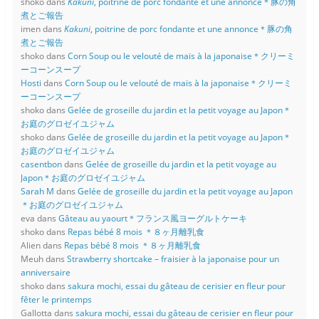
shoko
dans
Kakuni
, poitrine de porc fondante et une annonce＊豚の角
煮とご報告
imen
dans
Kakuni
, poitrine de porc fondante et une annonce＊豚の角
煮とご報告
shoko
dans
Corn Soup ou le velouté de maïs à la japonaise＊クリーミ
ーコーンスープ
Hosti
dans
Corn Soup ou le velouté de maïs à la japonaise＊クリーミ
ーコーンスープ
shoko
dans
Gelée de groseille du jardin et la petit voyage au Japon＊
お庭のグロゼイユジャム
shoko
dans
Gelée de groseille du jardin et la petit voyage au Japon＊
お庭のグロゼイユジャム
casentbon
dans
Gelée de groseille du jardin et la petit voyage au
Japon＊お庭のグロゼイユジャム
Sarah M
dans
Gelée de groseille du jardin et la petit voyage au Japon
＊お庭のグロゼイユジャム
eva
dans
Gâteau au yaourt＊フランス風ヨーグルトケーキ
shoko
dans
Repas bébé 8 mois ＊８ヶ月離乳食
Alien
dans
Repas bébé 8 mois ＊８ヶ月離乳食
Meuh
dans
Strawberry shortcake – fraisier à la japonaise pour un
anniversaire
shoko
dans
sakura mochi, essai du gâteau de cerisier en fleur pour
fêter le printemps
Gallotta
dans
sakura mochi, essai du gâteau de cerisier en fleur pour