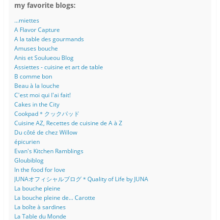
my favorite blogs:
...miettes
A Flavor Capture
A la table des gourmands
Amuses bouche
Anis et Soulueou Blog
Assiettes - cuisine et art de table
B comme bon
Beau à la louche
C'est moi qui l'ai fait!
Cakes in the City
Cookpad＊クックパッド
Cuisine AZ, Recettes de cuisine de A à Z
Du côté de chez Willow
épicurien
Evan's Kitchen Ramblings
Gloubiblog
In the food for love
JUNAオフィシャルブログ＊Quality of Life by JUNA
La bouche pleine
La bouche pleine de... Carotte
La boîte à sardines
La Table du Monde