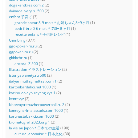
dogakentkres.com 2
(2)
dvinadelivery.ru 500
(2)
enfant 子育て
(3)
grande soeur 8-9 mois＊お姉ちゃん8−9ヶ月
(1)
petit frère 0-6 mois＊弟0−６ヶ月
(1)
recette enfant＊子供用レシピ
(1)
Gambling
(377)
ggokpoker-ru.ru
(2)
ggpoker-ru.ru
(2)
gkbkchr.ru
(1)
ancorallZ 500
(1)
Illustration イラストレーション
(2)
istoriyaplanety.ru 500
(2)
italyanmutfagihaftasi.com 1
(2)
kartonbardakci.net 1000
(1)
kazino-onlayn-reyting.xyz 1
(2)
kentt.xyz
(2)
kistevoytrenazherpowerball.ru 2
(2)
konteynerimalatsatis.com 1000
(1)
koruhastabakici.com 1000
(2)
kromatografi2023.org 1
(2)
la vie au Japon＊日本での生活
(190)
culture japonaise＊日本文化
(30)