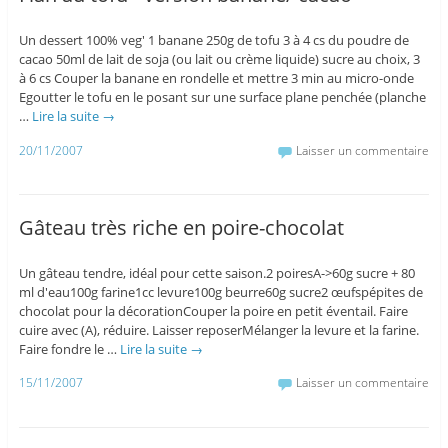
Un dessert 100% veg' 1 banane 250g de tofu 3 à 4 cs du poudre de
cacao 50ml de lait de soja (ou lait ou crème liquide) sucre au choix, 3
à 6 cs Couper la banane en rondelle et mettre 3 min au micro-onde
Egoutter le tofu en le posant sur une surface plane penchée (planche
…
Lire la suite
→
20/11/2007
Laisser un commentaire
Gâteau très riche en poire-chocolat
Un gâteau tendre, idéal pour cette saison.2 poiresA->60g sucre + 80
ml d'eau100g farine1cc levure100g beurre60g sucre2 œufspépites de
chocolat pour la décorationCouper la poire en petit éventail. Faire
cuire avec (A), réduire. Laisser reposerMélanger la levure et la farine.
Faire fondre le …
Lire la suite
→
15/11/2007
Laisser un commentaire