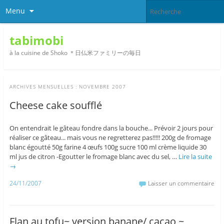
Menu
tabimobi
à la cuisine de Shoko ＊日仏米ファミリーの毎日
ARCHIVES MENSUELLES :
NOVEMBRE 2007
Cheese cake soufflé
On entendrait le gâteau fondre dans la bouche... Prévoir 2 jours pour
réaliser ce gâteau... mais vous ne regretterez pas!!!!! 200g de fromage
blanc égoutté 50g farine 4 œufs 100g sucre 100 ml crème liquide 30
ml jus de citron -Egoutter le fromage blanc avec du sel, …
Lire la suite
→
24/11/2007
Laisser un commentaire
Flan au tofu~ version banane/ cacao ~