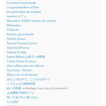
La tartine Gourmande
Les goumandises d'Elise
les petits plats de trinidad
marimo カフェ
Marmiton: 35000 recettes de cuisine!
Midonaise
O delices
Passion_gourmande
Piment oiseau
Pousse Pousse Cuisine
Slow food France
Sweety & Salty
Sweet Ribbon お菓子と仲間達
Talons Hauts & Cacao
Une cuillère pour les délices
Very Easy... Kitchen
What's for lunch honey?
あたしのおやつ。こどものおやつ。
こうちゃんの簡単料理
めいの部屋
: emballage trop chou (en japonais)
よめ膳@YOMEカフェ
作ってあげたい彼ごはん
たにぽぽ