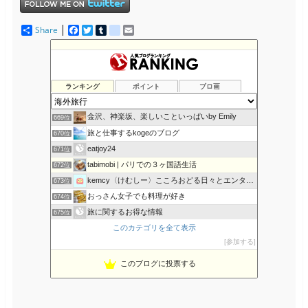
Share
F
T
T
d
E
a
w
u
e
m
c
i
m
l
a
ロシアの落日 Падение России
665位
e
t
b
i
i
一読一喜
666位
b
t
l
c
l
o
e
r
i
Hello!! from Tokyo.
667位
ランキング
ポイント
ブロ画
o
r
o
アラサーカップルのワーホリ日記 in ＮＺ
668位
k
u
s
金沢、神楽坂、楽しいこといっぱいby Emily
669位
旅と仕事するkogeのブログ
670位
eatjoy24
671位
tabimobi | パリでの３ヶ国語生活
672位
kemcy〈けむしー〉こころおどる日々とエンターテインメント
673位
おっさん女子でも料理が好き
674位
旅に関するお得な情報
675位
このカテゴリを全て表示
南アフリカ・タウンシップで生活！
676位
参加する
ANZU DESIGN
677位
旅行・航空券のリンク集
678位
このブログに投票する
フランス テロワールの旅 Voyage en Terroir
679位