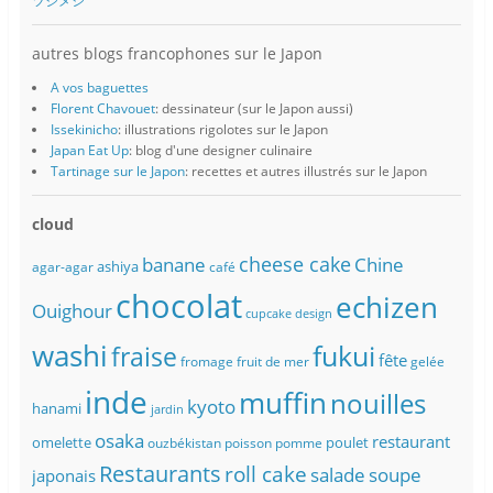
ツジメシ
autres blogs francophones sur le Japon
A vos baguettes
Florent Chavouet
: dessinateur (sur le Japon aussi)
Issekinicho
: illustrations rigolotes sur le Japon
Japan Eat Up
: blog d'une designer culinaire
Tartinage sur le Japon
: recettes et autres illustrés sur le Japon
cloud
banane
cheese cake
Chine
ashiya
agar-agar
café
chocolat
echizen
Ouighour
cupcake
design
washi
fukui
fraise
fête
fromage
fruit de mer
gelée
inde
muffin
nouilles
kyoto
hanami
jardin
osaka
restaurant
omelette
poulet
ouzbékistan
poisson
pomme
Restaurants
roll cake
soupe
salade
japonais