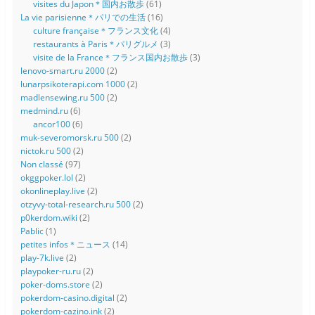
visites du Japon＊国内お散歩
(61)
La vie parisienne＊パリでの生活
(16)
culture française＊フランス文化
(4)
restaurants à Paris＊パリグルメ
(3)
visite de la France＊フランス国内お散歩
(3)
lenovo-smart.ru 2000
(2)
lunarpsikoterapi.com 1000
(2)
madlensewing.ru 500
(2)
medmind.ru
(6)
ancor100
(6)
muk-severomorsk.ru 500
(2)
nictok.ru 500
(2)
Non classé
(97)
okggpoker.lol
(2)
okonlineplay.live
(2)
otzyvy-total-research.ru 500
(2)
p0kerdom.wiki
(2)
Pablic
(1)
petites infos＊ニュース
(14)
play-7k.live
(2)
playpoker-ru.ru
(2)
poker-doms.store
(2)
pokerdom-casino.digital
(2)
pokerdom-cazino.ink
(2)