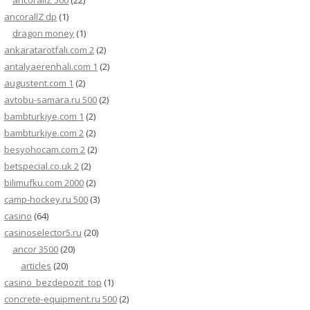
ancorallZ 500
(22)
ancorallZ dp
(1)
dragon money
(1)
ankaratarotfali.com 2
(2)
antalyaerenhali.com 1
(2)
augustent.com 1
(2)
avtobu-samara.ru 500
(2)
bambturkiye.com 1
(2)
bambturkiye.com 2
(2)
besyohocam.com 2
(2)
betspecial.co.uk 2
(2)
bilimufku.com 2000
(2)
camp-hockey.ru 500
(3)
casino
(64)
casinoselector5.ru
(20)
ancor 3500
(20)
articles
(20)
casino_bezdepozit_top
(1)
concrete-equipment.ru 500
(2)