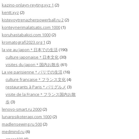
kazino-onlayn-reyting.xyz 1
(2)
kentt.xyz
(2)
kistevoytrenazherpowerball.ru 2
(2)
konteynerimalatsatis.com 1000
(1)
koruhastabakici.com 1000
(2)
kromatografi2023.org 1
(2)
la vie au Japon＊日本での生活
(190)
culture japonaise＊日本文化
(30)
visites du Japon＊国内お散歩
(61)
La vie parisienne＊パリでの生活
(16)
culture française＊フランス文化
(4)
restaurants à Paris＊パリグルメ
(3)
visite de la France＊フランス国内お散
歩
(3)
lenovo-smart.ru 2000
(2)
lunarpsikoterapi.com 1000
(2)
madlensewing.ru 500
(2)
medmind.ru
(6)