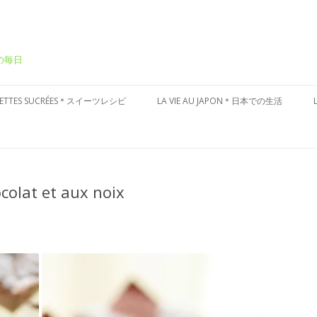
ーの毎日
Aller
au
CETTES SUCRÉES＊スイーツレシピ
LA VIE AU JAPON＊日本での生活
contenu
ÂTEAUX SUCRÉS＊ケーキ
CULTURE JAPONAISE＊日本文化
ESSERT FRAIS＊冷たいデザート
VISITES DU JAPON＊国内お散歩
colat et aux noix
ARTES AUX FRUITS＊タルト
ÂTISSERIES À LA JAPONAISES＊和
子風