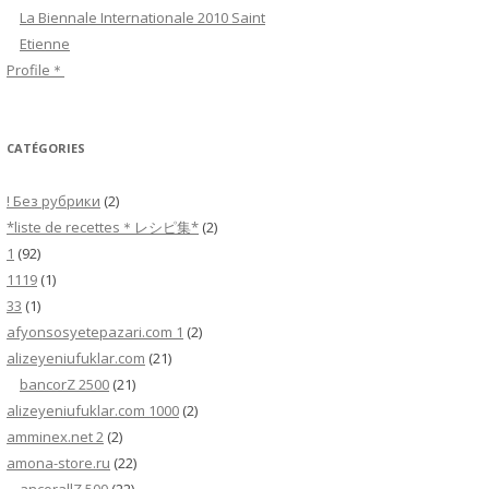
h
La Biennale Internationale 2010 Saint
e
Etienne
r
Profile＊
:
CATÉGORIES
! Без рубрики
(2)
*liste de recettes＊レシピ集*
(2)
1
(92)
1119
(1)
33
(1)
afyonsosyetepazari.com 1
(2)
alizeyeniufuklar.com
(21)
bancorZ 2500
(21)
alizeyeniufuklar.com 1000
(2)
amminex.net 2
(2)
amona-store.ru
(22)