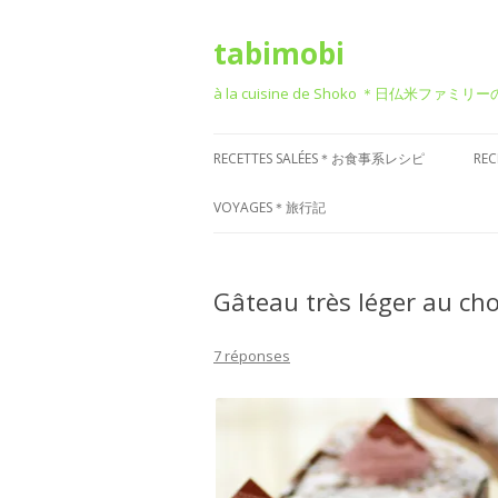
tabimobi
à la cuisine de Shoko ＊日仏米ファミリ
RECETTES SALÉES＊お食事系レシピ
RE
RECETTE DE BENTO＊お弁当
G
VOYAGES＊旅行記
RECETTE JAPONAISE＊和食風
D
VOYAGE EN EUROPE＊ヨーロッパ
旅行
Gâteau très léger au cho
RECETTE FRANÇAISE＊フレンチ風
T
VOYAGE EN ASIE＊アジア旅行
RECETTE ITALIENNE＊イタリアン風
P
7 réponses
菓
VOYAGE EN AMÉRIQUE＊アメリカ
RECETTE CHINOISE＊中華風
旅行
RECETTE CORÉENNE＊韓国風
VOYAGE DANS D’AUTRES PAYS
RECETTE OCCIDENTALE (AUTRES)