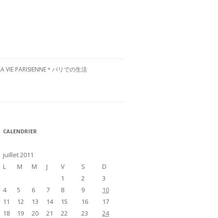
LA VIE PARISIENNE＊パリでの生活
CULTURE FRANÇAISE＊フランス文
化
RESTAURANTS À PARIS＊パリグル
CALENDRIER
メ
VISITE DE LA FRANCE＊フランス国
juillet 2011
内お散歩
L
M
M
J
V
S
D
1
2
3
4
5
6
7
8
9
10
11
12
13
14
15
16
17
18
19
20
21
22
23
24