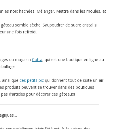
ter les noix hachées. Mélanger. Mettre dans les moules, et
es gâteau semble sèche. Saupoudrer de sucre cristal si
ur une fois refroidi.
llages du magasin
Cotta
, qui est une boutique en ligne au
mballage.
, ainsi que
ces petits pic
qui donnent tout de suite un air
 ces produits peuvent se trouver dans des boutiques
s d’articles pour décorer ces gâteaux!
ragiques…
 de ces problèmes. Mais l’été est là, la saison des