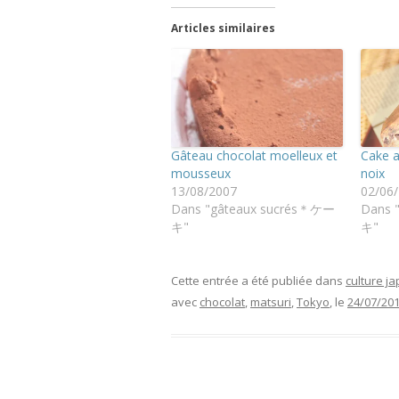
Articles similaires
Gâteau chocolat moelleux et
Cake a
mousseux
noix
13/08/2007
02/06
Dans "gâteaux sucrés＊ケー
Dans 
キ"
キ"
Cette entrée a été publiée dans
culture
avec
chocolat
,
matsuri
,
Tokyo
, le
24/07/20