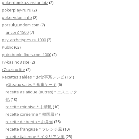
pokerdomkazahstan.biz
(2)
pokerplay-ru.ru
(2)
pokervdom.info
(2)
porsukgundem.com
(7)
ancorZ 1500
(7)
psy-archetypes.ru 1000
(2)
Public
(63)
quickbooksfixes.com 1000
(2)
r7-kasino8.site
(2)
r7kazino.life
(2)
Recettes salées＊お食事系レシピ
(161)
gâteaux salés＊食事ケーキ
(6)
recette asiatique (autres)＊エスニック
他
(10)
recette chinoise＊中華風
(10)
recette coréenne＊韓国風
(4)
recette de bento＊お弁当
(36)
recette française＊フレンチ風
(10)
recette italienne＊イタリアン風
(25)