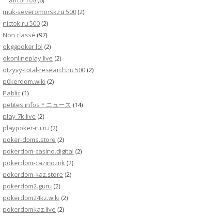
ancor100
(6)
muk-severomorsk.ru 500
(2)
nictok.ru 500
(2)
Non classé
(97)
okggpoker.lol
(2)
okonlineplay.live
(2)
otzyvy-total-research.ru 500
(2)
p0kerdom.wiki
(2)
Pablic
(1)
petites infos＊ニュース
(14)
play-7k.live
(2)
playpoker-ru.ru
(2)
poker-doms.store
(2)
pokerdom-casino.digital
(2)
pokerdom-cazino.ink
(2)
pokerdom-kaz.store
(2)
pokerdom2.guru
(2)
pokerdom24kz.wiki
(2)
pokerdomkaz.live
(2)