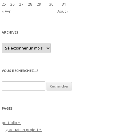
25
26
27
28
29
30
31
« Avr
Août »
ARCHIVES
A
r
c
h
i
v
e
VOUS RECHERCHEZ…?
s
R
e
c
h
PAGES
e
r
portfolio＊
c
graduation project＊