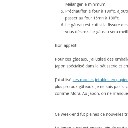
Mélanger le minimum.
Préchauffer le four à 180°c, ajou
passer au four 15mn à 180°c.
Le gâteau est cuit si la fissure d
vous désirez. Le gâteau sera meille
Bon appétit!
Pour ces gâteaux, j’ai utilisé des emba
Japon spécialisé dans la pâtisserie et e
J’ai utilisé
ces moules jetables en papier
plus pro aux gâteaux. Je ne sais pas si
comme Mora. Au Japon, on ne manque pa
Ce week-end fut pleines de nouvelles t
Le Japon aussi est encore loin de sortir