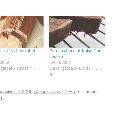
u café, chocolat et
Gâteau chocolat-fraise (sans
beurre)
/2008
09/04/2008
"gâteaux sucrés＊ケー
Dans "gâteaux sucrés＊ケー
キ"
 japonaise＊日本文化
,
gâteaux sucrés＊ケーキ
, et marquée
11
.