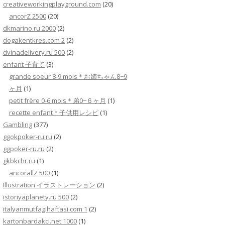
creativeworkingplayground.com
(20)
ancorZ 2500
(20)
dkmarino.ru 2000
(2)
dogakentkres.com 2
(2)
dvinadelivery.ru 500
(2)
enfant 子育て
(3)
grande soeur 8-9 mois＊お姉ちゃん8−9
ヶ月
(1)
petit frère 0-6 mois＊弟0−６ヶ月
(1)
recette enfant＊子供用レシピ
(1)
Gambling
(377)
ggokpoker-ru.ru
(2)
ggpoker-ru.ru
(2)
gkbkchr.ru
(1)
ancorallZ 500
(1)
Illustration イラストレーション
(2)
istoriyaplanety.ru 500
(2)
italyanmutfagihaftasi.com 1
(2)
kartonbardakci.net 1000
(1)