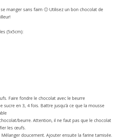
 Il se manger sans faim 🙂 Utilisez un bon chocolat de
lleur!
les (5x5cm):
ufs. Faire fondre le chocolat avec le beurre
le sucre en 3, 4 fois. Battre jusqu’à ce que la mousse
able
hocolat/beurre. Attention, il ne faut pas que le chocolat
fier les œufs.
t. Mélanger doucement. Ajouter ensuite la farine tamisée.