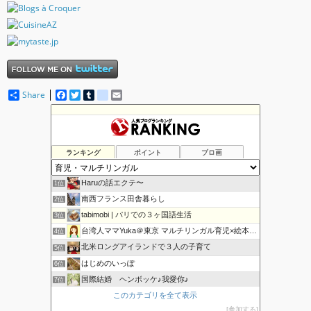
Share
F
T
T
d
E
a
w
u
e
m
c
i
m
l
a
e
t
b
i
i
b
t
l
c
l
o
e
r
i
ランキング
ポイント
ブロ画
o
r
o
k
u
s
Haruの話エクテ〜
1位
南西フランス田舎暮らし
2位
tabimobi | パリでの３ヶ国語生活
3位
台湾人ママYuka＠東京 マルチリンガル育児×絵本×知育
4位
北米ロングアイランドで３人の子育て
5位
はじめのいっぽ
6位
国際結婚 ヘンボッケ♪我愛你♪
7位
マルチリンガル 海外子育て奮闘記
このカテゴリを全て表示
8位
参加する
香港でマルチリンガル育児