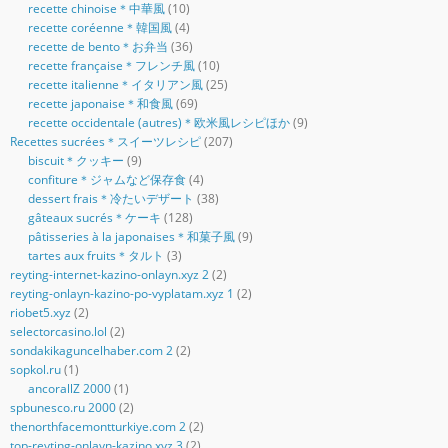
recette chinoise＊中華風
(10)
recette coréenne＊韓国風
(4)
recette de bento＊お弁当
(36)
recette française＊フレンチ風
(10)
recette italienne＊イタリアン風
(25)
recette japonaise＊和食風
(69)
recette occidentale (autres)＊欧米風レシピほか
(9)
Recettes sucrées＊スイーツレシピ
(207)
biscuit＊クッキー
(9)
confiture＊ジャムなど保存食
(4)
dessert frais＊冷たいデザート
(38)
gâteaux sucrés＊ケーキ
(128)
pâtisseries à la japonaises＊和菓子風
(9)
tartes aux fruits＊タルト
(3)
reyting-internet-kazino-onlayn.xyz 2
(2)
reyting-onlayn-kazino-po-vyplatam.xyz 1
(2)
riobet5.xyz
(2)
selectorcasino.lol
(2)
sondakikaguncelhaber.com 2
(2)
sopkol.ru
(1)
ancorallZ 2000
(1)
spbunesco.ru 2000
(2)
thenorthfacemontturkiye.com 2
(2)
top-reyting-onlayn-kazino.xyz 3
(2)