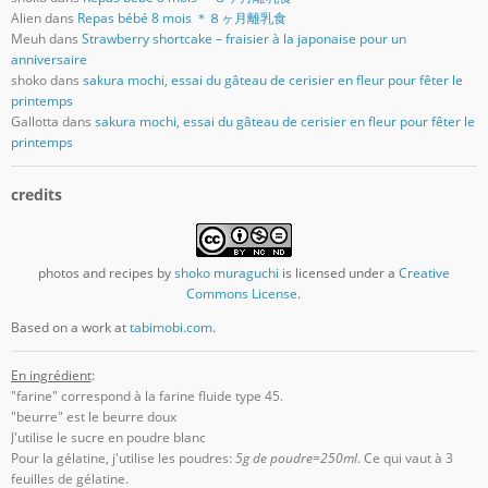
Alien
dans
Repas bébé 8 mois ＊８ヶ月離乳食
Meuh
dans
Strawberry shortcake – fraisier à la japonaise pour un
anniversaire
shoko
dans
sakura mochi, essai du gâteau de cerisier en fleur pour fêter le
printemps
Gallotta
dans
sakura mochi, essai du gâteau de cerisier en fleur pour fêter le
printemps
credits
photos and recipes
by
shoko muraguchi
is licensed under a
Creative
Commons License
.
Based on a work at
tabimobi.com
.
En ingrédient
:
"farine" correspond à la farine fluide type 45.
"beurre" est le beurre doux
J'utilise le sucre en poudre blanc
Pour la gélatine, j'utilise les poudres:
5g de poudre=250ml
. Ce qui vaut à 3
feuilles de gélatine.