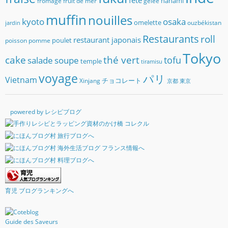
hanami
fromage
fruit de mer
gelée
muffin
nouilles
kyoto
osaka
omelette
ouzbékistan
jardin
Restaurants
roll
restaurant japonais
poulet
poisson
pomme
Tokyo
cake
thé vert
soupe
tofu
salade
temple
tiramisu
voyage
パリ
Vietnam
チョコレート
Xinjang
京都
東京
powered by レシピブログ
育児 ブログランキングへ
Guide des Saveurs