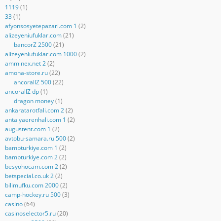
1119
(1)
33
(1)
afyonsosyetepazari.com 1
(2)
alizeyeniufuklar.com
(21)
bancorZ 2500
(21)
alizeyeniufuklar.com 1000
(2)
amminex.net 2
(2)
amona-store.ru
(22)
ancorallZ 500
(22)
ancorallZ dp
(1)
dragon money
(1)
ankaratarotfali.com 2
(2)
antalyaerenhali.com 1
(2)
augustent.com 1
(2)
avtobu-samara.ru 500
(2)
bambturkiye.com 1
(2)
bambturkiye.com 2
(2)
besyohocam.com 2
(2)
betspecial.co.uk 2
(2)
bilimufku.com 2000
(2)
camp-hockey.ru 500
(3)
casino
(64)
casinoselector5.ru
(20)