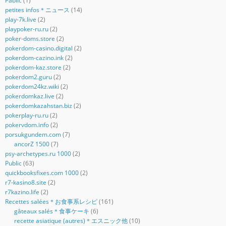
Pablic
(1)
petites infos＊ニュース
(14)
play-7k.live
(2)
playpoker-ru.ru
(2)
poker-doms.store
(2)
pokerdom-casino.digital
(2)
pokerdom-cazino.ink
(2)
pokerdom-kaz.store
(2)
pokerdom2.guru
(2)
pokerdom24kz.wiki
(2)
pokerdomkaz.live
(2)
pokerdomkazahstan.biz
(2)
pokerplay-ru.ru
(2)
pokervdom.info
(2)
porsukgundem.com
(7)
ancorZ 1500
(7)
psy-archetypes.ru 1000
(2)
Public
(63)
quickbooksfixes.com 1000
(2)
r7-kasino8.site
(2)
r7kazino.life
(2)
Recettes salées＊お食事系レシピ
(161)
gâteaux salés＊食事ケーキ
(6)
recette asiatique (autres)＊エスニック他
(10)