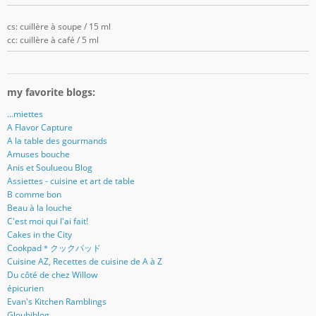
cs: cuillère à soupe / 15 ml
cc: cuillère à café / 5 ml
my favorite blogs:
...miettes
A Flavor Capture
A la table des gourmands
Amuses bouche
Anis et Soulueou Blog
Assiettes - cuisine et art de table
B comme bon
Beau à la louche
C'est moi qui l'ai fait!
Cakes in the City
Cookpad＊クックパッド
Cuisine AZ, Recettes de cuisine de A à Z
Du côté de chez Willow
épicurien
Evan's Kitchen Ramblings
Gloubiblog