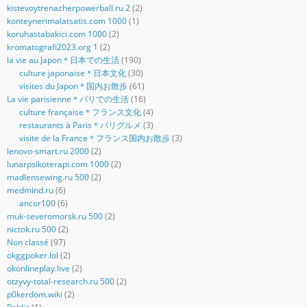
kistevoytrenazherpowerball.ru 2
(2)
konteynerimalatsatis.com 1000
(1)
koruhastabakici.com 1000
(2)
kromatografi2023.org 1
(2)
la vie au Japon＊日本での生活
(190)
culture japonaise＊日本文化
(30)
visites du Japon＊国内お散歩
(61)
La vie parisienne＊パリでの生活
(16)
culture française＊フランス文化
(4)
restaurants à Paris＊パリグルメ
(3)
visite de la France＊フランス国内お散歩
(3)
lenovo-smart.ru 2000
(2)
lunarpsikoterapi.com 1000
(2)
madlensewing.ru 500
(2)
medmind.ru
(6)
ancor100
(6)
muk-severomorsk.ru 500
(2)
nictok.ru 500
(2)
Non classé
(97)
okggpoker.lol
(2)
okonlineplay.live
(2)
otzyvy-total-research.ru 500
(2)
p0kerdom.wiki
(2)