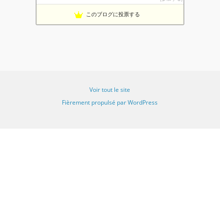
9位
海外暮らし、風の吹くまま気の向くままに♪
10位
このブログに投票する
おうち英語も、はや幾年 〜 La vie avec eux
11位
主婦、永住権をとって海外移住
12位
Emilieのママブログ｜おうち英語×台湾中国語×科学×絵本
13位
タイ ハーフの子供たち マルチリンガルを目指して
14位
多言語な暮らしのブログ
15位
Voir tout le site
Fièrement propulsé par WordPress