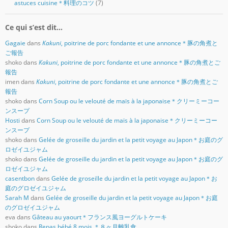
astuces cuisine＊料理のコツ
(7)
Ce qui s’est dit…
Gagaie
dans
Kakuni
, poitrine de porc fondante et une annonce＊豚の角煮と
ご報告
shoko
dans
Kakuni
, poitrine de porc fondante et une annonce＊豚の角煮とご
報告
imen
dans
Kakuni
, poitrine de porc fondante et une annonce＊豚の角煮とご
報告
shoko
dans
Corn Soup ou le velouté de maïs à la japonaise＊クリーミーコー
ンスープ
Hosti
dans
Corn Soup ou le velouté de maïs à la japonaise＊クリーミーコー
ンスープ
shoko
dans
Gelée de groseille du jardin et la petit voyage au Japon＊お庭のグ
ロゼイユジャム
shoko
dans
Gelée de groseille du jardin et la petit voyage au Japon＊お庭のグ
ロゼイユジャム
casentbon
dans
Gelée de groseille du jardin et la petit voyage au Japon＊お
庭のグロゼイユジャム
Sarah M
dans
Gelée de groseille du jardin et la petit voyage au Japon＊お庭
のグロゼイユジャム
eva
dans
Gâteau au yaourt＊フランス風ヨーグルトケーキ
shoko
dans
Repas bébé 8 mois ＊８ヶ月離乳食