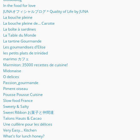
In the food for love
JUNAオフィシャルブログ＊Quality of Life by JUNA
La bouche pleine
La bouche pleine de... Carotte
La boîte à sardines
La Table du Monde
La tartine Gourmande
Les goumandises d'Elise
les petits plats de trinidad
marimo カフェ
Marmiton: 35000 recettes de cuisine!
Midonaise
O delices
Passion_gourmande
Piment oiseau
Pousse Pousse Cuisine
Slow food France
Sweety & Salty
Sweet Ribbon お菓子と仲間達
Talons Hauts & Cacao
Une cuillère pour les délices
Very Easy... Kitchen
What's for lunch honey?