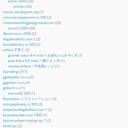
ancor 3500
(20)
articles
(20)
casino_bezdepozit_top
(1)
concrete-equipment.ru 500
(2)
creativeworkingplayground.com
(20)
ancorZ 2500
(20)
dkmarino.ru 2000
(2)
dogakentkres.com 2
(2)
dvinadelivery.ru 500
(2)
enfant 子育て
(3)
grande soeur 8-9 mois＊お姉ちゃん8−9ヶ月
(1)
petit frère 0-6 mois＊弟0−６ヶ月
(1)
recette enfant＊子供用レシピ
(1)
Gambling
(377)
ggokpoker-ru.ru
(2)
ggpoker-ru.ru
(2)
gkbkchr.ru
(1)
ancorallZ 500
(1)
Illustration イラストレーション
(2)
istoriyaplanety.ru 500
(2)
italyanmutfagihaftasi.com 1
(2)
kartonbardakci.net 1000
(1)
kazino-onlayn-reyting.xyz 1
(2)
kentt.xyz
(2)