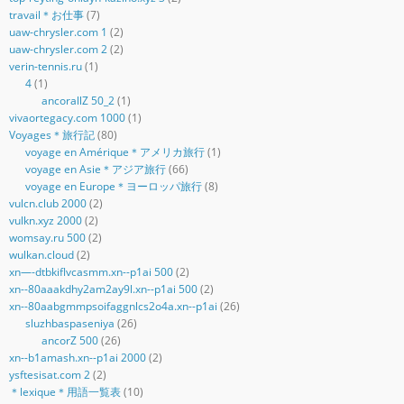
travail＊お仕事
(7)
uaw-chrysler.com 1
(2)
uaw-chrysler.com 2
(2)
verin-tennis.ru
(1)
4
(1)
ancorallZ 50_2
(1)
vivaortegacy.com 1000
(1)
Voyages＊旅行記
(80)
voyage en Amérique＊アメリカ旅行
(1)
voyage en Asie＊アジア旅行
(66)
voyage en Europe＊ヨーロッパ旅行
(8)
vulcn.club 2000
(2)
vulkn.xyz 2000
(2)
womsay.ru 500
(2)
wulkan.cloud
(2)
xn—-dtbkiflvcasmm.xn--p1ai 500
(2)
xn--80aaakdhy2am2ay9l.xn--p1ai 500
(2)
xn--80aabgmmpsoifaggnlcs2o4a.xn--p1ai
(26)
sluzhbaspaseniya
(26)
ancorZ 500
(26)
xn--b1amash.xn--p1ai 2000
(2)
ysftesisat.com 2
(2)
＊lexique＊用語一覧表
(10)