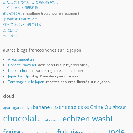
あたしのおやつ。こどものおやつ。
こうちゃんの簡単料理
めいの部屋
: emballage trop chou (en japonais)
よめ膳@YOMEカフェ
作ってあげたい彼ごはん
たにぽぽ
ツジメシ
autres blogs francophones sur le Japon
A vos baguettes
Florent Chavouet
: dessinateur (sur le Japon aussi)
Issekinicho
: illustrations rigolotes sur le Japon
Japan Eat Up
: blog d'une designer culinaire
Tartinage sur le Japon
: recettes et autres illustrés sur le Japon
cloud
banane
cheese cake
Chine Ouighour
ashiya
agar-agar
café
chocolat
echizen washi
cupcake
design
inde
fukui
fraise
fête