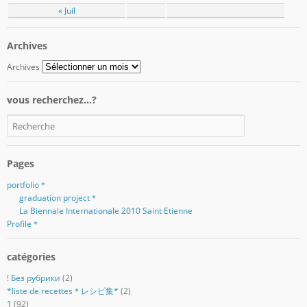
« Juil
Archives
Archives
vous recherchez…?
Pages
portfolio＊
graduation project＊
La Biennale Internationale 2010 Saint Etienne
Profile＊
catégories
! Без рубрики
(2)
*liste de recettes＊レシピ集*
(2)
1
(92)