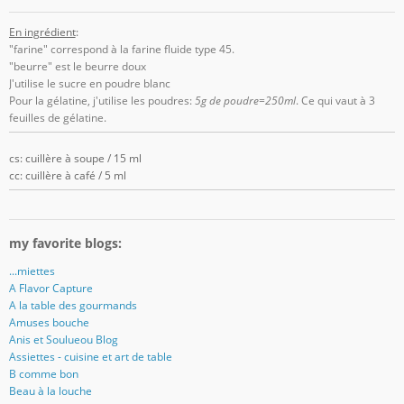
En ingrédient
:
"farine" correspond à la farine fluide type 45.
"beurre" est le beurre doux
J'utilise le sucre en poudre blanc
Pour la gélatine, j'utilise les poudres:
5g de poudre=250ml
. Ce qui vaut à 3
feuilles de gélatine.
cs: cuillère à soupe / 15 ml
cc: cuillère à café / 5 ml
my favorite blogs:
...miettes
A Flavor Capture
A la table des gourmands
Amuses bouche
Anis et Soulueou Blog
Assiettes - cuisine et art de table
B comme bon
Beau à la louche