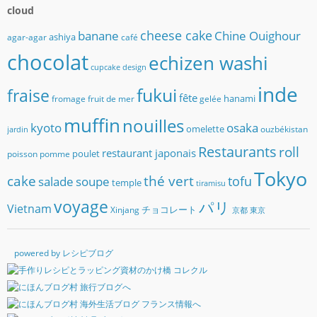
cloud
banane
cheese cake
Chine Ouighour
ashiya
agar-agar
café
chocolat
echizen washi
cupcake
design
inde
fukui
fraise
fête
hanami
fromage
fruit de mer
gelée
muffin
nouilles
kyoto
osaka
omelette
ouzbékistan
jardin
Restaurants
roll
restaurant japonais
poulet
poisson
pomme
Tokyo
cake
thé vert
soupe
tofu
salade
temple
tiramisu
voyage
パリ
Vietnam
チョコレート
Xinjang
京都
東京
powered by レシピブログ