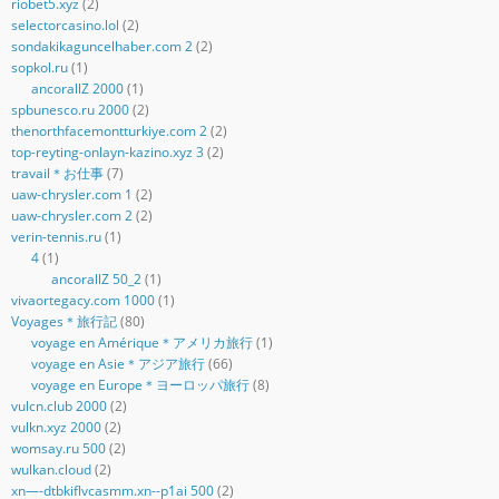
riobet5.xyz
(2)
selectorcasino.lol
(2)
sondakikaguncelhaber.com 2
(2)
sopkol.ru
(1)
ancorallZ 2000
(1)
spbunesco.ru 2000
(2)
thenorthfacemontturkiye.com 2
(2)
top-reyting-onlayn-kazino.xyz 3
(2)
travail＊お仕事
(7)
uaw-chrysler.com 1
(2)
uaw-chrysler.com 2
(2)
verin-tennis.ru
(1)
4
(1)
ancorallZ 50_2
(1)
vivaortegacy.com 1000
(1)
Voyages＊旅行記
(80)
voyage en Amérique＊アメリカ旅行
(1)
voyage en Asie＊アジア旅行
(66)
voyage en Europe＊ヨーロッパ旅行
(8)
vulcn.club 2000
(2)
vulkn.xyz 2000
(2)
womsay.ru 500
(2)
wulkan.cloud
(2)
xn—-dtbkiflvcasmm.xn--p1ai 500
(2)