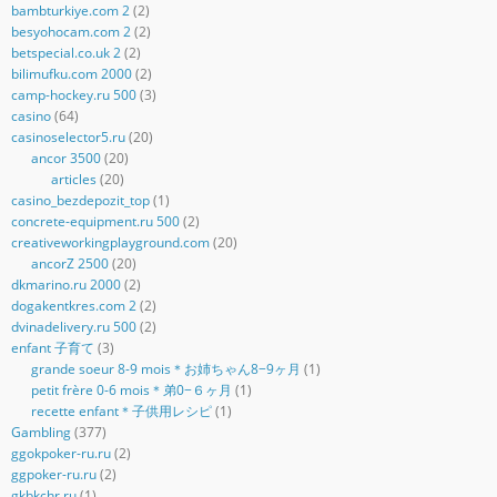
bambturkiye.com 2
(2)
besyohocam.com 2
(2)
betspecial.co.uk 2
(2)
bilimufku.com 2000
(2)
camp-hockey.ru 500
(3)
casino
(64)
casinoselector5.ru
(20)
ancor 3500
(20)
articles
(20)
casino_bezdepozit_top
(1)
concrete-equipment.ru 500
(2)
creativeworkingplayground.com
(20)
ancorZ 2500
(20)
dkmarino.ru 2000
(2)
dogakentkres.com 2
(2)
dvinadelivery.ru 500
(2)
enfant 子育て
(3)
grande soeur 8-9 mois＊お姉ちゃん8−9ヶ月
(1)
petit frère 0-6 mois＊弟0−６ヶ月
(1)
recette enfant＊子供用レシピ
(1)
Gambling
(377)
ggokpoker-ru.ru
(2)
ggpoker-ru.ru
(2)
gkbkchr.ru
(1)