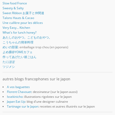
Slow food France
Sweety & Salty
Sweet Ribbon お菓子と仲間達
Talons Hauts & Cacao
Une cuillère pour les délices
Very Easy... Kitchen
What's for lunch honey?
あたしのおやつ。こどものおやつ。
こうちゃんの簡単料理
めいの部屋
: emballage trop chou (en japonais)
よめ膳@YOMEカフェ
作ってあげたい彼ごはん
たにぽぽ
ツジメシ
autres blogs francophones sur le Japon
A vos baguettes
Florent Chavouet
: dessinateur (sur le Japon aussi)
Issekinicho
: illustrations rigolotes sur le Japon
Japan Eat Up
: blog d'une designer culinaire
Tartinage sur le Japon
: recettes et autres illustrés sur le Japon