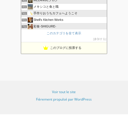
3位
メキシコと食と職
4位
手作りおうちカフェへようこそ
5位
Shell's Kitchen Works
6位
彩食-SHIGURE-
7位
NOBの厨房 NOB's Kitchen
このカテゴリを全て表示
8位
参加する
ku 料理ダイアリー
9位
アメリカでの牛肉の食べ方・お国柄の紹介
10位
このブログに投票する
カルディGO｜カルディコーヒーファームおすすめ食材や実食レポ
11位
じゃーまんぽてと.com
12位
アメリカ料理が恋しくて。
13位
こだわりたまごのオムライス部
14位
オンラインスペイン語教室アカデミアサラマンカ
15位
Voir tout le site
Fièrement propulsé par WordPress