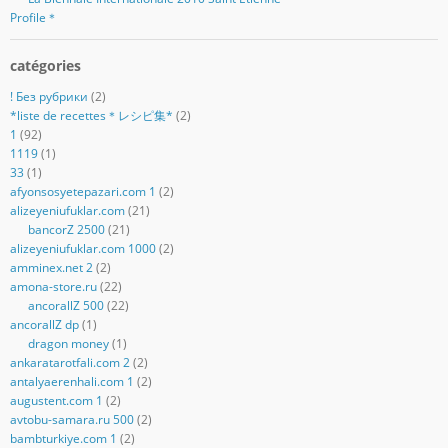
Profile＊
catégories
! Без рубрики
(2)
*liste de recettes＊レシピ集*
(2)
1
(92)
1119
(1)
33
(1)
afyonsosyetepazari.com 1
(2)
alizeyeniufuklar.com
(21)
bancorZ 2500
(21)
alizeyeniufuklar.com 1000
(2)
amminex.net 2
(2)
amona-store.ru
(22)
ancorallZ 500
(22)
ancorallZ dp
(1)
dragon money
(1)
ankaratarotfali.com 2
(2)
antalyaerenhali.com 1
(2)
augustent.com 1
(2)
avtobu-samara.ru 500
(2)
bambturkiye.com 1
(2)