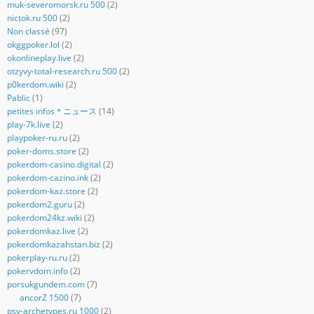
muk-severomorsk.ru 500
(2)
nictok.ru 500
(2)
Non classé
(97)
okggpoker.lol
(2)
okonlineplay.live
(2)
otzyvy-total-research.ru 500
(2)
p0kerdom.wiki
(2)
Pablic
(1)
petites infos＊ニュース
(14)
play-7k.live
(2)
playpoker-ru.ru
(2)
poker-doms.store
(2)
pokerdom-casino.digital
(2)
pokerdom-cazino.ink
(2)
pokerdom-kaz.store
(2)
pokerdom2.guru
(2)
pokerdom24kz.wiki
(2)
pokerdomkaz.live
(2)
pokerdomkazahstan.biz
(2)
pokerplay-ru.ru
(2)
pokervdom.info
(2)
porsukgundem.com
(7)
ancorZ 1500
(7)
psy-archetypes.ru 1000
(2)