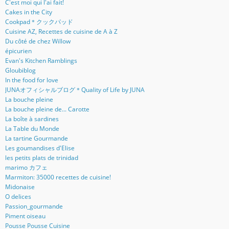
C'est moi qui l'ai fait!
Cakes in the City
Cookpad＊クックパッド
Cuisine AZ, Recettes de cuisine de A à Z
Du côté de chez Willow
épicurien
Evan's Kitchen Ramblings
Gloubiblog
In the food for love
JUNAオフィシャルブログ＊Quality of Life by JUNA
La bouche pleine
La bouche pleine de... Carotte
La boîte à sardines
La Table du Monde
La tartine Gourmande
Les goumandises d'Elise
les petits plats de trinidad
marimo カフェ
Marmiton: 35000 recettes de cuisine!
Midonaise
O delices
Passion_gourmande
Piment oiseau
Pousse Pousse Cuisine