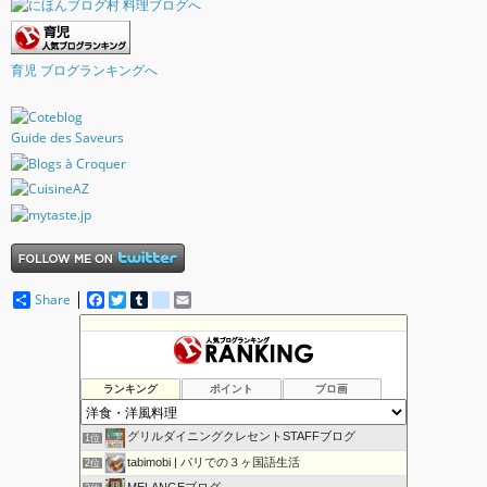
育児 ブログランキングへ
Guide des Saveurs
Share
F
T
T
d
E
a
w
u
e
m
c
i
m
l
a
e
t
b
i
i
b
t
l
c
l
o
e
r
i
ランキング
ポイント
ブロ画
o
r
o
k
u
s
グリルダイニングクレセントSTAFFブログ
1位
tabimobi | パリでの３ヶ国語生活
2位
MELANGEブログ