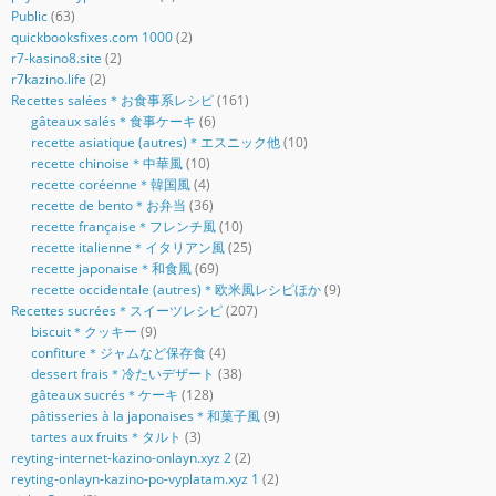
Public
(63)
quickbooksfixes.com 1000
(2)
r7-kasino8.site
(2)
r7kazino.life
(2)
Recettes salées＊お食事系レシピ
(161)
gâteaux salés＊食事ケーキ
(6)
recette asiatique (autres)＊エスニック他
(10)
recette chinoise＊中華風
(10)
recette coréenne＊韓国風
(4)
recette de bento＊お弁当
(36)
recette française＊フレンチ風
(10)
recette italienne＊イタリアン風
(25)
recette japonaise＊和食風
(69)
recette occidentale (autres)＊欧米風レシピほか
(9)
Recettes sucrées＊スイーツレシピ
(207)
biscuit＊クッキー
(9)
confiture＊ジャムなど保存食
(4)
dessert frais＊冷たいデザート
(38)
gâteaux sucrés＊ケーキ
(128)
pâtisseries à la japonaises＊和菓子風
(9)
tartes aux fruits＊タルト
(3)
reyting-internet-kazino-onlayn.xyz 2
(2)
reyting-onlayn-kazino-po-vyplatam.xyz 1
(2)