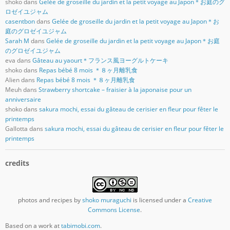
shoko
dans
Gelée de groseille du jardin et la petit voyage au Japon＊お庭のグ
ロゼイユジャム
casentbon
dans
Gelée de groseille du jardin et la petit voyage au Japon＊お
庭のグロゼイユジャム
Sarah M
dans
Gelée de groseille du jardin et la petit voyage au Japon＊お庭
のグロゼイユジャム
eva
dans
Gâteau au yaourt＊フランス風ヨーグルトケーキ
shoko
dans
Repas bébé 8 mois ＊８ヶ月離乳食
Alien
dans
Repas bébé 8 mois ＊８ヶ月離乳食
Meuh
dans
Strawberry shortcake – fraisier à la japonaise pour un
anniversaire
shoko
dans
sakura mochi, essai du gâteau de cerisier en fleur pour fêter le
printemps
Gallotta
dans
sakura mochi, essai du gâteau de cerisier en fleur pour fêter le
printemps
credits
photos and recipes
by
shoko muraguchi
is licensed under a
Creative
Commons License
.
Based on a work at
tabimobi.com
.