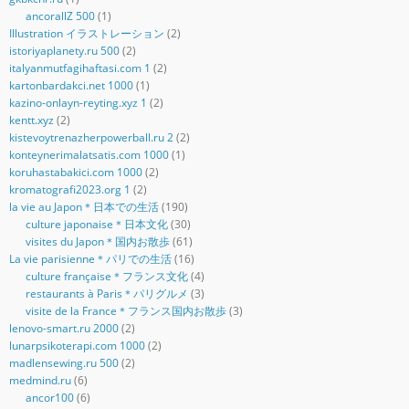
ancorallZ 500
(1)
Illustration イラストレーション
(2)
istoriyaplanety.ru 500
(2)
italyanmutfagihaftasi.com 1
(2)
kartonbardakci.net 1000
(1)
kazino-onlayn-reyting.xyz 1
(2)
kentt.xyz
(2)
kistevoytrenazherpowerball.ru 2
(2)
konteynerimalatsatis.com 1000
(1)
koruhastabakici.com 1000
(2)
kromatografi2023.org 1
(2)
la vie au Japon＊日本での生活
(190)
culture japonaise＊日本文化
(30)
visites du Japon＊国内お散歩
(61)
La vie parisienne＊パリでの生活
(16)
culture française＊フランス文化
(4)
restaurants à Paris＊パリグルメ
(3)
visite de la France＊フランス国内お散歩
(3)
lenovo-smart.ru 2000
(2)
lunarpsikoterapi.com 1000
(2)
madlensewing.ru 500
(2)
medmind.ru
(6)
ancor100
(6)