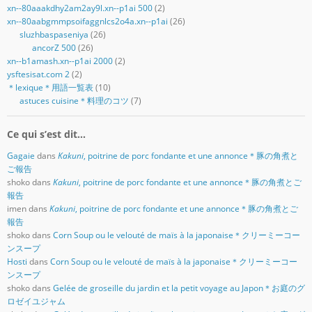
xn--80aaakdhy2am2ay9l.xn--p1ai 500
(2)
xn--80aabgmmpsoifaggnlcs2o4a.xn--p1ai
(26)
sluzhbaspaseniya
(26)
ancorZ 500
(26)
xn--b1amash.xn--p1ai 2000
(2)
ysftesisat.com 2
(2)
＊lexique＊用語一覧表
(10)
astuces cuisine＊料理のコツ
(7)
Ce qui s’est dit…
Gagaie
dans
Kakuni
, poitrine de porc fondante et une annonce＊豚の角煮と
ご報告
shoko
dans
Kakuni
, poitrine de porc fondante et une annonce＊豚の角煮とご
報告
imen
dans
Kakuni
, poitrine de porc fondante et une annonce＊豚の角煮とご
報告
shoko
dans
Corn Soup ou le velouté de maïs à la japonaise＊クリーミーコー
ンスープ
Hosti
dans
Corn Soup ou le velouté de maïs à la japonaise＊クリーミーコー
ンスープ
shoko
dans
Gelée de groseille du jardin et la petit voyage au Japon＊お庭のグ
ロゼイユジャム