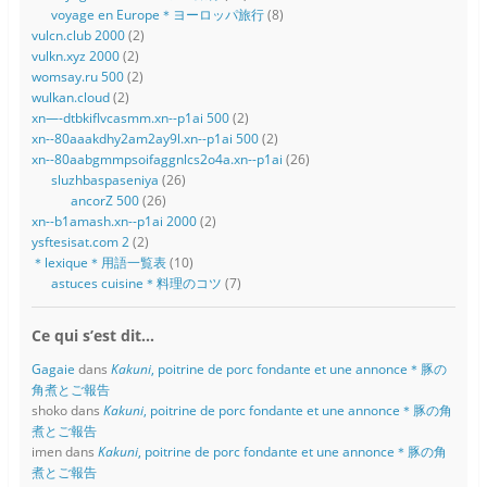
voyage en Europe＊ヨーロッパ旅行
(8)
vulcn.club 2000
(2)
vulkn.xyz 2000
(2)
womsay.ru 500
(2)
wulkan.cloud
(2)
xn—-dtbkiflvcasmm.xn--p1ai 500
(2)
xn--80aaakdhy2am2ay9l.xn--p1ai 500
(2)
xn--80aabgmmpsoifaggnlcs2o4a.xn--p1ai
(26)
sluzhbaspaseniya
(26)
ancorZ 500
(26)
xn--b1amash.xn--p1ai 2000
(2)
ysftesisat.com 2
(2)
＊lexique＊用語一覧表
(10)
astuces cuisine＊料理のコツ
(7)
Ce qui s’est dit…
Gagaie
dans
Kakuni
, poitrine de porc fondante et une annonce＊豚の
角煮とご報告
shoko
dans
Kakuni
, poitrine de porc fondante et une annonce＊豚の角
煮とご報告
imen
dans
Kakuni
, poitrine de porc fondante et une annonce＊豚の角
煮とご報告