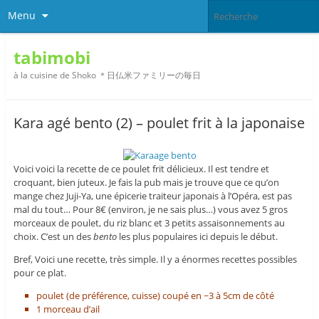
Menu
tabimobi
à la cuisine de Shoko ＊日仏米ファミリーの毎日
Kara agé bento (2) – poulet frit à la japonaise
Voici voici la recette de ce poulet frit délicieux. Il est tendre et
croquant, bien juteux. Je fais la pub mais je trouve que ce qu’on
mange chez Juji-Ya, une épicerie traiteur japonais à l’Opéra, est pas
mal du tout… Pour 8€ (environ, je ne sais plus…) vous avez 5 gros
morceaux de poulet, du riz blanc et 3 petits assaisonnements au
choix. C’est un des
bento
les plus populaires ici depuis le début.
Bref, Voici une recette, très simple. Il y a énormes recettes possibles
pour ce plat.
poulet (de préférence, cuisse) coupé en ~3 à 5cm de côté
1 morceau d’ail