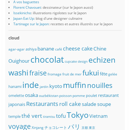
A vos baguettes
Florent Chavouet
: dessinateur (sur le Japon aussi)
Issekinicho
: illustrations rigolotes sur le Japon
Japan Eat Up
: blog d'une designer culinaire
Tartinage sur le Japon
: recettes et autres illustrés sur le Japon
cloud
banane
cheese cake
Chine
ashiya
agar-agar
café
chocolat
echizen
Ouighour
cupcake
design
washi
fukui
fraise
fête
fromage
fruit de mer
gelée
inde
muffin
nouilles
kyoto
hanami
jardin
osaka
restaurant
omelette
poulet
ouzbékistan
poisson
pomme
Restaurants
roll cake
soupe
salade
japonais
Tokyo
thé vert
tofu
Vietnam
temple
tiramisu
voyage
パリ
チョコレート
Xinjang
京都
東京