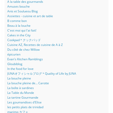
A la table des gourmands
Amuses bouche
Anis et Soulueou Blog
Assiettes - cuisine et art de table
B comme bon
Beau à la louche
C'est moi qui l'ai fait!
Cakes in the City
Cookpad＊クックパッド
Cuisine AZ, Recettes de cuisine de A à Z
Du côté de chez Willow
épicurien
Evan's Kitchen Ramblings
Gloubiblog
In the food for love
JUNAオフィシャルブログ＊Quality of Life by JUNA
La bouche pleine
La bouche pleine de... Carotte
La boîte à sardines
La Table du Monde
La tartine Gourmande
Les goumandises d'Elise
les petits plats de trinidad
marimo カフェ