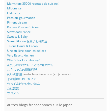
Marmiton: 35000 recettes de cuisine!
Midonaise
O delices
Passion_gourmande
Piment oiseau
Pousse Pousse Cuisine
Slow food France
Sweety & Salty
Sweet Ribbon お菓子と仲間達
Talons Hauts & Cacao
Une cuillère pour les délices
Very Easy... Kitchen
What's for lunch honey?
あたしのおやつ。こどものおやつ。
こうちゃんの簡単料理
めいの部屋
: emballage trop chou (en japonais)
よめ膳@YOMEカフェ
作ってあげたい彼ごはん
たにぽぽ
ツジメシ
autres blogs francophones sur le Japon