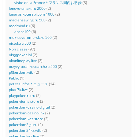
visite de la France＊フランス国内お散歩
(3)
lenovo-smart.ru 2000
(2)
lunarpsikoterapi.com 1000
(2)
madlensewing.ru 500
(2)
medmind.ru
(6)
ancor100
(6)
muk-severomorsk.ru 500
(2)
nictok.ru 500
(2)
Non classé
(97)
okggpoker.lol
(2)
okonlineplay.live
(2)
otzyvy-total-research.ru 500
(2)
p0kerdom.wiki
(2)
Pablic
(1)
petites infos＊ニュース
(14)
play-7k.live
(2)
playpoker-ru.ru
(2)
poker-doms.store
(2)
pokerdom-casino.digital
(2)
pokerdom-cazino.ink
(2)
pokerdom-kaz.store
(2)
pokerdom2.guru
(2)
pokerdom24kz.wiki
(2)
pokerdomkaz.live
(2)