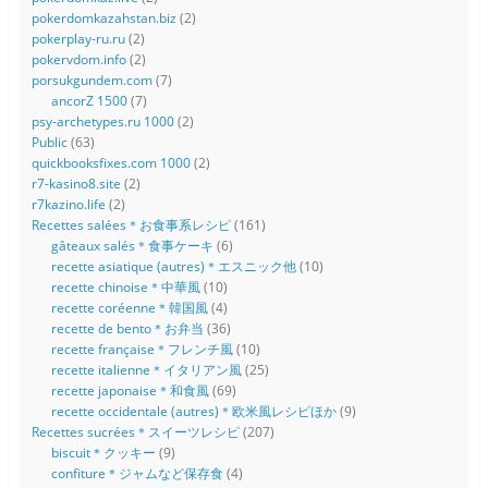
pokerdomkazahstan.biz
(2)
pokerplay-ru.ru
(2)
pokervdom.info
(2)
porsukgundem.com
(7)
ancorZ 1500
(7)
psy-archetypes.ru 1000
(2)
Public
(63)
quickbooksfixes.com 1000
(2)
r7-kasino8.site
(2)
r7kazino.life
(2)
Recettes salées＊お食事系レシピ
(161)
gâteaux salés＊食事ケーキ
(6)
recette asiatique (autres)＊エスニック他
(10)
recette chinoise＊中華風
(10)
recette coréenne＊韓国風
(4)
recette de bento＊お弁当
(36)
recette française＊フレンチ風
(10)
recette italienne＊イタリアン風
(25)
recette japonaise＊和食風
(69)
recette occidentale (autres)＊欧米風レシピほか
(9)
Recettes sucrées＊スイーツレシピ
(207)
biscuit＊クッキー
(9)
confiture＊ジャムなど保存食
(4)