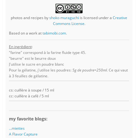
photos and recipes
by
shoko muraguchi
is licensed under a
Creative
Commons License
.
Based on a work at
tabimobi.com
.
En ingrédient
:
"farine" correspond à la farine fluide type 45.
"beurre" est le beurre doux
J'utilise le sucre en poudre blanc
Pour la gélatine, j'utilise les poudres:
5g de poudre=250ml
. Ce qui vaut
à 3 feuilles de gélatine.
cs: cuillère à soupe / 15 ml
cc: cuillère à café / 5 ml
my favorite blogs:
...miettes
A Flavor Capture