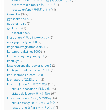
grande soeur 8-9 mois＊お姉ちゃん8−9ヶ月
(1)
petit frère 0-6 mois＊弟0−６ヶ月
(1)
recette enfant＊子供用レシピ
(1)
Gambling
(377)
ggokpoker-ru.ru
(2)
ggpoker-ru.ru
(2)
gkbkchr.ru
(1)
ancorallZ 500
(1)
Illustration イラストレーション
(2)
istoriyaplanety.ru 500
(2)
italyanmutfagihaftasi.com 1
(2)
kartonbardakci.net 1000
(1)
kazino-onlayn-reyting.xyz 1
(2)
kentt.xyz
(2)
kistevoytrenazherpowerball.ru 2
(2)
konteynerimalatsatis.com 1000
(1)
koruhastabakici.com 1000
(2)
kromatografi2023.org 1
(2)
la vie au Japon＊日本での生活
(190)
culture japonaise＊日本文化
(30)
visites du Japon＊国内お散歩
(61)
La vie parisienne＊パリでの生活
(16)
culture française＊フランス文化
(4)
restaurants à Paris＊パリグルメ
(3)