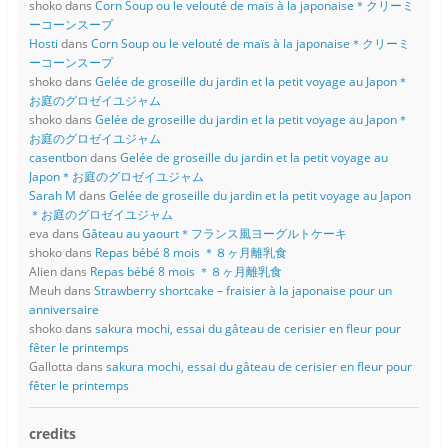
shoko
dans
Corn Soup ou le velouté de maïs à la japonaise＊クリーミ
ーコーンスープ
Hosti
dans
Corn Soup ou le velouté de maïs à la japonaise＊クリーミ
ーコーンスープ
shoko
dans
Gelée de groseille du jardin et la petit voyage au Japon＊
お庭のグロゼイユジャム
shoko
dans
Gelée de groseille du jardin et la petit voyage au Japon＊
お庭のグロゼイユジャム
casentbon
dans
Gelée de groseille du jardin et la petit voyage au
Japon＊お庭のグロゼイユジャム
Sarah M
dans
Gelée de groseille du jardin et la petit voyage au Japon
＊お庭のグロゼイユジャム
eva
dans
Gâteau au yaourt＊フランス風ヨーグルトケーキ
shoko
dans
Repas bébé 8 mois ＊８ヶ月離乳食
Alien
dans
Repas bébé 8 mois ＊８ヶ月離乳食
Meuh
dans
Strawberry shortcake – fraisier à la japonaise pour un
anniversaire
shoko
dans
sakura mochi, essai du gâteau de cerisier en fleur pour
fêter le printemps
Gallotta
dans
sakura mochi, essai du gâteau de cerisier en fleur pour
fêter le printemps
credits