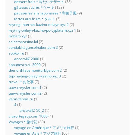
dessert frais＊冷たいデザート
(38)
gâteaux sucrés＊ケーキ
(128)
pâtisseries à la japonaises＊和菓子風
(9)
tartes aux fruits＊タルト
(3)
reyting-internet-kazino-onlayn.xyz 2
(2)
reyting-onlayn-kazino-po-vyplatam.xyz 1
(2)
riobet5.xyz
(2)
selectorcasino.lol
(2)
sondakikaguncelhaber.com 2
(2)
sopkol.ru
(1)
ancorallZ 2000
(1)
spbunesco.ru 2000
(2)
thenorthfacemontturkiye.com 2
(2)
top-reyting-onlayn-kazino.xyz 3
(2)
travail＊お仕事
(7)
uaw-chrysler.com 1
(2)
uaw-chrysler.com 2
(2)
verin-tennis.ru
(1)
4
(1)
ancorallZ 50_2
(1)
vivaortegacy.com 1000
(1)
Voyages＊旅行記
(80)
voyage en Amérique＊アメリカ旅行
(1)
voyage en Asie＊アジア旅行
(66)