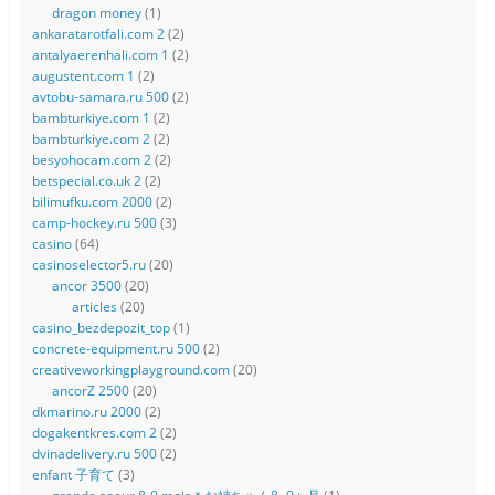
dragon money
(1)
ankaratarotfali.com 2
(2)
antalyaerenhali.com 1
(2)
augustent.com 1
(2)
avtobu-samara.ru 500
(2)
bambturkiye.com 1
(2)
bambturkiye.com 2
(2)
besyohocam.com 2
(2)
betspecial.co.uk 2
(2)
bilimufku.com 2000
(2)
camp-hockey.ru 500
(3)
casino
(64)
casinoselector5.ru
(20)
ancor 3500
(20)
articles
(20)
casino_bezdepozit_top
(1)
concrete-equipment.ru 500
(2)
creativeworkingplayground.com
(20)
ancorZ 2500
(20)
dkmarino.ru 2000
(2)
dogakentkres.com 2
(2)
dvinadelivery.ru 500
(2)
enfant 子育て
(3)