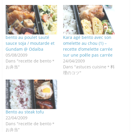
bento au poulet sauté
Kara agé bento avec son
sauce soja / moutarde et
omelette au chou (1) –
Gundam @ Odaiba
recette d’omelette carrée
05/08/2009
sur une poêle pas carrée
Dans "recette de bento＊
24/04/2009
お弁当"
Dans "astuces cuisine＊料
理のコツ"
Bento au steak tofu
22/04/2009
Dans "recette de bento＊
お弁当"