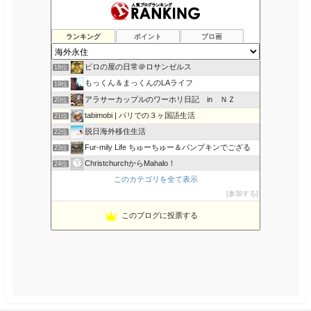
c
i
m
l
a
KaztyのAmerican Life (NY)
14位
e
t
b
i
i
カナダへ留学・移民！ Iacanada オフィシャルブログ
15位
b
t
l
c
l
o
e
r
i
ゆるゆるリアルフード、デトックス
16位
ランキング
ポイント
ブロ画
o
r
o
ふらんすメモログ
17位
k
u
s
ピロの屋の日常＠ロサンゼルス
18位
もっくん＆まっくんのLAライフ
19位
アラサーカップルのワーホリ日記 in ＮＺ
20位
tabimobi | パリでの３ヶ国語生活
21位
脱日海外移住生活
22位
Fur-mily Life ちゅーちゅー＆パンプキンでござる
23位
ChristchurchからMahalo！
24位
このカテゴリを全て表示
early spring days
25位
参加する
ハワイと日本のいいトコ取り日記
26位
LA girl ブログBy Masumi GLITTER …
27位
このブログに投票する
Ms.Kinakoの 英検３級でもどうにかなる英語
28位