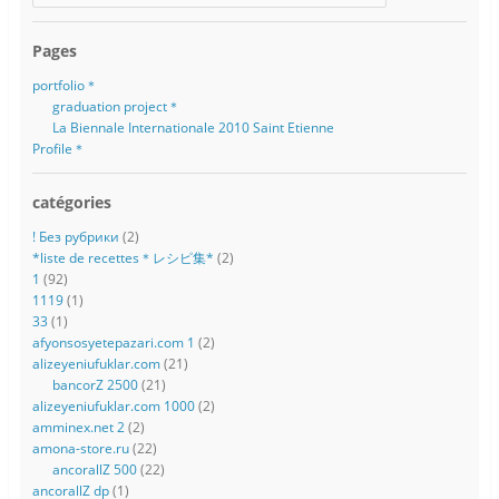
Pages
portfolio＊
graduation project＊
La Biennale Internationale 2010 Saint Etienne
Profile＊
catégories
! Без рубрики
(2)
*liste de recettes＊レシピ集*
(2)
1
(92)
1119
(1)
33
(1)
afyonsosyetepazari.com 1
(2)
alizeyeniufuklar.com
(21)
bancorZ 2500
(21)
alizeyeniufuklar.com 1000
(2)
amminex.net 2
(2)
amona-store.ru
(22)
ancorallZ 500
(22)
ancorallZ dp
(1)