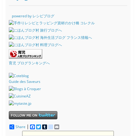
powered by レシピブログ
育児 ブログランキングへ
Guide des Saveurs
Share
F
T
T
d
E
a
w
u
e
m