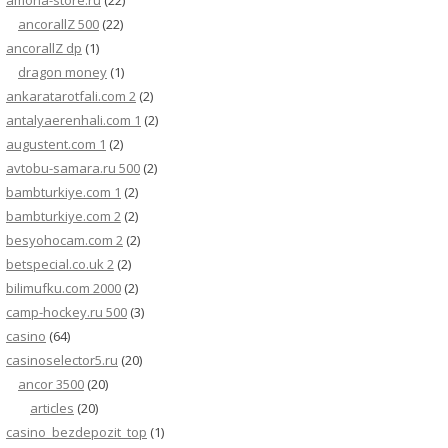
amona-store.ru
(22)
ancorallZ 500
(22)
ancorallZ dp
(1)
dragon money
(1)
ankaratarotfali.com 2
(2)
antalyaerenhali.com 1
(2)
augustent.com 1
(2)
avtobu-samara.ru 500
(2)
bambturkiye.com 1
(2)
bambturkiye.com 2
(2)
besyohocam.com 2
(2)
betspecial.co.uk 2
(2)
bilimufku.com 2000
(2)
camp-hockey.ru 500
(3)
casino
(64)
casinoselector5.ru
(20)
ancor 3500
(20)
articles
(20)
casino_bezdepozit_top
(1)