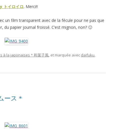
by トイロイロ
. Merci!!
ec un film transparent avec de la fécule pour ne pas que
, du papier journal froissé. C’est mignon, non? 🙂
ies à la japonaises＊和菓子風
, et marquée avec
daifuku
,
ムース＊