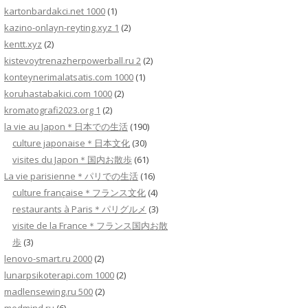
kartonbardakci.net 1000
(1)
kazino-onlayn-reyting.xyz 1
(2)
kentt.xyz
(2)
kistevoytrenazherpowerball.ru 2
(2)
konteynerimalatsatis.com 1000
(1)
koruhastabakici.com 1000
(2)
kromatografi2023.org 1
(2)
la vie au Japon＊日本での生活
(190)
culture japonaise＊日本文化
(30)
visites du Japon＊国内お散歩
(61)
La vie parisienne＊パリでの生活
(16)
culture française＊フランス文化
(4)
restaurants à Paris＊パリグルメ
(3)
visite de la France＊フランス国内お散
歩
(3)
lenovo-smart.ru 2000
(2)
lunarpsikoterapi.com 1000
(2)
madlensewing.ru 500
(2)