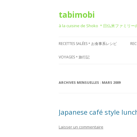
tabimobi
à la cuisine de Shoko ＊日仏米ファミリ
RECETTES SALÉES＊お食事系レシピ
RE
RECETTE DE BENTO＊お弁当
G
VOYAGES＊旅行記
RECETTE JAPONAISE＊和食風
D
VOYAGE EN EUROPE＊ヨーロッパ
旅行
RECETTE FRANÇAISE＊フレンチ風
T
ARCHIVES MENSUELLES :
MARS 2009
VOYAGE EN ASIE＊アジア旅行
RECETTE ITALIENNE＊イタリアン風
P
菓
VOYAGE EN AMÉRIQUE＊アメリカ
RECETTE CHINOISE＊中華風
Japanese café style lunch
旅行
RECETTE CORÉENNE＊韓国風
VOYAGE DANS D’AUTRES PAYS
Laisser un commentaire
RECETTE OCCIDENTALE (AUTRES)