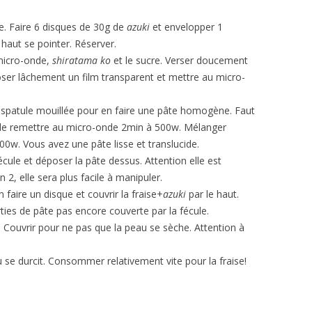
ce. Faire 6 disques de 30g de
azuki
et envelopper 1
e haut se pointer. Réserver.
micro-onde,
shiratama ko
et le sucre. Verser doucement
ser lâchement un film transparent et mettre au micro-
 spatule mouillée pour en faire une pâte homogène. Faut
t le remettre au micro-onde 2min à 500w. Mélanger
00w. Vous avez une pâte lisse et translucide.
écule et déposer la pâte dessus. Attention elle est
en 2, elle sera plus facile à manipuler.
 faire un disque et couvrir la fraise+
azuki
par le haut.
rties de pâte pas encore couverte par la fécule.
. Couvrir pour ne pas que la peau se sèche. Attention à
 se durcit. Consommer relativement vite pour la fraise!