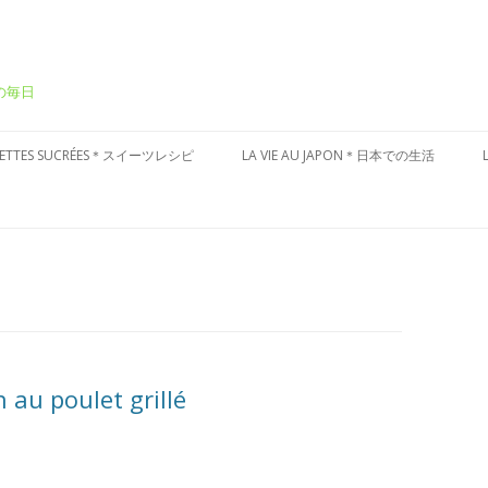
ーの毎日
Aller
au
CETTES SUCRÉES＊スイーツレシピ
LA VIE AU JAPON＊日本での生活
contenu
ÂTEAUX SUCRÉS＊ケーキ
CULTURE JAPONAISE＊日本文化
ESSERT FRAIS＊冷たいデザート
VISITES DU JAPON＊国内お散歩
ARTES AUX FRUITS＊タルト
ÂTISSERIES À LA JAPONAISES＊和
子風
 au poulet grillé