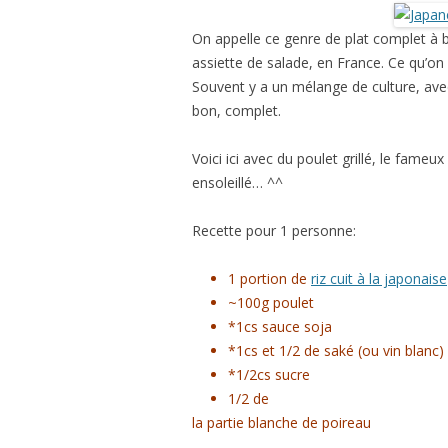
＊欧米風レシピほか
On appelle ce genre de plat complet à 
GÂTEAUX SALÉS＊食事ケーキ
assiette de salade, en France. Ce qu’o
Souvent y a un mélange de culture, avec
ASTUCES CUISINE＊料理のコツ
bon, complet.
Voici ici avec du poulet grillé, le fameux
ensoleillé… ^^
Recette pour 1 personne:
1 portion de
riz cuit à la japonaise
~100g poulet
*1cs sauce soja
*1cs et 1/2 de saké (ou vin blanc)
*1/2cs sucre
1/2 de
la partie blanche de poireau