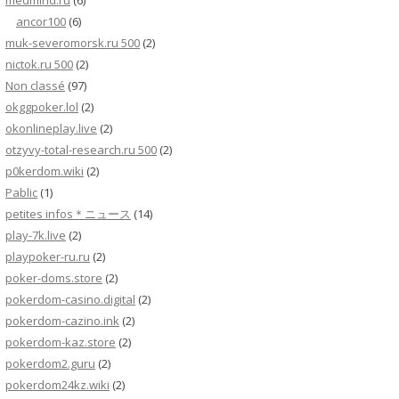
medmind.ru
(6)
ancor100
(6)
muk-severomorsk.ru 500
(2)
nictok.ru 500
(2)
Non classé
(97)
okggpoker.lol
(2)
okonlineplay.live
(2)
otzyvy-total-research.ru 500
(2)
p0kerdom.wiki
(2)
Pablic
(1)
petites infos＊ニュース
(14)
play-7k.live
(2)
playpoker-ru.ru
(2)
poker-doms.store
(2)
pokerdom-casino.digital
(2)
pokerdom-cazino.ink
(2)
pokerdom-kaz.store
(2)
pokerdom2.guru
(2)
pokerdom24kz.wiki
(2)