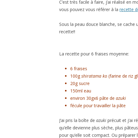
C’est très facile à faire, j’ai réalisé en 
vous pouvez vous référer à la
recette d
Sous la peau douce blanche, se cache une
recette!!
La recette pour 6 fraises moyenne:
6 fraises
100g
shiratama ko
(farine de riz g
20g sucre
150ml eau
environ 30gx6 pâte de
azuki
fécule pour travailler la pâte
J’ai pris la boîte de
azuki
précuit et j’ai 
qu’elle devienne plus sèche, plus pâteuse.
pour qu’elle soit compact. Ou préparer