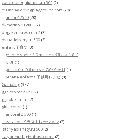
concrete-equipment.ru 500
(2)
creativeworkingplayground.com
(20)
ancorZ 2500
(20)
dkmarino.ru 2000
(2)
dogakentkres.com 2
(2)
dvinadelivery.ru 500
(2)
enfant 子育て
(3)
grande soeur 8-9 mois＊お姉ちゃん8−9
ヶ月
(1)
petit frère 0-6 mois＊弟0−６ヶ月
(1)
recette enfant＊子供用レシピ
(1)
Gambling
(377)
ggokpoker-ru.ru
(2)
ggpoker-ru.ru
(2)
gkbkchr.ru
(1)
ancorallZ 500
(1)
Illustration イラストレーション
(2)
istoriyaplanety.ru 500
(2)
italyanmutfagihaftasi.com 1
(2)