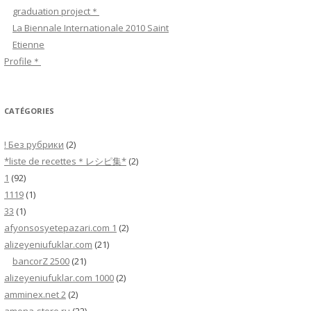
c
graduation project＊
h
La Biennale Internationale 2010 Saint
e
Etienne
r
Profile＊
:
CATÉGORIES
! Без рубрики
(2)
*liste de recettes＊レシピ集*
(2)
1
(92)
1119
(1)
33
(1)
afyonsosyetepazari.com 1
(2)
alizeyeniufuklar.com
(21)
bancorZ 2500
(21)
alizeyeniufuklar.com 1000
(2)
amminex.net 2
(2)