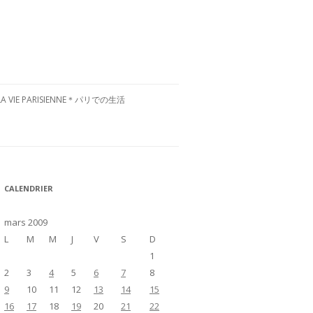
LA VIE PARISIENNE＊パリでの生活
CULTURE FRANÇAISE＊フランス文
化
RESTAURANTS À PARIS＊パリグル
CALENDRIER
メ
VISITE DE LA FRANCE＊フランス国
mars 2009
内お散歩
L
M
M
J
V
S
D
1
2
3
4
5
6
7
8
9
10
11
12
13
14
15
16
17
18
19
20
21
22