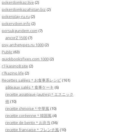
pokerdomkaz.live
(2)
pokerdomkazahstan.biz
(2)
pokerplay-ru.ru
(2)
pokervdom.info
(2)
porsukgundem.com
(7)
ancorZ 1500
(7)
psy-archetypes.ru 1000
(2)
Public
(63)
quickbooksfixes.com 1000
(2)
r7-kasino8.site
(2)
r7kazino.life
(2)
Recettes salées＊お食事系レシピ
(161)
gâteaux salés＊食事ケーキ
(6)
recette asiatique (autres)＊エスニック
他
(10)
recette chinoise＊中華風
(10)
recette coréenne＊韓国風
(4)
recette de bento＊お弁当
(36)
recette française＊フレンチ風
(10)