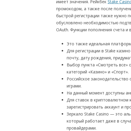
имеет значения. Рейкбек
Stake Casin
промокодом, а также после получени
быстрой регистрации также нужно п
обусловлено необходимостью подтв
OAuth. Функции пополнения счета и 
Это также идеальная платформ
Для регистрации в Stake казин
почту, дату рождения, придумат
Выбор пункта «Смотреть все» 
категорий «Казино» и «Спорт».
Российское законодательство 
играми.
На данный момент доступны анг
Для ставок в криптовалютном 
зарегистрировать аккаунт и пр
Зеркало Stake Casino — это ал
который работает даже в случ
провайдерами.