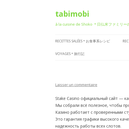
tabimobi
à la cuisine de Shoko ＊日仏米ファミリ
RECETTES SALÉES＊お食事系レシピ
RE
RECETTE DE BENTO＊お弁当
G
VOYAGES＊旅行記
RECETTE JAPONAISE＊和食風
D
VOYAGE EN EUROPE＊ヨーロッパ
旅行
RECETTE FRANÇAISE＊フレンチ風
T
Laisser un commentaire
VOYAGE EN ASIE＊アジア旅行
RECETTE ITALIENNE＊イタリアン風
P
菓
VOYAGE EN AMÉRIQUE＊アメリカ
Stake Casino официальный сайт — к
RECETTE CHINOISE＊中華風
旅行
Мы собрали всё полезное, чтобы пр
Казино работает с проверенными студ
RECETTE CORÉENNE＊韓国風
VOYAGE DANS D’AUTRES PAYS
Это гарантия графики высокого каче
RECETTE OCCIDENTALE (AUTRES)
надежность работы всех слотов.