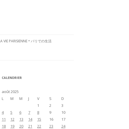
LA VIE PARISIENNE＊パリでの生活
CULTURE FRANÇAISE＊フランス文
化
RESTAURANTS À PARIS＊パリグル
CALENDRIER
メ
VISITE DE LA FRANCE＊フランス国
août 2025
内お散歩
L
M
M
J
V
S
D
1
2
3
4
5
6
7
8
9
10
11
12
13
14
15
16
17
18
19
20
21
22
23
24