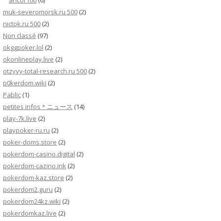
ancor100
(6)
muk-severomorsk.ru 500
(2)
nictok.ru 500
(2)
Non classé
(97)
okggpoker.lol
(2)
okonlineplay.live
(2)
otzyvy-total-research.ru 500
(2)
p0kerdom.wiki
(2)
Pablic
(1)
petites infos＊ニュース
(14)
play-7k.live
(2)
playpoker-ru.ru
(2)
poker-doms.store
(2)
pokerdom-casino.digital
(2)
pokerdom-cazino.ink
(2)
pokerdom-kaz.store
(2)
pokerdom2.guru
(2)
pokerdom24kz.wiki
(2)
pokerdomkaz.live
(2)