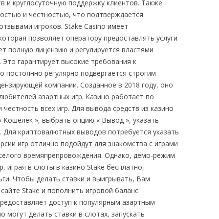
тв и круглосуточную поддержку клиентов. Также
остью и честностью, что подтверждается
зывами игроков. Stake Casino имеет
оторая позволяет оператору предоставлять услуги
еет полную лицензию и регулируется властями
. Это гарантирует высокие требования к
но постоянно регулярно подвергается строгим
цензирующей компании. Созданное в 2018 году, оно
любителей азартных игр. Казино работает по
 честность всех игр. Для вывода средств из казино
« Кошелек », выбрать опцию « Вывод », указать
. Для криптовалютных выводов потребуется указать
ерсии игр отлично подойдут для знакомства с играми
веселого времяпрепровождения. Однако, демо-режим
, играя в слоты в казино Stake бесплатно,
ги. Чтобы делать ставки и выигрывать, Вам
сайте Stake и пополнить игровой баланс.
предоставляет доступ к популярным азартным
о могут делать ставки в слотах, запускать