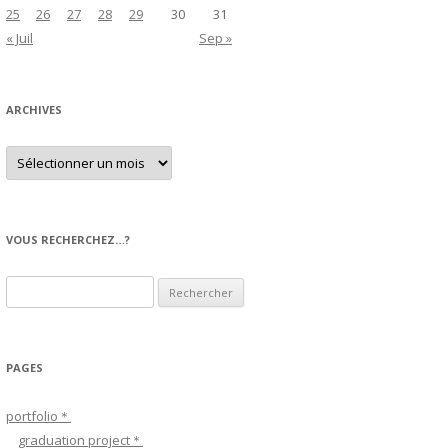
25
26
27
28
29
30
31
« Juil
Sep »
ARCHIVES
A
r
c
h
i
v
e
VOUS RECHERCHEZ…?
s
R
e
c
h
PAGES
e
r
portfolio＊
c
graduation project＊