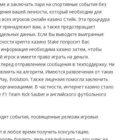
ме и заключать пари на спортивные события без
дения вашей личности, который необходим для
всех игроков онлайн казино Стейк. Эта процедура
нт принадлежит вам, а также предотвращает
дельных данных. Если Вы выводите выигранные
сности крипто казино Stake попросит Вас
 информация необходима казино затем, чтобы
 игрок и имеете право играть на деньги.
 перед отправлением сообщения в техподдержку. Ни
овлиять на алгоритм. Имеются развлечения от таких
Play, Evolution. Также лицензия помогла заключить
организациями. В частности, интернет казино стало
 F1 Team Kick Sauber и английского футбольного
ходят события, посвященные релизам игровых
 в любое время получить консультацию.
 кровь бурлить, ведь каждый раунд — это шанс на