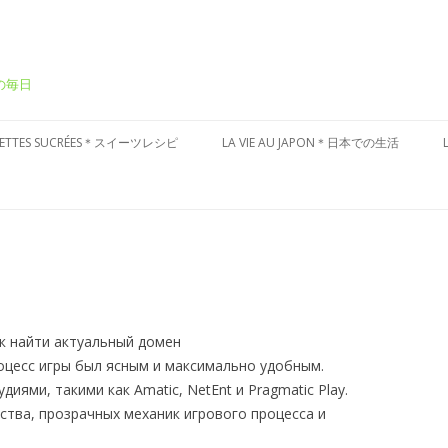
ーの毎日
Aller
au
CETTES SUCRÉES＊スイーツレシピ
LA VIE AU JAPON＊日本での生活
contenu
ÂTEAUX SUCRÉS＊ケーキ
CULTURE JAPONAISE＊日本文化
ESSERT FRAIS＊冷たいデザート
VISITES DU JAPON＊国内お散歩
ARTES AUX FRUITS＊タルト
ÂTISSERIES À LA JAPONAISES＊和
子風
ак найти актуальный домен
оцесс игры был ясным и максимально удобным.
иями, такими как Amatic, NetEnt и Pragmatic Play.
ства, прозрачных механик игрового процесса и