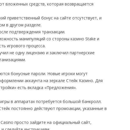
от вложенных средств, которая возвращается
кий приветственный бонус на сайте отсутствует, и
м в другом разделе.
осле подтверждения транзакции.
можность манипуляций со стороны казино Stake и
ть игрового процесса.
учил не одну лицензию и заключил партнерские
ганизациями.
яются бонусные пароли. Новые игроки могут
формлении аккаунта на зеркале Стейк Казино. Для
стройки» есть вкладка «Предложения».
 игры в аппаратах потребуется большой банкролл.
Стейк постоянно действуют промоакции, указанные в
 Casino просто зайдите на официальный сайт,
 и следуйте инструкциям.