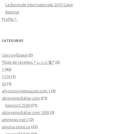
h
La Biennale Internationale 2010 Saint
e
Etienne
r
Profile＊
:
CATÉGORIES
! Без рубрики
(2)
*liste de recettes＊レシピ集*
(2)
1
(92)
1119
(1)
33
(1)
afyonsosyetepazari.com 1
(2)
alizeyeniufuklar.com
(21)
bancorZ 2500
(21)
alizeyeniufuklar.com 1000
(2)
amminex.net 2
(2)
amona-store.ru
(22)