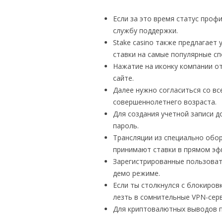
＊欧米風レシピほか
Если за это время статус проф
GÂTEAUX SALÉS＊食事ケーキ
службу поддержки.
Stake casino также предлагает
ASTUCES CUISINE＊料理のコツ
ставки на самые популярные с
Нажатие на иконку компании от
сайте.
Далее нужно согласиться со в
совершеннолетнего возраста.
Для создания учетной записи д
пароль.
Трансляции из специально обо
принимают ставки в прямом эф
Зарегистрированные пользоват
демо режиме.
Если ты столкнулся с блокировк
лезть в сомнительные VPN-сер
Для криптовалютных выводов п