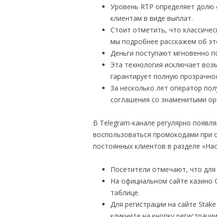
Уровень RTP определяет долю 
клиентам в виде выплат.
Стоит отметить, что классичес
мы подробнее расскажем об это
Деньги поступают мгновенно п
Эта технология исключает воз
гарантирует полную прозрачнос
За несколько лет оператор пол
соглашения со знаменитыми ор
В Telegram-канале регулярно появл
воспользоваться промокодами при о
постоянных клиентов в разделе «На
Посетители отмечают, что для
На официальном сайте казино 
таблице.
Для регистрации на сайте Stake
кликните на кнопку регистрации