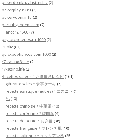
pokerdomkazahstan.biz
(2)
pokerplay-ru.ru
(2)
pokervdom.info
(2)
porsukgundem.com
(7)
ancorZ 1500
(7)
psy-archetypes.ru 1000
(2)
Public
(63)
quickbooksfixes.com 1000
(2)
r7-kasino8.site
(2)
r7kazino.life
(2)
Recettes salées＊お食事系レシピ
(161)
gâteaux salés＊食事ケーキ
(6)
recette asiatique (autres)＊エスニック
他
(10)
recette chinoise＊中華風
(10)
recette coréenne＊韓国風
(4)
recette de bento＊お弁当
(36)
recette française＊フレンチ風
(10)
recette italienne＊イタリアン風
(25)