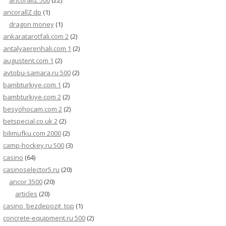
ancorallZ 500
(22)
ancorallZ dp
(1)
dragon money
(1)
ankaratarotfali.com 2
(2)
antalyaerenhali.com 1
(2)
augustent.com 1
(2)
avtobu-samara.ru 500
(2)
bambturkiye.com 1
(2)
bambturkiye.com 2
(2)
besyohocam.com 2
(2)
betspecial.co.uk 2
(2)
bilimufku.com 2000
(2)
camp-hockey.ru 500
(3)
casino
(64)
casinoselector5.ru
(20)
ancor 3500
(20)
articles
(20)
casino_bezdepozit_top
(1)
concrete-equipment.ru 500
(2)