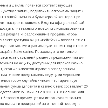
анным и файлам появится соответствующее
ь учетную запись, подключить алгоритмы защиты
ры в онлайн казино и букмекерской конторе. При
жит настроить кошелек. Вход на официальный сайт
т доступ к платежным операциям с использованием
од в разделе «Предложения» в профиле, чтобы
в также доступна акция «Рейкбек» – возврат 5% от
у в слотах, live-играх или рулетке. Мы подготовили
акций в Stake casino. Поскольку это не только
 здесь есть отдельный раздел с предложениями для
точимся на акциях, доступных для игроков казино.
, сколько клиентов играют в определенном
на платформе представлены ведущими мировыми
енератором случайных чисел, что гарантирует
льная сумма депозита в казино Стейк составляет 20
едства можно, начиная с 0,001 BTC и больше. Для
от базового преимущества используются только
тво выплат и проигрышей за отчетный период не