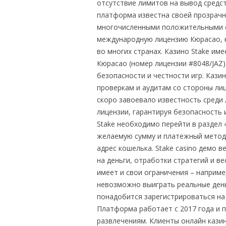
отсутствие лимитов на вывод средс
платформа известна своей прозрачн
многочисленными положительными от
международную лицензию Кюрасао, к
во многих странах. Казино Stake им
Кюрасао (номер лицензии #8048/JAZ)
безопасности и честности игр. Кази
проверкам и аудитам со стороны ли
скоро завоевало известность среди 
лицензии, гарантируя безопасность и
Stake необходимо перейти в раздел 
желаемую сумму и платежный метод
адрес кошелька. Stake casino демо в
на деньги, отработки стратегий и 
имеет и свои ограничения – например
невозможно выиграть реальные день
понадобится зарегистрироваться на 
Платформа работает с 2017 года и 
развлечениям. Клиенты онлайн казин