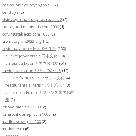
kazino-onlayn-reyting.xyz 1
(2)
kentt.xyz
(2)
kistevoytrenazherpowerball.ru 2
(2)
konteynerimalatsatis.com 1000
(1)
koruhastabakici.com 1000
(2)
kromatografi2023.org 1
(2)
la vie au Japon＊日本での生活
(190)
culture japonaise＊日本文化
(30)
visites du Japon＊国内お散歩
(61)
La vie parisienne＊パリでの生活
(16)
culture française＊フランス文化
(4)
restaurants à Paris＊パリグルメ
(3)
visite de la France＊フランス国内お散
歩
(3)
lenovo-smart.ru 2000
(2)
lunarpsikoterapi.com 1000
(2)
madlensewing.ru 500
(2)
medmind.ru
(6)