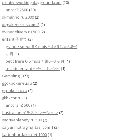
creativeworkingplayground.com
(20)
ancorZ 2500
(20)
dkmarino.ru 2000
(2)
dogakentkres.com 2
(2)
dvinadelivery.ru 500
(2)
enfant 子育て
(3)
grande soeur 8-9 mois＊お姉ちゃん8−9
ヶ月
(1)
petit frère 0-6 mois＊弟0−６ヶ月
(1)
recette enfant＊子供用レシピ
(1)
Gambling
(377)
ggokpoker-ru.ru
(2)
ggpoker-ru.ru
(2)
gkbkchr.ru
(1)
ancorallZ 500
(1)
Illustration イラストレーション
(2)
istoriyaplanety.ru 500
(2)
italyanmutfagihaftasi.com 1
(2)
kartonbardakci.net 1000
(1)