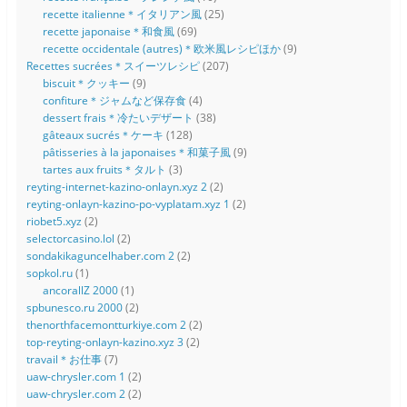
recette italienne＊イタリアン風
(25)
recette japonaise＊和食風
(69)
recette occidentale (autres)＊欧米風レシピほか
(9)
Recettes sucrées＊スイーツレシピ
(207)
biscuit＊クッキー
(9)
confiture＊ジャムなど保存食
(4)
dessert frais＊冷たいデザート
(38)
gâteaux sucrés＊ケーキ
(128)
pâtisseries à la japonaises＊和菓子風
(9)
tartes aux fruits＊タルト
(3)
reyting-internet-kazino-onlayn.xyz 2
(2)
reyting-onlayn-kazino-po-vyplatam.xyz 1
(2)
riobet5.xyz
(2)
selectorcasino.lol
(2)
sondakikaguncelhaber.com 2
(2)
sopkol.ru
(1)
ancorallZ 2000
(1)
spbunesco.ru 2000
(2)
thenorthfacemontturkiye.com 2
(2)
top-reyting-onlayn-kazino.xyz 3
(2)
travail＊お仕事
(7)
uaw-chrysler.com 1
(2)
uaw-chrysler.com 2
(2)