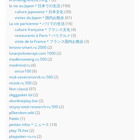
la vie au Japon＊日本での生活
(190)
culture japonaise＊日本文化
(30)
visites du Japon＊国内お散歩
(61)
La vie parisienne＊パリでの生活
(16)
culture française＊フランス文化
(4)
restaurants à Paris＊パリグルメ
(3)
visite de la France＊フランス国内お散歩
(3)
lenovo-smart.ru 2000
(2)
lunarpsikoterapi.com 1000
(2)
madlensewing.ru 500
(2)
medmind.ru
(6)
ancor100
(6)
muk-severomorsk.ru 500
(2)
nictok.ru 500
(2)
Non classé
(97)
okggpoker.lol
(2)
okonlineplay.live
(2)
otzyvy-total-research.ru 500
(2)
p0kerdom.wiki
(2)
Pablic
(1)
petites infos＊ニュース
(14)
play-7k.live
(2)
playpoker-ru.ru
(2)