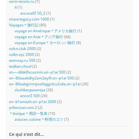
verin-tennis.ru
(1)
4
(1)
ancorallZ 50_2
(1)
vivaortegacy.com 1000
(1)
Voyages＊旅行記
(80)
voyage en Amérique＊アメリカ旅行
(1)
voyage en Asie＊アジア旅行
(66)
voyage en Europe＊ヨーロッパ旅行
(8)
vulcn.club 2000
(2)
vulkn.xyz 2000
(2)
womsay.ru 500
(2)
wulkan.cloud
(2)
xn—-dtbkiflvcasmm.xn--p1ai 500
(2)
xn--80aaakdhy2am2ay9l.xn--p1ai 500
(2)
xn--80aabgmmpsoifaggnlcs2o4a.xn--p1ai
(26)
sluzhbaspaseniya
(26)
ancorZ 500
(26)
xn--b1amash.xn--p1ai 2000
(2)
ysftesisat.com 2
(2)
＊lexique＊用語一覧表
(10)
astuces cuisine＊料理のコツ
(7)
Ce qui s’est dit…