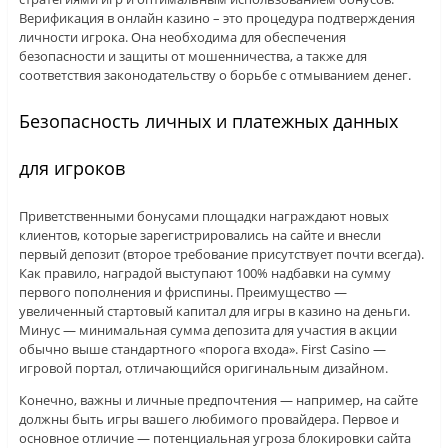
Верификация в онлайн казино – это процедура подтверждения
личности игрока. Она необходима для обеспечения
безопасности и защиты от мошенничества, а также для
соответствия законодательству о борьбе с отмыванием денег.
Безопасность личных и платежных данных
для игроков
Приветственными бонусами площадки награждают новых
клиентов, которые зарегистрировались на сайте и внесли
первый депозит (второе требование присутствует почти всегда).
Как правило, наградой выступают 100% надбавки на сумму
первого пополнения и фриспины. Преимущество —
увеличенный стартовый капитал для игры в казино на деньги.
Минус — минимальная сумма депозита для участия в акции
обычно выше стандартного «порога входа». First Casino —
игровой портал, отличающийся оригинальным дизайном.
Конечно, важны и личные предпочтения — например, на сайте
должны быть игры вашего любимого провайдера. Первое и
основное отличие — потенциальная угроза блокировки сайта