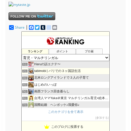
Share
F
T
T
d
E
a
w
u
e
m
c
i
m
l
a
e
t
b
i
i
b
t
l
c
l
o
e
r
i
ランキング
ポイント
ブロ画
o
r
o
k
u
s
Haruの話エクテ〜
1位
tabimobi | パリでの３ヶ国語生活
2位
北米ロングアイランドで３人の子育て
3位
はじめのいっぽ
4位
南西フランス田舎暮らし
5位
台湾人ママYuka＠東京 マルチリンガル育児×絵本×知育
6位
国際結婚 ヘンボッケ♪我愛你♪
7位
海外暮らし、風の吹くまま気の向くままに♪
このカテゴリを全て表示
8位
参加する
マルチリンガル 海外子育て奮闘記
9位
香港でマルチリンガル育児
10位
このブログに投票する