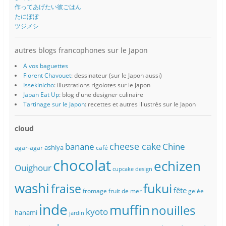
作ってあげたい彼ごはん
たにぽぽ
ツジメシ
autres blogs francophones sur le Japon
A vos baguettes
Florent Chavouet
: dessinateur (sur le Japon aussi)
Issekinicho
: illustrations rigolotes sur le Japon
Japan Eat Up
: blog d'une designer culinaire
Tartinage sur le Japon
: recettes et autres illustrés sur le Japon
cloud
banane
cheese cake
Chine
ashiya
agar-agar
café
chocolat
echizen
Ouighour
cupcake
design
washi
fukui
fraise
fête
fromage
fruit de mer
gelée
inde
muffin
nouilles
kyoto
hanami
jardin