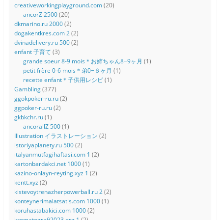
creativeworkingplayground.com
(20)
ancorZ 2500
(20)
dkmarino.ru 2000
(2)
dogakentkres.com 2
(2)
dvinadelivery.ru 500
(2)
enfant 子育て
(3)
grande soeur 8-9 mois＊お姉ちゃん8−9ヶ月
(1)
petit frère 0-6 mois＊弟0−６ヶ月
(1)
recette enfant＊子供用レシピ
(1)
Gambling
(377)
ggokpoker-ru.ru
(2)
ggpoker-ru.ru
(2)
gkbkchr.ru
(1)
ancorallZ 500
(1)
Illustration イラストレーション
(2)
istoriyaplanety.ru 500
(2)
italyanmutfagihaftasi.com 1
(2)
kartonbardakci.net 1000
(1)
kazino-onlayn-reyting.xyz 1
(2)
kentt.xyz
(2)
kistevoytrenazherpowerball.ru 2
(2)
konteynerimalatsatis.com 1000
(1)
koruhastabakici.com 1000
(2)
kromatografi2023.org 1
(2)