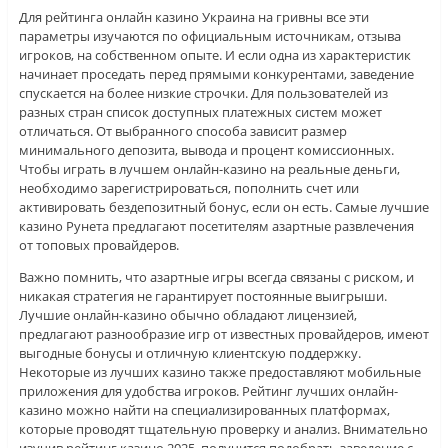
Для рейтинга онлайн казино Украина на гривны все эти
параметры изучаются по официальным источникам, отзыва
игроков, на собственном опыте. И если одна из характеристик
начинает проседать перед прямыми конкурентами, заведение
спускается на более низкие строчки. Для пользователей из
разных стран список доступных платежных систем может
отличаться. От выбранного способа зависит размер
минимального депозита, вывода и процент комиссионных.
Чтобы играть в лучшем онлайн-казино на реальные деньги,
необходимо зарегистрироваться, пополнить счет или
активировать бездепозитный бонус, если он есть. Самые лучшие
казино Рунета предлагают посетителям азартные развлечения
от топовых провайдеров.
Важно помнить, что азартные игры всегда связаны с риском, и
никакая стратегия не гарантирует постоянные выигрыши.
Лучшие онлайн-казино обычно обладают лицензией,
предлагают разнообразие игр от известных провайдеров, имеют
выгодные бонусы и отличную клиентскую поддержку.
Некоторые из лучших казино также предоставляют мобильные
приложения для удобства игроков. Рейтинг лучших онлайн-
казино можно найти на специализированных платформах,
которые проводят тщательную проверку и анализ. Внимательно
изучив рейтинг казино 2025, получится подобрать заведение с