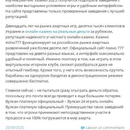
наиболее выгодными условиями игры и удобным интерфейсом.
На сайте представлены только проверенные заведения с лучшей
репутацией.
Двенадцать лет на рынке азартных игр, десятки тысяч клиентов в
Украине и
онлайн казино на реальные деньги
за рубежом,
репутация надежного и честного онлайн казино. Казино
Azino777 функционирует на российском рынке азартных
развлечений уже более десяти лет. Официальный сайт Азино 777
представлен на девяти разных языках, а интерфейс максимально
удобный и понятный. Именно поэтому в том, как играть в этом
виртуальном игорном клубе, сможет разобраться даже не
опытный гемблер. Кроме того, у него есть возможность крутить
барабаны на одноруких бандитах в демонстрационном режиме
совершенно бесплатно.
Главное сейчас – не пытаться сразу отыграть деньги обратно,
поскольку это почти всегда приводит к еще большим потерям.
Вулкан платинум официальный – Вулкан 24 играть онлайн,
Вулкан платинум официальный. Преимущества таких заведений
в том, что игроки принимают непосредственное участи в
процессе и на 100% погружаются в мир азарта.
20/08/2025
Laisser un commentaire