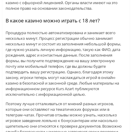
казино с офшорной лицензией. Органы власти имеют на это
полное право на основании законодательства.
В какое казино можно играть с 18 лет?
Процедура полностью автоматизирована и занимает всего
несколько минут. Процесс регистрации обычно занимает
несколько минут и состоит из заполнения небольшой формы,
где нужно указать личную информацию, такую как ФИО, дата
рождения, адрес и контактные данные. После заполнения
формы, вы получите подтверждение на вашу электронную
почту или мобильный телефон, где вы должны будете
подтвердить вашу регистрацию. Однако, благодаря этому
закону, игроки теперь могут наслаждаться игрой в онлайн-
казино в безопасной и законной среде. Любые материалы на
информационном ресурсе Kurs Azart публикуются
исключительно с информационной целью.
Поэтому лучше отталкиваться от мнений разных игроков,
которые они оставляют на тематических форумах или в
телеграм-чатах. Прочитав отзывы можно узнать, насколько
игровое заведение лояльно к бонусхантерам или насколько
щепетильно они относятся к проверке документов. Возможно
служба безопасности намеренно затягивает сроки проверки