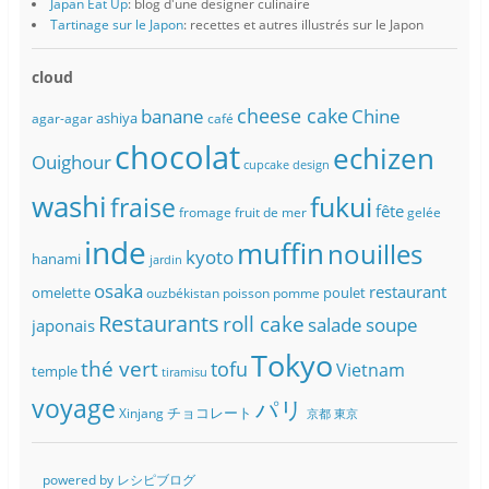
Japan Eat Up
: blog d'une designer culinaire
Tartinage sur le Japon
: recettes et autres illustrés sur le Japon
cloud
banane
cheese cake
Chine
ashiya
agar-agar
café
chocolat
echizen
Ouighour
cupcake
design
washi
fukui
fraise
fête
fromage
fruit de mer
gelée
inde
muffin
nouilles
kyoto
hanami
jardin
osaka
restaurant
omelette
poulet
ouzbékistan
poisson
pomme
Restaurants
roll cake
soupe
salade
japonais
Tokyo
thé vert
tofu
Vietnam
temple
tiramisu
voyage
パリ
チョコレート
Xinjang
京都
東京
powered by レシピブログ