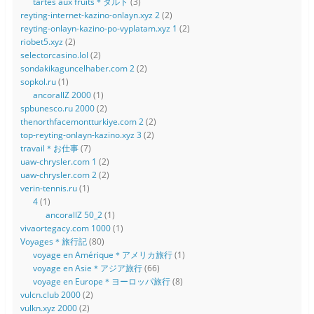
tartes aux fruits＊タルト
(3)
reyting-internet-kazino-onlayn.xyz 2
(2)
reyting-onlayn-kazino-po-vyplatam.xyz 1
(2)
riobet5.xyz
(2)
selectorcasino.lol
(2)
sondakikaguncelhaber.com 2
(2)
sopkol.ru
(1)
ancorallZ 2000
(1)
spbunesco.ru 2000
(2)
thenorthfacemontturkiye.com 2
(2)
top-reyting-onlayn-kazino.xyz 3
(2)
travail＊お仕事
(7)
uaw-chrysler.com 1
(2)
uaw-chrysler.com 2
(2)
verin-tennis.ru
(1)
4
(1)
ancorallZ 50_2
(1)
vivaortegacy.com 1000
(1)
Voyages＊旅行記
(80)
voyage en Amérique＊アメリカ旅行
(1)
voyage en Asie＊アジア旅行
(66)
voyage en Europe＊ヨーロッパ旅行
(8)
vulcn.club 2000
(2)
vulkn.xyz 2000
(2)