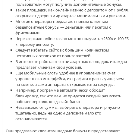
пользователи могут получить дополнительные бонусы.
Такие площадки, как онлайн казино с депозитом от 1 рубля,
открывают двери в мир азарта с минимальными рисками.
Многие операторы предлагают новым клиентам
бездепозитные бонусы — деньгами или пакетом с
фриспинами.
Через зеркало online-casino можно получить +250% и 100 FS
к первому депозиту.
Следует избегать сайтов с большим количеством
негативных откликов от пользователей.
В интернете работают сотни азартных площадок, и каждая
предлагает клиентам свои условия.
Еще мобильные слоты удобнее в управлении за счет
упрощенного интерфейса, их графика в разы лучше, чем
на компе, а сами аппараты открываются за секунды.
Например, программа автоматически обходит
блокировку, так что вам не придется каждый раз искать
рабочее зеркало, когда сайт банят.
Независимо от суммы, выбирать оператора игр нужно
тщательно, ведь на одном депозите мало кто
останавливается.
Они предлагают клиентам щедрые бонусы и предоставляют