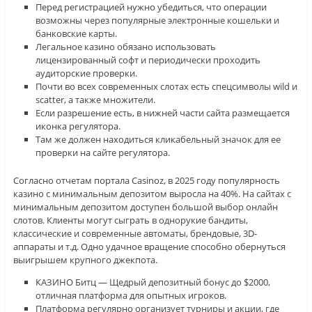
Перед регистрацией нужно убедиться, что операции
возможны через популярные электронные кошельки и
банковские карты.
Легальное казино обязано использовать
лицензированный софт и периодически проходить
аудиторские проверки.
Почти во всех современных слотах есть спецсимволы wild и
scatter, а также множители.
Если разрешение есть, в нижней части сайта размещается
иконка регулятора.
Там же должен находиться кликабельный значок для ее
проверки на сайте регулятора.
Согласно отчетам портала Casinoz, в 2025 году популярность
казино с минимальным депозитом выросла на 40%. На сайтах с
минимальным депозитом доступен большой выбор онлайн
слотов. Клиенты могут сыграть в однорукие бандиты,
классические и современные автоматы, брендовые, 3D-
аппараты и т.д. Одно удачное вращение способно обернуться
выигрышем крупного джекпота.
КАЗИНО Битц — Щедрый депозитный бонус до $2000,
отличная платформа для опытных игроков.
Платформа регулярно организует турниры и акции, где