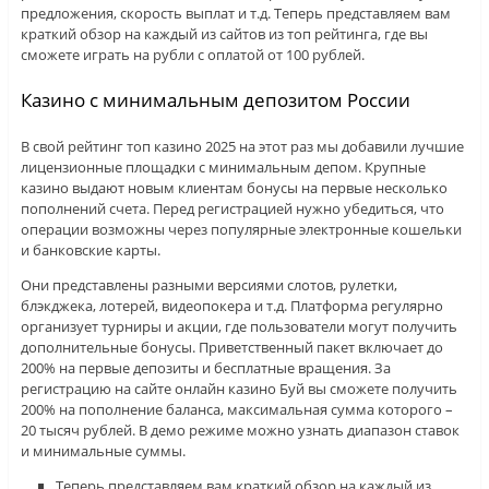
предложения, скорость выплат и т.д. Теперь представляем вам
краткий обзор на каждый из сайтов из топ рейтинга, где вы
сможете играть на рубли с оплатой от 100 рублей.
Казино с минимальным депозитом России
В свой рейтинг топ казино 2025 на этот раз мы добавили лучшие
лицензионные площадки с минимальным депом. Крупные
казино выдают новым клиентам бонусы на первые несколько
пополнений счета. Перед регистрацией нужно убедиться, что
операции возможны через популярные электронные кошельки
и банковские карты.
Они представлены разными версиями слотов, рулетки,
блэкджека, лотерей, видеопокера и т.д. Платформа регулярно
организует турниры и акции, где пользователи могут получить
дополнительные бонусы. Приветственный пакет включает до
200% на первые депозиты и бесплатные вращения. За
регистрацию на сайте онлайн казино Буй вы сможете получить
200% на пополнение баланса, максимальная сумма которого –
20 тысяч рублей. В демо режиме можно узнать диапазон ставок
и минимальные суммы.
Теперь представляем вам краткий обзор на каждый из