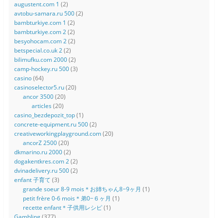
augustent.com 1
(2)
avtobu-samara.ru 500
(2)
bambturkiye.com 1
(2)
bambturkiye.com 2
(2)
besyohocam.com 2
(2)
betspecial.co.uk 2
(2)
bilimufku.com 2000
(2)
camp-hockey.ru 500
(3)
casino
(64)
casinoselector5.ru
(20)
ancor 3500
(20)
articles
(20)
casino_bezdepozit_top
(1)
concrete-equipment.ru 500
(2)
creativeworkingplayground.com
(20)
ancorZ 2500
(20)
dkmarino.ru 2000
(2)
dogakentkres.com 2
(2)
dvinadelivery.ru 500
(2)
enfant 子育て
(3)
grande soeur 8-9 mois＊お姉ちゃん8−9ヶ月
(1)
petit frère 0-6 mois＊弟0−６ヶ月
(1)
recette enfant＊子供用レシピ
(1)
Gambling
(377)