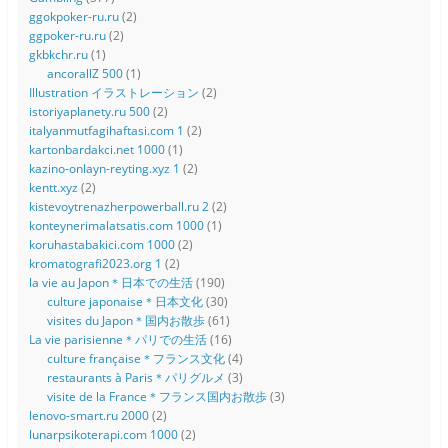
ggokpoker-ru.ru
(2)
ggpoker-ru.ru
(2)
gkbkchr.ru
(1)
ancorallZ 500
(1)
Illustration イラストレーション
(2)
istoriyaplanety.ru 500
(2)
italyanmutfagihaftasi.com 1
(2)
kartonbardakci.net 1000
(1)
kazino-onlayn-reyting.xyz 1
(2)
kentt.xyz
(2)
kistevoytrenazherpowerball.ru 2
(2)
konteynerimalatsatis.com 1000
(1)
koruhastabakici.com 1000
(2)
kromatografi2023.org 1
(2)
la vie au Japon＊日本での生活
(190)
culture japonaise＊日本文化
(30)
visites du Japon＊国内お散歩
(61)
La vie parisienne＊パリでの生活
(16)
culture française＊フランス文化
(4)
restaurants à Paris＊パリグルメ
(3)
visite de la France＊フランス国内お散歩
(3)
lenovo-smart.ru 2000
(2)
lunarpsikoterapi.com 1000
(2)