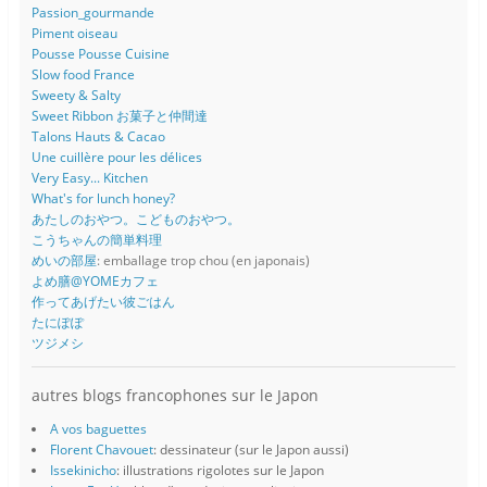
Passion_gourmande
Piment oiseau
Pousse Pousse Cuisine
Slow food France
Sweety & Salty
Sweet Ribbon お菓子と仲間達
Talons Hauts & Cacao
Une cuillère pour les délices
Very Easy... Kitchen
What's for lunch honey?
あたしのおやつ。こどものおやつ。
こうちゃんの簡単料理
めいの部屋
: emballage trop chou (en japonais)
よめ膳@YOMEカフェ
作ってあげたい彼ごはん
たにぽぽ
ツジメシ
autres blogs francophones sur le Japon
A vos baguettes
Florent Chavouet
: dessinateur (sur le Japon aussi)
Issekinicho
: illustrations rigolotes sur le Japon