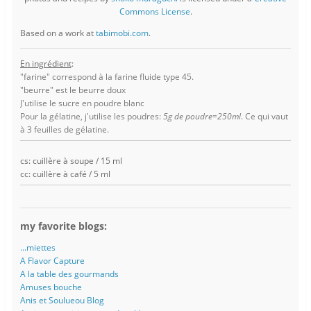
Commons License
.
Based on a work at
tabimobi.com
.
En ingrédient
:
"farine" correspond à la farine fluide type 45.
"beurre" est le beurre doux
J'utilise le sucre en poudre blanc
Pour la gélatine, j'utilise les poudres:
5g de poudre=250ml
. Ce qui vaut
à 3 feuilles de gélatine.
cs: cuillère à soupe / 15 ml
cc: cuillère à café / 5 ml
my favorite blogs:
...miettes
A Flavor Capture
A la table des gourmands
Amuses bouche
Anis et Soulueou Blog