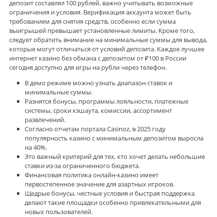
депозит составлял 100 рублей, важно учитывать возможные
ограничения и условия. Верификация аккаунта может быть
требованием для снятия средств, особенно если сумма
выигрышей превышает установленные лимиты. Кроме того,
следует обратить внимание на минимальные суммы для вывода,
которые могут отличаться от условий депозита. Каждое лучшее
интернет казино без обмана с депозитом от ₽100 в России
сегодня доступно для игры на рубли через телефон.
В демо режиме можно узнать диапазон ставок и
минимальные суммы.
Разнятся бонусы, программы лояльности, платежные
системы, сроки кэшаута, комиссии, ассортимент
развлечений.
Согласно отчетам портала Casinoz, в 2025 году
популярность казино с минимальным депозитом выросла
на 40%.
Это важный критерий для тех, кто хочет делать небольшие
ставки из-за ограниченного бюджета.
Финансовая политика онлайн-казино имеет
первостепенное значение для азартных игроков.
Щедрые бонусы, честные условия и быстрая поддержка
делают такие площадки особенно привлекательными для
новых пользователей.