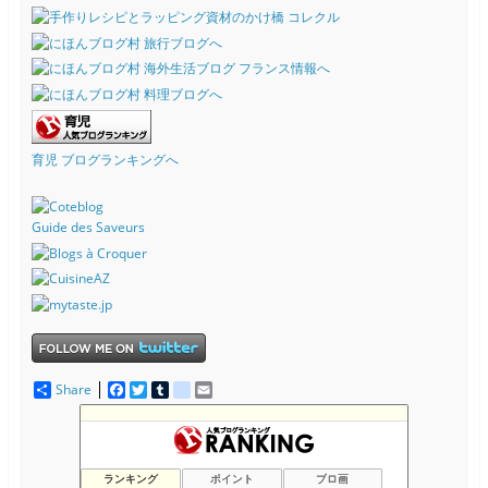
育児 ブログランキングへ
Guide des Saveurs
Share
F
T
T
d
E
a
w
u
e
m
c
i
m
l
a
KaztyのAmerican Life (NY)
14位
e
t
b
i
i
カナダへ留学・移民！ Iacanada オフィシャルブログ
15位
b
t
l
c
l
o
e
r
i
ゆるゆるリアルフード、デトックス
16位
ランキング
ポイント
ブロ画