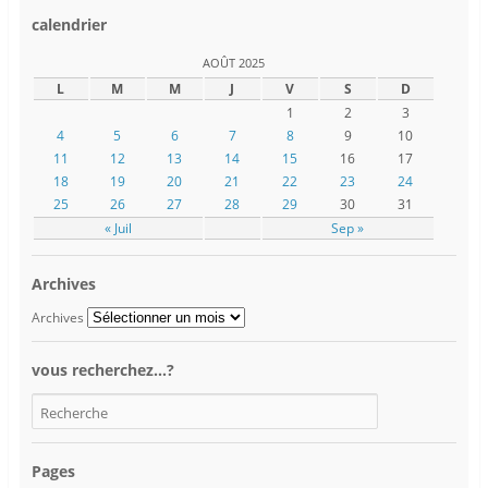
calendrier
AOÛT 2025
L
M
M
J
V
S
D
1
2
3
4
5
6
7
8
9
10
11
12
13
14
15
16
17
18
19
20
21
22
23
24
25
26
27
28
29
30
31
« Juil
Sep »
Archives
Archives
vous recherchez…?
Pages