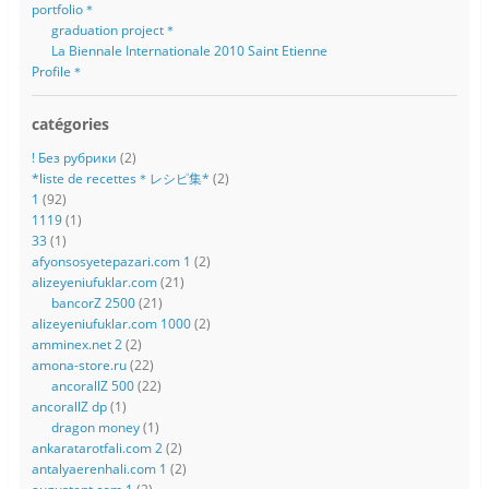
portfolio＊
graduation project＊
La Biennale Internationale 2010 Saint Etienne
Profile＊
catégories
! Без рубрики
(2)
*liste de recettes＊レシピ集*
(2)
1
(92)
1119
(1)
33
(1)
afyonsosyetepazari.com 1
(2)
alizeyeniufuklar.com
(21)
bancorZ 2500
(21)
alizeyeniufuklar.com 1000
(2)
amminex.net 2
(2)
amona-store.ru
(22)
ancorallZ 500
(22)
ancorallZ dp
(1)
dragon money
(1)
ankaratarotfali.com 2
(2)
antalyaerenhali.com 1
(2)