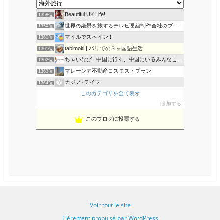
世界を旅するカメラ
1357位
k
u
s
Beautiful UK Life!
1358位
世界の絶景を旅するテレビ番組制作会社のブログ
1359位
マイルでスペイン！
1360位
tabimobi | パリでの３ヶ国語生活
1361位
ちゃいなび | 中国に行く、中国にいるみんなここに集まれ
1362位
マレーシア不動産コスモス・プラン
1363位
カジノ･ライフ
1364位
このカテゴリを全て表示
ケンごと 〜ケンが香港での独り言ブログ〜
1365位
参加する
アメリカに住む。（現在イリノイ州）
1366位
グアムから関西へ帰国したアラフィフ女子の日記
1367位
このブログに投票する
新橋OL「ときどき旅」日記
1368位
Voir tout le site
Fièrement propulsé par WordPress