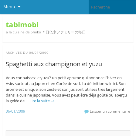
Menu
tabimobi
à la cuisine de Shoko ＊日仏米ファミリーの毎日
ARCHIVES DU
06/01/2009
Spaghetti aux champignon et yuzu
Vous connaissez le yuzu? un petit agrume qui annonce l'hiver en
Asie, surtout au Japon et en Corée de sud. La définition wiki ici. Son
arôme est unique, son zeste et son jus sont utilisés très largement
dans la cuisine japonaise. Vous avez peut être déjà goûté ou aperçu
la gelée de …
Lire la suite
→
06/01/2009
Laisser un commentaire