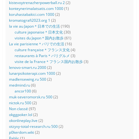
kistevoytrenazherpowerball.ru 2
(2)
konteynerimalatsatis.com 1000
(1)
koruhastabakici.com 1000
(2)
kromatografi2023.org 1
(2)
la vie au Japon＊日本での生活
(190)
culture japonaise＊日本文化
(30)
visites du Japon＊国内お散歩
(61)
La vie parisienne＊パリでの生活
(16)
culture française＊フランス文化
(4)
restaurants à Paris＊パリグルメ
(3)
visite de la France＊フランス国内お散歩
(3)
lenovo-smart.ru 2000
(2)
lunarpsikoterapi.com 1000
(2)
madlensewing.ru 500
(2)
medmind.ru
(6)
ancor100
(6)
muk-severomorsk.ru 500
(2)
nictok.ru 500
(2)
Non classé
(97)
okggpoker.lol
(2)
okonlineplay.live
(2)
otzyvy-total-research.ru 500
(2)
p0kerdom.wiki
(2)
Pablic
(1)