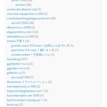
ancor 3500
(20)
articles
(20)
casino_bezdepozit_top
(1)
concrete-equipment.ru 500
(2)
creativeworkingplayground.com
(20)
ancorZ 2500
(20)
dkmarino.ru 2000
(2)
dogakentkres.com 2
(2)
dvinadelivery.ru 500
(2)
enfant 子育て
(3)
grande soeur 8-9 mois＊お姉ちゃん8−9ヶ月
(1)
petit frère 0-6 mois＊弟0−６ヶ月
(1)
recette enfant＊子供用レシピ
(1)
Gambling
(377)
ggokpoker-ru.ru
(2)
ggpoker-ru.ru
(2)
gkbkchr.ru
(1)
ancorallZ 500
(1)
Illustration イラストレーション
(2)
istoriyaplanety.ru 500
(2)
italyanmutfagihaftasi.com 1
(2)
kartonbardakci.net 1000
(1)
kazino-onlayn-reyting.xyz 1
(2)
kentt.xyz
(2)