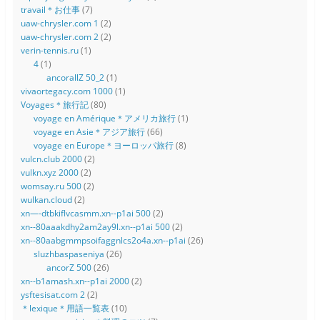
travail＊お仕事
(7)
uaw-chrysler.com 1
(2)
uaw-chrysler.com 2
(2)
verin-tennis.ru
(1)
4
(1)
ancorallZ 50_2
(1)
vivaortegacy.com 1000
(1)
Voyages＊旅行記
(80)
voyage en Amérique＊アメリカ旅行
(1)
voyage en Asie＊アジア旅行
(66)
voyage en Europe＊ヨーロッパ旅行
(8)
vulcn.club 2000
(2)
vulkn.xyz 2000
(2)
womsay.ru 500
(2)
wulkan.cloud
(2)
xn—-dtbkiflvcasmm.xn--p1ai 500
(2)
xn--80aaakdhy2am2ay9l.xn--p1ai 500
(2)
xn--80aabgmmpsoifaggnlcs2o4a.xn--p1ai
(26)
sluzhbaspaseniya
(26)
ancorZ 500
(26)
xn--b1amash.xn--p1ai 2000
(2)
ysftesisat.com 2
(2)
＊lexique＊用語一覧表
(10)