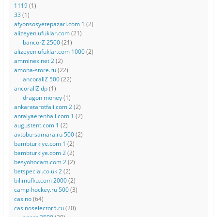
1119
(1)
33
(1)
afyonsosyetepazari.com 1
(2)
alizeyeniufuklar.com
(21)
bancorZ 2500
(21)
alizeyeniufuklar.com 1000
(2)
amminex.net 2
(2)
amona-store.ru
(22)
ancorallZ 500
(22)
ancorallZ dp
(1)
dragon money
(1)
ankaratarotfali.com 2
(2)
antalyaerenhali.com 1
(2)
augustent.com 1
(2)
avtobu-samara.ru 500
(2)
bambturkiye.com 1
(2)
bambturkiye.com 2
(2)
besyohocam.com 2
(2)
betspecial.co.uk 2
(2)
bilimufku.com 2000
(2)
camp-hockey.ru 500
(3)
casino
(64)
casinoselector5.ru
(20)