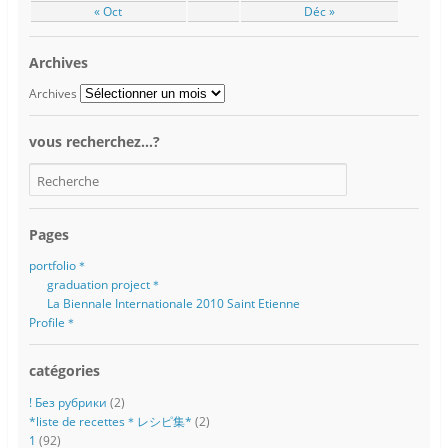
« Oct
Déc »
Archives
Archives
vous recherchez…?
Pages
portfolio＊
graduation project＊
La Biennale Internationale 2010 Saint Etienne
Profile＊
catégories
! Без рубрики
(2)
*liste de recettes＊レシピ集*
(2)
1
(92)