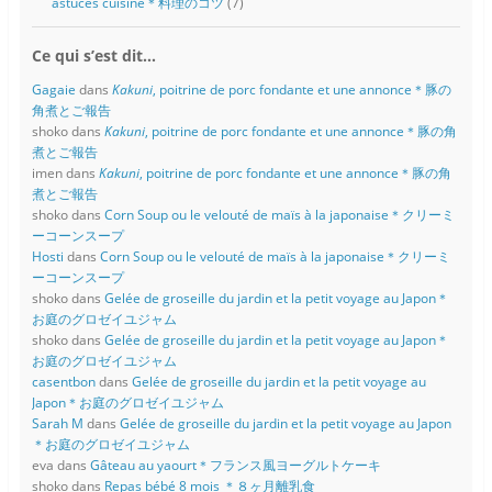
astuces cuisine＊料理のコツ
(7)
Ce qui s’est dit…
Gagaie
dans
Kakuni
, poitrine de porc fondante et une annonce＊豚の
角煮とご報告
shoko
dans
Kakuni
, poitrine de porc fondante et une annonce＊豚の角
煮とご報告
imen
dans
Kakuni
, poitrine de porc fondante et une annonce＊豚の角
煮とご報告
shoko
dans
Corn Soup ou le velouté de maïs à la japonaise＊クリーミ
ーコーンスープ
Hosti
dans
Corn Soup ou le velouté de maïs à la japonaise＊クリーミ
ーコーンスープ
shoko
dans
Gelée de groseille du jardin et la petit voyage au Japon＊
お庭のグロゼイユジャム
shoko
dans
Gelée de groseille du jardin et la petit voyage au Japon＊
お庭のグロゼイユジャム
casentbon
dans
Gelée de groseille du jardin et la petit voyage au
Japon＊お庭のグロゼイユジャム
Sarah M
dans
Gelée de groseille du jardin et la petit voyage au Japon
＊お庭のグロゼイユジャム
eva
dans
Gâteau au yaourt＊フランス風ヨーグルトケーキ
shoko
dans
Repas bébé 8 mois ＊８ヶ月離乳食