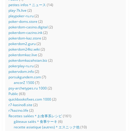
petites infos＊ニュース
(14)
play-7k.live
(2)
playpoker-ru.ru
(2)
poker-doms.store
(2)
pokerdom-casino.digital
(2)
pokerdom-cazino.ink
(2)
pokerdom-kaz.store
(2)
pokerdom2.guru
(2)
pokerdom24kz.wiki
(2)
pokerdomkaz.live
(2)
pokerdomkazahstan.biz
(2)
pokerplay-ru.ru
(2)
pokervdom.info
(2)
porsukgundem.com
(7)
ancorZ 1500
(7)
psy-archetypes.ru 1000
(2)
Public
(63)
quickbooksfixes.com 1000
(2)
r7-kasino8.site
(2)
r7kazino.life
(2)
Recettes salées＊お食事系レシピ
(161)
gâteaux salés＊食事ケーキ
(6)
recette asiatique (autres)＊エスニック他
(10)