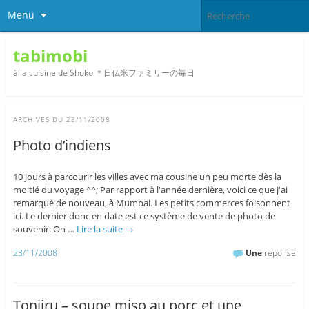
Menu
tabimobi
à la cuisine de Shoko ＊日仏米ファミリーの毎日
ARCHIVES DU
23/11/2008
Photo d’indiens
10 jours à parcourir les villes avec ma cousine un peu morte dès la
moitié du voyage ^^; Par rapport à l'année dernière, voici ce que j'ai
remarqué de nouveau, à Mumbai. Les petits commerces foisonnent
ici. Le dernier donc en date est ce système de vente de photo de
souvenir: On …
Lire la suite
→
23/11/2008
Une
réponse
Tonjiru – soupe miso au porc et une