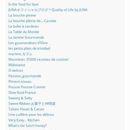
In the food for love
JUNAオフィシャルブログ＊Quality of Life by JUNA
La bouche pleine
La bouche pleine de... Carotte
La boîte à sardines
La Table du Monde
La tartine Gourmande
Les goumandises d'Elise
les petits plats de trinidad
marimo カフェ
Marmiton: 35000 recettes de cuisine!
Midonaise
O delices
Passion_gourmande
Piment oiseau
Pousse Pousse Cuisine
Slow food France
Sweety & Salty
Sweet Ribbon お菓子と仲間達
Talons Hauts & Cacao
Une cuillère pour les délices
Very Easy... Kitchen
What's for lunch honey?