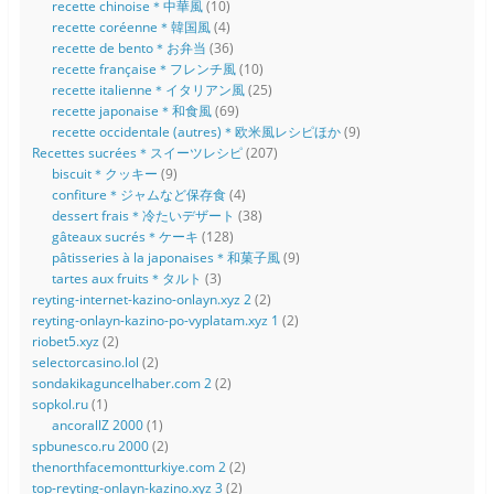
recette chinoise＊中華風
(10)
recette coréenne＊韓国風
(4)
recette de bento＊お弁当
(36)
recette française＊フレンチ風
(10)
recette italienne＊イタリアン風
(25)
recette japonaise＊和食風
(69)
recette occidentale (autres)＊欧米風レシピほか
(9)
Recettes sucrées＊スイーツレシピ
(207)
biscuit＊クッキー
(9)
confiture＊ジャムなど保存食
(4)
dessert frais＊冷たいデザート
(38)
gâteaux sucrés＊ケーキ
(128)
pâtisseries à la japonaises＊和菓子風
(9)
tartes aux fruits＊タルト
(3)
reyting-internet-kazino-onlayn.xyz 2
(2)
reyting-onlayn-kazino-po-vyplatam.xyz 1
(2)
riobet5.xyz
(2)
selectorcasino.lol
(2)
sondakikaguncelhaber.com 2
(2)
sopkol.ru
(1)
ancorallZ 2000
(1)
spbunesco.ru 2000
(2)
thenorthfacemontturkiye.com 2
(2)
top-reyting-onlayn-kazino.xyz 3
(2)