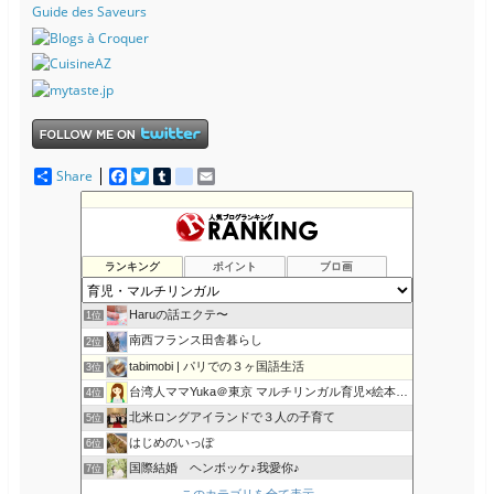
Guide des Saveurs
Share
F
T
T
d
E
a
w
u
e
m
c
i
m
l
a
e
t
b
i
i
b
t
l
c
l
o
e
r
i
ランキング
ポイント
ブロ画
o
r
o
k
u
s
Haruの話エクテ〜
1位
南西フランス田舎暮らし
2位
tabimobi | パリでの３ヶ国語生活
3位
台湾人ママYuka＠東京 マルチリンガル育児×絵本×知育
4位
北米ロングアイランドで３人の子育て
5位
はじめのいっぽ
6位
国際結婚 ヘンボッケ♪我愛你♪
7位
マルチリンガル 海外子育て奮闘記
このカテゴリを全て表示