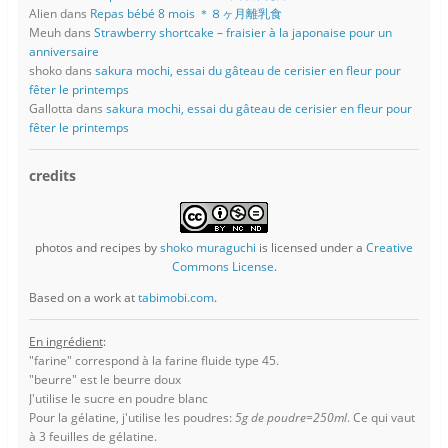
Alien
dans
Repas bébé 8 mois ＊８ヶ月離乳食
Meuh
dans
Strawberry shortcake – fraisier à la japonaise pour un
anniversaire
shoko
dans
sakura mochi, essai du gâteau de cerisier en fleur pour
fêter le printemps
Gallotta
dans
sakura mochi, essai du gâteau de cerisier en fleur pour
fêter le printemps
credits
photos and recipes
by
shoko muraguchi
is licensed under a
Creative
Commons License
.
Based on a work at
tabimobi.com
.
En ingrédient
:
"farine" correspond à la farine fluide type 45.
"beurre" est le beurre doux
J'utilise le sucre en poudre blanc
Pour la gélatine, j'utilise les poudres:
5g de poudre=250ml
. Ce qui vaut
à 3 feuilles de gélatine.