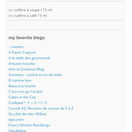
cs: cuillère à soupe / 15 ml
cc: cuillère à café / 5 ml
my favorite blogs:
...miettes
A Flavor Capture
A la table des gourmands
Amuses bouche
Anis et Soulueou Blog
Assiettes - cuisine et art de table
B comme bon
Beau à la louche
C'est moi qui l'ai fait!
Cakes in the City
Cookpad＊クックパッド
Cuisine AZ, Recettes de cuisine de A à Z
Du côté de chez Willow
épicurien
Evan's Kitchen Ramblings
Gloubiblog