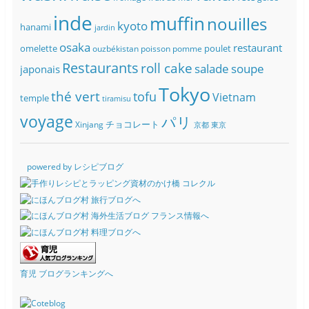
inde
muffin
nouilles
kyoto
hanami
jardin
osaka
restaurant
omelette
poulet
ouzbékistan
poisson
pomme
Restaurants
roll cake
soupe
salade
japonais
Tokyo
thé vert
tofu
Vietnam
temple
tiramisu
voyage
パリ
チョコレート
Xinjang
京都
東京
powered by レシピブログ
育児 ブログランキングへ