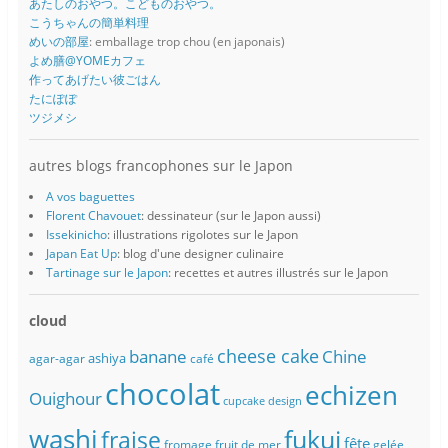
あたしのおやつ。こどものおやつ。
こうちゃんの簡単料理
めいの部屋
: emballage trop chou (en japonais)
よめ膳@YOMEカフェ
作ってあげたい彼ごはん
たにぽぽ
ツジメシ
autres blogs francophones sur le Japon
A vos baguettes
Florent Chavouet
: dessinateur (sur le Japon aussi)
Issekinicho
: illustrations rigolotes sur le Japon
Japan Eat Up
: blog d'une designer culinaire
Tartinage sur le Japon
: recettes et autres illustrés sur le Japon
cloud
banane
cheese cake
Chine
ashiya
agar-agar
café
chocolat
echizen
Ouighour
cupcake
design
washi
fukui
fraise
fête
fromage
fruit de mer
gelée