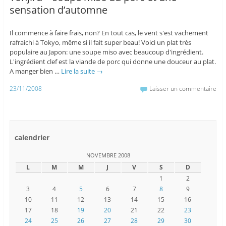
sensation d’automne
Il commence à faire frais, non? En tout cas, le vent s'est vachement
rafraichi à Tokyo, même si il fait super beau! Voici un plat très
populaire au Japon: une soupe miso avec beaucoup d'ingrédient.
L'ingrédient clef est la viande de porc qui donne une douceur au plat.
A manger bien …
Lire la suite
→
23/11/2008
Laisser un commentaire
calendrier
NOVEMBRE 2008
L
M
M
J
V
S
D
1
2
3
4
5
6
7
8
9
10
11
12
13
14
15
16
17
18
19
20
21
22
23
24
25
26
27
28
29
30