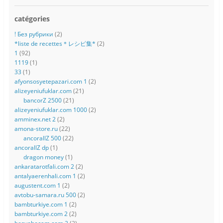
catégories
! Без рубрики
(2)
*liste de recettes＊レシピ集*
(2)
1
(92)
1119
(1)
33
(1)
afyonsosyetepazari.com 1
(2)
alizeyeniufuklar.com
(21)
bancorZ 2500
(21)
alizeyeniufuklar.com 1000
(2)
amminex.net 2
(2)
amona-store.ru
(22)
ancorallZ 500
(22)
ancorallZ dp
(1)
dragon money
(1)
ankaratarotfali.com 2
(2)
antalyaerenhali.com 1
(2)
augustent.com 1
(2)
avtobu-samara.ru 500
(2)
bambturkiye.com 1
(2)
bambturkiye.com 2
(2)