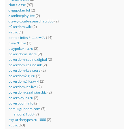
Non classé
(97)
okggpoker.lol
(2)
okonlineplay.live
(2)
otzyvy-total-research.ru 500
(2)
p0kerdom.wiki
(2)
Pablic
(1)
petites infos＊ニュース
(14)
play-7k.live
(2)
playpoker-ru.ru
(2)
poker-doms.store
(2)
pokerdom-casino.digital
(2)
pokerdom-cazino.ink
(2)
pokerdom-kaz.store
(2)
pokerdom2.guru
(2)
pokerdom24kz.wiki
(2)
pokerdomkaz.live
(2)
pokerdomkazahstan.biz
(2)
pokerplay-ru.ru
(2)
pokervdom.info
(2)
porsukgundem.com
(7)
ancorZ 1500
(7)
psy-archetypes.ru 1000
(2)
Public
(63)