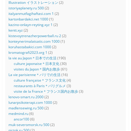
Illustration イラストレーション
(2)
istoriyaplanety.ru 500
(2)
italyanmutfagihaftasi.com 1
(2)
kartonbardakci.net 1000
(1)
kazino-onlayn-reyting.xyz 1
(2)
kentt.xyz
(2)
kistevoytrenazherpowerball.ru 2
(2)
konteynerimalatsatis.com 1000
(1)
koruhastabakici.com 1000
(2)
kromatografi2023.org 1
(2)
la vie au Japon＊日本での生活
(190)
culture japonaise＊日本文化
(30)
visites du Japon＊国内お散歩
(61)
La vie parisienne＊パリでの生活
(16)
culture française＊フランス文化
(4)
restaurants à Paris＊パリグルメ
(3)
visite de la France＊フランス国内お散歩
(3)
lenovo-smart.ru 2000
(2)
lunarpsikoterapi.com 1000
(2)
madlensewing.ru 500
(2)
medmind.ru
(6)
ancor100
(6)
muk-severomorsk.ru 500
(2)
nictok.ru 500
(2)