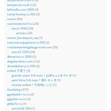
besyohocam.com 2
(2)
betspecial.co.uk 2
(2)
bilimufku.com 2000
(2)
camp-hockey.ru 500
(3)
casino
(64)
casinoselector5.ru
(20)
ancor 3500
(20)
articles
(20)
casino_bezdepozit_top
(1)
concrete-equipment.ru 500
(2)
creativeworkingplayground.com
(20)
ancorZ 2500
(20)
dkmarino.ru 2000
(2)
dogakentkres.com 2
(2)
dvinadelivery.ru 500
(2)
enfant 子育て
(3)
grande soeur 8-9 mois＊お姉ちゃん8−9ヶ月
(1)
petit frère 0-6 mois＊弟0−６ヶ月
(1)
recette enfant＊子供用レシピ
(1)
Gambling
(377)
ggokpoker-ru.ru
(2)
ggpoker-ru.ru
(2)
gkbkchr.ru
(1)
ancorallZ 500
(1)