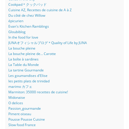
Cookpad＊クックパッド
Cuisine AZ, Recettes de cuisine de A à Z
Du côté de chez Willow
épicurien
Evan's Kitchen Ramblings
Gloubiblog
In the food for love
JUNAオフィシャルブログ＊Quality of Life by JUNA
La bouche pleine
La bouche pleine de... Carotte
La boîte à sardines
La Table du Monde
La tartine Gourmande
Les goumandises d'Elise
les petits plats de trinidad
marimo カフェ
Marmiton: 35000 recettes de cuisine!
Midonaise
O delices
Passion_gourmande
Piment oiseau
Pousse Pousse Cuisine
Slow food France