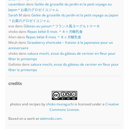
casentbon
dans
Gelée de groseille du jardin et la petit voyage au
Japon＊お庭のグロゼイユジャム
Sarah M
dans
Gelée de groseille du jardin et la petit voyage au Japon
＊お庭のグロゼイユジャム
eva
dans
Gâteau au yaourt＊フランス風ヨーグルトケーキ
shoko
dans
Repas bébé 8 mois ＊８ヶ月離乳食
Alien
dans
Repas bébé 8 mois ＊８ヶ月離乳食
Meuh
dans
Strawberry shortcake – fraisier à la japonaise pour un
anniversaire
shoko
dans
sakura mochi, essai du gâteau de cerisier en fleur pour
fêter le printemps
Gallotta
dans
sakura mochi, essai du gâteau de cerisier en fleur pour
fêter le printemps
credits
photos and recipes
by
shoko muraguchi
is licensed under a
Creative
Commons License
.
Based on a work at
tabimobi.com
.