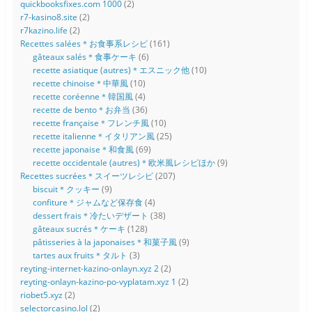
quickbooksfixes.com 1000
(2)
r7-kasino8.site
(2)
r7kazino.life
(2)
Recettes salées＊お食事系レシピ
(161)
gâteaux salés＊食事ケーキ
(6)
recette asiatique (autres)＊エスニック他
(10)
recette chinoise＊中華風
(10)
recette coréenne＊韓国風
(4)
recette de bento＊お弁当
(36)
recette française＊フレンチ風
(10)
recette italienne＊イタリアン風
(25)
recette japonaise＊和食風
(69)
recette occidentale (autres)＊欧米風レシピほか
(9)
Recettes sucrées＊スイーツレシピ
(207)
biscuit＊クッキー
(9)
confiture＊ジャムなど保存食
(4)
dessert frais＊冷たいデザート
(38)
gâteaux sucrés＊ケーキ
(128)
pâtisseries à la japonaises＊和菓子風
(9)
tartes aux fruits＊タルト
(3)
reyting-internet-kazino-onlayn.xyz 2
(2)
reyting-onlayn-kazino-po-vyplatam.xyz 1
(2)
riobet5.xyz
(2)
selectorcasino.lol
(2)