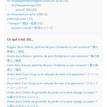
xn--80aabgmmpsoifaggnlcs2o4a.xn--p1ai
(26)
sluzhbaspaseniya
(26)
ancorZ 500
(26)
xn--b1amash.xn--p1ai 2000
(2)
ysftesisat.com 2
(2)
＊lexique＊用語一覧表
(10)
astuces cuisine＊料理のコツ
(7)
Ce qui s’est dit…
Gagaie
dans
Kakuni
, poitrine de porc fondante et une annonce＊豚の
角煮とご報告
shoko
dans
Kakuni
, poitrine de porc fondante et une annonce＊豚の角
煮とご報告
imen
dans
Kakuni
, poitrine de porc fondante et une annonce＊豚の角
煮とご報告
shoko
dans
Corn Soup ou le velouté de maïs à la japonaise＊クリーミ
ーコーンスープ
Hosti
dans
Corn Soup ou le velouté de maïs à la japonaise＊クリーミ
ーコーンスープ
shoko
dans
Gelée de groseille du jardin et la petit voyage au Japon＊
お庭のグロゼイユジャム
shoko
dans
Gelée de groseille du jardin et la petit voyage au Japon＊
お庭のグロゼイユジャム