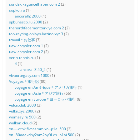
sondakikaguncelhaber.com 2
(2)
sopkol.ru
(1)
ancorallZ 2000
(1)
spbunesco.ru 2000
(2)
thenorthfacemontturkiye.com 2
(2)
top-reyting-onlayn-kazino.xyz 3
(2)
travail＊お仕事
(7)
uaw-chrysler.com 1
(2)
uaw-chrysler.com 2
(2)
verin-tennis.ru
(1)
4
(1)
ancorallZ 50_2
(1)
vivaortegacy.com 1000
(1)
Voyages＊旅行記
(80)
voyage en Amérique＊アメリカ旅行
(1)
voyage en Asie＊アジア旅行
(66)
voyage en Europe＊ヨーロッパ旅行
(8)
vulcn.club 2000
(2)
vulkn.xyz 2000
(2)
womsay.ru 500
(2)
wulkan.cloud
(2)
xn—-dtbkiflvcasmm.xn--p1ai 500
(2)
xn--80aaakdhy2am2ay9l.xn--p1ai 500
(2)