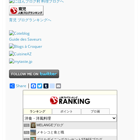
育児 ブログランキングへ
Guide des Saveurs
Share
F
T
T
d
E
a
w
u
e
m
c
i
m
l
a
e
t
b
i
i
b
t
l
c
l
o
e
r
i
ランキング
ポイント
ブロ画
o
r
o
k
u
s
MELANGEブログ
1位
メキシコと食と職
2位
グリルダイニングクレセントSTAFFブログ
3位