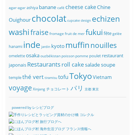
banane
cheese cake
Chine
ashiya
agar-agar
café
chocolat
echizen
Ouighour
cupcake
design
washi
fukui
fraise
fête
fromage
fruit de mer
gelée
inde
muffin
nouilles
kyoto
hanami
jardin
osaka
restaurant
omelette
poulet
ouzbékistan
poisson
pomme
Restaurants
roll cake
soupe
salade
japonais
Tokyo
thé vert
tofu
Vietnam
temple
tiramisu
voyage
パリ
チョコレート
Xinjang
京都
東京
powered by レシピブログ