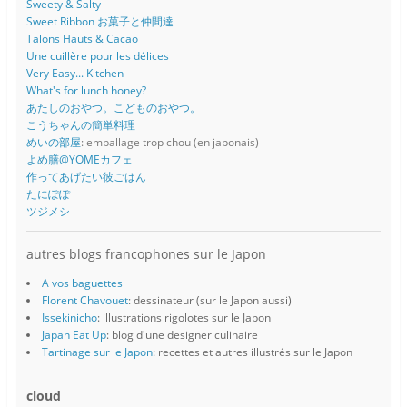
Sweety & Salty
Sweet Ribbon お菓子と仲間達
Talons Hauts & Cacao
Une cuillère pour les délices
Very Easy... Kitchen
What's for lunch honey?
あたしのおやつ。こどものおやつ。
こうちゃんの簡単料理
めいの部屋
: emballage trop chou (en japonais)
よめ膳@YOMEカフェ
作ってあげたい彼ごはん
たにぽぽ
ツジメシ
autres blogs francophones sur le Japon
A vos baguettes
Florent Chavouet
: dessinateur (sur le Japon aussi)
Issekinicho
: illustrations rigolotes sur le Japon
Japan Eat Up
: blog d'une designer culinaire
Tartinage sur le Japon
: recettes et autres illustrés sur le Japon
cloud