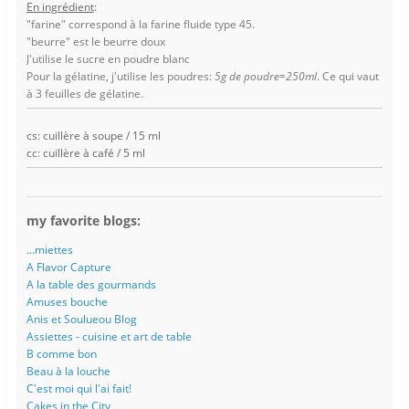
En ingrédient
:
"farine" correspond à la farine fluide type 45.
"beurre" est le beurre doux
J'utilise le sucre en poudre blanc
Pour la gélatine, j'utilise les poudres:
5g de poudre=250ml
. Ce qui vaut
à 3 feuilles de gélatine.
cs: cuillère à soupe / 15 ml
cc: cuillère à café / 5 ml
my favorite blogs:
...miettes
A Flavor Capture
A la table des gourmands
Amuses bouche
Anis et Soulueou Blog
Assiettes - cuisine et art de table
B comme bon
Beau à la louche
C'est moi qui l'ai fait!
Cakes in the City