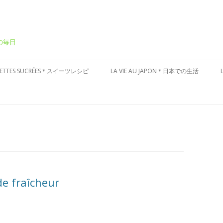
ーの毎日
Aller
au
CETTES SUCRÉES＊スイーツレシピ
LA VIE AU JAPON＊日本での生活
contenu
ÂTEAUX SUCRÉS＊ケーキ
CULTURE JAPONAISE＊日本文化
ESSERT FRAIS＊冷たいデザート
VISITES DU JAPON＊国内お散歩
ARTES AUX FRUITS＊タルト
ÂTISSERIES À LA JAPONAISES＊和
子風
de fraîcheur