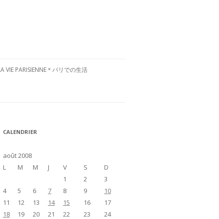
LA VIE PARISIENNE＊パリでの生活
CULTURE FRANÇAISE＊フランス文
化
RESTAURANTS À PARIS＊パリグル
CALENDRIER
メ
VISITE DE LA FRANCE＊フランス国
août 2008
内お散歩
L
M
M
J
V
S
D
1
2
3
4
5
6
7
8
9
10
11
12
13
14
15
16
17
18
19
20
21
22
23
24