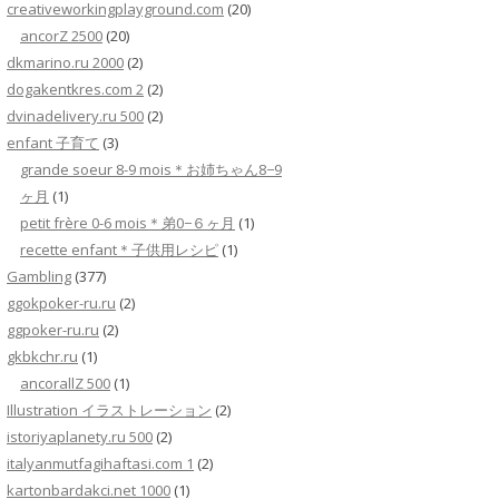
creativeworkingplayground.com
(20)
ancorZ 2500
(20)
dkmarino.ru 2000
(2)
dogakentkres.com 2
(2)
dvinadelivery.ru 500
(2)
enfant 子育て
(3)
grande soeur 8-9 mois＊お姉ちゃん8−9
ヶ月
(1)
petit frère 0-6 mois＊弟0−６ヶ月
(1)
recette enfant＊子供用レシピ
(1)
Gambling
(377)
ggokpoker-ru.ru
(2)
ggpoker-ru.ru
(2)
gkbkchr.ru
(1)
ancorallZ 500
(1)
Illustration イラストレーション
(2)
istoriyaplanety.ru 500
(2)
italyanmutfagihaftasi.com 1
(2)
kartonbardakci.net 1000
(1)