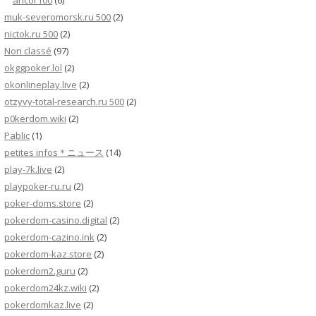
ancor100
(6)
muk-severomorsk.ru 500
(2)
nictok.ru 500
(2)
Non classé
(97)
okggpoker.lol
(2)
okonlineplay.live
(2)
otzyvy-total-research.ru 500
(2)
p0kerdom.wiki
(2)
Pablic
(1)
petites infos＊ニュース
(14)
play-7k.live
(2)
playpoker-ru.ru
(2)
poker-doms.store
(2)
pokerdom-casino.digital
(2)
pokerdom-cazino.ink
(2)
pokerdom-kaz.store
(2)
pokerdom2.guru
(2)
pokerdom24kz.wiki
(2)
pokerdomkaz.live
(2)