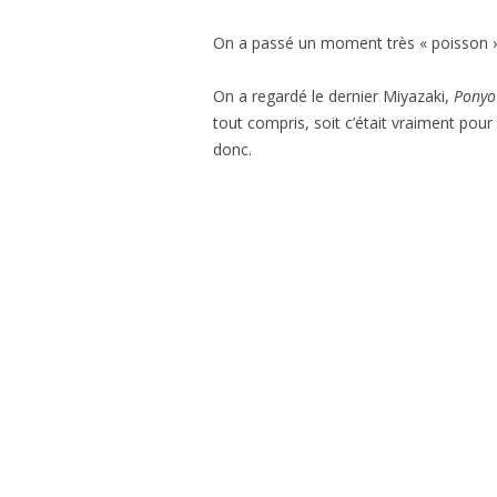
＊欧米風レシピほか
On a passé un moment très « poisson »
GÂTEAUX SALÉS＊食事ケーキ
On a regardé le dernier Miyazaki,
Ponyo 
ASTUCES CUISINE＊料理のコツ
tout compris, soit c’était vraiment pour
donc.