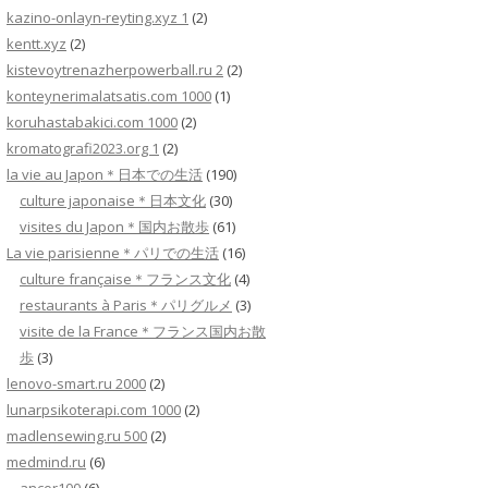
kazino-onlayn-reyting.xyz 1
(2)
kentt.xyz
(2)
kistevoytrenazherpowerball.ru 2
(2)
konteynerimalatsatis.com 1000
(1)
koruhastabakici.com 1000
(2)
kromatografi2023.org 1
(2)
la vie au Japon＊日本での生活
(190)
culture japonaise＊日本文化
(30)
visites du Japon＊国内お散歩
(61)
La vie parisienne＊パリでの生活
(16)
culture française＊フランス文化
(4)
restaurants à Paris＊パリグルメ
(3)
visite de la France＊フランス国内お散
歩
(3)
lenovo-smart.ru 2000
(2)
lunarpsikoterapi.com 1000
(2)
madlensewing.ru 500
(2)
medmind.ru
(6)