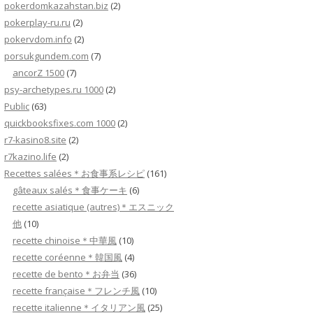
pokerdomkazahstan.biz
(2)
pokerplay-ru.ru
(2)
pokervdom.info
(2)
porsukgundem.com
(7)
ancorZ 1500
(7)
psy-archetypes.ru 1000
(2)
Public
(63)
quickbooksfixes.com 1000
(2)
r7-kasino8.site
(2)
r7kazino.life
(2)
Recettes salées＊お食事系レシピ
(161)
gâteaux salés＊食事ケーキ
(6)
recette asiatique (autres)＊エスニック
他
(10)
recette chinoise＊中華風
(10)
recette coréenne＊韓国風
(4)
recette de bento＊お弁当
(36)
recette française＊フレンチ風
(10)
recette italienne＊イタリアン風
(25)