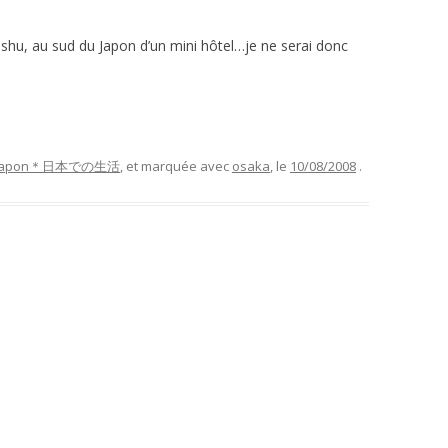
ushu, au sud du Japon d’un mini hôtel…je ne serai donc
au Japon＊日本での生活
, et marquée avec
osaka
, le
10/08/2008
.