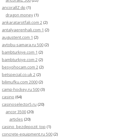
ancorallZ 500
(22)
ancorallZ dp
(1)
dragon money
(1)
ankaratarotfali.com 2
(2)
antalyaerenhali.com 1
(2)
augustent.com 1
(2)
avtobu-samara.ru 500
(2)
bambturkiye.com 1
(2)
bambturkiye.com 2
(2)
besyohocam.com 2
(2)
betspecial.co.uk 2
(2)
bilimufku.com 2000
(2)
camp-hockey.ru 500
(3)
casino
(64)
casinoselector5.ru
(20)
ancor 3500
(20)
articles
(20)
casino_bezdepozit_top
(1)
concrete-equipment.ru 500
(2)