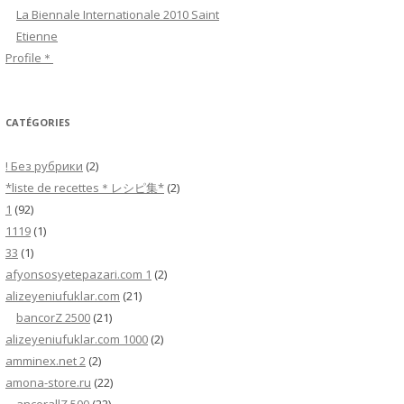
h
La Biennale Internationale 2010 Saint
e
Etienne
r
Profile＊
:
CATÉGORIES
! Без рубрики
(2)
*liste de recettes＊レシピ集*
(2)
1
(92)
1119
(1)
33
(1)
afyonsosyetepazari.com 1
(2)
alizeyeniufuklar.com
(21)
bancorZ 2500
(21)
alizeyeniufuklar.com 1000
(2)
amminex.net 2
(2)
amona-store.ru
(22)