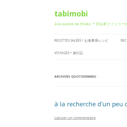
tabimobi
à la cuisine de Shoko ＊日仏米ファミリ
RECETTES SALÉES＊お食事系レシピ
RE
RECETTE DE BENTO＊お弁当
G
VOYAGES＊旅行記
RECETTE JAPONAISE＊和食風
D
VOYAGE EN EUROPE＊ヨーロッパ
旅行
RECETTE FRANÇAISE＊フレンチ風
T
ARCHIVES QUOTIDIENNES :
VOYAGE EN ASIE＊アジア旅行
RECETTE ITALIENNE＊イタリアン風
P
菓
VOYAGE EN AMÉRIQUE＊アメリカ
RECETTE CHINOISE＊中華風
à la recherche d’un peu 
旅行
RECETTE CORÉENNE＊韓国風
VOYAGE DANS D’AUTRES PAYS
Laisser un commentaire
RECETTE OCCIDENTALE (AUTRES)