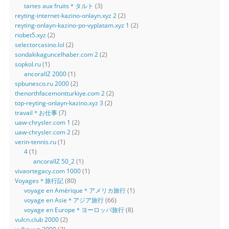
tartes aux fruits＊タルト
(3)
reyting-internet-kazino-onlayn.xyz 2
(2)
reyting-onlayn-kazino-po-vyplatam.xyz 1
(2)
riobet5.xyz
(2)
selectorcasino.lol
(2)
sondakikaguncelhaber.com 2
(2)
sopkol.ru
(1)
ancorallZ 2000
(1)
spbunesco.ru 2000
(2)
thenorthfacemontturkiye.com 2
(2)
top-reyting-onlayn-kazino.xyz 3
(2)
travail＊お仕事
(7)
uaw-chrysler.com 1
(2)
uaw-chrysler.com 2
(2)
verin-tennis.ru
(1)
4
(1)
ancorallZ 50_2
(1)
vivaortegacy.com 1000
(1)
Voyages＊旅行記
(80)
voyage en Amérique＊アメリカ旅行
(1)
voyage en Asie＊アジア旅行
(66)
voyage en Europe＊ヨーロッパ旅行
(8)
vulcn.club 2000
(2)