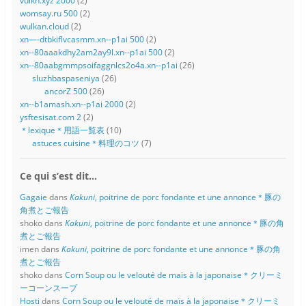
vulkn.xyz 2000
(2)
womsay.ru 500
(2)
wulkan.cloud
(2)
xn—-dtbkiflvcasmm.xn--p1ai 500
(2)
xn--80aaakdhy2am2ay9l.xn--p1ai 500
(2)
xn--80aabgmmpsoifaggnlcs2o4a.xn--p1ai
(26)
sluzhbaspaseniya
(26)
ancorZ 500
(26)
xn--b1amash.xn--p1ai 2000
(2)
ysftesisat.com 2
(2)
＊lexique＊用語一覧表
(10)
astuces cuisine＊料理のコツ
(7)
Ce qui s’est dit…
Gagaie
dans
Kakuni
, poitrine de porc fondante et une annonce＊豚の
角煮とご報告
shoko
dans
Kakuni
, poitrine de porc fondante et une annonce＊豚の角
煮とご報告
imen
dans
Kakuni
, poitrine de porc fondante et une annonce＊豚の角
煮とご報告
shoko
dans
Corn Soup ou le velouté de maïs à la japonaise＊クリーミ
ーコーンスープ
Hosti
dans
Corn Soup ou le velouté de maïs à la japonaise＊クリーミ