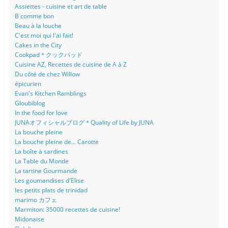
Assiettes - cuisine et art de table
B comme bon
Beau à la louche
C'est moi qui l'ai fait!
Cakes in the City
Cookpad＊クックパッド
Cuisine AZ, Recettes de cuisine de A à Z
Du côté de chez Willow
épicurien
Evan's Kitchen Ramblings
Gloubiblog
In the food for love
JUNAオフィシャルブログ＊Quality of Life by JUNA
La bouche pleine
La bouche pleine de... Carotte
La boîte à sardines
La Table du Monde
La tartine Gourmande
Les goumandises d'Elise
les petits plats de trinidad
marimo カフェ
Marmiton: 35000 recettes de cuisine!
Midonaise