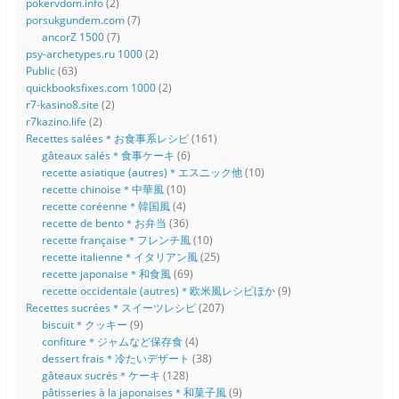
pokervdom.info
(2)
porsukgundem.com
(7)
ancorZ 1500
(7)
psy-archetypes.ru 1000
(2)
Public
(63)
quickbooksfixes.com 1000
(2)
r7-kasino8.site
(2)
r7kazino.life
(2)
Recettes salées＊お食事系レシピ
(161)
gâteaux salés＊食事ケーキ
(6)
recette asiatique (autres)＊エスニック他
(10)
recette chinoise＊中華風
(10)
recette coréenne＊韓国風
(4)
recette de bento＊お弁当
(36)
recette française＊フレンチ風
(10)
recette italienne＊イタリアン風
(25)
recette japonaise＊和食風
(69)
recette occidentale (autres)＊欧米風レシピほか
(9)
Recettes sucrées＊スイーツレシピ
(207)
biscuit＊クッキー
(9)
confiture＊ジャムなど保存食
(4)
dessert frais＊冷たいデザート
(38)
gâteaux sucrés＊ケーキ
(128)
pâtisseries à la japonaises＊和菓子風
(9)