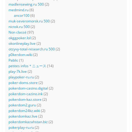
madlensewing.ru 500
(2)
medmind.ru
(6)
ancor100
(6)
muk-severomorsk.ru 500
(2)
nictok.ru 500
(2)
Non classé
(97)
okggpoker.lol
(2)
okonlineplay.live
(2)
otzyvy-total-research.ru 500
(2)
p0kerdom.wiki
(2)
Pablic
(1)
petites infos＊ニュース
(14)
play-7k.live
(2)
playpoker-ru.ru
(2)
poker-doms.store
(2)
pokerdom-casino.digital
(2)
pokerdom-cazino.ink
(2)
pokerdom-kaz.store
(2)
pokerdom2.guru
(2)
pokerdom24kz.wiki
(2)
pokerdomkaz.live
(2)
pokerdomkazahstan.biz
(2)
pokerplay-ru.ru
(2)