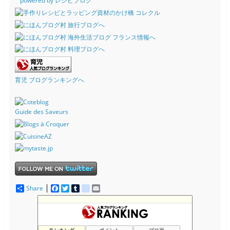
powered by レシピブログ
育児 ブログランキングへ
Guide des Saveurs
Share
F
T
T
d
E
a
w
u
e
m
c
i
m
l
a
e
t
b
i
i
b
t
l
c
l
o
e
r
i