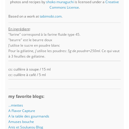
photos and recipes
by
shoko muraguchi
is licensed under a
Creative
Commons License
.
Based on a work at
tabimobi.com
.
En ingrédient
:
"farine" correspond à la farine fluide type 45.
"beurre" est le beurre doux
J'utilise le sucre en poudre blanc
Pour la gélatine, j'utilise les poudres:
5g de poudre=250ml
. Ce qui vaut
à 3 feuilles de gélatine.
cs: cuillère à soupe / 15 ml
cc: cuillère à café / 5 ml
my favorite blogs:
...miettes
A Flavor Capture
A la table des gourmands
Amuses bouche
Anis et Soulueou Blog