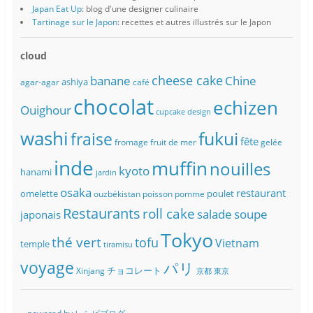
Japan Eat Up
: blog d'une designer culinaire
Tartinage sur le Japon
: recettes et autres illustrés sur le Japon
cloud
banane
cheese cake
Chine
ashiya
agar-agar
café
chocolat
echizen
Ouighour
cupcake
design
washi
fukui
fraise
fête
fromage
fruit de mer
gelée
inde
muffin
nouilles
kyoto
hanami
jardin
osaka
restaurant
omelette
poulet
ouzbékistan
poisson
pomme
Restaurants
roll cake
soupe
salade
japonais
Tokyo
thé vert
tofu
Vietnam
temple
tiramisu
voyage
パリ
チョコレート
Xinjang
京都
東京