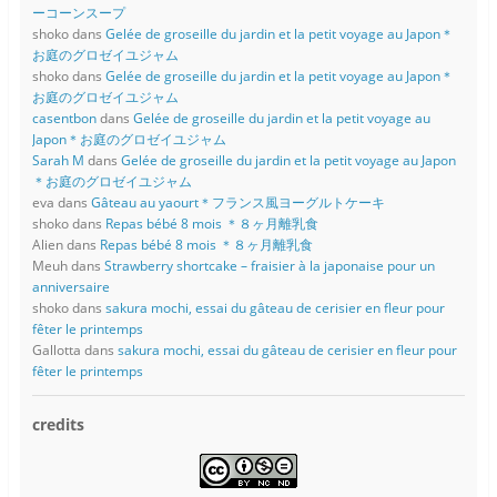
ーコーンスープ
shoko
dans
Gelée de groseille du jardin et la petit voyage au Japon＊
お庭のグロゼイユジャム
shoko
dans
Gelée de groseille du jardin et la petit voyage au Japon＊
お庭のグロゼイユジャム
casentbon
dans
Gelée de groseille du jardin et la petit voyage au
Japon＊お庭のグロゼイユジャム
Sarah M
dans
Gelée de groseille du jardin et la petit voyage au Japon
＊お庭のグロゼイユジャム
eva
dans
Gâteau au yaourt＊フランス風ヨーグルトケーキ
shoko
dans
Repas bébé 8 mois ＊８ヶ月離乳食
Alien
dans
Repas bébé 8 mois ＊８ヶ月離乳食
Meuh
dans
Strawberry shortcake – fraisier à la japonaise pour un
anniversaire
shoko
dans
sakura mochi, essai du gâteau de cerisier en fleur pour
fêter le printemps
Gallotta
dans
sakura mochi, essai du gâteau de cerisier en fleur pour
fêter le printemps
credits