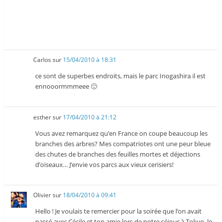
Carlos
sur
15/04/2010 à 18:31
ce sont de superbes endroits, mais le parc Inogashira il est
ennooormmmeee 🙂
esther
sur
17/04/2010 à 21:12
Vous avez remarquez qu’en France on coupe beaucoup les
branches des arbres? Mes compatriotes ont une peur bleue
des chutes de branches des feuilles mortes et déjections
d’oiseaux… J’envie vos parcs aux vieux cerisiers!
Olivier
sur
18/04/2010 à 09:41
Hello ! Je voulais te remercier pour la soirée que l’on avait
passé avec Cécile et ton amie lors de notre séjour à Tokyo, le