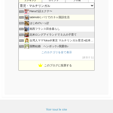
ランキング
ポイント
ブロ画
o
r
o
k
u
s
Haruの話エクテ〜
1位
tabimobi | パリでの３ヶ国語生活
2位
はじめのいっぽ
3位
南西フランス田舎暮らし
4位
北米ロングアイランドで３人の子育て
5位
台湾人ママYuka＠東京 マルチリンガル育児×絵本×知育
6位
国際結婚 ヘンボッケ♪我愛你♪
7位
香港でマルチリンガル育児
このカテゴリを全て表示
8位
参加する
マルチリンガル 海外子育て奮闘記
9位
海外暮らし、風の吹くまま気の向くままに♪
10位
このブログに投票する
おうち英語も、はや幾年 〜 La vie avec eux
11位
主婦、永住権をとって海外移住
12位
Emilieのママブログ｜おうち英語×台湾中国語×科学×絵本
13位
タイ ハーフの子供たち マルチリンガルを目指して
14位
多言語な暮らしのブログ
15位
Voir tout le site