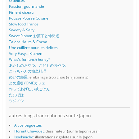
O delices
Passion_gourmande
Piment oiseau
Pousse Pousse Cuisine
Slow food France
Sweety & Salty
Sweet Ribbon お菓子と仲間達
Talons Hauts & Cacao
Une cuillère pour les délices
Very Easy... Kitchen
What's for lunch honey?
あたしのおやつ。こどものおやつ。
こうちゃんの簡単料理
めいの部屋
: emballage trop chou (en japonais)
よめ膳@YOMEカフェ
作ってあげたい彼ごはん
たにぽぽ
ツジメシ
autres blogs francophones sur le Japon
A vos baguettes
Florent Chavouet
: dessinateur (sur le Japon aussi)
Issekinicho
: illustrations rigolotes sur le Japon