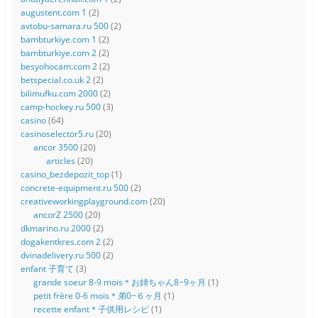
augustent.com 1
(2)
avtobu-samara.ru 500
(2)
bambturkiye.com 1
(2)
bambturkiye.com 2
(2)
besyohocam.com 2
(2)
betspecial.co.uk 2
(2)
bilimufku.com 2000
(2)
camp-hockey.ru 500
(3)
casino
(64)
casinoselector5.ru
(20)
ancor 3500
(20)
articles
(20)
casino_bezdepozit_top
(1)
concrete-equipment.ru 500
(2)
creativeworkingplayground.com
(20)
ancorZ 2500
(20)
dkmarino.ru 2000
(2)
dogakentkres.com 2
(2)
dvinadelivery.ru 500
(2)
enfant 子育て
(3)
grande soeur 8-9 mois＊お姉ちゃん8−9ヶ月
(1)
petit frère 0-6 mois＊弟0−６ヶ月
(1)
recette enfant＊子供用レシピ
(1)