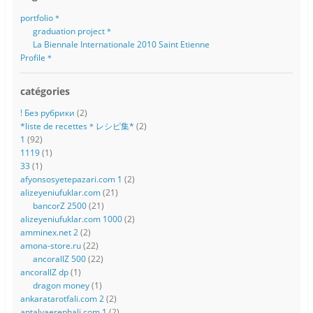
portfolio＊
graduation project＊
La Biennale Internationale 2010 Saint Etienne
Profile＊
catégories
! Без рубрики
(2)
*liste de recettes＊レシピ集*
(2)
1
(92)
1119
(1)
33
(1)
afyonsosyetepazari.com 1
(2)
alizeyeniufuklar.com
(21)
bancorZ 2500
(21)
alizeyeniufuklar.com 1000
(2)
amminex.net 2
(2)
amona-store.ru
(22)
ancorallZ 500
(22)
ancorallZ dp
(1)
dragon money
(1)
ankaratarotfali.com 2
(2)
antalyaerenhali.com 1
(2)