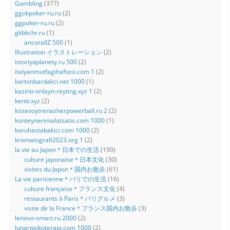
Gambling
(377)
ggokpoker-ru.ru
(2)
ggpoker-ru.ru
(2)
gkbkchr.ru
(1)
ancorallZ 500
(1)
Illustration イラストレーション
(2)
istoriyaplanety.ru 500
(2)
italyanmutfagihaftasi.com 1
(2)
kartonbardakci.net 1000
(1)
kazino-onlayn-reyting.xyz 1
(2)
kentt.xyz
(2)
kistevoytrenazherpowerball.ru 2
(2)
konteynerimalatsatis.com 1000
(1)
koruhastabakici.com 1000
(2)
kromatografi2023.org 1
(2)
la vie au Japon＊日本での生活
(190)
culture japonaise＊日本文化
(30)
visites du Japon＊国内お散歩
(61)
La vie parisienne＊パリでの生活
(16)
culture française＊フランス文化
(4)
restaurants à Paris＊パリグルメ
(3)
visite de la France＊フランス国内お散歩
(3)
lenovo-smart.ru 2000
(2)
lunarpsikoterapi.com 1000
(2)