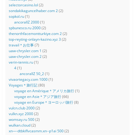
selectorcasino.lol
(2)
sondakikaguncelhaber.com 2
(2)
sopkol.ru
(1)
ancorallZ 2000
(1)
spbunesco.ru 2000
(2)
thenorthfacemontturkiye.com 2
(2)
top-reyting-onlayn-kazino.xyz 3
(2)
travail＊お仕事
(7)
uaw-chrysler.com 1
(2)
uaw-chrysler.com 2
(2)
verin-tennis.ru
(1)
4
(1)
ancorallZ 50_2
(1)
vivaortegacy.com 1000
(1)
Voyages＊旅行記
(80)
voyage en Amérique＊アメリカ旅行
(1)
voyage en Asie＊アジア旅行
(66)
voyage en Europe＊ヨーロッパ旅行
(8)
vulcn.club 2000
(2)
vulkn.xyz 2000
(2)
womsay.ru 500
(2)
wulkan.cloud
(2)
xn—-dtbkiflvcasmm.xn--p1ai 500
(2)