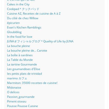
Cakes in the City
Cookpad＊クックパッド
Cuisine AZ, Recettes de cuisine de A à Z
Du côté de chez Willow
épicurien
Evan's Kitchen Ramblings
Gloubiblog
In the food for love
JUNAオフィシャルブログ＊Quality of Life by JUNA
La bouche pleine
La bouche pleine de... Carotte
La boîte à sardines
La Table du Monde
La tartine Gourmande
Les goumandises d'Elise
les petits plats de trinidad
marimo カフェ
Marmiton: 35000 recettes de cuisine!
Midonaise
O delices
Passion_gourmande
Piment oiseau
Pousse Pousse Cuisine