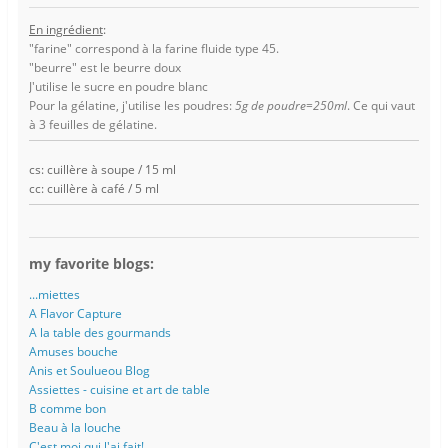
En ingrédient
:
"farine" correspond à la farine fluide type 45.
"beurre" est le beurre doux
J'utilise le sucre en poudre blanc
Pour la gélatine, j'utilise les poudres:
5g de poudre=250ml
. Ce qui vaut
à 3 feuilles de gélatine.
cs: cuillère à soupe / 15 ml
cc: cuillère à café / 5 ml
my favorite blogs:
...miettes
A Flavor Capture
A la table des gourmands
Amuses bouche
Anis et Soulueou Blog
Assiettes - cuisine et art de table
B comme bon
Beau à la louche
C'est moi qui l'ai fait!