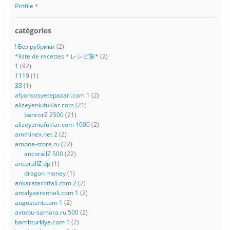
Profile＊
catégories
! Без рубрики
(2)
*liste de recettes＊レシピ集*
(2)
1
(92)
1119
(1)
33
(1)
afyonsosyetepazari.com 1
(2)
alizeyeniufuklar.com
(21)
bancorZ 2500
(21)
alizeyeniufuklar.com 1000
(2)
amminex.net 2
(2)
amona-store.ru
(22)
ancorallZ 500
(22)
ancorallZ dp
(1)
dragon money
(1)
ankaratarotfali.com 2
(2)
antalyaerenhali.com 1
(2)
augustent.com 1
(2)
avtobu-samara.ru 500
(2)
bambturkiye.com 1
(2)