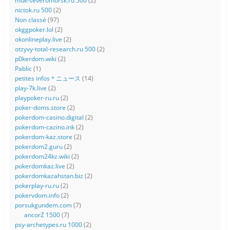
muk-severomorsk.ru 500
(2)
nictok.ru 500
(2)
Non classé
(97)
okggpoker.lol
(2)
okonlineplay.live
(2)
otzyvy-total-research.ru 500
(2)
p0kerdom.wiki
(2)
Pablic
(1)
petites infos＊ニュース
(14)
play-7k.live
(2)
playpoker-ru.ru
(2)
poker-doms.store
(2)
pokerdom-casino.digital
(2)
pokerdom-cazino.ink
(2)
pokerdom-kaz.store
(2)
pokerdom2.guru
(2)
pokerdom24kz.wiki
(2)
pokerdomkaz.live
(2)
pokerdomkazahstan.biz
(2)
pokerplay-ru.ru
(2)
pokervdom.info
(2)
porsukgundem.com
(7)
ancorZ 1500
(7)
psy-archetypes.ru 1000
(2)