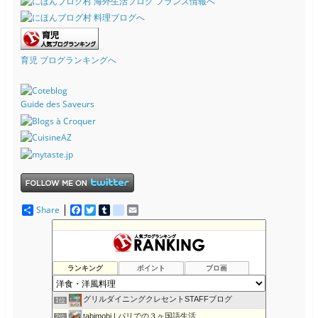
育児 ブログランキングへ
Guide des Saveurs
Share
F
T
T
d
E
a
w
u
e
m
c
i
m
l
a
e
t
b
i
i
b
t
l
c
l
o
e
r
i
ランキング
ポイント
ブロ画
o
r
o
k
u
s
グリルダイニングクレセントSTAFFブログ
1位
tabimobi | パリでの３ヶ国語生活
2位