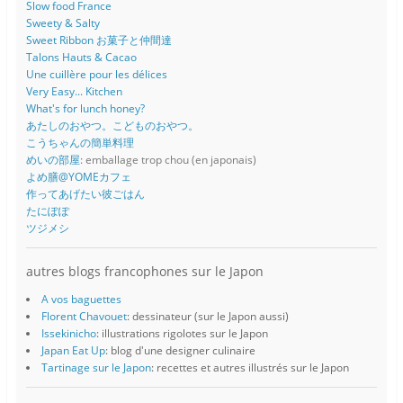
Slow food France
Sweety & Salty
Sweet Ribbon お菓子と仲間達
Talons Hauts & Cacao
Une cuillère pour les délices
Very Easy... Kitchen
What's for lunch honey?
あたしのおやつ。こどものおやつ。
こうちゃんの簡単料理
めいの部屋
: emballage trop chou (en japonais)
よめ膳@YOMEカフェ
作ってあげたい彼ごはん
たにぽぽ
ツジメシ
autres blogs francophones sur le Japon
A vos baguettes
Florent Chavouet
: dessinateur (sur le Japon aussi)
Issekinicho
: illustrations rigolotes sur le Japon
Japan Eat Up
: blog d'une designer culinaire
Tartinage sur le Japon
: recettes et autres illustrés sur le Japon