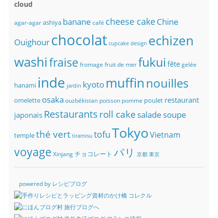
cloud
banane
cheese cake
Chine
ashiya
agar-agar
café
chocolat
echizen
Ouighour
cupcake
design
washi
fukui
fraise
fête
fromage
fruit de mer
gelée
inde
muffin
nouilles
kyoto
hanami
jardin
osaka
restaurant
omelette
poulet
ouzbékistan
poisson
pomme
Restaurants
roll cake
soupe
salade
japonais
Tokyo
thé vert
tofu
Vietnam
temple
tiramisu
voyage
パリ
チョコレート
Xinjang
京都
東京
powered by レシピブログ