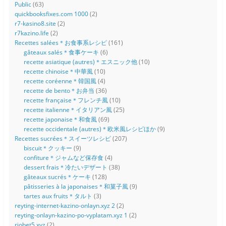
Public
(63)
quickbooksfixes.com 1000
(2)
r7-kasino8.site
(2)
r7kazino.life
(2)
Recettes salées＊お食事系レシピ
(161)
gâteaux salés＊食事ケーキ
(6)
recette asiatique (autres)＊エスニック他
(10)
recette chinoise＊中華風
(10)
recette coréenne＊韓国風
(4)
recette de bento＊お弁当
(36)
recette française＊フレンチ風
(10)
recette italienne＊イタリアン風
(25)
recette japonaise＊和食風
(69)
recette occidentale (autres)＊欧米風レシピほか
(9)
Recettes sucrées＊スイーツレシピ
(207)
biscuit＊クッキー
(9)
confiture＊ジャムなど保存食
(4)
dessert frais＊冷たいデザート
(38)
gâteaux sucrés＊ケーキ
(128)
pâtisseries à la japonaises＊和菓子風
(9)
tartes aux fruits＊タルト
(3)
reyting-internet-kazino-onlayn.xyz 2
(2)
reyting-onlayn-kazino-po-vyplatam.xyz 1
(2)
riobet5.xyz
(2)