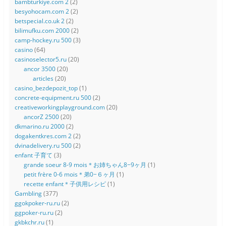
bambturkiye.com 2
(2)
besyohocam.com 2
(2)
betspecial.co.uk 2
(2)
bilimufku.com 2000
(2)
camp-hockey.ru 500
(3)
casino
(64)
casinoselector5.ru
(20)
ancor 3500
(20)
articles
(20)
casino_bezdepozit_top
(1)
concrete-equipment.ru 500
(2)
creativeworkingplayground.com
(20)
ancorZ 2500
(20)
dkmarino.ru 2000
(2)
dogakentkres.com 2
(2)
dvinadelivery.ru 500
(2)
enfant 子育て
(3)
grande soeur 8-9 mois＊お姉ちゃん8−9ヶ月
(1)
petit frère 0-6 mois＊弟0−６ヶ月
(1)
recette enfant＊子供用レシピ
(1)
Gambling
(377)
ggokpoker-ru.ru
(2)
ggpoker-ru.ru
(2)
gkbkchr.ru
(1)