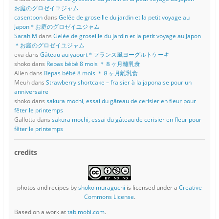
お庭のグロゼイユジャム
casentbon
dans
Gelée de groseille du jardin et la petit voyage au
Japon＊お庭のグロゼイユジャム
Sarah M
dans
Gelée de groseille du jardin et la petit voyage au Japon
＊お庭のグロゼイユジャム
eva
dans
Gâteau au yaourt＊フランス風ヨーグルトケーキ
shoko
dans
Repas bébé 8 mois ＊８ヶ月離乳食
Alien
dans
Repas bébé 8 mois ＊８ヶ月離乳食
Meuh
dans
Strawberry shortcake – fraisier à la japonaise pour un
anniversaire
shoko
dans
sakura mochi, essai du gâteau de cerisier en fleur pour
fêter le printemps
Gallotta
dans
sakura mochi, essai du gâteau de cerisier en fleur pour
fêter le printemps
credits
photos and recipes
by
shoko muraguchi
is licensed under a
Creative
Commons License
.
Based on a work at
tabimobi.com
.