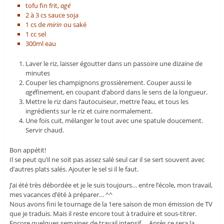
tofu fin frit,
agé
2 à 3 cs sauce soja
1 cs de
mirin
ou saké
1 cc sel
300ml eau
Laver le riz, laisser égoutter dans un passoire une dizaine de
minutes
Couper les champignons grossièrement. Couper aussi le
agé
finement, en coupant d’abord dans le sens de la longueur.
Mettre le riz dans l’autocuiseur, mettre l’eau, et tous les
ingrédients sur le riz et cuire normalement.
Une fois cuit, mélanger le tout avec une spatule doucement.
Servir chaud.
Bon appétit!
Il se peut qu’il ne soit pas assez salé seul car il se sert souvent avec
d’autres plats salés. Ajouter le sel si il le faut.
J’ai été très débordée et je le suis toujours… entre l’école, mon travail,
mes vacances d’été à préparer… ^^
Nous avons fini le tournage de la 1ere saison de mon émission de TV
que je traduis. Mais il reste encore tout à traduire et sous-titrer.
Encore quelques semaines de travail intensif…. Après ce sera la