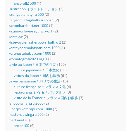
ancorallZ 500
(1)
Illustration イラストレーション
(2)
istoriyaplanety.ru 500
(2)
italyanmutfagihaftasi.com 1
(2)
kartonbardakci.net 1000
(1)
kazino-onlayn-reyting.xyz 1
(2)
kentt.xyz
(2)
kistevoytrenazherpowerball.ru 2
(2)
konteynerimalatsatis.com 1000
(1)
koruhastabakici.com 1000
(2)
kromatografi2023.org 1
(2)
la vie au Japon＊日本での生活
(190)
culture japonaise＊日本文化
(30)
visites du Japon＊国内お散歩
(61)
La vie parisienne＊パリでの生活
(16)
culture française＊フランス文化
(4)
restaurants à Paris＊パリグルメ
(3)
visite de la France＊フランス国内お散歩
(3)
lenovo-smart.ru 2000
(2)
lunarpsikoterapi.com 1000
(2)
madlensewing.ru 500
(2)
medmind.ru
(6)
ancor100
(6)