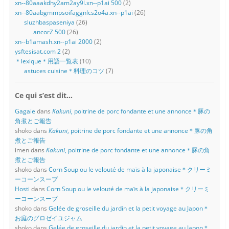
xn--80aaakdhy2am2ay9l.xn--p1ai 500
(2)
xn--80aabgmmpsoifaggnlcs2o4a.xn--p1ai
(26)
sluzhbaspaseniya
(26)
ancorZ 500
(26)
xn--b1amash.xn--p1ai 2000
(2)
ysftesisat.com 2
(2)
＊lexique＊用語一覧表
(10)
astuces cuisine＊料理のコツ
(7)
Ce qui s’est dit…
Gagaie
dans
Kakuni
, poitrine de porc fondante et une annonce＊豚の
角煮とご報告
shoko
dans
Kakuni
, poitrine de porc fondante et une annonce＊豚の角
煮とご報告
imen
dans
Kakuni
, poitrine de porc fondante et une annonce＊豚の角
煮とご報告
shoko
dans
Corn Soup ou le velouté de maïs à la japonaise＊クリーミ
ーコーンスープ
Hosti
dans
Corn Soup ou le velouté de maïs à la japonaise＊クリーミ
ーコーンスープ
shoko
dans
Gelée de groseille du jardin et la petit voyage au Japon＊
お庭のグロゼイユジャム
shoko
dans
Gelée de groseille du jardin et la petit voyage au Japon＊