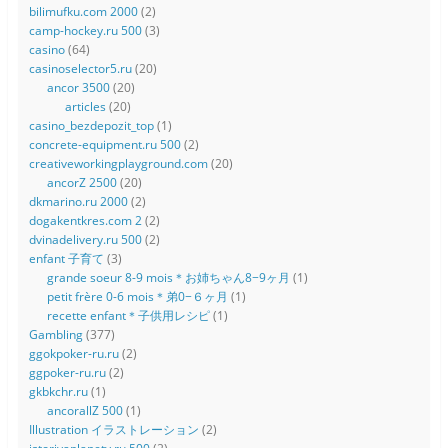
bilimufku.com 2000
(2)
camp-hockey.ru 500
(3)
casino
(64)
casinoselector5.ru
(20)
ancor 3500
(20)
articles
(20)
casino_bezdepozit_top
(1)
concrete-equipment.ru 500
(2)
creativeworkingplayground.com
(20)
ancorZ 2500
(20)
dkmarino.ru 2000
(2)
dogakentkres.com 2
(2)
dvinadelivery.ru 500
(2)
enfant 子育て
(3)
grande soeur 8-9 mois＊お姉ちゃん8−9ヶ月
(1)
petit frère 0-6 mois＊弟0−６ヶ月
(1)
recette enfant＊子供用レシピ
(1)
Gambling
(377)
ggokpoker-ru.ru
(2)
ggpoker-ru.ru
(2)
gkbkchr.ru
(1)
ancorallZ 500
(1)
Illustration イラストレーション
(2)