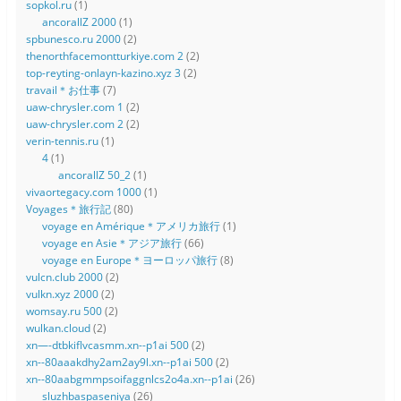
sopkol.ru
(1)
ancorallZ 2000
(1)
spbunesco.ru 2000
(2)
thenorthfacemontturkiye.com 2
(2)
top-reyting-onlayn-kazino.xyz 3
(2)
travail＊お仕事
(7)
uaw-chrysler.com 1
(2)
uaw-chrysler.com 2
(2)
verin-tennis.ru
(1)
4
(1)
ancorallZ 50_2
(1)
vivaortegacy.com 1000
(1)
Voyages＊旅行記
(80)
voyage en Amérique＊アメリカ旅行
(1)
voyage en Asie＊アジア旅行
(66)
voyage en Europe＊ヨーロッパ旅行
(8)
vulcn.club 2000
(2)
vulkn.xyz 2000
(2)
womsay.ru 500
(2)
wulkan.cloud
(2)
xn—-dtbkiflvcasmm.xn--p1ai 500
(2)
xn--80aaakdhy2am2ay9l.xn--p1ai 500
(2)
xn--80aabgmmpsoifaggnlcs2o4a.xn--p1ai
(26)
sluzhbaspaseniya
(26)