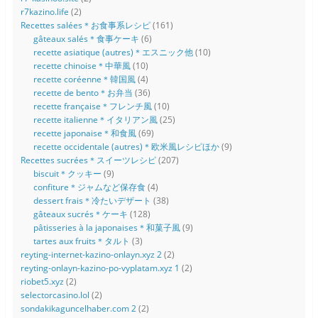
r7kazino.life
(2)
Recettes salées＊お食事系レシピ
(161)
gâteaux salés＊食事ケーキ
(6)
recette asiatique (autres)＊エスニック他
(10)
recette chinoise＊中華風
(10)
recette coréenne＊韓国風
(4)
recette de bento＊お弁当
(36)
recette française＊フレンチ風
(10)
recette italienne＊イタリアン風
(25)
recette japonaise＊和食風
(69)
recette occidentale (autres)＊欧米風レシピほか
(9)
Recettes sucrées＊スイーツレシピ
(207)
biscuit＊クッキー
(9)
confiture＊ジャムなど保存食
(4)
dessert frais＊冷たいデザート
(38)
gâteaux sucrés＊ケーキ
(128)
pâtisseries à la japonaises＊和菓子風
(9)
tartes aux fruits＊タルト
(3)
reyting-internet-kazino-onlayn.xyz 2
(2)
reyting-onlayn-kazino-po-vyplatam.xyz 1
(2)
riobet5.xyz
(2)
selectorcasino.lol
(2)
sondakikaguncelhaber.com 2
(2)