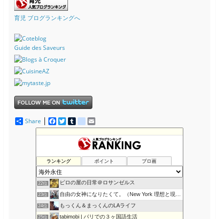
育児 ブログランキングへ
Guide des Saveurs
Share
F
T
T
d
E
a
w
u
e
m
c
i
m
l
a
カナダへ留学・移民！ Iacanada オフィシャルブログ
18位
e
t
b
i
i
ゆるゆるリアルフード、デトックス
19位
b
t
l
c
l
o
e
r
i
KaztyのAmerican Life (NY)
20位
ランキング
ポイント
ブロ画
o
r
o
カナダで田舎生活 with バレエ
21位
k
u
s
ピロの屋の日常＠ロサンゼルス
22位
自由の女神になりたくて。（New York 理想と現実ライ…
23位
もっくん＆まっくんのLAライフ
24位
tabimobi | パリでの３ヶ国語生活
25位