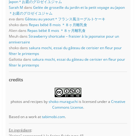
Japon＊お庭のグロゼイユジャム
Sarah M
dans
Gelée de groseille du jardin et la petit voyage au Japon
＊お庭のグロゼイユジャム
eva
dans
Gâteau au yaourt＊フランス風ヨーグルトケーキ
shoko
dans
Repas bébé 8 mois ＊８ヶ月離乳食
Alien
dans
Repas bébé 8 mois ＊８ヶ月離乳食
Meuh
dans
Strawberry shortcake – fraisier à la japonaise pour un
anniversaire
shoko
dans
sakura mochi, essai du gâteau de cerisier en fleur pour
fêter le printemps
Gallotta
dans
sakura mochi, essai du gâteau de cerisier en fleur pour
fêter le printemps
credits
photos and recipes
by
shoko muraguchi
is licensed under a
Creative
Commons License
.
Based on a work at
tabimobi.com
.
En ingrédient
:
"farine" correspond à la farine fluide type 45.