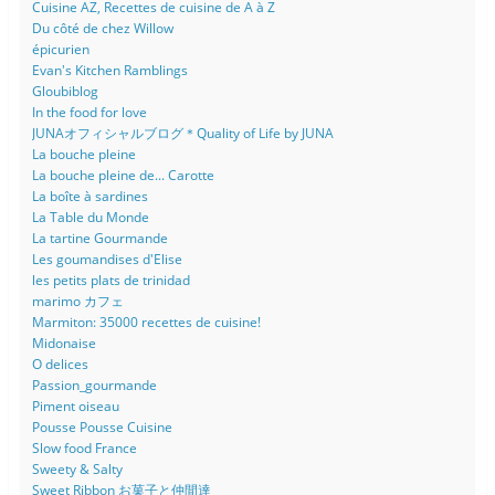
Cuisine AZ, Recettes de cuisine de A à Z
Du côté de chez Willow
épicurien
Evan's Kitchen Ramblings
Gloubiblog
In the food for love
JUNAオフィシャルブログ＊Quality of Life by JUNA
La bouche pleine
La bouche pleine de... Carotte
La boîte à sardines
La Table du Monde
La tartine Gourmande
Les goumandises d'Elise
les petits plats de trinidad
marimo カフェ
Marmiton: 35000 recettes de cuisine!
Midonaise
O delices
Passion_gourmande
Piment oiseau
Pousse Pousse Cuisine
Slow food France
Sweety & Salty
Sweet Ribbon お菓子と仲間達