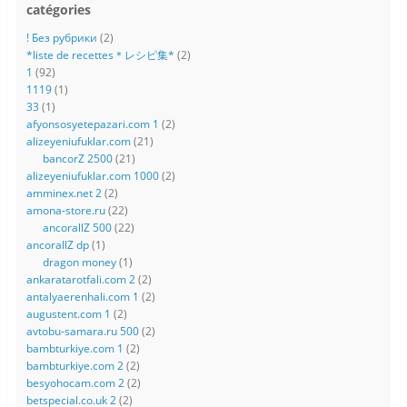
catégories
! Без рубрики
(2)
*liste de recettes＊レシピ集*
(2)
1
(92)
1119
(1)
33
(1)
afyonsosyetepazari.com 1
(2)
alizeyeniufuklar.com
(21)
bancorZ 2500
(21)
alizeyeniufuklar.com 1000
(2)
amminex.net 2
(2)
amona-store.ru
(22)
ancorallZ 500
(22)
ancorallZ dp
(1)
dragon money
(1)
ankaratarotfali.com 2
(2)
antalyaerenhali.com 1
(2)
augustent.com 1
(2)
avtobu-samara.ru 500
(2)
bambturkiye.com 1
(2)
bambturkiye.com 2
(2)
besyohocam.com 2
(2)
betspecial.co.uk 2
(2)