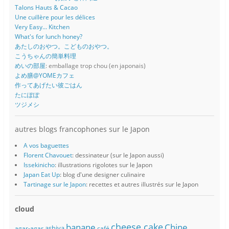
Talons Hauts & Cacao
Une cuillère pour les délices
Very Easy... Kitchen
What's for lunch honey?
あたしのおやつ。こどものおやつ。
こうちゃんの簡単料理
めいの部屋
: emballage trop chou (en japonais)
よめ膳@YOMEカフェ
作ってあげたい彼ごはん
たにぽぽ
ツジメシ
autres blogs francophones sur le Japon
A vos baguettes
Florent Chavouet
: dessinateur (sur le Japon aussi)
Issekinicho
: illustrations rigolotes sur le Japon
Japan Eat Up
: blog d'une designer culinaire
Tartinage sur le Japon
: recettes et autres illustrés sur le Japon
cloud
banane
cheese cake
Chine
ashiya
agar-agar
café