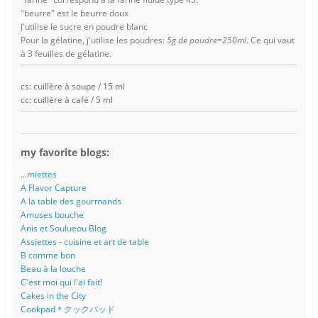
"beurre" est le beurre doux
J'utilise le sucre en poudre blanc
Pour la gélatine, j'utilise les poudres:
5g de poudre=250ml
. Ce qui vaut
à 3 feuilles de gélatine.
cs: cuillère à soupe / 15 ml
cc: cuillère à café / 5 ml
my favorite blogs:
...miettes
A Flavor Capture
A la table des gourmands
Amuses bouche
Anis et Soulueou Blog
Assiettes - cuisine et art de table
B comme bon
Beau à la louche
C'est moi qui l'ai fait!
Cakes in the City
Cookpad＊クックパッド