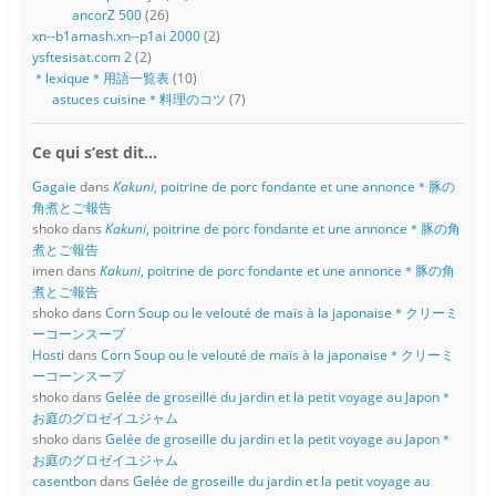
ancorZ 500
(26)
xn--b1amash.xn--p1ai 2000
(2)
ysftesisat.com 2
(2)
＊lexique＊用語一覧表
(10)
astuces cuisine＊料理のコツ
(7)
Ce qui s’est dit…
Gagaie
dans
Kakuni
, poitrine de porc fondante et une annonce＊豚の
角煮とご報告
shoko
dans
Kakuni
, poitrine de porc fondante et une annonce＊豚の角
煮とご報告
imen
dans
Kakuni
, poitrine de porc fondante et une annonce＊豚の角
煮とご報告
shoko
dans
Corn Soup ou le velouté de maïs à la japonaise＊クリーミ
ーコーンスープ
Hosti
dans
Corn Soup ou le velouté de maïs à la japonaise＊クリーミ
ーコーンスープ
shoko
dans
Gelée de groseille du jardin et la petit voyage au Japon＊
お庭のグロゼイユジャム
shoko
dans
Gelée de groseille du jardin et la petit voyage au Japon＊
お庭のグロゼイユジャム
casentbon
dans
Gelée de groseille du jardin et la petit voyage au