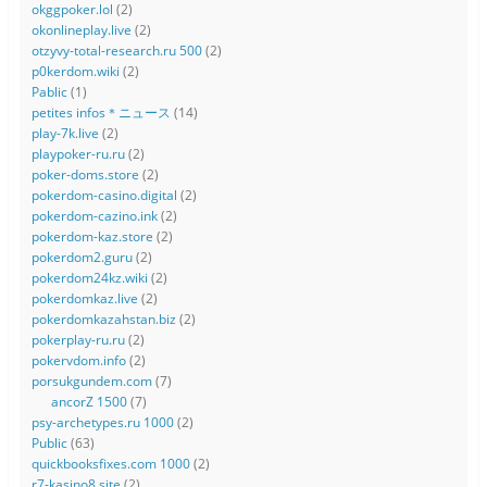
okggpoker.lol
(2)
okonlineplay.live
(2)
otzyvy-total-research.ru 500
(2)
p0kerdom.wiki
(2)
Pablic
(1)
petites infos＊ニュース
(14)
play-7k.live
(2)
playpoker-ru.ru
(2)
poker-doms.store
(2)
pokerdom-casino.digital
(2)
pokerdom-cazino.ink
(2)
pokerdom-kaz.store
(2)
pokerdom2.guru
(2)
pokerdom24kz.wiki
(2)
pokerdomkaz.live
(2)
pokerdomkazahstan.biz
(2)
pokerplay-ru.ru
(2)
pokervdom.info
(2)
porsukgundem.com
(7)
ancorZ 1500
(7)
psy-archetypes.ru 1000
(2)
Public
(63)
quickbooksfixes.com 1000
(2)
r7-kasino8.site
(2)