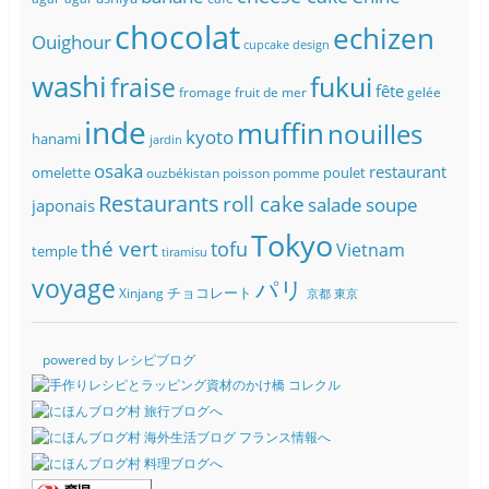
chocolat
echizen
Ouighour
cupcake
design
washi
fukui
fraise
fête
fromage
fruit de mer
gelée
inde
muffin
nouilles
kyoto
hanami
jardin
osaka
restaurant
omelette
poulet
ouzbékistan
poisson
pomme
Restaurants
roll cake
soupe
salade
japonais
Tokyo
thé vert
tofu
Vietnam
temple
tiramisu
voyage
パリ
チョコレート
Xinjang
京都
東京
powered by レシピブログ