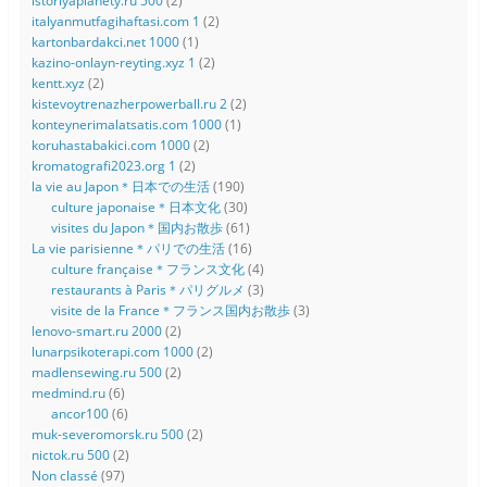
istoriyaplanety.ru 500
(2)
italyanmutfagihaftasi.com 1
(2)
kartonbardakci.net 1000
(1)
kazino-onlayn-reyting.xyz 1
(2)
kentt.xyz
(2)
kistevoytrenazherpowerball.ru 2
(2)
konteynerimalatsatis.com 1000
(1)
koruhastabakici.com 1000
(2)
kromatografi2023.org 1
(2)
la vie au Japon＊日本での生活
(190)
culture japonaise＊日本文化
(30)
visites du Japon＊国内お散歩
(61)
La vie parisienne＊パリでの生活
(16)
culture française＊フランス文化
(4)
restaurants à Paris＊パリグルメ
(3)
visite de la France＊フランス国内お散歩
(3)
lenovo-smart.ru 2000
(2)
lunarpsikoterapi.com 1000
(2)
madlensewing.ru 500
(2)
medmind.ru
(6)
ancor100
(6)
muk-severomorsk.ru 500
(2)
nictok.ru 500
(2)
Non classé
(97)