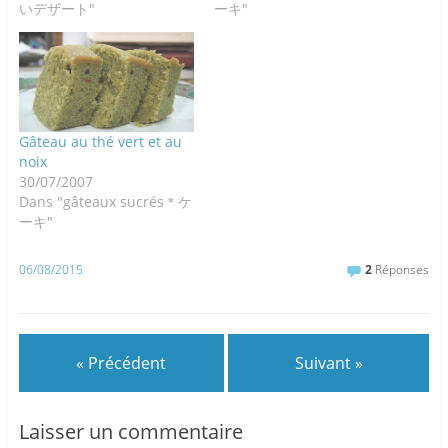
いデザート"
ーキ"
Gâteau au thé vert et au
noix
30/07/2007
Dans "gâteaux sucrés＊ケ
ーキ"
06/08/2015
2
Réponses
« Précédent
Suivant »
Laisser un commentaire