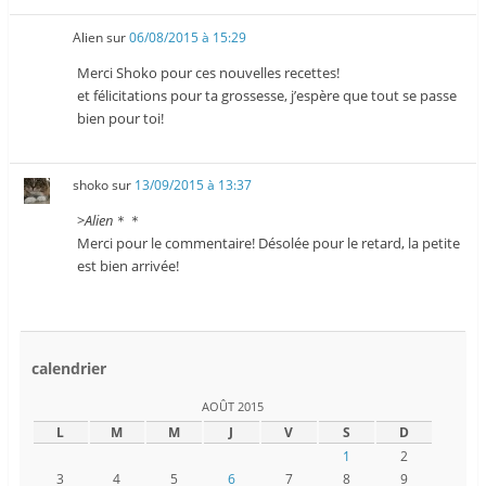
Alien
sur
06/08/2015 à 15:29
Merci Shoko pour ces nouvelles recettes!
et félicitations pour ta grossesse, j’espère que tout se passe
bien pour toi!
shoko
sur
13/09/2015 à 13:37
>
Alien
＊＊
Merci pour le commentaire! Désolée pour le retard, la petite
est bien arrivée!
calendrier
AOÛT 2015
L
M
M
J
V
S
D
1
2
3
4
5
6
7
8
9